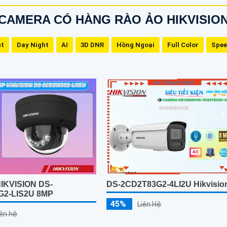
CAMERA CÓ HÀNG RÀO ẢO HIKVISIO
ht
Day Night
AI
3D DNR
Hồng Ngoại
Full Color
Spe
IKVISION DS-
DS-2CD2T83G2-4LI2U Hikvisio
G2-LIS2U 8MP
45%
Liên Hệ
iên hệ