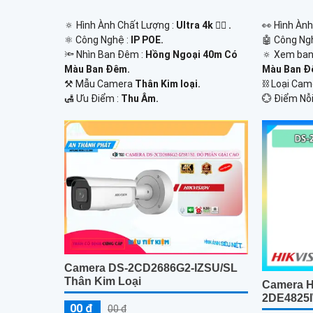
🔅 Hình Ành Chất Lượng :
Ultra 4k 👍🏾 .
️👀 Hình Àn
⚛️ Công Nghệ :
IP POE.
🤖️ Công Ng
🔦 Nhìn Ban Đêm :
Hồng Ngoại 40m Có
🔅 Xem ban
Màu Ban Ðêm.
Màu Ban Ð
⚒ Mẫu Camera
Thân Kim loại.
⛓ Loại Ca
️🛃 Ưu Điểm :
Thu Âm.
️💮 Điểm Nỗi
Camera DS-2CD2686G2-IZSU/SL
Thân Kim Loại
Camera H
2DE4825
00 ₫
00 ₫