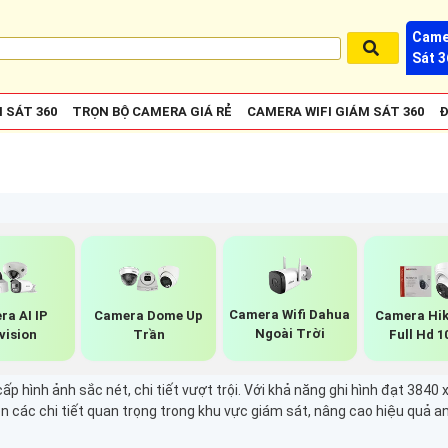
Came
Sát 3
 SÁT 360
TRỌN BỘ CAMERA GIÁ RẺ
CAMERA WIFI GIÁM SÁT 360
Đ
Camera Wifi Dahua
ra AI IP
Camera Dome Up
Camera Hik
Ngoài Trời
vision
Trần
Full Hd 1
 hình ảnh sắc nét, chi tiết vượt trội. Với khả năng ghi hình đạt 3840 x 
n các chi tiết quan trọng trong khu vực giám sát, nâng cao hiệu quả a