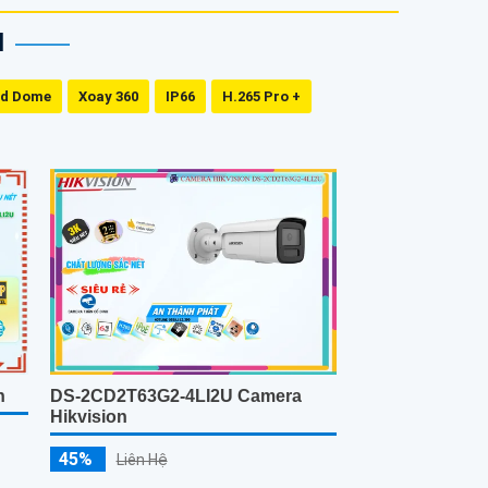
N
ed Dome
Xoay 360
IP66
H.265 Pro +
n
DS-2CD2T63G2-4LI2U Camera
Hikvision
45%
Liên Hệ