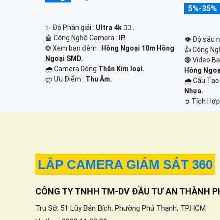
5%-35%
✨ Độ Phân giải :
Ultra 4k 👍🏾 .
🤖️ Công Nghệ Camera :
IP.
👁 Độ sắc n
❂ Xem ban đêm :
Hồng Ngoại 10m Hồng
👍 Công Ng
Ngoại SMD.
🔴 Video B
🌧️ Camera Dòng
Thân Kim loại.
Hồng Ngoạ
️ლ Ưu Điểm :
Thu Âm.
🌧️ Cấu Tạ
Nhựa.
️➲ Tích Hợp
LẮP CAMERA GIÁM SÁT 360
CÔNG TY TNHH TM-DV ĐẦU TƯ AN THÀNH P
Trụ Sở: 51 Lũy Bán Bích, Phường Phú Thạnh, TP.HCM