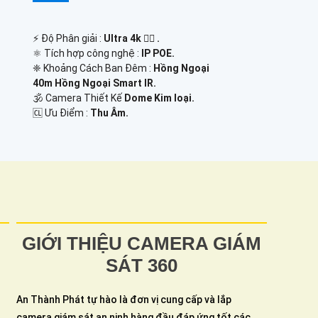
️⚡ Độ Phân giải :
Ultra 4k 👍🏾 .
⚛️ Tích hợp công nghệ :
IP POE.
❈ Khoảng Cách Ban Đêm :
Hồng Ngoại
40m Hồng Ngoại Smart IR.
🕉️ Camera Thiết Kế
Dome Kim loại.
️🆑 Ưu Điểm :
Thu Âm.
GIỚI THIỆU CAMERA GIÁM
SÁT 360
An Thành Phát tự hào là đơn vị cung cấp và lắp
camera giám sát an ninh hàng đầu đáp ứng tốt các