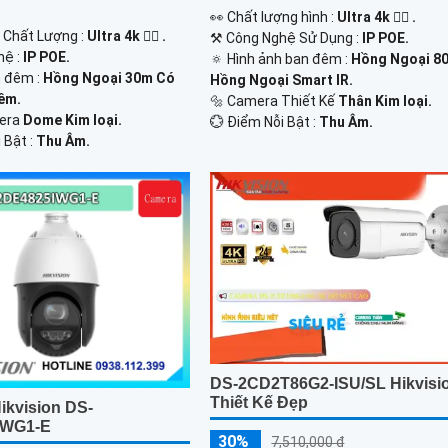
️👀 Chất lượng hình :
Ultra 4k 👍🏾 .
h Chất Lượng :
Ultra 4k 👍🏾 .
⚒ Công Nghệ Sử Dụng :
IP POE.
hệ :
IP POE.
🔅 Hình ảnh ban đêm :
Hồng Ngoại 8
 đêm :
Hồng Ngoại 30m Có
Hồng Ngoại Smart IR.
êm.
🔩 Camera Thiết Kế
Thân Kim loại.
mera
Dome Kim loại.
️💮 Điểm Nỗi Bật :
Thu Âm.
 Bật :
Thu Âm.
DS-2CD2T86G2-ISU/SL Hikvisi
Thiết Kế Đẹp
ikvision DS-
IWG1-E
30%
7,510,000 ₫