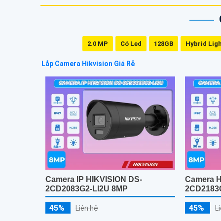
2.0 MP
Có Led
128GB
Hybrid Lig
Lắp Camera Hikvision Giá Rẻ
Camera IP HIKVISION DS-
Camera H
2CD2083G2-LI2U 8MP
2CD2183
45%
45%
Liên hệ
L