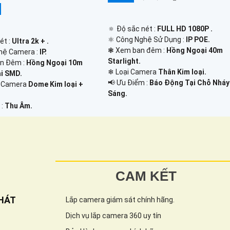
🔅 Độ sắc nét :
FULL HD 1080P .
⚛️ Công Nghệ Sử Dụng :
IP POE.
ét :
Ultra 2k + .
❃ Xem ban đêm :
Hồng Ngoại 40m
hệ Camera :
IP.
Starlight.
an Đêm :
Hồng Ngoại 10m
❄ Loại Camera
Thân Kim loại.
i SMD.
️📢 Ưu Điểm :
Báo Động Tại Chỗ Nháy
o Camera
Dome Kim loại +
Sáng.
 :
Thu Âm.
CAM KẾT
HÁT
Lắp camera giám sát chính hãng.
Dịch vụ lắp camera 360 uy tín