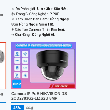
🔅 Độ Phân giải :
Ultra 3k + Sắc Nét .
👍 Trang Bị Công Nghệ :
IP POE.
0m
🔅 Xem Được Ban Đêm :
Hồng Ngoại
80m Hồng Ngoại Smart IR.
❄ Cấu Tạo Camera
Thân Kim loại.
️⇝ Khả Năng :
Công Nghệ AI.
Camera IP PoE HIKVISION DS-
on
2CD2783G2-LIZS2U 8MP
45%
00 ₫