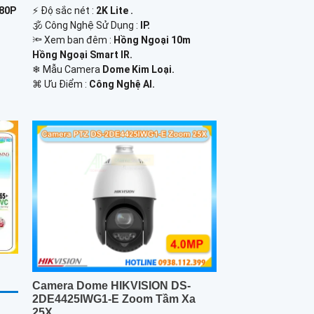
080P
️⚡ Độ sắc nét :
2K Lite .
🕉️ Công Nghệ Sử Dụng :
IP.
🔦 Xem ban đêm :
Hồng Ngoại 10m
Hồng Ngoại Smart IR.
❄ Mẫu Camera
Dome Kim Loại.
️⌘ Ưu Điểm :
Công Nghệ AI.
Camera Dome HIKVISION DS-
2DE4425IWG1-E Zoom Tầm Xa
25X