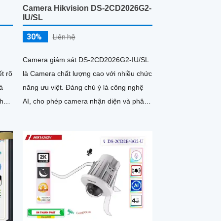
Camera Hikvision DS-2CD2026G2-
IU/SL
30%
Liên hệ
Camera giám sát DS-2CD2026G2-IU/SL
ết rõ
là Camera chất lượng cao với nhiều chức
năng ưu việt. Đáng chú ý là công nghệ
chế
AI, cho phép camera nhận diện và phân
loại đối tượng, giúp người dùng dễ dàng
quản lý và giám sát