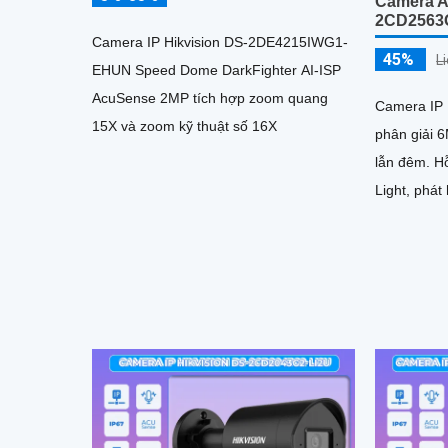
Camera A
2CD2563
Camera IP Hikvision DS-2DE4215IWG1-
45%
L
EHUN Speed Dome DarkFighter AI-ISP
AcuSense 2MP tích hợp zoom quang
Camera IP
15X và zoom kỹ thuật số 16X
phân giải 6
lẫn đêm. Hỗ trợ công nghệ Smart Hybrid
Light, phát
người và p
với hồng n
phát hiện 