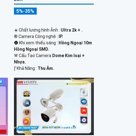
5%-35%
☀️ Chất lượng hình Ảnh :
Ultra 2k + .
®️ Camera Công nghệ :
IP.
🌚 Khi xem thiếu sáng :
Hồng Ngoại 10m
Hồng Ngoại SMD.
⚒ Cấu Tạo Camera
Dome Kim loại +
Nhựa.
️ƒ Khả Năng :
Thu Âm.