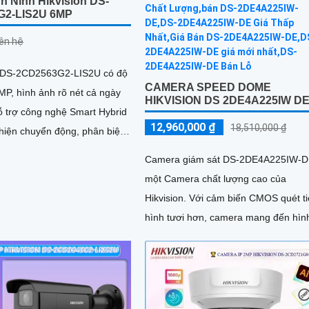
n Ninh Hikvision DS-
G2-LIS2U 6MP
iên hệ
 DS-2CD2563G2-LIS2U có độ
CAMERA SPEED DOME
MP, hình ảnh rõ nét cả ngày
HIKVISION DS 2DE4A225IW D
12,960,000 ₫
18,510,000 ₫
 hiện chuyển động, phân biệt
hương tiện, ghi hình ban đêm
Camera giám sát DS-2DE4A225IW-D
goại 30m, ánh sáng kép, và
một Camera chất lượng cao của
xâm nhập
Hikvision. Với cảm biến CMOS quét tiến
hình tươi hơn, camera mang đến hìn
ảnh sắc nét và chi tiết