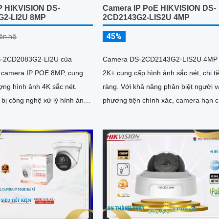
P HIKVISION DS-
Camera IP PoE HIKVISION DS-
G2-LI2U 8MP
2CD2143G2-LIS2U 4MP
45%
iên hệ
-2CD2083G2-LI2U của
Camera DS-2CD2143G2-LIS2U 4MP
là camera IP POE 8MP, cung
2K+ cung cấp hình ảnh sắc nét, chi ti
ợng hình ảnh 4K sắc nét.
ràng. Với khả năng phân biệt người và
 bị công nghệ xử lý hình ảnh
phương tiện chính xác, camera hạn 
phát hiện chuyển động chính
báo động giả
 năng chống chịu mưa, bụi với