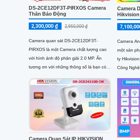
DS-2CE12DF3T-PIRXOS Camera
Camera 
Thân Báo Động
Hikvision
2,300,000 ₫
7,100,00
2,950,000 ₫
Camera quan sát DS-2CE12DF3T-
Camera An
PIRXOS là một Camera chất lượng cao
một sản ph
với hình ảnh độ phân giải 2.0 MP. Ấn
ty Hikvision. Với chức năng ưu việt
tượng ơn với những thông số là bạn có
Công Nghệ
thể xem hình ảnh ban đêm với chất...
H.265+/H.
Camera Quan Sát IP HIKVISION