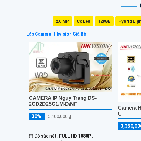
2.0 MP
Có Led
128GB
Hybrid Lig
Lắp Camera Hikvision Giá Rẻ
CAMERA IP Ngụy Trang DS-
2CD2D25G1/M-D/NF
Camera H
U
30%
5,100,000 ₫
3,350,00
🦉 Độ sắc nét :
FULL HD 1080P .