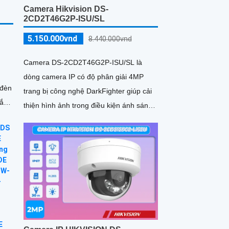
Camera Hikvision DS-
2CD2T46G2P-ISU/SL
5.150.000vnd
8.440.000vnd
Camera DS-2CD2T46G2P-ISU/SL là
dòng camera IP có độ phân giải 4MP
trang bị công nghệ DarkFighter giúp cải
thiện hình ảnh trong điều kiện ánh sáng
yếu. Camera hỗ trợ phân loại con người
và phương tiện, tích hợp đèn nhấp nháy
và báo động âm thanh, cùng âm thanh
hai chiều để giao tiếp từ xa