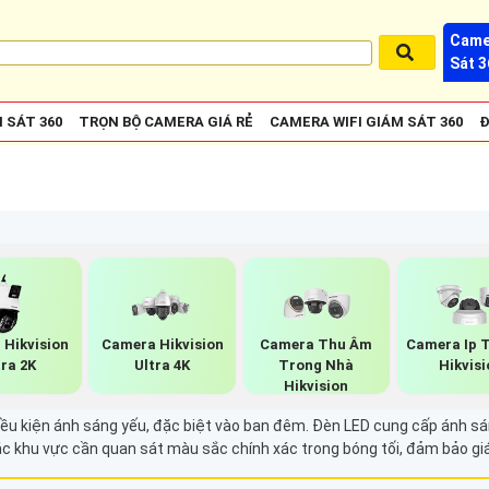
Came
Sát 3
 SÁT 360
TRỌN BỘ CAMERA GIÁ RẺ
CAMERA WIFI GIÁM SÁT 360
Đ
 Hikvision
Camera Hikvision
Camera Thu Âm
Camera Ip 
tra 2K
Ultra 4K
Trong Nhà
Hikvisi
Hikvision
điều kiện ánh sáng yếu, đặc biệt vào ban đêm. Đèn LED cung cấp ánh sá
c khu vực cần quan sát màu sắc chính xác trong bóng tối, đảm bảo giá