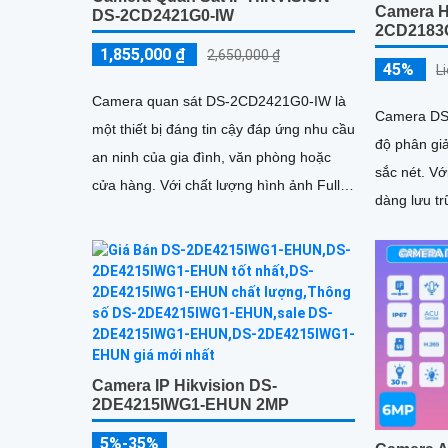
Camera H
DS-2CD2421G0-IW
2CD2183
1,855,000 ₫
2,650,000 ₫
45%
L
Camera quan sát DS-2CD2421G0-IW là
Camera DS
một thiết bị đáng tin cậy đáp ứng nhu cầu
độ phân gi
an ninh của gia đình, văn phòng hoặc
sắc nét. Với thẻ nhớ tối đa 512GB, dễ
cửa hàng. Với chất lượng hình ảnh Full
dàng lưu tr
HD độ nét cao, camera này...
bị lưu trữ n
Camera IP Hikvision DS-
2DE4215IWG1-EHUN 2MP
5%-35%