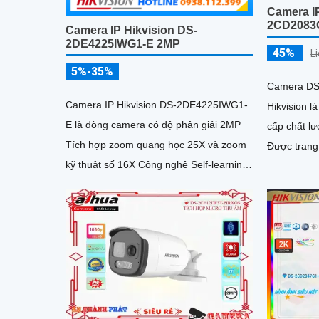
Camera I
2CD2083
Camera IP Hikvision DS-
2DE4225IWG1-E 2MP
45%
L
5%-35%
Camera DS
Camera IP Hikvision DS-2DE4225IWG1-
Hikvision 
E là dòng camera có độ phân giải 2MP
cấp chất lư
Tích hợp zoom quang học 25X và zoom
Được trang
kỹ thuật số 16X Công nghệ Self-learning
tiên tiến, 
tối ưu tốc độ lấy nét, trong khi AI
xác và khả
AcuSense hỗ trợ nhận diện người và
chuẩn IP67
phương tiện, chụp tối đa 5 khuôn mặt
đồng thời