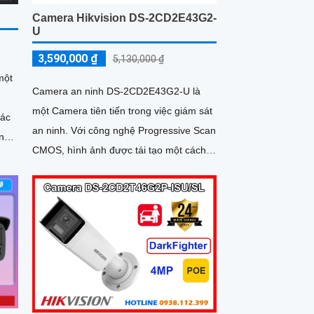
Camera Hikvision DS-2CD2E43G2-
U
3,590,000 ₫
5,130,000 ₫
một
Camera an ninh DS-2CD2E43G2-U là
một Camera tiên tiến trong việc giám sát
các
an ninh. Với công nghệ Progressive Scan
 này
CMOS, hình ảnh được tái tạo một cách
g
rõ nét và chi tiết