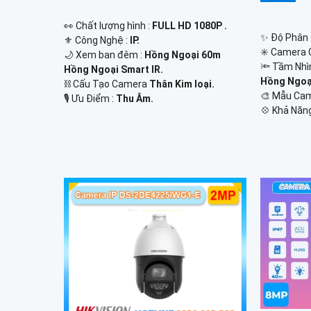
️👀 Chất lượng hình :
FULL HD 1080P .
✨ Độ Phân g
⚜️ Công Nghệ :
IP.
✳️ Camera 
🌙 Xem ban đêm :
Hồng Ngoại 60m
🔦 Tầm Nhì
Hồng Ngoại Smart IR.
Hồng Ngoại
⛓ Cấu Tạo Camera
Thân Kim loại.
🎨 Mẫu Ca
️🎙 Ưu Điểm :
Thu Âm.
️💠 Khả Năn