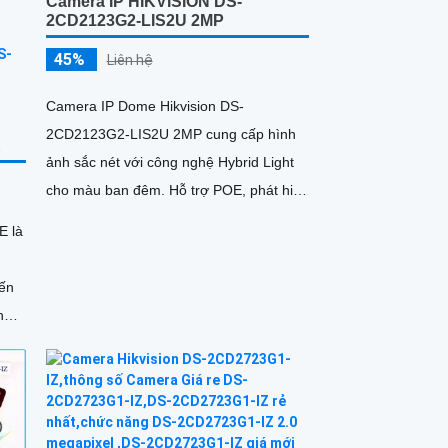
Camera IP HIKVISION DS-
2CD2123G2-LIS2U 2MP
45%
Liên hệ
Camera IP Dome Hikvision DS-
2CD2123G2-LIS2U 2MP cung cấp hình
E
ảnh sắc nét với công nghệ Hybrid Light
cho màu ban đêm. Hỗ trợ POE, phát hiện
người, phương tiện, và hàng rào ảo
E là
h