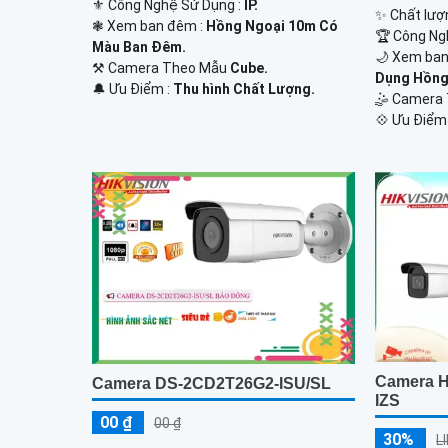
⚜️ Công Nghệ Sử Dụng :
IP.
✨ Chất lượn
❃ Xem ban đêm :
Hồng Ngoại 10m Có
🏆 Công Ng
Màu Ban Đêm.
🌙 Xem ban
⚒ Camera Theo Mẫu
Cube.
Dụng Hồng
️🔔 Ưu Điểm :
Thu hình Chất Lượng.
🤹 Camera 
️💠 Ưu Điểm
Camera H
Camera DS-2CD2T26G2-ISU/SL
IZS
00 ₫
00 ₫
30%
L