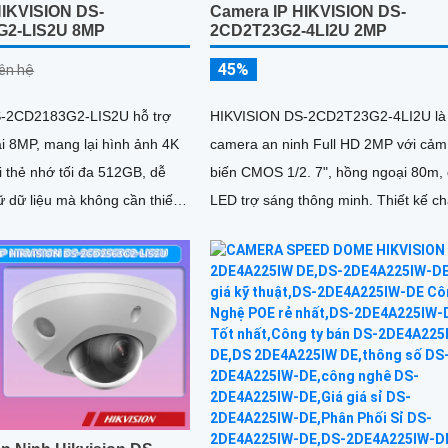
IKVISION DS-
Camera IP HIKVISION DS-
G2-LIS2U 8MP
2CD2T23G2-4LI2U 2MP
45%
iên hệ
-2CD2183G2-LIS2U hỗ trợ
HIKVISION DS-2CD2T23G2-4LI2U là
ải 8MP, mang lại hình ảnh 4K
camera an ninh Full HD 2MP với cảm
biến CMOS 1/2. 7", hồng ngoại 80m, đèn
ữ dữ liệu mà không cần thiết
LED trợ sáng thông minh. Thiết kế chắc
goài.
chắn, hỗ trợ PoE, chống ngược...