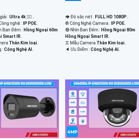
iải :
Ultra 4k 👍🏾 .
👁 Độ sắc nét :
FULL HD 1080P .
Công nghệ :
IP POE.
®️ Công Nghệ Camera :
IP POE.
n Ban Đêm :
Hồng Ngoại 60m
🔴 Nhìn Ban Đêm :
Hồng Ngoại 80m
 Smart IR.
Hồng Ngoại Smart IR.
mera
Thân Kim loại.
♊ Mẫu Camera
Thân Kim loại.
g :
Công Nghệ AI.
️🔈 Ưu Điểm :
Công Nghệ AI.