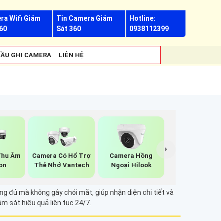
ra Wifi Giám
Tin Camera Giám
Hotline:
60
Sát 360
0938112399
ẦU GHI CAMERA
LIÊN HỆ
Thu Âm
Camera Có Hổ Trợ
Camera Hồng
on
Thẻ Nhớ Vantech
Ngoại Hilook
ng đủ mà không gây chói mắt, giúp nhận diện chi tiết và
m sát hiệu quả liên tục 24/7.