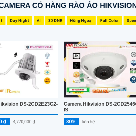
CAMERA CÓ HÀNG RÀO ẢO HIKVISIO
ht
Day Night
AI
3D DNR
Hồng Ngoại
Full Color
Spe
ikvision DS-2CD2E23G2-
Camera Hikvision DS-2CD2546
IS
0 ₫
30%
4,770,000 ₫
liên hệ