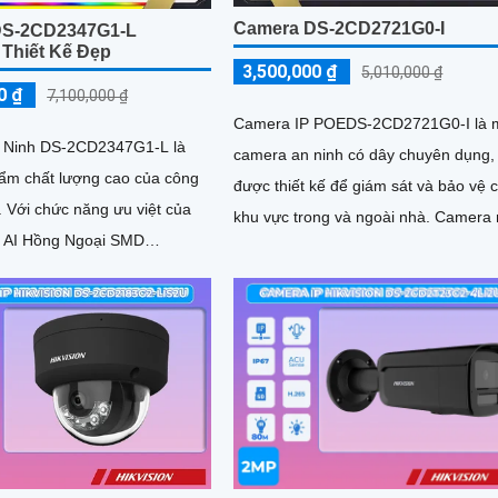
Camera DS-2CD2721G0-I
DS-2CD2347G1-L
 Thiết Kế Đẹp
3,500,000 ₫
5,010,000 ₫
0 ₫
7,100,000 ₫
Camera IP POEDS-2CD2721G0-I là 
 Ninh DS-2CD2347G1-L là
camera an ninh có dây chuyên dụng,
ẩm chất lượng cao của công
được thiết kế để giám sát và bảo vệ 
 của
khu vực trong và ngoài nhà. Camera
 AI Hồng Ngoại SMD
có độ phân giải cao 2 megapixel, cun
265/H
cấp hình ảnh sắc nét và chi tiết