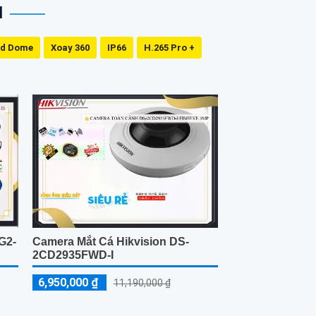
N
ed Dome
Xoay 360
IP66
H.265 Pro +
G2-
Camera Mắt Cá Hikvision DS-
2CD2935FWD-I
6,950,000 ₫
11,190,000 ₫