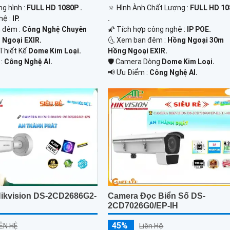
g hình :
FULL HD 1080P .
🔅 Hình Ành Chất Lượng :
FULL HD 1
hệ :
IP.
.
 đêm :
Công Nghệ Chuyên
🌠 Tích hợp công nghệ :
IP POE.
 Ngoại EXIR.
🌜 Xem ban đêm :
Hồng Ngoại 30m
Thiết Kế
Dome Kim Loại.
Hồng Ngoại EXIR.
 :
Công Nghệ AI.
🛡 Camera Dòng
Dome Kim Loại.
️📢 Ưu Điểm :
Công Nghệ AI.
ikvision DS-2CD2686G2-
Camera Đọc Biển Số DS-
2CD7026G0/EP-IH
45%
IÊN HỆ
Liên Hệ