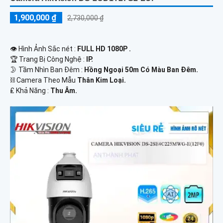
1,900,000 ₫
2,730,000 ₫
👁 Hình Ảnh Sắc nét :
FULL HD 1080P .
🏆 Trang Bị Công Nghệ :
IP.
🌛 Tầm Nhìn Ban Đêm :
Hồng Ngoại 50m Có Màu Ban Đêm.
⛓ Camera Theo Mẫu
Thân Kim Loại.
️₤ Khả Năng :
Thu Âm.