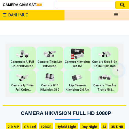
CAMERA GIÁM SÁT
360
DANH MỤC
Camera Ip AI Full
Camera Thân Lớn
Camera Hikvision
Camera Đọc Biển
Color Hikvision
Hikvision
Giá Rẻ
Số Xe Hikvision
Camera Wifi
Lắp Camera
Camera Ip Thân
Camera Thu Âm
Hikvision 360
Hikvision Ghi Âm
Full Color
Trong Nhà
Hikvision
Hikvision
CAMERA HIKVISION FULL HD 1080P
2.0 MP
Có Led
128GB
Hybrid Light
Day Night
AI
3D DNR