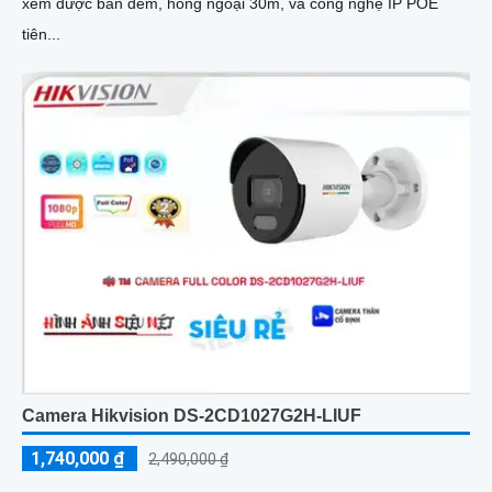
xem được ban đêm, hồng ngoại 30m, và công nghệ IP POE
tiên...
Camera Hikvision DS-2CD1027G2H-LIUF
1,740,000 ₫
2,490,000 ₫