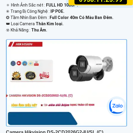
🔅 Hình Ảnh Sắc nét :
FULL HD 1080P .
✳️ Trang Bị Công Nghệ :
IP POE.
❂ Tầm Nhìn Ban Đêm :
Full Color 40m Có Màu Ban Ðêm.
👑 Loại Camera
Thân Kim loại.
️☣️ Khả Năng :
Thu Âm.
Camera Hikvision DS-2CD2026G2-IU/SL (C)