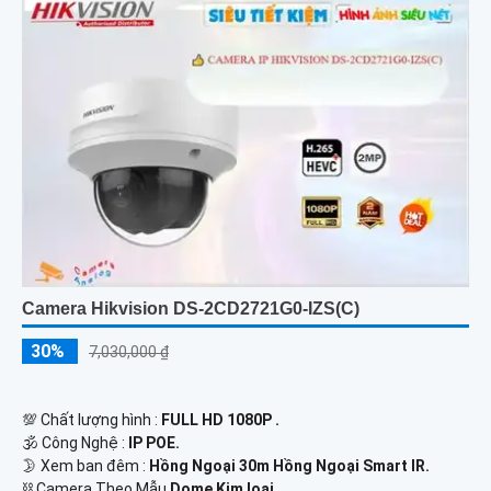
Camera Hikvision DS-2CD2721G0-IZS(C)
30%
7,030,000 ₫
💯 Chất lượng hình :
FULL HD 1080P .
🕉️ Công Nghệ :
IP POE.
🌛 Xem ban đêm :
Hồng Ngoại 30m Hồng Ngoại Smart IR.
⛓ Camera Theo Mẫu
Dome Kim loại.