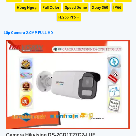
Hồng Ngoại
Full Color
Speed Dome
Xoay 360
IP66
H.265 Pro +
Lắp Camera 2.0MP FULL HD
Camera Hikvision DS-2CD1T27G2-LUF