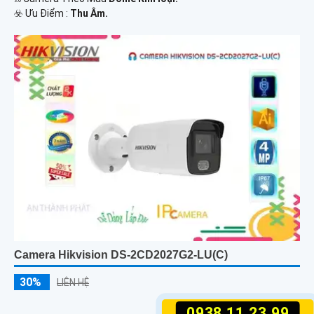
️☣️ Ưu Điểm :
Thu Âm.
Camera Hikvision DS-2CD2027G2-LU(C)
30%
LIÊN HỆ
0938.11.23.99