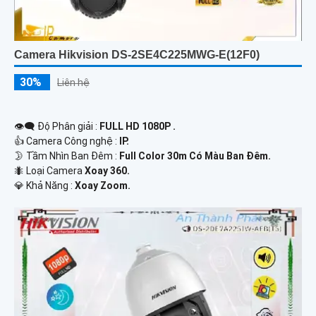
Camera Hikvision DS-2SE4C225MWG-E(12F0)
30%
Liên hệ
👁️‍🗨 Độ Phân giải :
FULL HD 1080P .
👍 Camera Công nghệ :
IP.
🌛 Tầm Nhìn Ban Đêm :
Full Color 30m Có Màu Ban Đêm.
🐜 Loại Camera
Xoay 360.
️💎 Khả Năng :
Xoay Zoom.