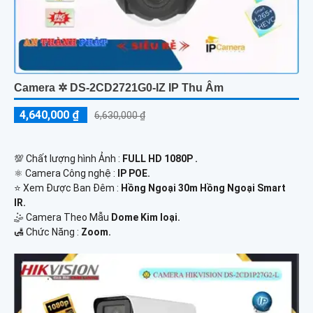
Camera ✲ DS-2CD2721G0-IZ IP Thu Âm
4,640,000 ₫
6,630,000 ₫
💯 Chất lượng hình Ảnh :
FULL HD 1080P .
⚛️ Camera Công nghệ :
IP POE.
⭐ Xem Được Ban Đêm :
Hồng Ngoại 30m Hồng Ngoại Smart
IR.
🤹 Camera Theo Mẫu
Dome Kim loại.
️🛃 Chức Năng :
Zoom.