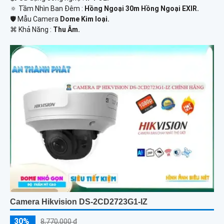
🔅 Tầm Nhìn Ban Đêm :
Hồng Ngoại 30m Hồng Ngoại EXIR.
🛡 Mẫu Camera
Dome Kim loại.
️⌘ Khả Năng :
Thu Âm.
Camera Hikvision DS-2CD2723G1-IZ
30%
8,770,000 ₫