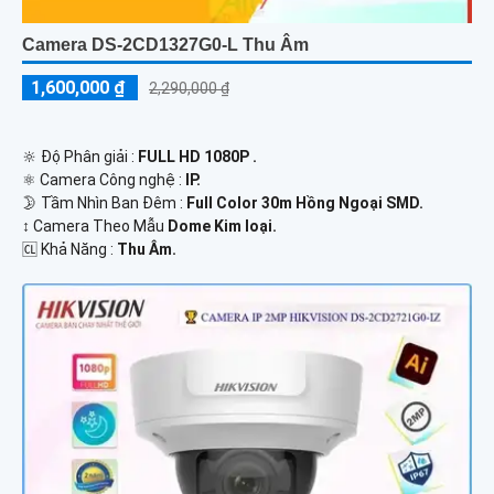
Camera DS-2CD1327G0-L Thu Âm
1,600,000 ₫
2,290,000 ₫
🔆 Độ Phân giải :
FULL HD 1080P .
⚛️ Camera Công nghệ :
IP.
🌛 Tầm Nhìn Ban Đêm :
Full Color 30m Hồng Ngoại SMD.
↕️ Camera Theo Mẫu
Dome Kim loại.
️🆑 Khả Năng :
Thu Âm.