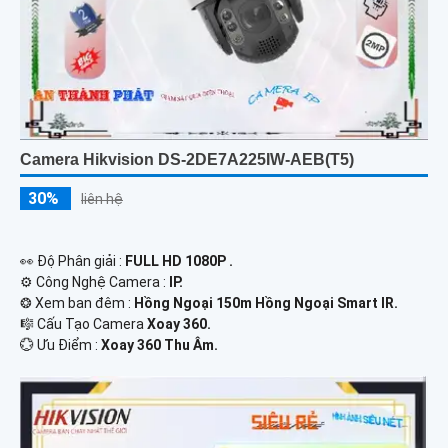
Camera Hikvision DS-2DE7A225IW-AEB(T5)
30%
liên hệ
️👀 Độ Phân giải :
FULL HD 1080P .
⚙ Công Nghệ Camera :
IP.
❂ Xem ban đêm :
Hồng Ngoại 150m Hồng Ngoại Smart IR.
🎼️ Cấu Tạo Camera
Xoay 360.
️💮 Ưu Điểm :
Xoay 360 Thu Âm.