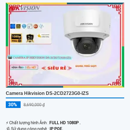
Camera Hikvision DS-2CD2723G0-IZS
30%
8,690,000 ₫
️⚡ Chất lượng hình Ảnh :
FULL HD 1080P .
🕉️ Sử dụng công nghệ :
IP POE.