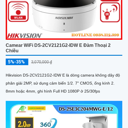
Camear WiFi DS-2CV2121G2-IDW E Đàm Thoại 2
Chiều
5%-35%
3,070,000 ₫
Hikvision DS-2CV2121G2-IDW E là dòng camera không dây độ
phân giải 2MP, sử dụng cảm biến 1/2. 7" CMOS, ống kính 2.
8mm hoặc 4mm, ghi hình Full HD 1080P ở 25/30fps