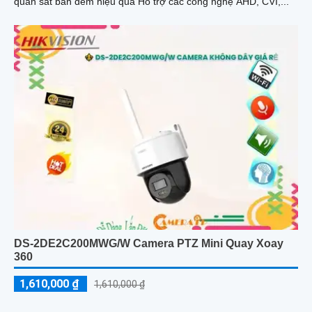
quan sát ban đêm hiệu quả Hỗ trợ các công nghệ AHD, CVI,...
DS-2DE2C200MWG/W Camera PTZ Mini Quay Xoay
360
1,610,000 ₫
1,610,000 ₫