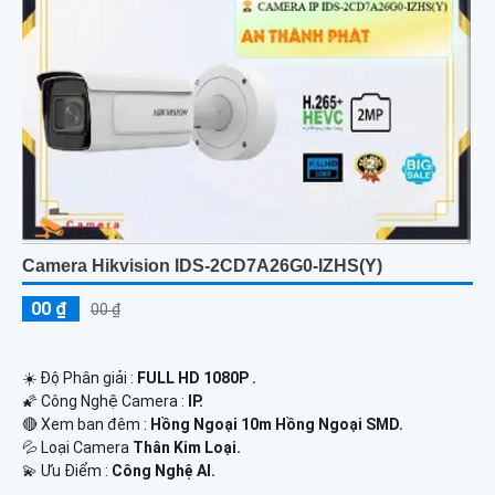
Camera Hikvision IDS-2CD7A26G0-IZHS(Y)
00 ₫
00 ₫
☀️ Độ Phân giải :
FULL HD 1080P .
🌠 Công Nghệ Camera :
IP.
🔴 Xem ban đêm :
Hồng Ngoại 10m Hồng Ngoại SMD.
💦 Loại Camera
Thân Kim Loại.
️💫 Ưu Điểm :
Công Nghệ AI.