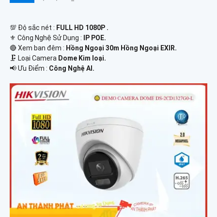
💯 Độ sắc nét :
FULL HD 1080P .
⚜️ Công Nghệ Sử Dụng :
IP POE.
🔴 Xem ban đêm :
Hồng Ngoại 30m Hồng Ngoại EXIR.
🗜️ Loại Camera
Dome Kim loại.
️📢 Ưu Điểm :
Công Nghệ AI.