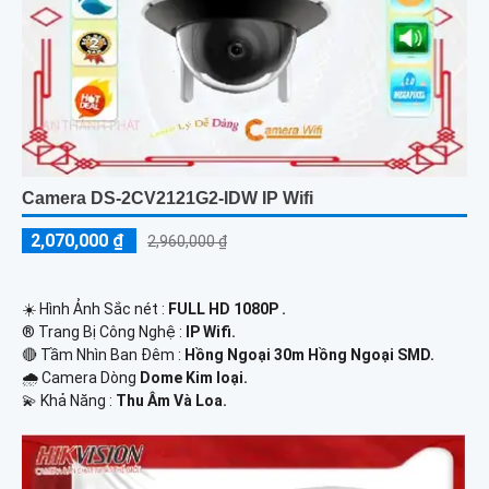
Camera DS-2CV2121G2-IDW IP Wifi
2,070,000 ₫
2,960,000 ₫
☀️ Hình Ảnh Sắc nét :
FULL HD 1080P .
®️ Trang Bị Công Nghệ :
IP Wifi.
🔴 Tầm Nhìn Ban Đêm :
Hồng Ngoại 30m Hồng Ngoại SMD.
🌧️ Camera Dòng
Dome Kim loại.
️💫 Khả Năng :
Thu Âm Và Loa.