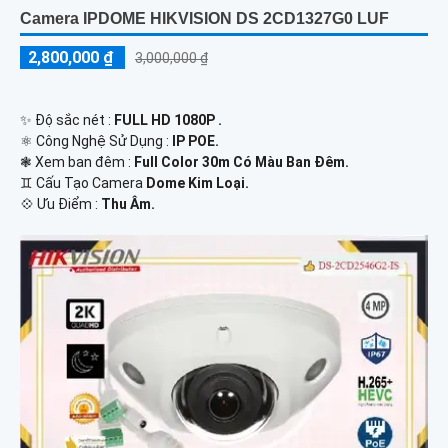
Camera IPDOME HIKVISION DS 2CD1327G0 LUF
2,800,000 ₫
3,000,000 ₫
✨ Độ sắc nét :
FULL HD 1080P .
⚛️ Công Nghệ Sử Dụng :
IP POE.
❃ Xem ban đêm :
Full Color 30m Có Màu Ban Đêm.
♊ Cấu Tạo Camera
Dome Kim Loại.
️💠 Ưu Điểm :
Thu Âm.