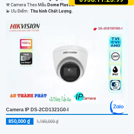
⚒ Camera Theo Mẫu
Dome Plastic.
️💫 Ưu Điểm :
Thu hình Chất Lượng.
Camera IP DS-2CD1321G0-I
850,000 ₫
1,180,000 ₫