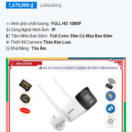
1,670,000 ₫
2,390,000 ₫
🔆 Hình ảnh chất lượng :
FULL HD 1080P .
👍 Công Nghệ Hình Ảnh :
IP.
🌔 Tầm Nhìn Ban Đêm :
Full Color 30m Có Màu Ban Đêm.
❄ Thiết Kế Camera
Thân Kim Loại.
️🆑 Khả Năng :
Thu Âm.