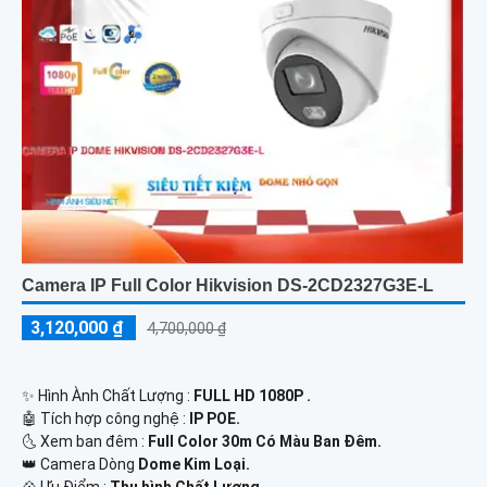
Camera IP Full Color Hikvision DS-2CD2327G3E-L
3,120,000 ₫
4,700,000 ₫
✨ Hình Ành Chất Lượng :
FULL HD 1080P .
🤖️ Tích hợp công nghệ :
IP POE.
🌜 Xem ban đêm :
Full Color 30m Có Màu Ban Đêm.
👑 Camera Dòng
Dome Kim Loại.