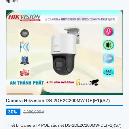
ngược
Camera Hikvision DS-2DE2C200MW-DE(F1)(S7)
30%
2,880,000 ₫
Thiết bị Camera IP POE sắc nét DS-2DE2C200MW-DE(F1)(S7)