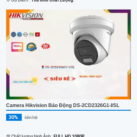
️💠 Ưu Điểm :
Thu hình Chất Lượng.
Camera Hikvision Báo Động DS-2CD2326G1-I/SL
30%
liên hệ
💯 Chất lượng hình Ảnh :
FULL HD 1080P .