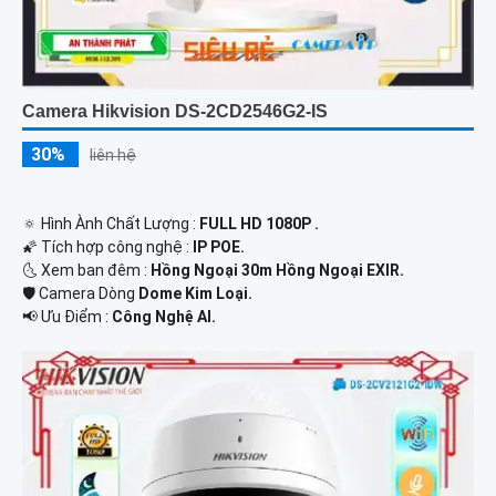
Camera Hikvision DS-2CD2546G2-IS
30%
liên hệ
🔅 Hình Ành Chất Lượng :
FULL HD 1080P .
🌠 Tích hợp công nghệ :
IP POE.
🌜 Xem ban đêm :
Hồng Ngoại 30m Hồng Ngoại EXIR.
🛡 Camera Dòng
Dome Kim Loại.
️📢 Ưu Điểm :
Công Nghệ AI.