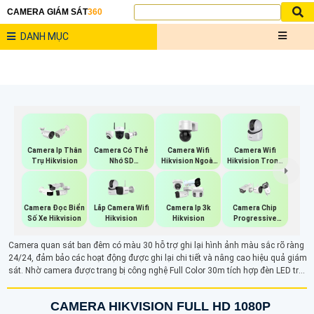
CAMERA GIÁM SÁT
360
DANH MỤC
Camera Wifi
Camera Wifi
Camera Ip Thân
Camera Có Thẻ
Hikvision Ngoài
Hikvision Trong
Trụ Hikvision
Nhớ SD
Trời 360
Nhà
HIKVISION
Lắp Camera Wifi
Camera Đọc Biển
Camera Ip 3k
Camera Chip
Hikvision
Số Xe Hikvision
Hikvision
Progressive
Scan CMOS
Hikvision
Camera quan sát ban đêm có màu 30 hỗ trợ ghi lại hình ảnh màu sắc rõ ràng
24/24, đảm bảo các hoạt động được ghi lại chi tiết và nâng cao hiệu quả giám
sát. Nhờ camera được trang bị công nghệ Full Color 30m tích hợp đèn LED trợ
sáng hỗ trợ ánh sáng cho camera để ghi lại các hoạt động rõ ràng vào ban
đêm dễ dàng
CAMERA HIKVISION FULL HD 1080P