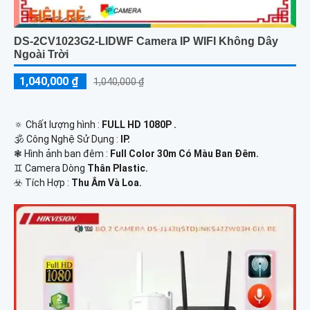
DS-2CV1023G2-LIDWF Camera IP WIFI Không Dây
Ngoài Trời
1,040,000 ₫
1,040,000 ₫
🔅 Chất lượng hình :
FULL HD 1080P .
🕉️ Công Nghệ Sử Dụng :
IP.
❃ Hình ảnh ban đêm :
Full Color 30m Có Màu Ban Ðêm.
♊ Camera Dòng
Thân Plastic.
️☣️ Tích Hợp :
Thu Âm Và Loa.