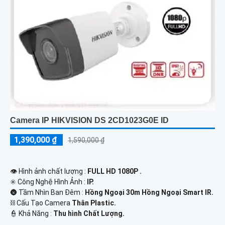
Camera IP HIKVISION DS 2CD1023G0E ID
1,390,000 ₫
1,590,000 ₫
👁 Hình ảnh chất lượng :
FULL HD 1080P .
✳️ Công Nghệ Hình Ảnh :
IP.
🌚 Tầm Nhìn Ban Đêm :
Hồng Ngoại 30m Hồng Ngoại Smart IR.
⛓ Cấu Tạo Camera
Thân Plastic.
️👮 Khả Năng :
Thu hình Chất Lượng.