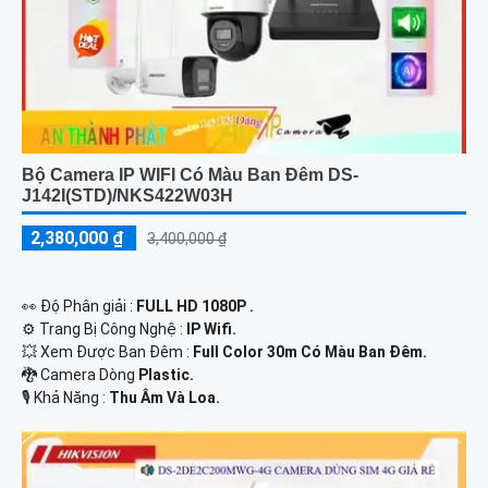
Bộ Camera IP WIFI Có Màu Ban Đêm DS-
J142I(STD)/NKS422W03H
2,380,000 ₫
3,400,000 ₫
️👀 Độ Phân giải :
FULL HD 1080P .
⚙ Trang Bị Công Nghệ :
IP Wifi.
💥 Xem Được Ban Đêm :
Full Color 30m Có Màu Ban Ðêm.
🐉️ Camera Dòng
Plastic.
️🎙 Khả Năng :
Thu Âm Và Loa.