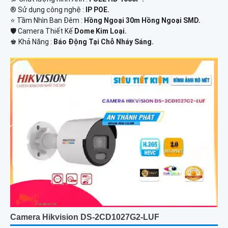
®️ Sử dụng công nghệ :
IP POE.
⭐ Tầm Nhìn Ban Đêm :
Hồng Ngoại 30m Hồng Ngoại SMD.
🛡 Camera Thiết Kế
Dome Kim Loại.
️♚ Khả Năng :
Báo Động Tại Chỗ Nháy Sáng.
Camera Hikvision DS-2CD1027G2-LUF