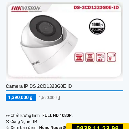
Camera IP DS 2CD1323G0E ID
1,390,000 ₫
1,590,000 ₫
️👀 Chất lượng hình :
FULL HD 1080P .
⚒ Công Nghệ :
IP.
0938.11.23.99
🔅 Xem ban đêm :
Hồng Ngoại 30m Hồng Ngoại SMD.