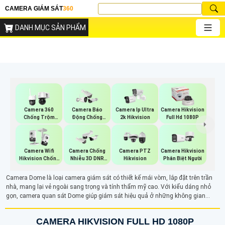
CAMERA GIÁM SÁT
360
DANH MỤC SẢN PHẨM
Camera 360
Camera Báo
Camera Ip Ultra
Camera Hikvision
Chống Trộm
Động Chống
2k Hikvision
Full Hd 1080P
Hikvision
Trộm Hikvision
Camera Wifi
Camera Chống
Camera PTZ
Camera Hikvision
Hikvision Chống
Nhiễu 3D DNR
Hikvision
Phân Biệt Người
Trộm
Hikvison
Camera Dome là loại camera giám sát có thiết kế mái vòm, lắp đặt trên trần
nhà, mang lại vẻ ngoài sang trọng và tính thẩm mỹ cao. Với kiểu dáng nhỏ
gọn, camera quan sát Dome giúp giám sát hiệu quả ở những không gian
trong nhà, đặc biệt là các khu vực cần tính thẩm mỹ. Thiết kế bán cầu của nó
cho góc nhìn rộng hơn, phù hợp cho cả gia đình và doanh nghiệp
CAMERA HIKVISION FULL HD 1080P