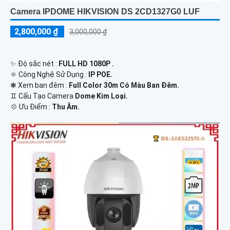
Camera IPDOME HIKVISION DS 2CD1327G0 LUF
2,800,000 ₫
3,000,000 ₫
✨ Độ sắc nét :
FULL HD 1080P .
⚛️ Công Nghệ Sử Dụng :
IP POE.
❃ Xem ban đêm :
Full Color 30m Có Màu Ban Đêm.
♊ Cấu Tạo Camera
Dome Kim Loại.
️💠 Ưu Điểm :
Thu Âm.