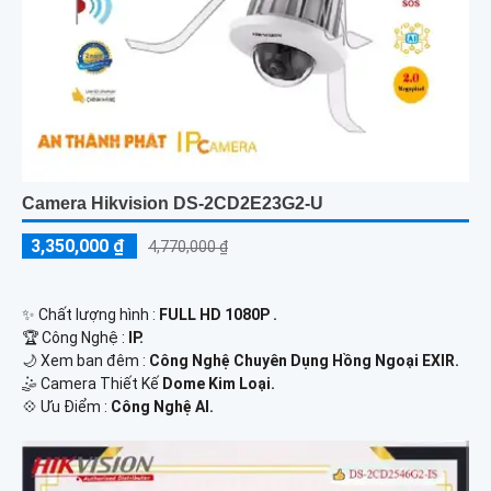
Camera Hikvision DS-2CD2E23G2-U
3,350,000 ₫
4,770,000 ₫
✨ Chất lượng hình :
FULL HD 1080P .
🏆 Công Nghệ :
IP.
🌙 Xem ban đêm :
Công Nghệ Chuyên Dụng Hồng Ngoại EXIR.
🤹 Camera Thiết Kế
Dome Kim Loại.
️💠 Ưu Điểm :
Công Nghệ AI.