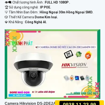
👁️‍🗨 Chất lượng hình Ảnh :
FULL HD 1080P .
🏆 Sử dụng công nghệ :
IP POE.
💡 Tầm Nhìn Ban Đêm :
Hồng Ngoại 30m Hồng Ngoại SMD.
🎲 Thiết Kế Camera
Dome Kim loại.
️💎 Khả Năng :
Công Nghệ AI.
Camera Hikvision DS-2DE2A404IW-DE3-W
0938.11.23.99