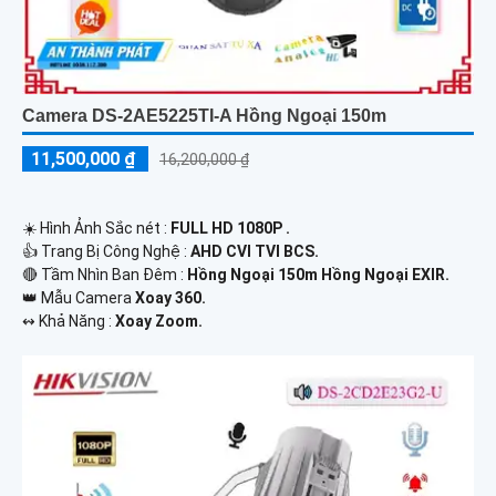
Camera DS-2AE5225TI-A Hồng Ngoại 150m
11,500,000 ₫
16,200,000 ₫
☀️ Hình Ảnh Sắc nét :
FULL HD 1080P .
👍 Trang Bị Công Nghệ :
AHD CVI TVI BCS.
🔴 Tầm Nhìn Ban Đêm :
Hồng Ngoại 150m Hồng Ngoại EXIR.
👑 Mẫu Camera
Xoay 360.
️↭ Khả Năng :
Xoay Zoom.