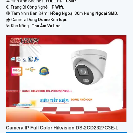
☀️ Hình Ảnh Sắc nét :
FULL HD 1080P .
®️ Trang Bị Công Nghệ :
IP Wifi.
🔴 Tầm Nhìn Ban Đêm :
Hồng Ngoại 30m Hồng Ngoại SMD.
🌧️ Camera Dòng
Dome Kim loại.
️💫 Khả Năng :
Thu Âm Và Loa.
Camera IP Full Color Hikvision DS-2CD2327G3E-L