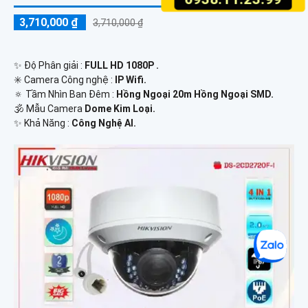
3,710,000 ₫
3,710,000 ₫
✨ Độ Phân giải :
FULL HD 1080P .
✳️ Camera Công nghệ :
IP Wifi.
🔅 Tầm Nhìn Ban Đêm :
Hồng Ngoại 20m Hồng Ngoại SMD.
🕉️ Mẫu Camera
Dome Kim Loại.
️✨ Khả Năng :
Công Nghệ AI.