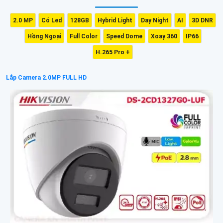
2.0 MP
Có Led
128GB
Hybrid Light
Day Night
AI
3D DNR
Hồng Ngoại
Full Color
Speed Dome
Xoay 360
IP66
H.265 Pro +
Lắp Camera 2.0MP FULL HD