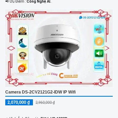
️📢 Ưu Điểm :
Công Nghệ AI.
Camera DS-2CV2121G2-IDW IP Wifi
2,070,000 ₫
2,960,000 ₫