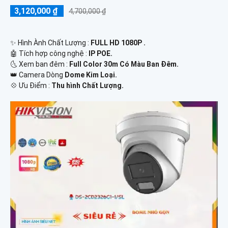
3,120,000 ₫
4,700,000 ₫
✨ Hình Ành Chất Lượng :
FULL HD 1080P .
🤖️ Tích hợp công nghệ :
IP POE.
🌜 Xem ban đêm :
Full Color 30m Có Màu Ban Đêm.
👑 Camera Dòng
Dome Kim Loại.
️💠 Ưu Điểm :
Thu hình Chất Lượng.