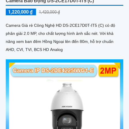
Camera Báo Động DS-2CE17D0T-IT5 (C)
1,220,000 ₫
1,420,000 ₫
Camera Giá rẻ Công Nghệ HD DS-2CE17D0T-IT5 (C) có độ
phân giải 2.0 MP, cho chất lượng hình ảnh sắc nét. Với khả
năng xem ban đêm Hồng Ngoại lên đến 80m, hỗ trợ chuẩn
AHD, CVI, TVI, BCS HD Analog