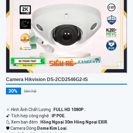
Camera Hikvision DS-2CD2546G2-IS
30%
liên hệ
🔅 Hình Ành Chất Lượng :
FULL HD 1080P .
🌠 Tích hợp công nghệ :
IP POE.
🌜 Xem ban đêm :
Hồng Ngoại 30m Hồng Ngoại EXIR.
🛡 Camera Dòng
Dome Kim Loại.