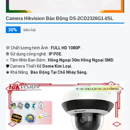
Camera Hikvision Báo Động DS-2CD2326G1-I/SL
30%
liên hệ
💯 Chất lượng hình Ảnh :
FULL HD 1080P .
®️ Sử dụng công nghệ :
IP POE.
⭐ Tầm Nhìn Ban Đêm :
Hồng Ngoại 30m Hồng Ngoại SMD.
🛡 Camera Thiết Kế
Dome Kim Loại.
️♚ Khả Năng :
Báo Động Tại Chỗ Nháy Sáng.