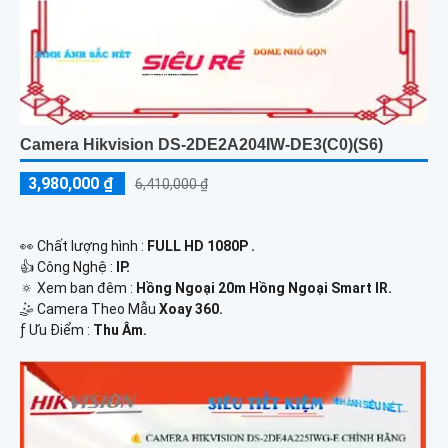
Camera Hikvision DS-2DE2A204IW-DE3(C0)(S6)
3,980,000 ₫
6,410,000 ₫
️👀 Chất lượng hình :
FULL HD 1080P .
👍 Công Nghệ :
IP.
🔅 Xem ban đêm :
Hồng Ngoại 20m Hồng Ngoại Smart IR.
🤹 Camera Theo Mẫu
Xoay 360.
️ƒ Ưu Điểm :
Thu Âm.