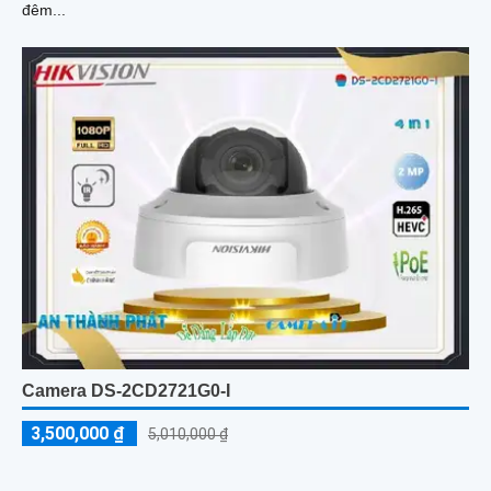
đêm...
Camera DS-2CD2721G0-I
3,500,000 ₫
5,010,000 ₫