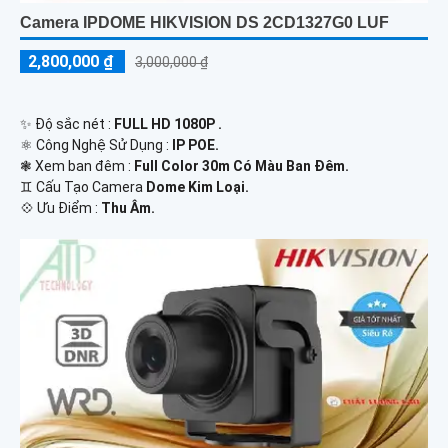
Camera IPDOME HIKVISION DS 2CD1327G0 LUF
2,800,000 ₫
3,000,000 ₫
✨ Độ sắc nét :
FULL HD 1080P .
⚛️ Công Nghệ Sử Dụng :
IP POE.
❃ Xem ban đêm :
Full Color 30m Có Màu Ban Đêm.
♊ Cấu Tạo Camera
Dome Kim Loại.
️💠 Ưu Điểm :
Thu Âm.