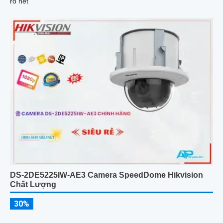
rõ nét
DS-2DE5225IW-AE3 Camera SpeedDome Hikvision
Chất Lượng
30%