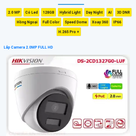
2.0 MP
Có Led
128GB
Hybrid Light
Day Night
AI
3D DNR
Hồng Ngoại
Full Color
Speed Dome
Xoay 360
IP66
H.265 Pro +
Lắp Camera 2.0MP FULL HD