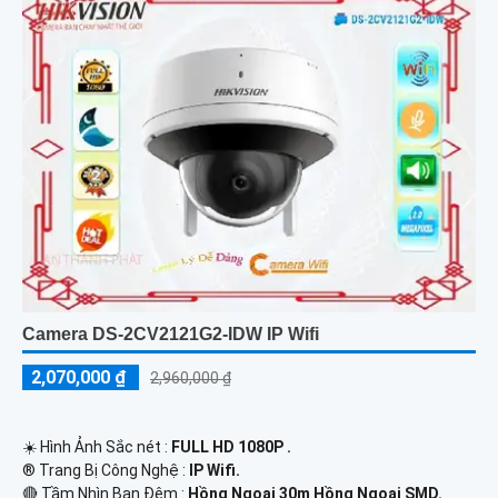
Camera DS-2CV2121G2-IDW IP Wifi
2,070,000 ₫
2,960,000 ₫
☀️ Hình Ảnh Sắc nét :
FULL HD 1080P .
®️ Trang Bị Công Nghệ :
IP Wifi.
🔴 Tầm Nhìn Ban Đêm :
Hồng Ngoại 30m Hồng Ngoại SMD.