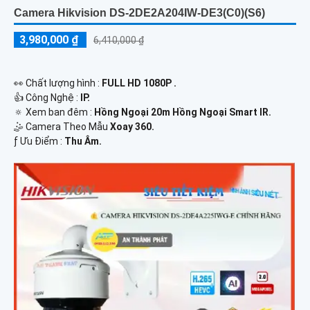
Camera Hikvision DS-2DE2A204IW-DE3(C0)(S6)
3,980,000 ₫
6,410,000 ₫
️👀 Chất lượng hình :
FULL HD 1080P .
👍 Công Nghệ :
IP.
🔅 Xem ban đêm :
Hồng Ngoại 20m Hồng Ngoại Smart IR.
🤹 Camera Theo Mẫu
Xoay 360.
️ƒ Ưu Điểm :
Thu Âm.