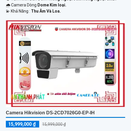
🌧️ Camera Dòng
Dome Kim loại.
️💫 Khả Năng :
Thu Âm Và Loa.
Camera Hikvision DS-2CD7026G0-EP-IH
15,999,000 ₫
15,999,000 ₫