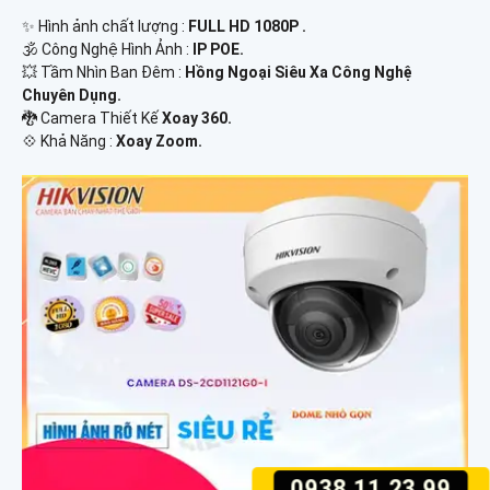
✨ Hình ảnh chất lượng :
FULL HD 1080P .
🕉️ Công Nghệ Hình Ảnh :
IP POE.
💥 Tầm Nhìn Ban Đêm :
Hồng Ngoại Siêu Xa Công Nghệ
Chuyên Dụng.
🐉️ Camera Thiết Kế
Xoay 360.
️💠 Khả Năng :
Xoay Zoom.
0938.11.23.99