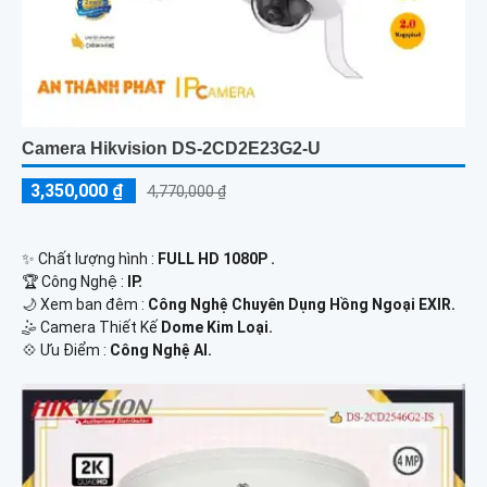
Camera Hikvision DS-2CD2E23G2-U
3,350,000 ₫
4,770,000 ₫
✨ Chất lượng hình :
FULL HD 1080P .
🏆 Công Nghệ :
IP.
🌙 Xem ban đêm :
Công Nghệ Chuyên Dụng Hồng Ngoại EXIR.
🤹 Camera Thiết Kế
Dome Kim Loại.
️💠 Ưu Điểm :
Công Nghệ AI.