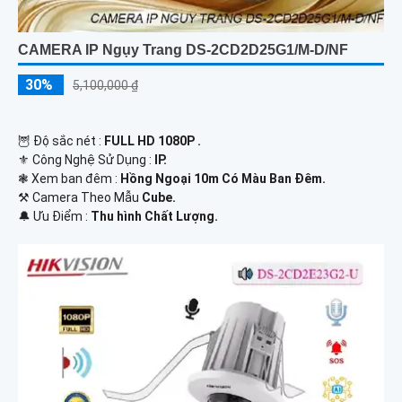
CAMERA IP Ngụy Trang DS-2CD2D25G1/M-D/NF
30%
5,100,000 ₫
🦉 Độ sắc nét :
FULL HD 1080P .
⚜️ Công Nghệ Sử Dụng :
IP.
❃ Xem ban đêm :
Hồng Ngoại 10m Có Màu Ban Đêm.
⚒ Camera Theo Mẫu
Cube.
️🔔 Ưu Điểm :
Thu hình Chất Lượng.