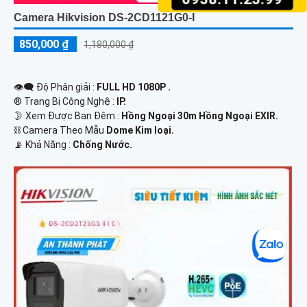
Camera Hikvision DS-2CD1121G0-I
850,000 ₫
1,180,000 ₫
👁️‍🗨 Độ Phân giải :
FULL HD 1080P .
®️ Trang Bị Công Nghệ :
IP.
🌛 Xem Được Ban Đêm :
Hồng Ngoại 30m Hồng Ngoại EXIR.
⛓ Camera Theo Mẫu
Dome Kim loại.
️📡 Khả Năng :
Chống Nước.