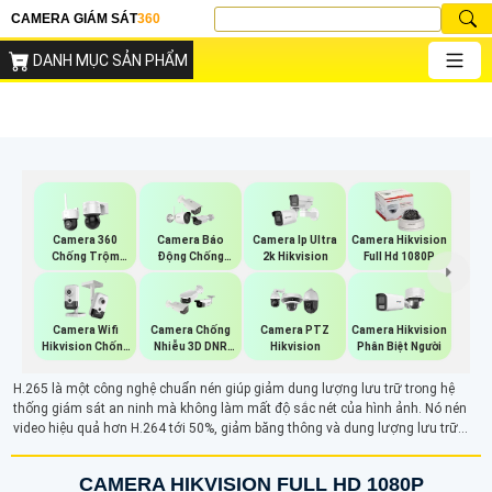
CAMERA GIÁM SÁT
360
DANH MỤC SẢN PHẨM
Camera 360
Camera Báo
Camera Ip Ultra
Camera Hikvision
Chống Trộm
Động Chống
2k Hikvision
Full Hd 1080P
Hikvision
Trộm Hikvision
Camera Wifi
Camera Chống
Camera PTZ
Camera Hikvision
Hikvision Chống
Nhiễu 3D DNR
Hikvision
Phân Biệt Người
Trộm
Hikvison
H.265 là một công nghệ chuẩn nén giúp giảm dung lượng lưu trữ trong hệ
thống giám sát an ninh mà không làm mất độ sắc nét của hình ảnh. Nó nén
video hiệu quả hơn H.264 tới 50%, giảm băng thông và dung lượng lưu trữ
nhưng vẫn giữ được chất lượng hình ảnh ổn định.
CAMERA HIKVISION FULL HD 1080P