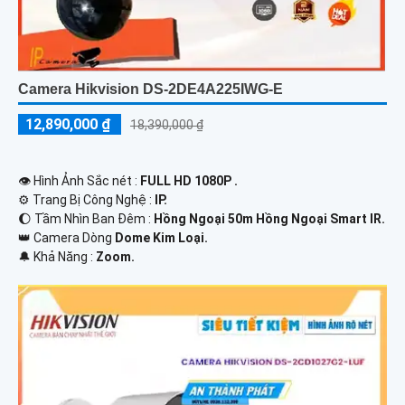
Camera Hikvision DS-2DE4A225IWG-E
12,890,000 ₫
18,390,000 ₫
👁 Hình Ảnh Sắc nét :
FULL HD 1080P .
⚙ Trang Bị Công Nghệ :
IP.
🌔 Tầm Nhìn Ban Đêm :
Hồng Ngoại 50m Hồng Ngoại Smart IR.
👑 Camera Dòng
Dome Kim Loại.
️🔔 Khả Năng :
Zoom.