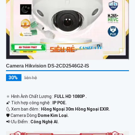
Camera Hikvision DS-2CD2546G2-IS
30%
liên hệ
🔅 Hình Ành Chất Lượng :
FULL HD 1080P .
🌠 Tích hợp công nghệ :
IP POE.
🌜 Xem ban đêm :
Hồng Ngoại 30m Hồng Ngoại EXIR.
🛡 Camera Dòng
Dome Kim Loại.
️📢 Ưu Điểm :
Công Nghệ AI.