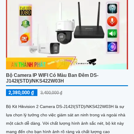
Bộ Camera IP WIFI Có Màu Ban Đêm DS-
J142I(STD)/NKS422W03H
2,380,000 ₫
3,400,000 ₫
Bộ Kit Hikvision 2 Camera DS-J142I(STD)/NKS422W03H là sự
lựa chọn lý tưởng cho việc giám sát an ninh trong và ngoài nhà
một cách dễ dàng. Với chất lượng hình ảnh sắc nét, bộ kit này
mang đến cho bạn hình ảnh rõ ràng và chất lượng cao