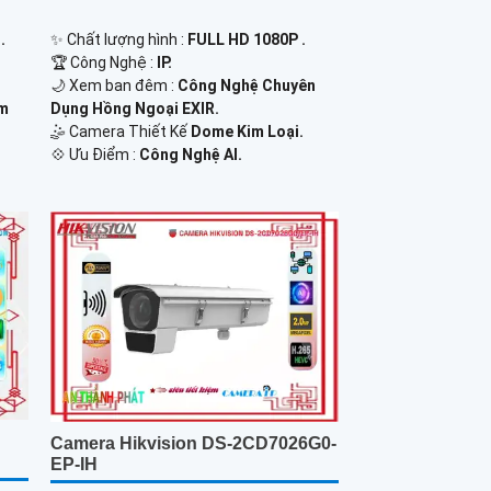
.
✨ Chất lượng hình :
FULL HD 1080P .
🏆 Công Nghệ :
IP.
🌙 Xem ban đêm :
Công Nghệ Chuyên
0m
Dụng Hồng Ngoại EXIR.
🤹 Camera Thiết Kế
Dome Kim Loại.
️💠 Ưu Điểm :
Công Nghệ AI.
Camera Hikvision DS-2CD7026G0-
EP-IH