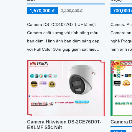
1,670,000 ₫
700,000 
2,390,000 ₫
Camera DS-2CD1027G2-LUF là một
Camera An
Camera chất lượng với tính năng màu
Camera an 
ban đêm. Hình ảnh ban đêm sáng đẹp
nghệ Progr
với Full Color 30m giúp giám sát hiệu
hình ảnh rõ n
quả trong mọi điều kiện ánh sáng
này còn có
Camera Hikvision DS-2CE76D0T-
Camera 
EXLMF Sắc Nét