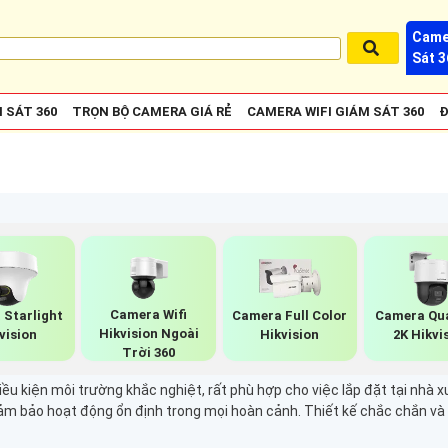
Came
Sát 3
 SÁT 360
TRỌN BỘ CAMERA GIÁ RẺ
CAMERA WIFI GIÁM SÁT 360
Đ
Camera Wifi
 Starlight
Camera Full Color
Camera Qu
Hikvision Ngoài
vision
Hikvision
2K Hikvi
Trời 360
iều kiện môi trường khắc nghiệt, rất phù hợp cho việc lắp đặt tại nhà
ảm bảo hoạt động ổn định trong mọi hoàn cảnh. Thiết kế chắc chắn và 