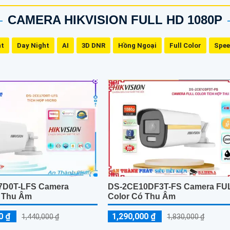
CAMERA HIKVISION FULL HD 1080P
ht
Day Night
AI
3D DNR
Hồng Ngoại
Full Color
Spe
7D0T-LFS Camera
DS-2CE10DF3T-FS Camera FU
n Thu Âm
Color Có Thu Âm
0 ₫
1,290,000 ₫
1,440,000 ₫
1,830,000 ₫