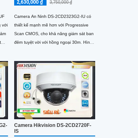
2,630,000 ₫
3,750,000 ₫
IUF
Camera An Ninh DS-2CD2323G2-IU có
 với
thiết kế mạnh mẽ hơn với Progressive
 đảm
Scan CMOS, cho khả năng giám sát ban
t
đêm tuyệt vời với hồng ngoại 30m. Hình
ảnh được ghi lại sắc nét đến Full HD
1080P, đảm bảo quan sát chi tiết
G2-
Camera Hikvision DS-2CD2720F-
IS