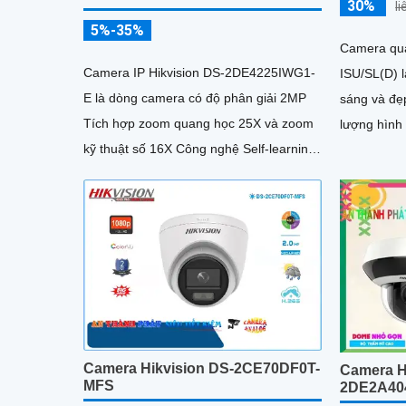
30%
l
5%-35%
Camera qu
Camera IP Hikvision DS-2DE4225IWG1-
ISU/SL(D) 
E là dòng camera có độ phân giải 2MP
sáng và đẹ
Tích hợp zoom quang học 25X và zoom
lượng hình 
kỹ thuật số 16X Công nghệ Self-learning
tượng ơn vớ
tối ưu tốc độ lấy nét, trong khi AI
AcuSense hỗ trợ nhận diện người và
phương tiện, chụp tối đa 5 khuôn mặt
đồng thời
Camera Hikvision DS-2CE70DF0T-
Camera H
MFS
2DE2A40