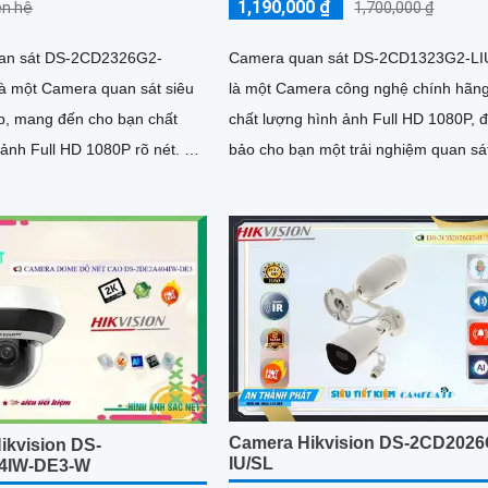
1,190,000 ₫
iên hệ
1,700,000 ₫
an sát DS-2CD2326G2-
Camera quan sát DS-2CD1323G2-L
là một Camera quan sát siêu
là một Camera công nghệ chính hãng
p, mang đến cho bạn chất
chất lượng hình ảnh Full HD 1080P,
ảnh Full HD 1080P rõ nét. Ấn
bảo cho bạn một trải nghiệm quan sá
i những thông số là...
chất lượng cao. Với thiết kế...
Camera Hikvision DS-2CD2026
ikvision DS-
IU/SL
4IW-DE3-W