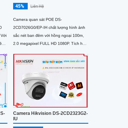
45%
Liên Hệ
Camera quan sát POE DS-
0
2CD7026G0/EP-IH chất lượng hình ảnh
i
sắc nét ban đêm với hồng ngoại 100m,
ên
2.0 megapixel FULL HD 1080P. Tích hợp
,
công nghệ IP POE, thiết kế mỹ thuật...
DS-
Camera Hikvision DS-2CD2323G2-
IU