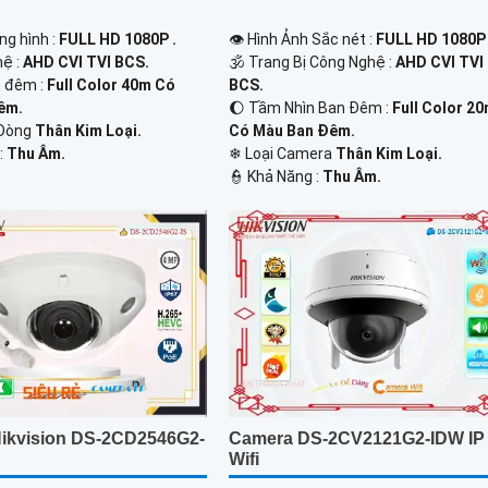
ng hình :
FULL HD 1080P .
👁 Hình Ảnh Sắc nét :
FULL HD 1080P 
hệ :
AHD CVI TVI BCS.
🕉️ Trang Bị Công Nghệ :
AHD CVI TVI
 đêm :
Full Color 40m Có
BCS.
êm.
🌔 Tầm Nhìn Ban Đêm :
Full Color 2
 Dòng
Thân Kim Loại.
Có Màu Ban Đêm.
:
Thu Âm.
❄ Loại Camera
Thân Kim Loại.
️👮 Khả Năng :
Thu Âm.
ikvision DS-2CD2546G2-
Camera DS-2CV2121G2-IDW IP
Wifi