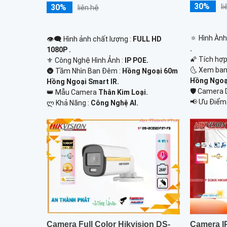
30%
30%
l
liên hệ
🔅 Hình Àn
👁️‍🗨 Hình ảnh chất lượng :
FULL HD
.
1080P .
🌠 Tích hợ
⚜️ Công Nghệ Hình Ảnh :
IP POE.
🌜 Xem ban
🌚 Tầm Nhìn Ban Đêm :
Hồng Ngoại 60m
Hồng Ngoại
Hồng Ngoại Smart IR.
🛡 Camera
👑 Mẫu Camera
Thân Kim Loại.
️📢 Ưu Điểm
️ლ Khả Năng :
Công Nghệ AI.
Camera IP
Camera Full Color Hikvision DS-