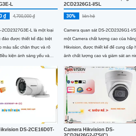
G3E-L
2CD2326G1-I/SL
0 ₫
30%
4,700,000 ₫
liên hệ
-2CD2327G3E-L là một loại
Camera quan sát DS-2CD2326G1-I/S
đáo được thiết kế đặc biệt
một Camera chất lượng cao của hãn
p màu sắc chân thực và rõ
Hikvision, được thiết kế để cung cấp 
điều kiện ánh sáng yếu và
ảnh chất lượng cao và giám sát an n
an đêm. Với khả năng Full Color...
tốt. Với độ phân giải 2
ikvision DS-2CE16D0T-
Camera Hikvision DS-
2CD2H26G2-IZS(C)