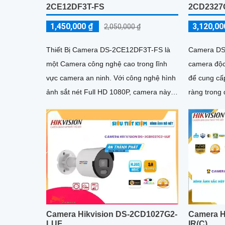
2CD2327
2CE12DF3T-FS
3,120,00
1,450,000 ₫
2,050,000 ₫
Camera DS
Thiết Bị Camera DS-2CE12DF3T-FS là
camera độc 
một Camera công nghệ cao trong lĩnh
để cung cấ
vực camera an ninh. Với công nghệ hình
ràng trong 
ảnh sắt nét Full HD 1080P, camera này
b
mang lại cho người dùng những hình ảnh
chất lượng, rõ nét
Camera Hikvision DS-2CD1027G2-
Camera H
LUF
IR(C)