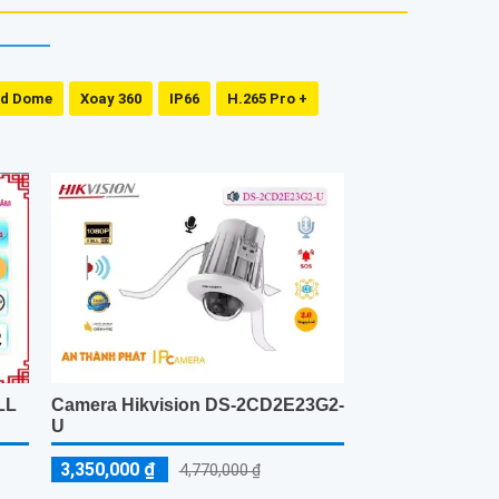
ed Dome
Xoay 360
IP66
H.265 Pro +
LL
Camera Hikvision DS-2CD2E23G2-
U
3,350,000 ₫
4,770,000 ₫