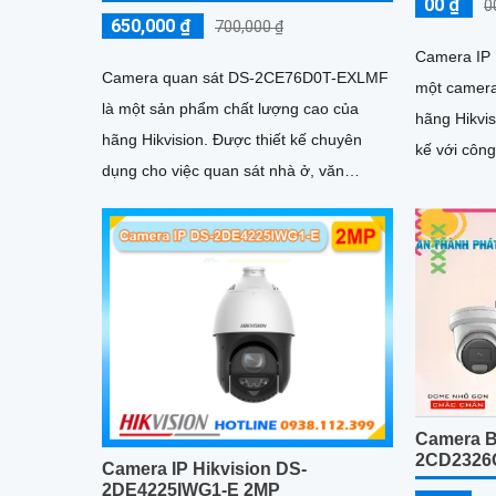
00 ₫
0
650,000 ₫
700,000 ₫
Camera IP
Camera quan sát DS-2CE76D0T-EXLMF
một camera
là một sản phẩm chất lượng cao của
hãng Hikvision. Camera này
hãng Hikvision. Được thiết kế chuyên
kế với công
dụng cho việc quan sát nhà ở, văn
nhiều tính 
phòng, cửa hàng và các môi trường khác
Camera B
2CD2326G
Camera IP Hikvision DS-
2DE4225IWG1-E 2MP