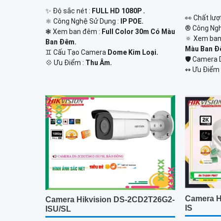
✨ Độ sắc nét :
FULL HD 1080P .
️👀 Chất lượ
⚛️ Công Nghệ Sử Dụng :
IP POE.
®️ Công Ng
❃ Xem ban đêm :
Full Color 30m Có Màu
🔅 Xem ban
Ban Đêm.
Màu Ban Đ
♊ Cấu Tạo Camera
Dome Kim Loại.
🛡 Camera
️💠 Ưu Điểm :
Thu Âm.
️↭ Ưu Điểm 
Camera H
Camera Hikvision DS-2CD2T26G2-
IS
ISU/SL