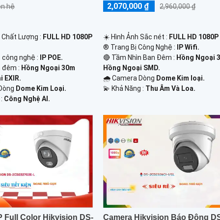
2,070,000 ₫
iên hệ
2,960,000 ₫
h Chất Lượng :
FULL HD 1080P
☀️ Hình Ảnh Sắc nét :
FULL HD 1080P 
®️ Trang Bị Công Nghệ :
IP Wifi.
p công nghệ :
IP POE.
🔴 Tầm Nhìn Ban Đêm :
Hồng Ngoại 
 đêm :
Hồng Ngoại 30m
Hồng Ngoại SMD.
 EXIR.
🌧️ Camera Dòng
Dome Kim loại.
 Dòng
Dome Kim Loại.
️💫 Khả Năng :
Thu Âm Và Loa.
 :
Công Nghệ AI.
 Full Color Hikvision DS-
Camera Hikvision Báo Động D