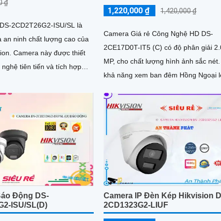
0 ₫
1,220,000 ₫
1,420,000 ₫
 DS-2CD2T26G2-ISU/SL là
Camera Giá rẻ Công Nghệ HD DS-
 an ninh chất lượng cao của
2CE17D0T-IT5 (C) có độ phân giải 2.
 được thiết
MP, cho chất lượng hình ảnh sắc nét. Vớ
 nghệ tiên tiến và tích hợp
khả năng xem ban đêm Hồng Ngoại l
năng thông minh,...
đến 80m, hỗ trợ chuẩn AHD, CVI, TVI
BCS HD Analog
áo Động DS-
Camera IP Đèn Kép Hikvision 
2-ISU/SL(D)
2CD1323G2-LIUF