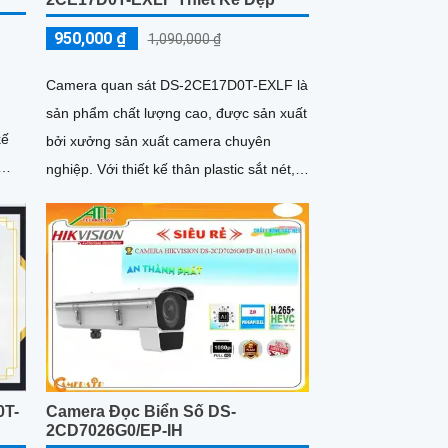
950,000 ₫
1,090,000 ₫
Camera quan sát DS-2CE17D0T-EXLF là
sản phẩm chất lượng cao, được sản xuất
bởi xưởng sản xuất camera chuyên
nghiệp. Với thiết kế thân plastic sắt nét,
camera mang đến chất lượng hình ảnh
Full HD 1080P sắc nét và chính xác
0T-
Camera Đọc Biển Số DS-
2CD7026G0/EP-IH