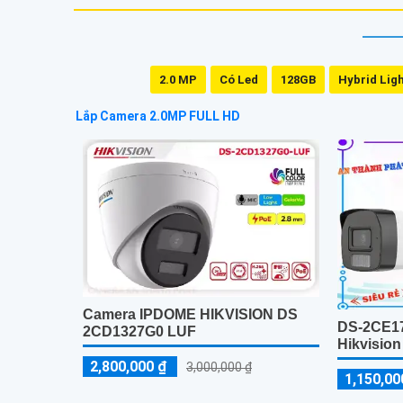
2.0 MP
Có Led
128GB
Hybrid Lig
Lắp Camera 2.0MP FULL HD
Camera IPDOME HIKVISION DS
DS-2CE1
2CD1327G0 LUF
Hikvisio
2,800,000 ₫
3,000,000 ₫
1,150,00