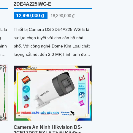
2DE4A225IWG-E
12,890,000 ₫
18,390,000 ₫
Thiết bị Camera DS-2DE4A225IWG-E là
L là
sự lựa chọn tuyệt vời cho căn hộ nhà
g
phố. Với công nghệ Dome Kim Loại chất
hình
lượng sắt nét đến 2.0 MP, hình ảnh được
inh
tái tạo một cách tuyệt vời
Camera An Ninh Hikvision DS-
2CE17D0T-EXLF Thiết Kế Đẹp