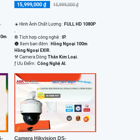
15,999,000 ₫
15,999,000 ₫
.
☀️ Hình Ành Chất Lượng :
FULL HD 1080P
.
30m
®️ Tích hợp công nghệ :
IP.
🌚 Xem ban đêm :
Hồng Ngoại 100m
Hồng Ngoại EXIR.
⚒ Camera Dòng
Thân Kim Loại.
️ƒ Ưu Điểm :
Công Nghệ AI.
Camera Hikvision DS-
S-