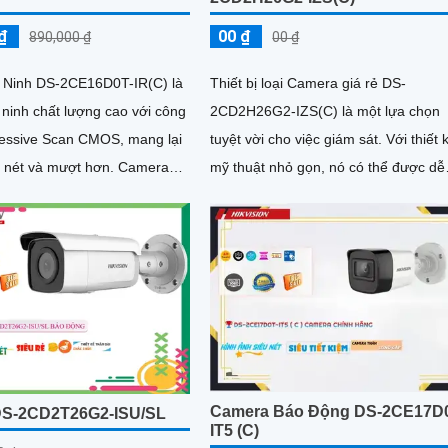
₫
00 ₫
890,000 ₫
00 ₫
 Ninh DS-2CE16D0T-IR(C) là
Thiết bị loại Camera giá rẻ DS-
ninh chất lượng cao với công
2CD2H26G2-IZS(C) là một lựa chọn
essive Scan CMOS, mang lại
tuyệt vời cho việc giám sát. Với thiết kế
ét và mượt hơn. Camera
mỹ thuật nhỏ gọn, nó có thể được dễ
 khả năng xem ban...
dàng lắp đặt ở nhiều vị trí khác nhau
Camera Báo Động DS-2CE17D
DS-2CD2T26G2-ISU/SL
IT5 (C)