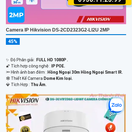
Camera IP Hikvision DS-2CD2323G2-LI2U 2MP
45%
✨ Độ Phân giải :
FULL HD 1080P .
🌠 Tích hợp công nghệ :
IP POE.
🔦 Hình ảnh ban đêm :
Hồng Ngoại 30m Hồng Ngoại Smart IR.
🕸️ Thiết Kế Camera
Dome Kim loại.
️💎 Tích Hợp :
Thu Âm.