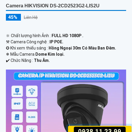
Camera HIKVISION DS-2CD2523G2-LIS2U
45%
Liên Hệ
🔆 Chất lượng hình Ảnh :
FULL HD 1080P .
⚒ Camera Công nghệ :
IP POE.
✪ Khi xem thiếu sáng :
Hồng Ngoại 30m Có Màu Ban Ðêm.
❄ Mẫu Camera
Dome Kim loại.
️✔️ Chức Năng :
Thu Âm.
0938.11.23.99