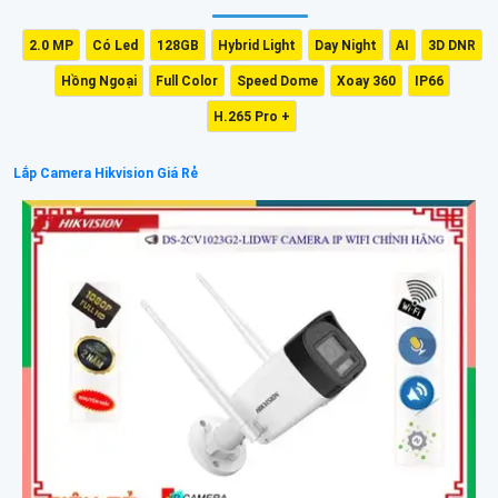
2.0 MP
Có Led
128GB
Hybrid Light
Day Night
AI
3D DNR
Hồng Ngoại
Full Color
Speed Dome
Xoay 360
IP66
H.265 Pro +
Lắp Camera Hikvision Giá Rẻ