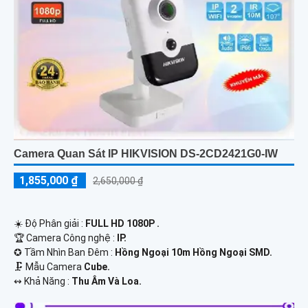
Camera Quan Sát IP HIKVISION DS-2CD2421G0-IW
1,855,000 ₫
2,650,000 ₫
☀️ Độ Phân giải :
FULL HD 1080P .
🏆 Camera Công nghệ :
IP.
✪ Tầm Nhìn Ban Đêm :
Hồng Ngoại 10m Hồng Ngoại SMD.
🗜️ Mẫu Camera
Cube.
️↭ Khả Năng :
Thu Âm Và Loa.