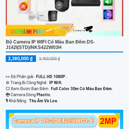
Bộ Camera IP WIFI Có Màu Ban Đêm DS-
J142I(STD)/NKS422W03H
2,380,000 ₫
3,400,000 ₫
️👀 Độ Phân giải :
FULL HD 1080P .
⚙ Trang Bị Công Nghệ :
IP Wifi.
💥 Xem Được Ban Đêm :
Full Color 30m Có Màu Ban Ðêm.
🐉️ Camera Dòng
Plastic.
️🎙 Khả Năng :
Thu Âm Và Loa.