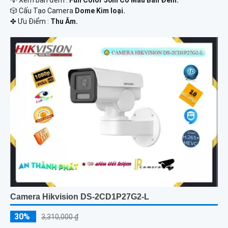
💡 Xem ban đêm :
Full Color 50m Có Màu Ban Ðêm.
🎲 Cấu Tạo Camera
Dome Kim loại.
️✤ Ưu Điểm :
Thu Âm.
Camera Hikvision DS-2CD1P27G2-L
30%
3,310,000 ₫