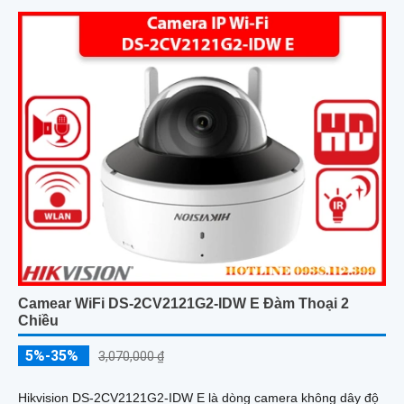
Camear WiFi DS-2CV2121G2-IDW E Đàm Thoại 2
Chiều
5%-35%
3,070,000 ₫
Hikvision DS-2CV2121G2-IDW E là dòng camera không dây độ