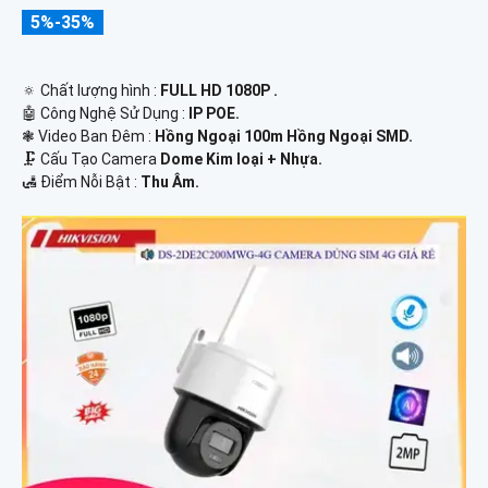
5%-35%
🔅 Chất lượng hình :
FULL HD 1080P .
🤖️ Công Nghệ Sử Dụng :
IP POE.
❃ Video Ban Đêm :
Hồng Ngoại 100m Hồng Ngoại SMD.
🗜️ Cấu Tạo Camera
Dome Kim loại + Nhựa.
️🛃 Điểm Nỗi Bật :
Thu Âm.