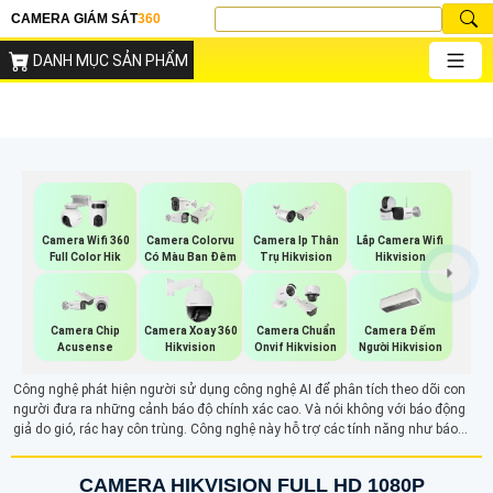
CAMERA GIÁM SÁT
360
DANH MỤC SẢN PHẨM
Lắp Camera Wifi
Camera Wifi 360
Camera Colorvu
Camera Ip Thân
Hikvision
Full Color Hik
Có Màu Ban Đêm
Trụ Hikvision
Camera Đếm
Camera Chip
Camera Xoay 360
Camera Chuẩn
Người Hikvision
Acusense
Hikvision
Onvif Hikvision
Công nghệ phát hiện người sử dụng công nghệ AI để phân tích theo dõi con
người đưa ra những cảnh báo độ chính xác cao. Và nói không với báo động
giả do gió, rác hay côn trùng. Công nghệ này hỗ trợ các tính năng như báo
động, ghi hình trực tiếp và nâng cao hiệu quả giám sát, bảo mật, đặc biệt trong
các khu vực như tòa nhà, công viên hoặc khu công nghiệp.
CAMERA HIKVISION FULL HD 1080P