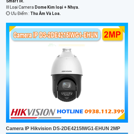
Smart IR.
⛓ Loại Camera
Dome Kim loại + Nhựa.
️💮 Ưu Điểm :
Thu Âm Và Loa.
Camera IP Hikvision DS-2DE4215IWG1-EHUN 2MP