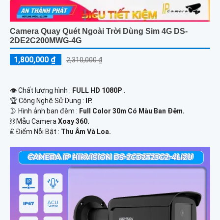
Camera Quay Quét Ngoài Trời Dùng Sim 4G DS-
2DE2C200MWG-4G
1,800,000 ₫
2,310,000 ₫
👁 Chất lượng hình :
FULL HD 1080P .
🏆 Công Nghệ Sử Dụng :
IP.
🌛 Hình ảnh ban đêm :
Full Color 30m Có Màu Ban Ðêm.
⛓ Mẫu Camera
Xoay 360.
️₤ Điểm Nỗi Bật :
Thu Âm Và Loa.