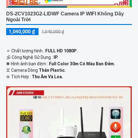
DS-2CV1023G2-LIDWF Camera IP WIFI Không Dây
Ngoài Trời
1,040,000 ₫
1,040,000 ₫
🔅 Chất lượng hình :
FULL HD 1080P .
🕉️ Công Nghệ Sử Dụng :
IP.
❃ Hình ảnh ban đêm :
Full Color 30m Có Màu Ban Ðêm.
♊ Camera Dòng
Thân Plastic.
️☣️ Tích Hợp :
Thu Âm Và Loa.