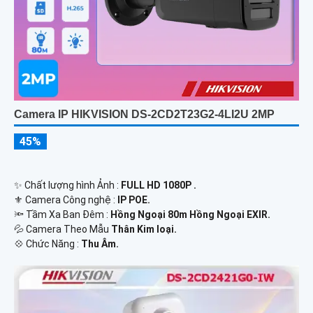
Camera IP HIKVISION DS-2CD2T23G2-4LI2U 2MP
45%
✨ Chất lượng hình Ảnh :
FULL HD 1080P .
⚜️ Camera Công nghệ :
IP POE.
🔦 Tầm Xa Ban Đêm :
Hồng Ngoại 80m Hồng Ngoại EXIR.
💦 Camera Theo Mẫu
Thân Kim loại.
️💠 Chức Năng :
Thu Âm.