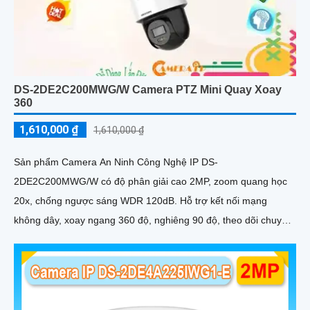
DS-2DE2C200MWG/W Camera PTZ Mini Quay Xoay
360
1,610,000 ₫
1,610,000 ₫
Sản phẩm Camera An Ninh Công Nghệ IP DS-
2DE2C200MWG/W có độ phân giải cao 2MP, zoom quang học
20x, chống ngược sáng WDR 120dB. Hỗ trợ kết nối mạng
không dây, xoay ngang 360 độ, nghiêng 90 độ, theo dõi chuyển
động thông minh