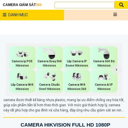
CAMERA GIÁM SÁT
360
DANH MỤC
Camera Ip POE
Camera Xoay 360
Lắp Camera IP
Camera 360 Độ
Hikvision
Hikvision
Dome Hikvision
Hikvision
Lắp Camera Wifi
Camera Wifi
Camera Chuẩn
Camera AI IP
Hikvision
Hikvision 360
Onvif Hikvision
Hikvision
camera được thiết kế bằng nhựa plastic, mang lại ưu điểm chống oxy hóa tốt,
giúp sản phẩm bền bỉ hơn theo thời gian. Với mức giá thành hợp lý, camera
này rất phù hợp cho gia đình và cửa hàng, đáp ứng nhu cầu giám sát an ninh
hiệu quả. Thiết kế nhẹ và dễ dàng lắp đặt, sản phẩm này không chỉ đảm bảo
tính thẩm mỹ mà còn giúp người dùng tiết kiệm chi phí mà vẫn có hệ thống
CAMERA HIKVISION FULL HD 1080P
bảo vệ đáng tin cậy.