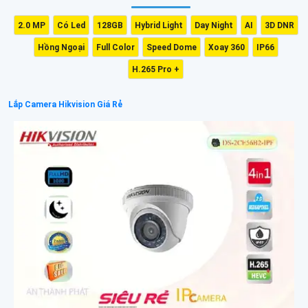
2.0 MP
Có Led
128GB
Hybrid Light
Day Night
AI
3D DNR
Hồng Ngoại
Full Color
Speed Dome
Xoay 360
IP66
H.265 Pro +
Lắp Camera Hikvision Giá Rẻ