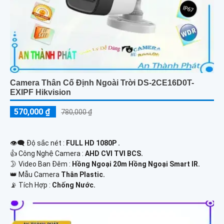
Camera Thân Cố Định Ngoài Trời DS-2CE16D0T-
EXIPF Hikvision
570,000 ₫
780,000 ₫
👁️‍🗨 Độ sắc nét :
FULL HD 1080P .
👍 Công Nghệ Camera :
AHD CVI TVI BCS.
🌛 Video Ban Đêm :
Hồng Ngoại 20m Hồng Ngoại Smart IR.
👑 Mẫu Camera
Thân Plastic.
️📡 Tích Hợp :
Chống Nước.