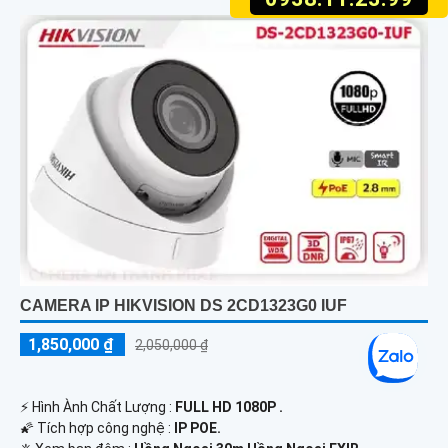
CAMERA IP HIKVISION DS 2CD1323G0 IUF
1,850,000 ₫
2,050,000 ₫
️⚡ Hình Ành Chất Lượng :
FULL HD 1080P .
🌠 Tích hợp công nghệ :
IP POE.