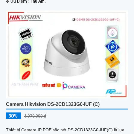
️✤ Ưu Điểm :
Thu Âm.
Camera Hikvision DS-2CD1323G0-IUF (C)
30%
1,970,000 ₫
Thiết bị Camera IP POE sắc nét DS-2CD1323G0-IUF(C) là lựa