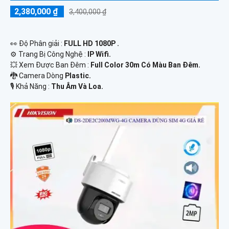
2,380,000 ₫
3,400,000 ₫
️👀 Độ Phân giải :
FULL HD 1080P .
⚙ Trang Bị Công Nghệ :
IP Wifi.
💥 Xem Được Ban Đêm :
Full Color 30m Có Màu Ban Ðêm.
🐉️ Camera Dòng
Plastic.
️🎙 Khả Năng :
Thu Âm Và Loa.