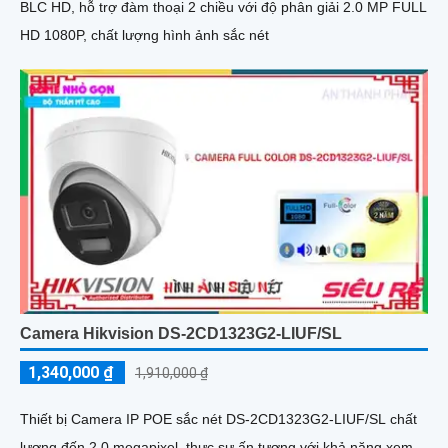
BLC HD, hỗ trợ đàm thoại 2 chiều với độ phân giải 2.0 MP FULL
HD 1080P, chất lượng hình ảnh sắc nét
Camera Hikvision DS-2CD1323G2-LIUF/SL
1,340,000 ₫
1,910,000 ₫
Thiết bị Camera IP POE sắc nét DS-2CD1323G2-LIUF/SL chất
lượng đến 2.0 megapixel, thực sự ấn tượng với khả năng xem