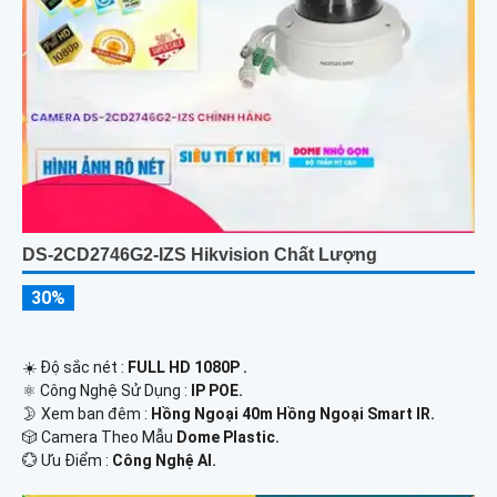
DS-2CD2746G2-IZS Hikvision Chất Lượng
30%
☀️ Độ sắc nét :
FULL HD 1080P .
⚛️ Công Nghệ Sử Dụng :
IP POE.
🌛 Xem ban đêm :
Hồng Ngoại 40m Hồng Ngoại Smart IR.
🎲 Camera Theo Mẫu
Dome Plastic.
️💮 Ưu Điểm :
Công Nghệ AI.