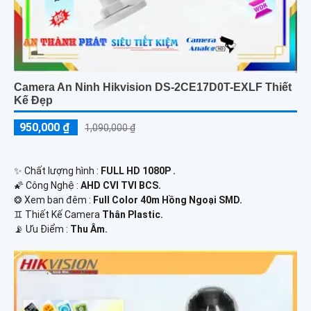
Camera An Ninh Hikvision DS-2CE17D0T-EXLF Thiết
Kế Đẹp
950,000 ₫
1,090,000 ₫
✨ Chất lượng hình :
FULL HD 1080P .
🌠 Công Nghệ :
AHD CVI TVI BCS.
❂ Xem ban đêm :
Full Color 40m Hồng Ngoại SMD.
♊ Thiết Kế Camera
Thân Plastic.
️📡 Ưu Điểm :
Thu Âm.