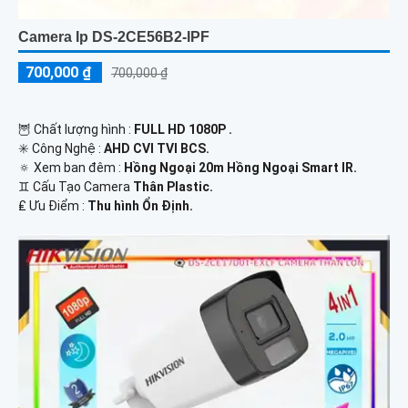
Camera Ip DS-2CE56B2-IPF
700,000 ₫
700,000 ₫
🦉 Chất lượng hình :
FULL HD 1080P .
✳️ Công Nghệ :
AHD CVI TVI BCS.
🔅 Xem ban đêm :
Hồng Ngoại 20m Hồng Ngoại Smart IR.
♊ Cấu Tạo Camera
Thân Plastic.
️₤ Ưu Điểm :
Thu hình Ổn Định.