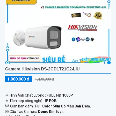
Camera Hikvision DS-2CD1T21G2-LIU
1,000,000 ₫
1,430,000 ₫
🔆 Hình Ành Chất Lượng :
FULL HD 1080P .
⚜️ Tích hợp công nghệ :
IP POE.
💡 Xem ban đêm :
Full Color 50m Có Màu Ban Ðêm.
🎲 Cấu Tạo Camera
Dome Kim loại.