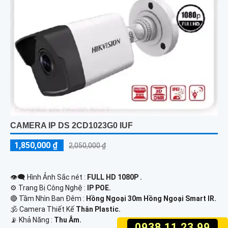
CAMERA IP DS 2CD1023G0 IUF
1,850,000 ₫
2,050,000 ₫
👁️‍🗨 Hình Ảnh Sắc nét :
FULL HD 1080P .
⚙ Trang Bị Công Nghệ :
IP POE.
🔴 Tầm Nhìn Ban Đêm :
Hồng Ngoại 30m Hồng Ngoại Smart IR.
🕉️ Camera Thiết Kế
Thân Plastic.
️📡 Khả Năng :
Thu Âm.
0938.11.23.99