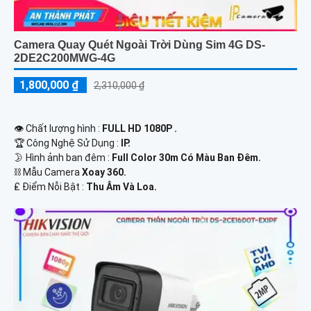
Camera Quay Quét Ngoài Trời Dùng Sim 4G DS-
2DE2C200MWG-4G
1,800,000 ₫
2,310,000 ₫
👁 Chất lượng hình :
FULL HD 1080P .
🏆 Công Nghệ Sử Dụng :
IP.
🌛 Hình ảnh ban đêm :
Full Color 30m Có Màu Ban Ðêm.
⛓ Mẫu Camera
Xoay 360.
️₤ Điểm Nỗi Bật :
Thu Âm Và Loa.