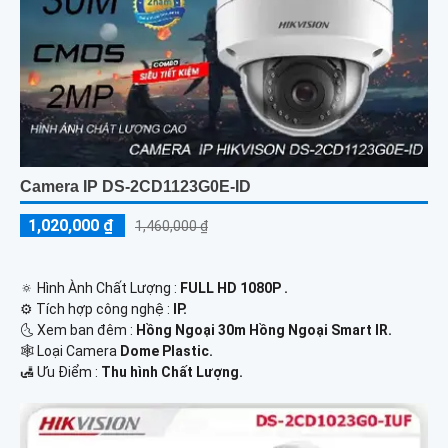
Camera IP DS-2CD1123G0E-ID
1,020,000 ₫
1,460,000 ₫
🔅 Hình Ành Chất Lượng :
FULL HD 1080P .
⚙ Tích hợp công nghệ :
IP.
🌜 Xem ban đêm :
Hồng Ngoại 30m Hồng Ngoại Smart IR.
🕸️ Loại Camera
Dome Plastic.
️🛃 Ưu Điểm :
Thu hình Chất Lượng.