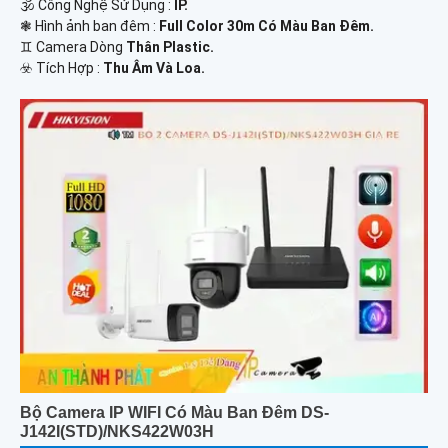
🕉️ Công Nghệ Sử Dụng :
IP.
❃ Hình ảnh ban đêm :
Full Color 30m Có Màu Ban Ðêm.
♊ Camera Dòng
Thân Plastic.
️☣️ Tích Hợp :
Thu Âm Và Loa.
Bộ Camera IP WIFI Có Màu Ban Đêm DS-
J142I(STD)/NKS422W03H