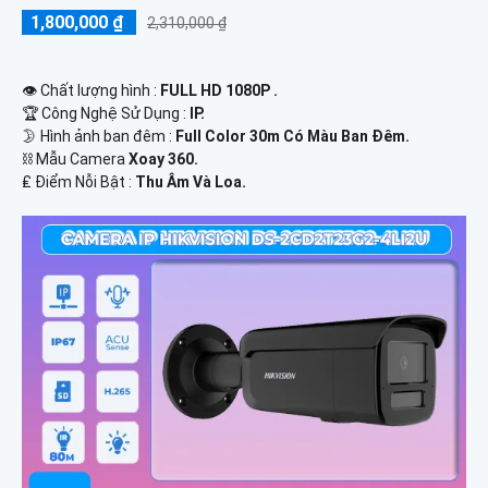
1,800,000 ₫
2,310,000 ₫
👁 Chất lượng hình :
FULL HD 1080P .
🏆 Công Nghệ Sử Dụng :
IP.
🌛 Hình ảnh ban đêm :
Full Color 30m Có Màu Ban Ðêm.
⛓ Mẫu Camera
Xoay 360.
️₤ Điểm Nỗi Bật :
Thu Âm Và Loa.