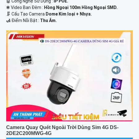
🤖️ Công Nghệ Sử Dụng :
IP POE.
❃ Video Ban Đêm :
Hồng Ngoại 100m Hồng Ngoại SMD.
🗜️ Cấu Tạo Camera
Dome Kim loại + Nhựa.
️🛃 Điểm Nỗi Bật :
Thu Âm.
Camera Quay Quét Ngoài Trời Dùng Sim 4G DS-
2DE2C200MWG-4G