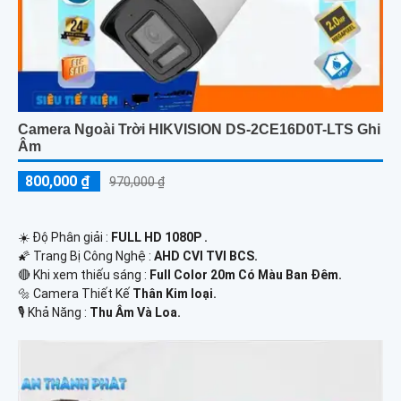
Camera Ngoài Trời HIKVISION DS-2CE16D0T-LTS Ghi
Âm
800,000 ₫
970,000 ₫
☀️ Độ Phân giải :
FULL HD 1080P .
🌠 Trang Bị Công Nghệ :
AHD CVI TVI BCS.
🔴 Khi xem thiếu sáng :
Full Color 20m Có Màu Ban Ðêm.
🔩 Camera Thiết Kế
Thân Kim loại.
️🎙 Khả Năng :
Thu Âm Và Loa.