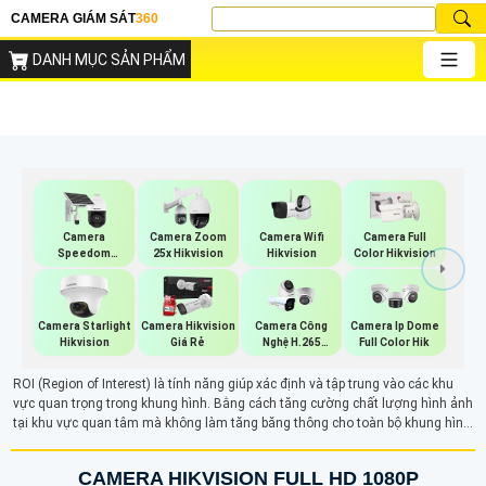
CAMERA GIÁM SÁT
360
DANH MỤC SẢN PHẨM
Camera Wifi
Camera
Camera Zoom
Camera Full
Hikvision
Speedom
25x Hikvision
Color Hikvision
Hikvision
Camera Starlight
Camera Hikvision
Camera Công
Camera Ip Dome
Hikvision
Giá Rẻ
Nghệ H.265
Full Color Hik
Hikvision
ROI (Region of Interest) là tính năng giúp xác định và tập trung vào các khu
vực quan trọng trong khung hình. Bằng cách tăng cường chất lượng hình ảnh
tại khu vực quan tâm mà không làm tăng băng thông cho toàn bộ khung hình.
Bằng cách tối ưu hóa việc lưu trữ dữ liệu và giảm thiểu băng thông, ROI đảm
bảo chất lượng cao cho các khu vực cần quan sát kỹ lưỡng, trong khi giảm độ
CAMERA HIKVISION FULL HD 1080P
phân giải cho các phần không quan trọng.