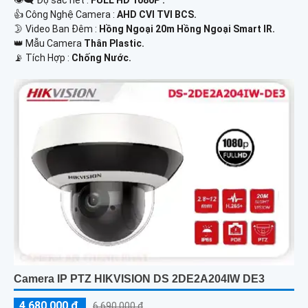
👍 Công Nghệ Camera :
AHD CVI TVI BCS.
🌛 Video Ban Đêm :
Hồng Ngoại 20m Hồng Ngoại Smart IR.
👑 Mẫu Camera
Thân Plastic.
️📡 Tích Hợp :
Chống Nước.
Camera IP PTZ HIKVISION DS 2DE2A204IW DE3
4,680,000 ₫
6,690,000 ₫