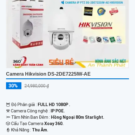
Camera Hikvision DS-2DE7225IW-AE
30%
24,980,000 ₫
🦉 Độ Phân giải :
FULL HD 1080P .
⚒ Camera Công nghệ :
IP POE.
🔦 Tầm Nhìn Ban Đêm :
Hồng Ngoại 80m Starlight.
🎲 Cấu Tạo Camera
Xoay 360.
️👮 Khả Năng :
Thu Âm.