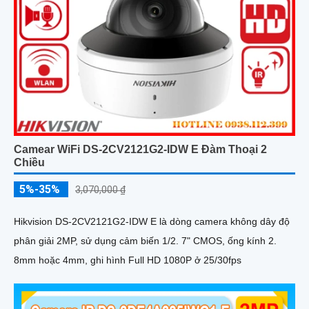
Camear WiFi DS-2CV2121G2-IDW E Đàm Thoại 2
Chiều
5%-35%
3,070,000 ₫
Hikvision DS-2CV2121G2-IDW E là dòng camera không dây độ
phân giải 2MP, sử dụng cảm biến 1/2. 7" CMOS, ống kính 2.
8mm hoặc 4mm, ghi hình Full HD 1080P ở 25/30fps