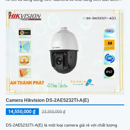
Camera Hikvision DS-2AE5232TI-A(E)
14,550,000 ₫
23,350,000 ₫
DS-2AE5232TI-A(E) là một loại camera giá rẻ với chất lượng