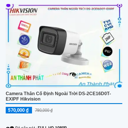
Camera Thân Cố Định Ngoài Trời DS-2CE16D0T-
EXIPF Hikvision
570,000 ₫
780,000 ₫
👁️‍🗨 Độ sắc nét :
FULL HD 1080P .