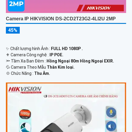
Camera IP HIKVISION DS-2CD2T23G2-4LI2U 2MP
45%
✨ Chất lượng hình Ảnh :
FULL HD 1080P .
⚜️ Camera Công nghệ :
IP POE.
🔦 Tầm Xa Ban Đêm :
Hồng Ngoại 80m Hồng Ngoại EXIR.
💦 Camera Theo Mẫu
Thân Kim loại.
️💠 Chức Năng :
Thu Âm.