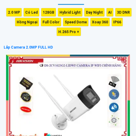
2.0 MP
Có Led
128GB
Hybrid Light
Day Night
AI
3D DNR
Hồng Ngoại
Full Color
Speed Dome
Xoay 360
IP66
H.265 Pro +
Lắp Camera 2.0MP FULL HD