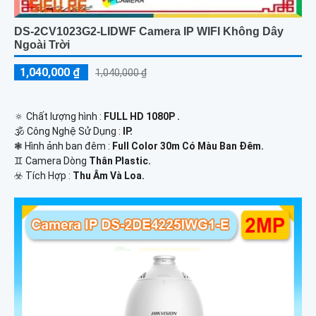
DS-2CV1023G2-LIDWF Camera IP WIFI Không Dây
Ngoài Trời
1,040,000 ₫
1,040,000 ₫
🔅 Chất lượng hình :
FULL HD 1080P .
🕉️ Công Nghệ Sử Dụng :
IP.
❃ Hình ảnh ban đêm :
Full Color 30m Có Màu Ban Ðêm.
♊ Camera Dòng
Thân Plastic.
️☣️ Tích Hợp :
Thu Âm Và Loa.