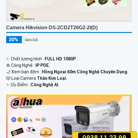
Camera Hikvision DS-2CD2T26G2-2I(D)
30%
liên hệ
✨ Chất lượng hình :
FULL HD 1080P .
⚙ Công Nghệ :
IP POE.
🌙 Xem ban đêm :
Hồng Ngoại 60m Công Nghệ Chuyên Dụng.
🎲 Loại Camera
Thân Kim Loại.
️✨ Ưu Điểm :
Công Nghệ AI.
0938.11.23.99