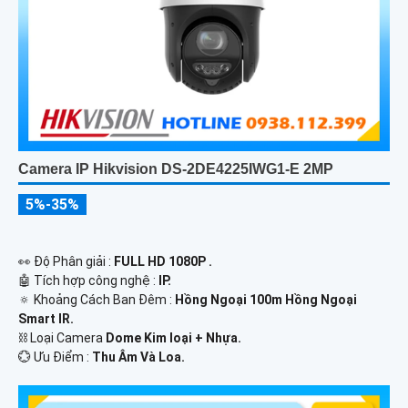
Camera IP Hikvision DS-2DE4225IWG1-E 2MP
5%-35%
️👀 Độ Phân giải :
FULL HD 1080P .
🤖️ Tích hợp công nghệ :
IP.
🔅 Khoảng Cách Ban Đêm :
Hồng Ngoại 100m Hồng Ngoại
Smart IR.
⛓ Loại Camera
Dome Kim loại + Nhựa.
️💮 Ưu Điểm :
Thu Âm Và Loa.