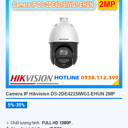
Camera IP Hikvision DS-2DE4215IWG1-EHUN 2MP
5%-35%
🔅 Chất lượng hình :
FULL HD 1080P .