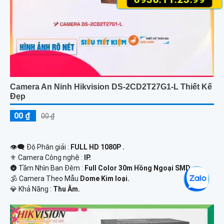
Camera An Ninh Hikvision DS-2CD2T27G1-L Thiết Kế
Đẹp
00 ₫
00 ₫
👁️‍🗨 Độ Phân giải :
FULL HD 1080P .
⚜️ Camera Công nghệ :
IP.
🌚 Tầm Nhìn Ban Đêm :
Full Color 30m Hồng Ngoại SMD.
🕉️ Camera Theo Mẫu
Dome Kim loại.
️💎 Khả Năng :
Thu Âm.