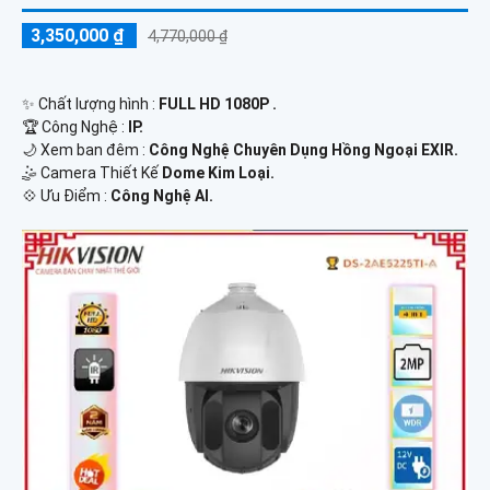
3,350,000 ₫
4,770,000 ₫
✨ Chất lượng hình :
FULL HD 1080P .
🏆 Công Nghệ :
IP.
🌙 Xem ban đêm :
Công Nghệ Chuyên Dụng Hồng Ngoại EXIR.
🤹 Camera Thiết Kế
Dome Kim Loại.
️💠 Ưu Điểm :
Công Nghệ AI.