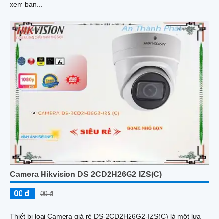
xem ban...
Camera Hikvision DS-2CD2H26G2-IZS(C)
00 ₫
00 ₫
Thiết bị loại Camera giá rẻ DS-2CD2H26G2-IZS(C) là một lựa