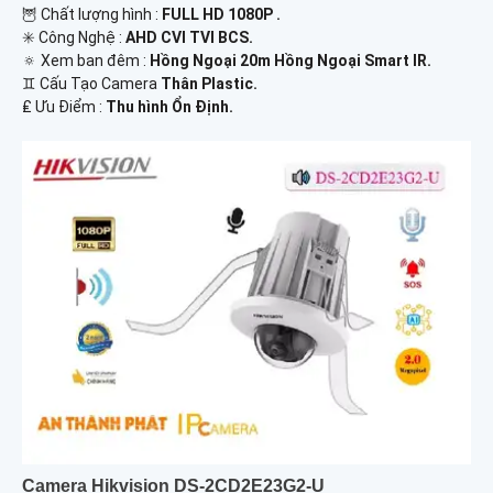
🦉 Chất lượng hình :
FULL HD 1080P .
✳️ Công Nghệ :
AHD CVI TVI BCS.
🔅 Xem ban đêm :
Hồng Ngoại 20m Hồng Ngoại Smart IR.
♊ Cấu Tạo Camera
Thân Plastic.
️₤ Ưu Điểm :
Thu hình Ổn Định.
Camera Hikvision DS-2CD2E23G2-U