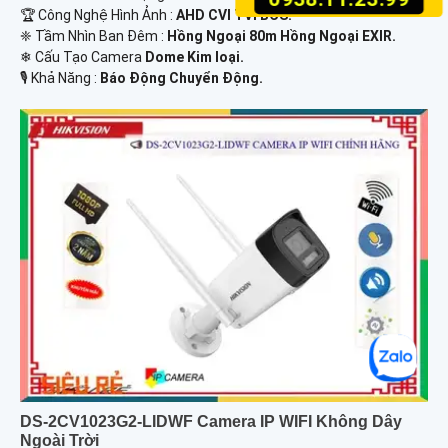
🏆 Công Nghệ Hình Ảnh :
AHD CVI TVI BCS.
❈ Tầm Nhìn Ban Đêm :
Hồng Ngoại 80m Hồng Ngoại EXIR.
❄ Cấu Tạo Camera
Dome Kim loại.
️🎙 Khả Năng :
Báo Động Chuyển Động.
DS-2CV1023G2-LIDWF Camera IP WIFI Không Dây
Ngoài Trời