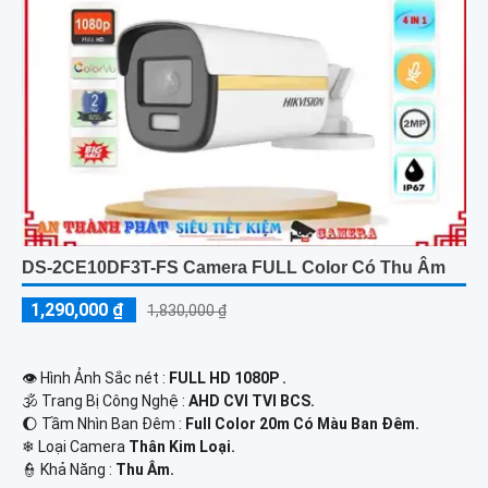
DS-2CE10DF3T-FS Camera FULL Color Có Thu Âm
1,290,000 ₫
1,830,000 ₫
👁 Hình Ảnh Sắc nét :
FULL HD 1080P .
🕉️ Trang Bị Công Nghệ :
AHD CVI TVI BCS.
🌔 Tầm Nhìn Ban Đêm :
Full Color 20m Có Màu Ban Đêm.
❄ Loại Camera
Thân Kim Loại.
️👮 Khả Năng :
Thu Âm.