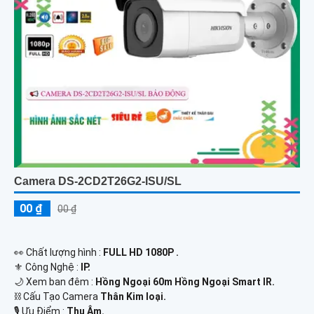
Camera DS-2CD2T26G2-ISU/SL
00 ₫
00 ₫
️👀 Chất lượng hình :
FULL HD 1080P .
⚜️ Công Nghệ :
IP.
🌙 Xem ban đêm :
Hồng Ngoại 60m Hồng Ngoại Smart IR.
⛓ Cấu Tạo Camera
Thân Kim loại.
️🎙 Ưu Điểm :
Thu Âm.