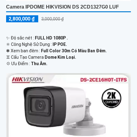
Camera IPDOME HIKVISION DS 2CD1327G0 LUF
2,800,000 ₫
3,000,000 ₫
✨ Độ sắc nét :
FULL HD 1080P .
⚛️ Công Nghệ Sử Dụng :
IP POE.
❃ Xem ban đêm :
Full Color 30m Có Màu Ban Đêm.
♊ Cấu Tạo Camera
Dome Kim Loại.
️💠 Ưu Điểm :
Thu Âm.