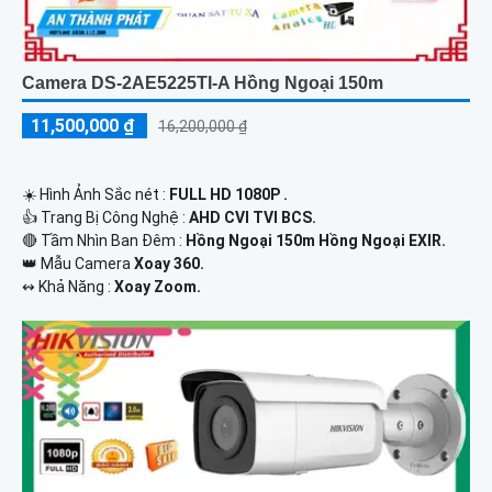
Camera DS-2AE5225TI-A Hồng Ngoại 150m
11,500,000 ₫
16,200,000 ₫
☀️ Hình Ảnh Sắc nét :
FULL HD 1080P .
👍 Trang Bị Công Nghệ :
AHD CVI TVI BCS.
🔴 Tầm Nhìn Ban Đêm :
Hồng Ngoại 150m Hồng Ngoại EXIR.
👑 Mẫu Camera
Xoay 360.
️↭ Khả Năng :
Xoay Zoom.