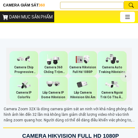
CAMERA GIÁM SÁT
360
DANH MỤC SẢN PHẨM
Camera Chip
Camera 360
Camera Hikvision
Camera Auto
Progressive
Chống Trộm
Full Hd 1080P
Traking Hikvision
Scan CMOS
Hikvision
Hikvision
Lắp Camera
Camera IP
Lắp Camera IP
Camera Ngoài
Hikvision Ghi Âm
ColorVu
Dome Hikvision
Trời Có Thu Âm
Hik
Camera Zoom 32X là dòng camera giám sát an ninh với khả năng phóng đại
hình ảnh lên đến 32 lần mà không làm giảm chất lượng video nhờ vào tính
năng zoom quang học. Người dùng có thể dễ dàng điều khiển việc phóng to,
thu nhỏ qua phần mềm trên điện thoại hoặc máy tính. Với ống kính có thể thay
đổi tiêu cự, camera cho phép quan sát các đối tượng ở xa một cách rõ ràng và
CAMERA HIKVISION FULL HD 1080P
sắc nét, giúp tăng cường hiệu quả giám sát từ xa.