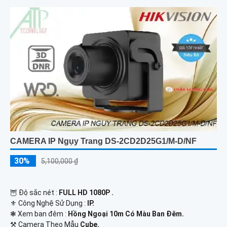
CAMERA IP Ngụy Trang DS-2CD2D25G1/M-D/NF
30%
5,100,000 ₫
🦉 Độ sắc nét :
FULL HD 1080P .
⚜️ Công Nghệ Sử Dụng :
IP.
❃ Xem ban đêm :
Hồng Ngoại 10m Có Màu Ban Đêm.
⚒ Camera Theo Mẫu
Cube.