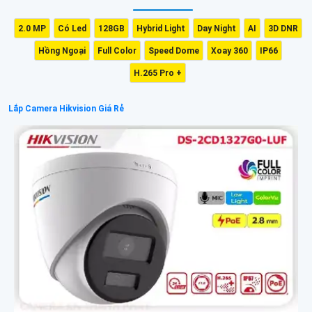
2.0 MP
Có Led
128GB
Hybrid Light
Day Night
AI
3D DNR
Hồng Ngoại
Full Color
Speed Dome
Xoay 360
IP66
H.265 Pro +
Lắp Camera Hikvision Giá Rẻ