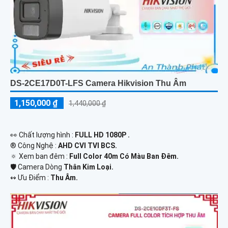
DS-2CE17D0T-LFS Camera Hikvision Thu Âm
1,150,000 ₫
1,440,000 ₫
️👀 Chất lượng hình :
FULL HD 1080P .
®️ Công Nghệ :
AHD CVI TVI BCS.
🔅 Xem ban đêm :
Full Color 40m Có Màu Ban Đêm.
🛡 Camera Dòng
Thân Kim Loại.
️↭ Ưu Điểm :
Thu Âm.