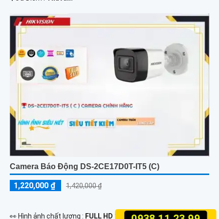
Camera Báo Động DS-2CE17D0T-IT5 (C)
1,220,000 ₫
1,420,000 ₫
️👀 Hình ảnh chất lượng :
FULL HD 1080P .
0938.11.23.99