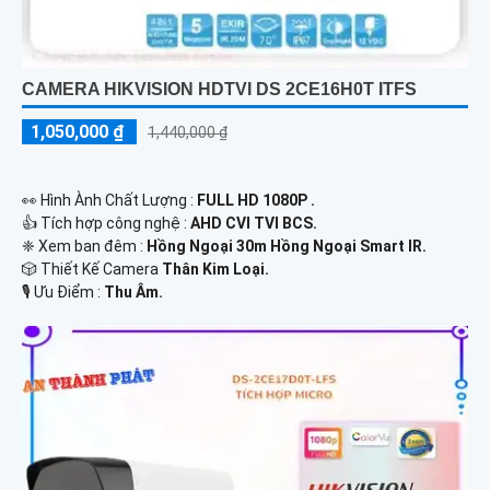
CAMERA HIKVISION HDTVI DS 2CE16H0T ITFS
1,050,000 ₫
1,440,000 ₫
️👀 Hình Ành Chất Lượng :
FULL HD 1080P .
👍 Tích hợp công nghệ :
AHD CVI TVI BCS.
❈ Xem ban đêm :
Hồng Ngoại 30m Hồng Ngoại Smart IR.
🎲 Thiết Kế Camera
Thân Kim Loại.
️🎙 Ưu Điểm :
Thu Âm.