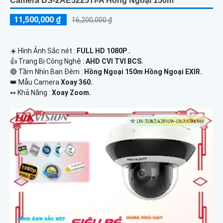
Camera DS-2AE5225TI-A Hồng Ngoại 150m
11,500,000 ₫
16,200,000 ₫
☀️ Hình Ảnh Sắc nét :
FULL HD 1080P .
👍 Trang Bị Công Nghệ :
AHD CVI TVI BCS.
🔴 Tầm Nhìn Ban Đêm :
Hồng Ngoại 150m Hồng Ngoại EXIR.
👑 Mẫu Camera
Xoay 360.
️↭ Khả Năng :
Xoay Zoom.