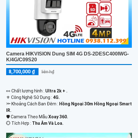
Camera HIKVISION Dung SIM 4G DS-2DESC400IWG-
K/4G/C09S20
8,700,000 ₫
liên h₫
️👀 Chất lượng hình :
Ultra 2k + .
⚜️ Công Nghệ Sử Dụng :
4G.
🔦 Khoảng Cách Ban Đêm :
Hồng Ngoại 30m Hồng Ngoại Smart
IR.
🛡 Camera Theo Mẫu
Xoay 360.
️💮 Tích Hợp :
Thu Âm Và Loa.