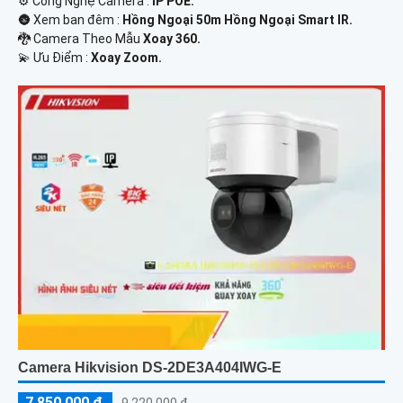
⚙ Công Nghệ Camera :
IP POE.
🌚 Xem ban đêm :
Hồng Ngoại 50m Hồng Ngoại Smart IR.
🐉️ Camera Theo Mẫu
Xoay 360.
️💫 Ưu Điểm :
Xoay Zoom.
Camera Hikvision DS-2DE3A404IWG-E
7,850,000 ₫