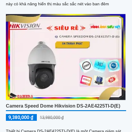
này có khả năng hiển thị màu sắc sắc nét vào ban đêm
Camera Speed Dome Hikvision DS-2AE4225TI-D(E)
9,380,000 ₫
13,980,000 ₫
Thiết bị Camera DS-2AE4225TI-D(E) là một Camera giám sát