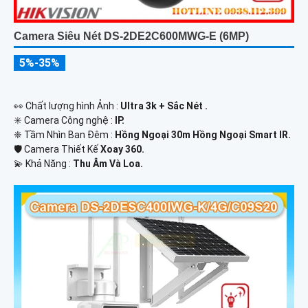
Camera Siêu Nét DS-2DE2C600MWG-E (6MP)
5%-35%
️👀 Chất lượng hình Ảnh :
Ultra 3k + Sắc Nét .
✳️ Camera Công nghệ :
IP.
❈ Tầm Nhìn Ban Đêm :
Hồng Ngoại 30m Hồng Ngoại Smart IR.
🛡 Camera Thiết Kế
Xoay 360.
️💫 Khả Năng :
Thu Âm Và Loa.