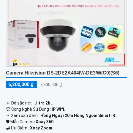
Camera Hikvision DS-2DE2A404IW-DE3/W(C0)(S6)
6,200,000 ₫
7,300,000 ₫
🔅 Độ sắc nét :
Ultra 2k .
🏆 Công Nghệ Sử Dụng :
IP Wifi.
🔅 Xem ban đêm :
Hồng Ngoại 20m Hồng Ngoại Smart IR.
🛡 Mẫu Camera
Xoay 360.
️🛃 Ưu Điểm :
Xoay Zoom.