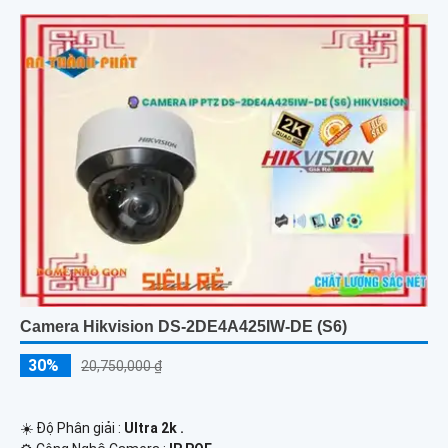
Camera Hikvision DS-2DE4A425IW-DE (S6)
30%
20,750,000 ₫
☀️ Độ Phân giải :
Ultra 2k .