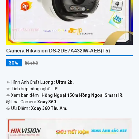
Camera Hikvision DS-2DE7A432IW-AEB(T5)
30%
liên hệ
🔅 Hình Ành Chất Lượng :
Ultra 2k .
✳️ Tích hợp công nghệ :
IP.
❈ Xem ban đêm :
Hồng Ngoại 150m Hồng Ngoại Smart IR.
🎲 Loại Camera
Xoay 360.
️☣️ Ưu Điểm :
Xoay 360 Thu Âm.