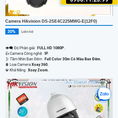
Camera Hikvision DS-2SE4C225MWG-E(12F0)
30%
Liên hệ
👁️‍🗨 Độ Phân giải :
FULL HD 1080P .
👍 Camera Công nghệ :
IP.
🌛 Tầm Nhìn Ban Đêm :
Full Color 30m Có Màu Ban Đêm.
🐜 Loại Camera
Xoay 360.
️💎 Khả Năng :
Xoay Zoom.