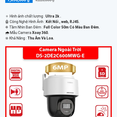
9,220,000 ₫
🔅 Hình ảnh chất lượng :
Ultra 2k .
🤖️ Công Nghệ Hình Ảnh :
Kết Nối , web, RJ45.
❈ Tầm Nhìn Ban Đêm :
Full Color 50m Có Màu Ban Ðêm.
🌧️ Mẫu Camera
Xoay 360.
️☣️ Khả Năng :
Thu Âm Và Loa.