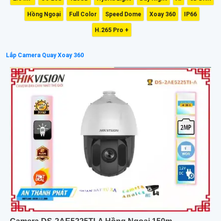
Hồng Ngoại
Full Color
Speed Dome
Xoay 360
IP66
H.265 Pro +
Lắp Camera Quay Xoay 360