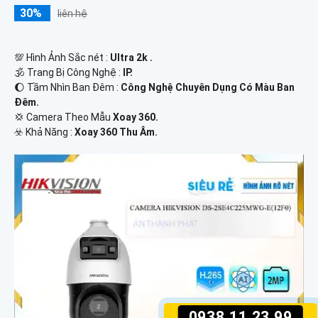
30%
liên hệ
💯 Hình Ảnh Sắc nét :
Ultra 2k .
🕉️ Trang Bị Công Nghệ :
IP.
🌔 Tầm Nhìn Ban Đêm :
Công Nghệ Chuyên Dụng Có Màu Ban
Đêm.
💢 Camera Theo Mẫu
Xoay 360.
️☣️ Khả Năng :
Xoay 360 Thu Âm.
0938.11.23.99