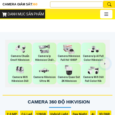
CAMERA GIÁM SÁT
360
DANH MỤC SẢN PHẨM
Camera Chuẩn
Camera Ip
Camera Hikvision
Camera Ip AI Full
Onvif Hikvision
Hikvision Chất
Full Hd 1080P
Color Hikvision
Lượng
Camera Wifi
Camera Hikvision
Camera Quan Sát
Camera Wifi 360
Hikvision 360
Ultra 4K
2K Hikvision
Full Color Hik
CAMERA 360 ĐỘ HIKVISION
2.0 MP
Có Led
128GB
Hybrid Light
Day Night
AI
3D DNR