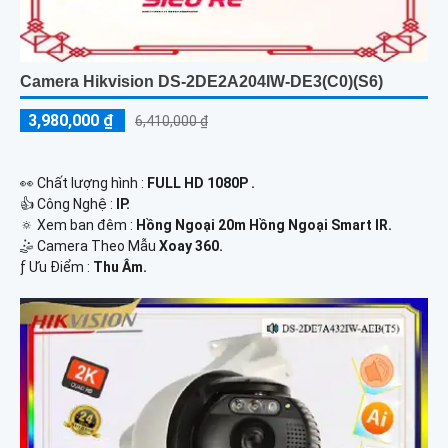
Camera Hikvision DS-2DE2A204IW-DE3(C0)(S6)
3,980,000 ₫
6,410,000 ₫
️👀 Chất lượng hình :
FULL HD 1080P .
👍 Công Nghệ :
IP.
🔅 Xem ban đêm :
Hồng Ngoại 20m Hồng Ngoại Smart IR.
🤹 Camera Theo Mẫu
Xoay 360.
️ƒ Ưu Điểm :
Thu Âm.