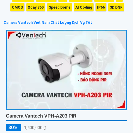
CMOS
Xoay 360
Speed Dome
AI Coding
IP66
3D DNR
Camera Vantech Việt Nam Chất Lượng Dịch Vụ Tốt
Camera Vantech VPH-A203 PIR
30%
1,400,000 ₫