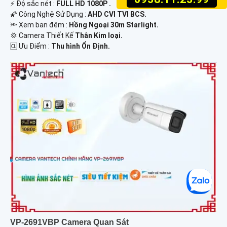
️⚡ Độ sắc nét :
FULL HD 1080P .
🌠 Công Nghệ Sử Dụng :
AHD CVI TVI BCS.
🔦 Xem ban đêm :
Hồng Ngoại 30m Starlight.
💢 Camera Thiết Kế
Thân Kim loại.
️🆑 Ưu Điểm :
Thu hình Ổn Định.
VP-2691VBP Camera Quan Sát