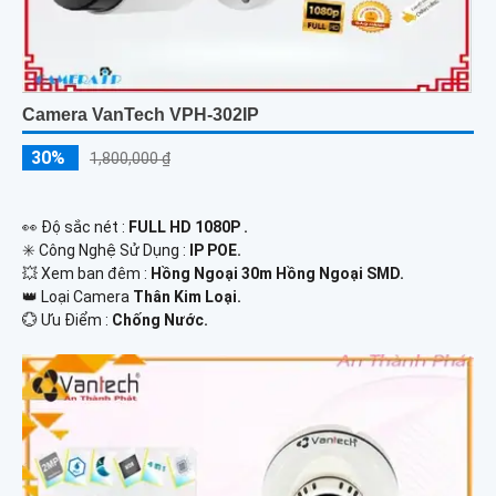
Camera VanTech VPH-302IP
30%
1,800,000 ₫
️👀 Độ sắc nét :
FULL HD 1080P .
✳️ Công Nghệ Sử Dụng :
IP POE.
💥 Xem ban đêm :
Hồng Ngoại 30m Hồng Ngoại SMD.
👑 Loại Camera
Thân Kim Loại.
️💮 Ưu Điểm :
Chống Nước.