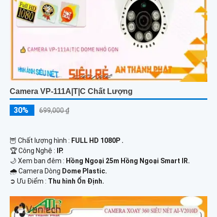
Camera VP-111A|T|C Chất Lượng
30%
699,000 ₫
🦉 Chất lượng hình :
FULL HD 1080P .
🏆 Công Nghệ :
IP.
🌙 Xem ban đêm :
Hồng Ngoại 25m Hồng Ngoại Smart IR.
🌧️ Camera Dòng
Dome Plastic.
️➲ Ưu Điểm :
Thu hình Ổn Định.