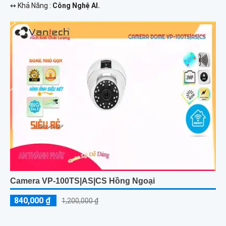
️↭ Khả Năng :
Công Nghệ AI.
Camera VP-100TS|AS|CS Hồng Ngoại
840,000 ₫
1,200,000 ₫