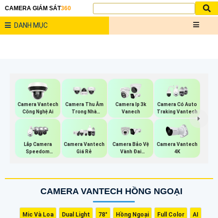
CAMERA GIÁM SÁT
360
DANH MỤC
Camera Vantech
Camera Thu Âm
Camera Ip 3k
Camera Có Auto
Công Nghệ Ai
Trong Nhà
Vanech
Traking Vantech
Vantech
Lắp Camera
Camera Vantech
Camera Bảo Vệ
Camera Vantech
Speedom
Giá Rẻ
Vành Đai
4K
Vantech
Vantech
CAMERA VANTECH HỒNG NGOẠI
Mic Và Loa
Dual Light
78°
Hồng Ngoại
Full Color
AI