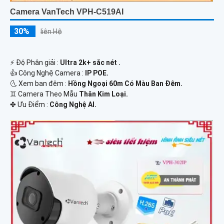
Camera VanTech VPH-C519AI
30%
liên Hệ
️⚡ Độ Phân giải :
Ultra 2k+ sắc nét .
👍 Công Nghệ Camera :
IP POE.
🌜 Xem ban đêm :
Hồng Ngoại 60m Có Màu Ban Đêm.
♊ Camera Theo Mẫu
Thân Kim Loại.
️✤ Ưu Điểm :
Công Nghệ AI.