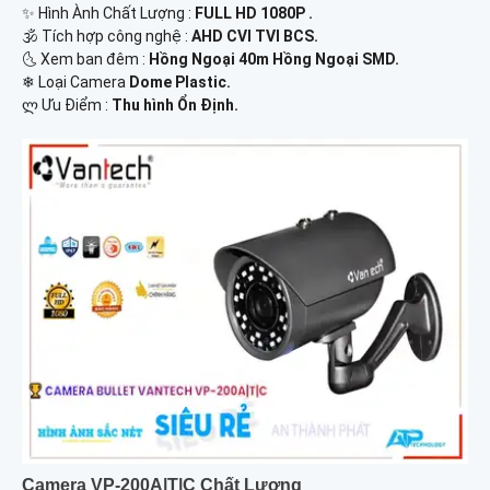
✨ Hình Ành Chất Lượng :
FULL HD 1080P .
🕉️ Tích hợp công nghệ :
AHD CVI TVI BCS.
🌜 Xem ban đêm :
Hồng Ngoại 40m Hồng Ngoại SMD.
❄ Loại Camera
Dome Plastic.
️ლ Ưu Điểm :
Thu hình Ổn Định.
Camera VP-200A|T|C Chất Lượng