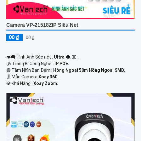
Camera VP-21518ZIP Siêu Nét
00 ₫
00 ₫
👁️‍🗨 Hình Ảnh Sắc nét :
Ultra 4k 👍🏾 .
🕉️ Trang Bị Công Nghệ :
IP POE.
🔴 Tầm Nhìn Ban Đêm :
Hồng Ngoại 50m Hồng Ngoại SMD.
🗜️ Mẫu Camera
Xoay 360.
️💎 Khả Năng :
Xoay Zoom.