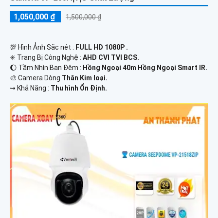
1,050,000 ₫
1,500,000 ₫
💯 Hình Ảnh Sắc nét :
FULL HD 1080P .
✳️ Trang Bị Công Nghệ :
AHD CVI TVI BCS.
🌔 Tầm Nhìn Ban Đêm :
Hồng Ngoại 40m Hồng Ngoại Smart IR.
🎨 Camera Dòng
Thân Kim loại.
️⇝ Khả Năng :
Thu hình Ổn Định.