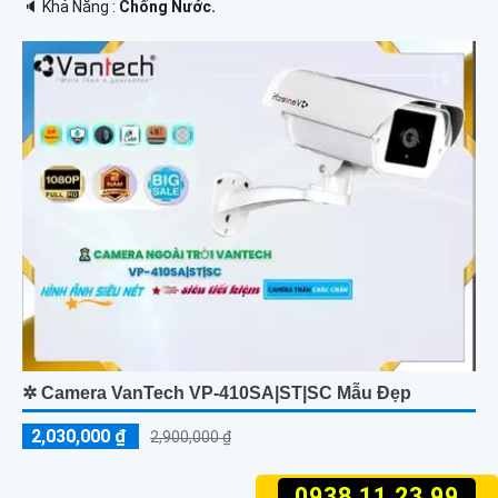
️🔈 Khả Năng :
Chống Nước.
✲ Camera VanTech VP-410SA|ST|SC Mẫu Đẹp
2,030,000 ₫
2,900,000 ₫
0938.11.23.99