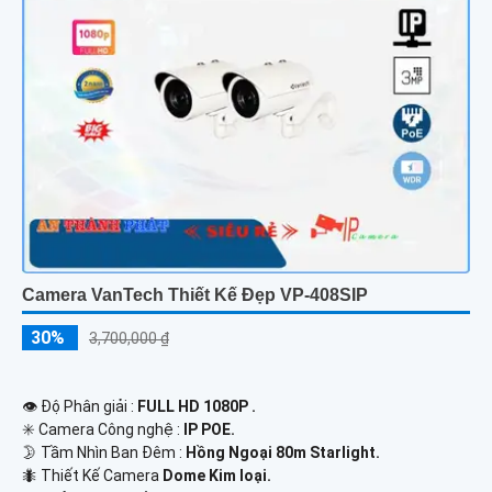
Camera VanTech Thiết Kế Đẹp VP-408SIP
30%
3,700,000 ₫
👁 Độ Phân giải :
FULL HD 1080P .
✳️ Camera Công nghệ :
IP POE.
🌛 Tầm Nhìn Ban Đêm :
Hồng Ngoại 80m Starlight.
🐜 Thiết Kế Camera
Dome Kim loại.