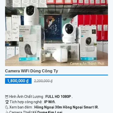
Camera WiFi Dùng Công Ty
1,800,000 ₫
2,200,000 ₫
🦉 Hình Ành Chất Lượng :
FULL HD 1080P .
🏆 Tích hợp công nghệ :
IP Wifi.
🌜 Xem ban đêm :
Hồng Ngoại 30m Hồng Ngoại Smart IR.
🤹 Camera Thiết Kế
Dome Kim Loại.