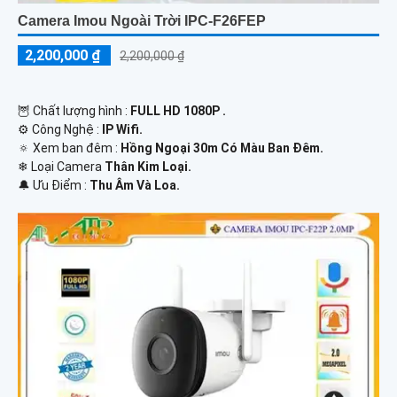
Camera Imou Ngoài Trời IPC-F26FEP
2,200,000 ₫
2,200,000 ₫
🦉 Chất lượng hình :
FULL HD 1080P .
⚙ Công Nghệ :
IP Wifi.
🔅 Xem ban đêm :
Hồng Ngoại 30m Có Màu Ban Đêm.
❄ Loại Camera
Thân Kim Loại.
️🔔 Ưu Điểm :
Thu Âm Và Loa.