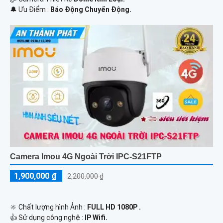
️🔔 Ưu Điểm :
Báo Động Chuyển Động.
Camera Imou 4G Ngoài Trời IPC-S21FTP
1,900,000 ₫
2,200,000 ₫
🔆 Chất lượng hình Ảnh :
FULL HD 1080P .
👍 Sử dụng công nghệ :
IP Wifi.