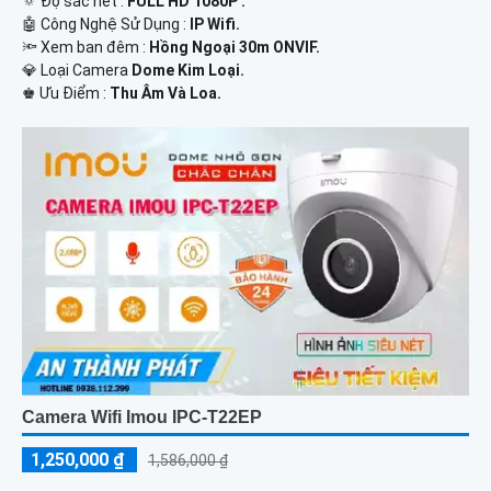
🔅 Độ sắc nét :
FULL HD 1080P .
🤖️ Công Nghệ Sử Dụng :
IP Wifi.
🔦 Xem ban đêm :
Hồng Ngoại 30m ONVIF.
💎 Loại Camera
Dome Kim Loại.
️♚ Ưu Điểm :
Thu Âm Và Loa.
Camera Wifi Imou IPC-T22EP
1,250,000 ₫
1,586,000 ₫