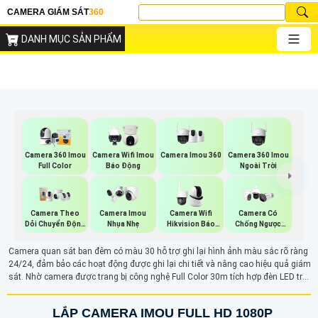
CAMERA GIÁM SÁT
360
DANH MỤC SẢN PHẨM
Camera Imou 360
Camera 360 Imou
Camera 360 Imou
Camera Wifi Imou
Ngoài Trời
Full Color
Báo Động
Camera Theo
Camera Imou
Camera Wifi
Camera Có
Dỏi Chuyển Động
Nhụa Nhẹ
Hikvision Báo
Chống Ngược
Imou
Động
Sáng Vantech
Camera quan sát ban đêm có màu 30 hỗ trợ ghi lại hình ảnh màu sắc rõ ràng
24/24, đảm bảo các hoạt động được ghi lại chi tiết và nâng cao hiệu quả giám
sát. Nhờ camera được trang bị công nghệ Full Color 30m tích hợp đèn LED trợ
sáng hỗ trợ ánh sáng cho camera để ghi lại các hoạt động rõ ràng vào ban
đêm dễ dàng
LẮP CAMERA IMOU FULL HD 1080P