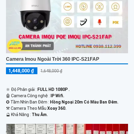
Camera Imou Ngoài Trời 360 IPC-S21FAP
1,448,000 ₫
1,648,000 ₫
🔆 Độ Phân giải :
FULL HD 1080P .
🤖️ Camera Công nghệ :
IP Wifi.
✪ Tầm Nhìn Ban Đêm :
Hồng Ngoại 20m Có Màu Ban Đêm.
⚒ Camera Theo Mẫu
Xoay 360.
️🔮 Khả Năng :
Thu Âm.