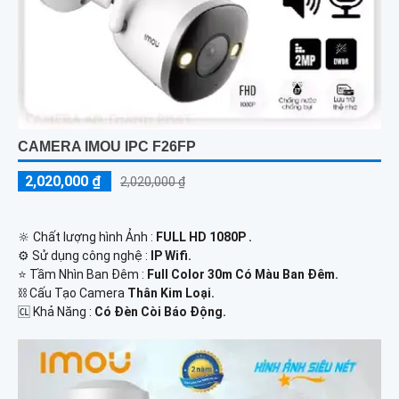
CAMERA IMOU IPC F26FP
2,020,000 ₫
2,020,000 ₫
🔆 Chất lượng hình Ảnh :
FULL HD 1080P .
⚙ Sử dụng công nghệ :
IP Wifi.
⭐ Tầm Nhìn Ban Đêm :
Full Color 30m Có Màu Ban Đêm.
⛓ Cấu Tạo Camera
Thân Kim Loại.
️🆑 Khả Năng :
Có Đèn Còi Báo Động.