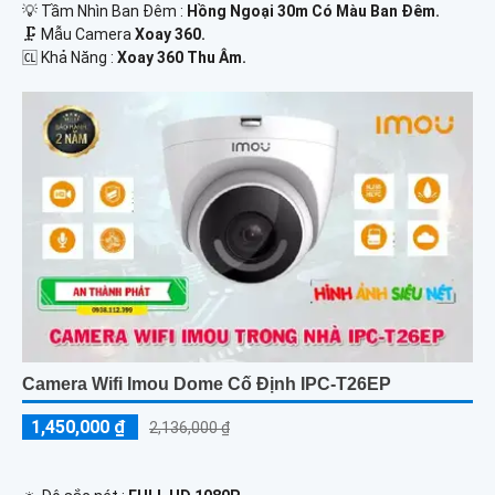
💡 Tầm Nhìn Ban Đêm :
Hồng Ngoại 30m Có Màu Ban Đêm.
🗜️ Mẫu Camera
Xoay 360.
️🆑 Khả Năng :
Xoay 360 Thu Âm.
Camera Wifi Imou Dome Cố Định IPC-T26EP
1,450,000 ₫
2,136,000 ₫