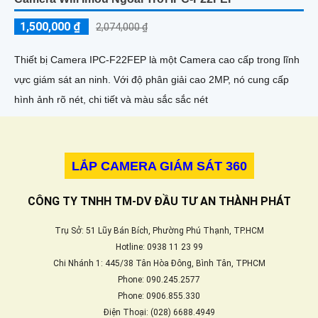
1,500,000 ₫
2,074,000 ₫
Thiết bị Camera IPC-F22FEP là một Camera cao cấp trong lĩnh
vực giám sát an ninh. Với độ phân giải cao 2MP, nó cung cấp
hình ảnh rõ nét, chi tiết và màu sắc sắc nét
LẮP CAMERA GIÁM SÁT 360
CÔNG TY TNHH TM-DV ĐẦU TƯ AN THÀNH PHÁT
Trụ Sở: 51 Lũy Bán Bích, Phường Phú Thạnh, TP.HCM
Hotline: 0938 11 23 99
Chi Nhánh 1: 445/38 Tân Hòa Đông, Bình Tân, TPHCM
Phone: 090.245.2577
Phone: 0906.855.330
Điện Thoại: (028) 6688.4949