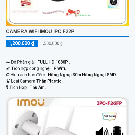
CAMERA WIFI IMOU IPC F22P
1,200,000 ₫
1,500,000 ₫
☀️ Độ Phân giải :
FULL HD 1080P .
🌠 Tích hợp công nghệ :
IP Wifi.
✪ Hình ảnh ban đêm :
Hồng Ngoại 30m Hồng Ngoại SMD.
🗜️ Loại Camera
Thân Plastic.
️🎙 Tích Hợp :
Thu Âm.