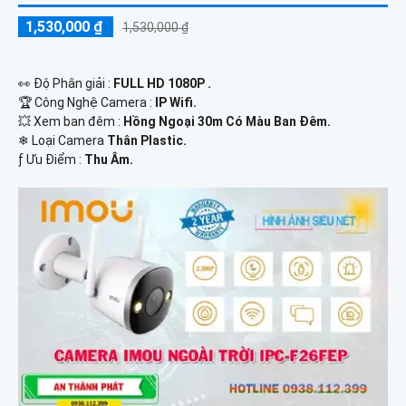
1,530,000 ₫
1,530,000 ₫
️👀 Độ Phân giải :
FULL HD 1080P .
🏆 Công Nghệ Camera :
IP Wifi.
💥 Xem ban đêm :
Hồng Ngoại 30m Có Màu Ban Đêm.
❄ Loại Camera
Thân Plastic.
️ƒ Ưu Điểm :
Thu Âm.