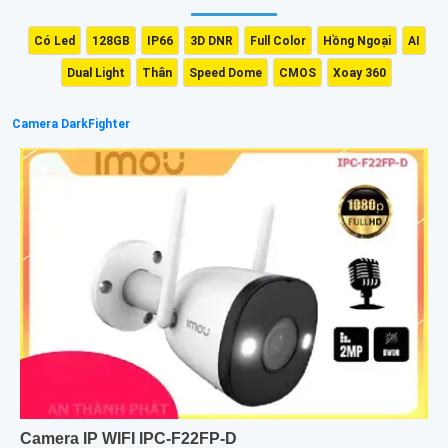
Có Led
128GB
IP66
3D DNR
Full Color
Hồng Ngoại
AI
Dual Light
Thân
Speed Dome
CMOS
Xoay 360
Camera DarkFighter
Camera IP WIFI IPC-F22FP-D