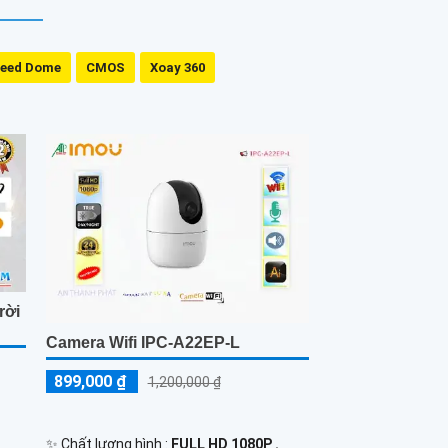
eed Dome
CMOS
Xoay 360
rời
Camera Wifi IPC-A22EP-L
899,000 ₫
1,200,000 ₫
✨ Chất lượng hình :
FULL HD 1080P .