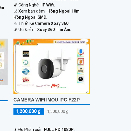
🌠 Công Nghệ :
IP Wifi.
0m
🌙 Xem ban đêm :
Hồng Ngoại 10m
Hồng Ngoại SMD.
🔩 Thiết Kế Camera
Xoay 360.
️📡 Ưu Điểm :
Xoay 360 Thu Âm.
CAMERA WIFI IMOU IPC F22P
1,200,000 ₫
1,500,000 ₫
☀️ Độ Phân giải :
FULL HD 1080P .