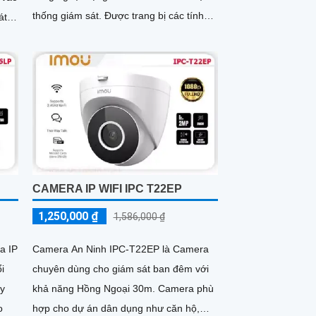
thống giám sát. Được trang bị các tính
át
năng tiên tiến, camera này...
P
CAMERA IP WIFI IPC T22EP
1,250,000 ₫
1,586,000 ₫
a IP
Camera An Ninh IPC-T22EP là Camera
i
chuyên dùng cho giám sát ban đêm với
khả năng Hồng Ngoại 30m. Camera phù
o
hợp cho dự án dân dụng như căn hộ,