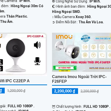
hệ Camera :
IP Wifi.
®️ Công Nghệ Sử Dụng :
IP Wifi.
 đêm :
Hồng Ngoại 30m Có
🌔 Hình ảnh ban đêm :
Hồng Ngoại 3
êm.
Hồng Ngoại SMD.
mera
Thân Plastic.
↕️ Mẫu Camera
Xoay 360.
:
Thu Âm.
️➲ Điểm Nỗi Bật :
Thu Âm Và Loa.
Camera Imou Ngoài Trời IPC-
ifi IPC C22EP A
F26FEP
₫
2,200,000 ₫
1,200,000 ₫
2,200,000 ₫
giải :
FULL HD 1080P .
🦉 Chất lượng hình :
FULL HD 1080P .