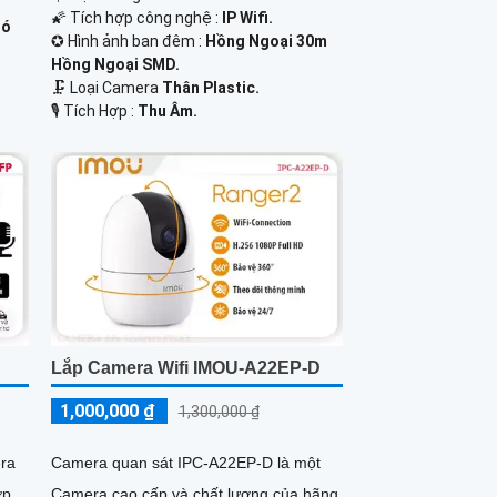
🌠 Tích hợp công nghệ :
IP Wifi.
Có
✪ Hình ảnh ban đêm :
Hồng Ngoại 30m
Hồng Ngoại SMD.
🗜️ Loại Camera
Thân Plastic.
️🎙 Tích Hợp :
Thu Âm.
Lắp Camera Wifi IMOU-A22EP-D
1,000,000 ₫
1,300,000 ₫
ra
Camera quan sát IPC-A22EP-D là một
ợp.
Camera cao cấp và chất lượng của hãng