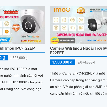
o phép giám sát toàn diện
ifi Imou IPC-T22EP
Camera Wifi Imou Ngoài Trời IP
F22FEP
0 ₫
1,586,000 ₫
1,500,000 ₫
2,074,000 ₫
n sát IPC-T22EP là một
Thiết bị Camera IPC-F22FEP là một
g nghệ hình ảnh sắt nét với
Camera cao cấp trong lĩnh vực giám 
ải FULL HD 1080P, cho phép
an ninh. Với độ phân giải cao 2MP, nó
ng cao. Với công nghệ
cung cấp hình ảnh rõ nét, chi tiết và
 Smart IR, camera có khả
sắc sắc nét
an đêm với tầm nhìn hồng