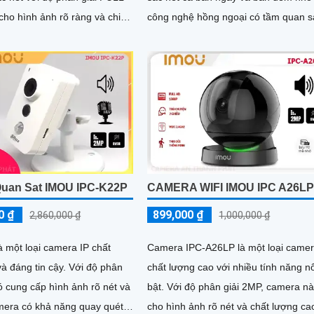
cho hình ảnh rõ ràng và chi
công nghệ hồng ngoại có tầm quan s
mera cũng được trang bị công...
lên đến 20m. Với độ phân...
uan Sat IMOU IPC-K22P
CAMERA WIFI IMOU IPC A26L
0 ₫
899,000 ₫
2,860,000 ₫
1,000,000 ₫
 một loại camera IP chất
Camera IPC-A26LP là một loại camer
g tin cậy. Với độ phân
chất lượng cao với nhiều tính năng nổ
ó cung cấp hình ảnh rõ nét và
bật. Với độ phân giải 2MP, camera này
cho hình ảnh rõ nét và chất lượng ca