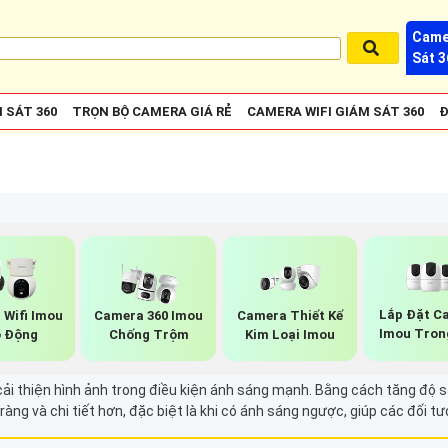
Came
Sát 3
 SÁT 360
TRỌN BỘ CAMERA GIÁ RẺ
CAMERA WIFI GIÁM SÁT 360
Đ
Lắp Đặt C
 Wifi Imou
Camera 360 Imou
Camera Thiết Kế
Imou Tron
 Động
Chống Trộm
Kim Loại Imou
ải thiện hình ảnh trong điều kiện ánh sáng mạnh. Bằng cách tăng độ s
ràng và chi tiết hơn, đặc biệt là khi có ánh sáng ngược, giúp các đối t