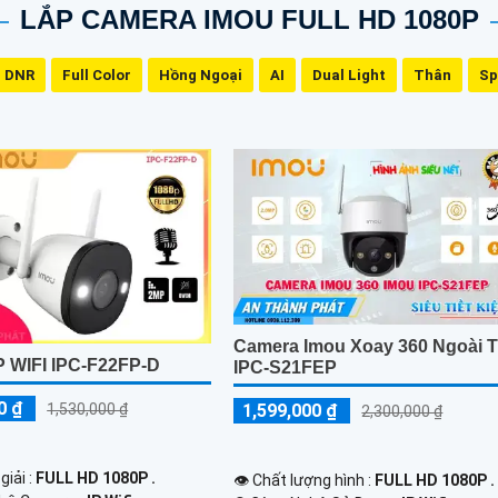
LẮP CAMERA IMOU FULL HD 1080P
 DNR
Full Color
Hồng Ngoại
AI
Dual Light
Thân
Sp
Camera Imou Xoay 360 Ngoài T
P WIFI IPC-F22FP-D
IPC-S21FEP
0 ₫
1,599,000 ₫
1,530,000 ₫
2,300,000 ₫
giải :
FULL HD 1080P .
👁 Chất lượng hình :
FULL HD 1080P .