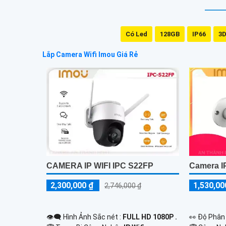
Có Led
128GB
IP66
3D
Lắp Camera Wifi Imou Giá Rẻ
CAMERA IP WIFI IPC S22FP
Camera I
2,300,000 ₫
1,530,00
2,746,000 ₫
👁️‍🗨 Hình Ảnh Sắc nét :
FULL HD 1080P .
️👀 Độ Phân 