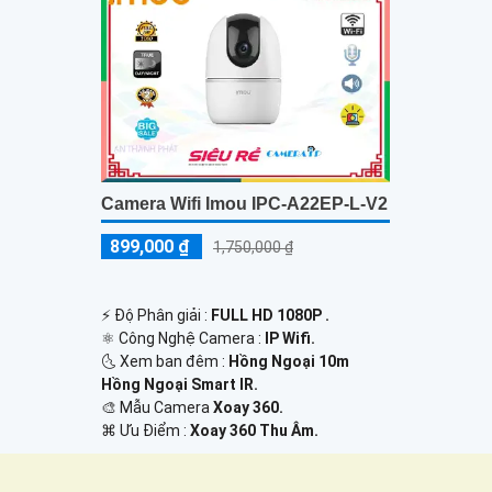
ngoại lên 
Camera Wifi Imou IPC-A22EP-L-V2
899,000 ₫
1,750,000 ₫
️⚡ Độ Phân giải :
FULL HD 1080P .
⚛️ Công Nghệ Camera :
IP Wifi.
🌜 Xem ban đêm :
Hồng Ngoại 10m
Hồng Ngoại Smart IR.
🎨 Mẫu Camera
Xoay 360.
️⌘ Ưu Điểm :
Xoay 360 Thu Âm.