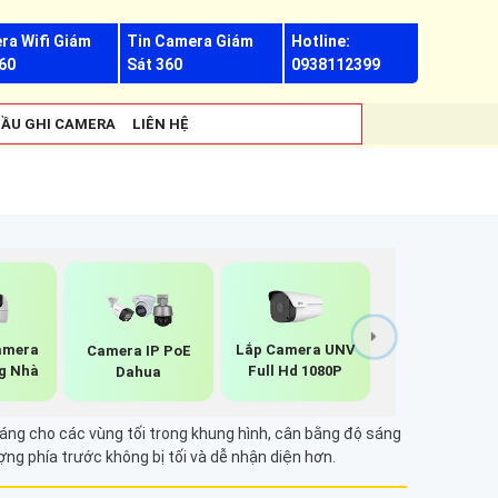
ra Wifi Giám
Tin Camera Giám
Hotline:
60
Sát 360
0938112399
ẦU GHI CAMERA
LIÊN HỆ
amera
Lắp Camera UNV
Camera IP PoE
g Nhà
Full Hd 1080P
Dahua
áng cho các vùng tối trong khung hình, cân bằng độ sáng
ượng phía trước không bị tối và dễ nhận diện hơn.