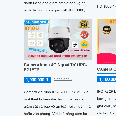
dành riêng cho giám sát và bảo vệ an
HD 1080P, 
ninh. Với độ phân giải Full HD 1080P,
tiết. Ca
camera này mang lại hình ảnh rõ nét và
sắc nét
Camera Imou 4G Ngoài Trời IPC-
Camera Q
S21FTP
1,100,00
1,900,000 ₫
2,200,000 ₫
IPC-K22P là
Camera An Ninh IPC-S21FTP CMOS là
lượng cao và đán
một thiết bị hiện đại được thiết kế để
giải 2MP, n
giám sát và bảo vệ an toàn của ngôi nhà
chi tiết. Camera có khả năng quay quét
hoặc văn phòng. Với khả năng xem ban