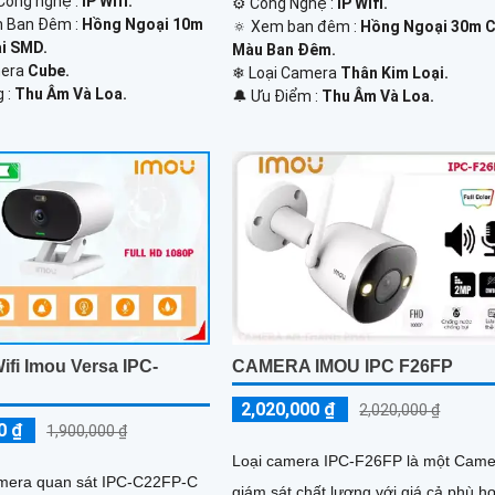
Công nghệ :
IP Wifi.
⚙ Công Nghệ :
IP Wifi.
n Ban Đêm :
Hồng Ngoại 10m
🔅 Xem ban đêm :
Hồng Ngoại 30m 
i SMD.
Màu Ban Đêm.
mera
Cube.
❄ Loại Camera
Thân Kim Loại.
g :
Thu Âm Và Loa.
️🔔 Ưu Điểm :
Thu Âm Và Loa.
fi Imou Versa IPC-
CAMERA IMOU IPC F26FP
2,020,000 ₫
2,020,000 ₫
0 ₫
1,900,000 ₫
Loại camera IPC-F26FP là một Came
amera quan sát IPC-C22FP-C
giám sát chất lượng với giá cả phù h