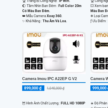
🏆 Trang Bị Công Nghệ :
IP Wifi.
🏆 Công Ng
🌔 Tầm Nhìn Ban Đêm :
Full Color 20m
💥 Xem ban
Có Màu Ban Đêm.
Màu Ban Đ
👑 Mẫu Camera
Xoay 360.
❄ Loại Ca
️✨ Khả Năng :
Thu Âm Và Loa.
️ƒ Ưu Điểm 
Camera Imou IPC A22EP G V2
Camera W
899,000 ₫
999,000 
1,040,000 ₫
🦉 Hình Ành Chất Lượng :
FULL HD 1080P
☀️ Độ Phân 