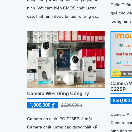
Chắc Chắn 
ninh. Với cảm biến CMOS chất lượng
quả cho việc g
cao, hình ảnh được tái tạo rõ ràng và
lượng hình
tươi sáng hơn
hình ảnh IP
Camera W
C22SP
Camera WiFi Dùng Công Ty
850,000 
1,800,000 ₫
2,200,000 ₫
Camera An 
Camera an ninh IPC-T26EP là một
Camera cao
Camera chất lượng cao được thiết kế
hình ảnh sắ