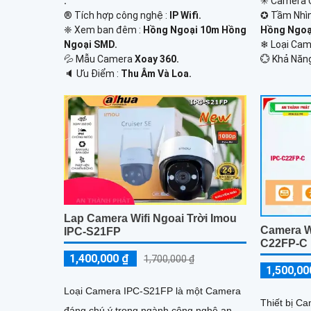
.
✳️ Camera 
®️ Tích hợp công nghệ :
IP Wifi.
✪ Tầm Nhì
❈ Xem ban đêm :
Hồng Ngoại 10m Hồng
Hồng Ngoạ
Ngoại SMD.
❄ Loại Ca
💦 Mẫu Camera
Xoay 360.
️💮 Khả Năn
️🔈 Ưu Điểm :
Thu Âm Và Loa.
Lap Camera Wifi Ngoai Trời Imou
Camera Wi
IPC-S21FP
C22FP-C
1,400,000 ₫
1,700,000 ₫
1,500,00
Loại Camera IPC-S21FP là một Camera
Thiết bị C
đáng chú ý trong ngành công nghệ an