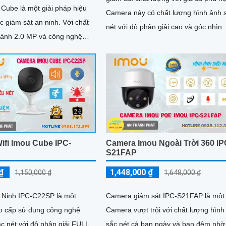
Cube là một giải pháp hiệu
Camera này có chất lượng hình ảnh 
iám sát an ninh. Với chất
nét với độ phân giải cao và góc nhìn
 ảnh 2.0 MP và công nghệ
rộng, giúp quan sát rõ ràng và chi tiết
 Wifi, camera này...
ifi Imou Cube IPC-
Camera Imou Ngoài Trời 360 IP
S21FAP
₫
1,448,000 ₫
1,150,000 ₫
1,648,000 ₫
Ninh IPC-C22SP là một
Camera giám sát IPC-S21FAP là một
 cấp sử dụng công nghệ
Camera vượt trội với chất lượng hình
c nét với độ phân giải FULL
sắc nét cả ban ngày và ban đêm nhờ