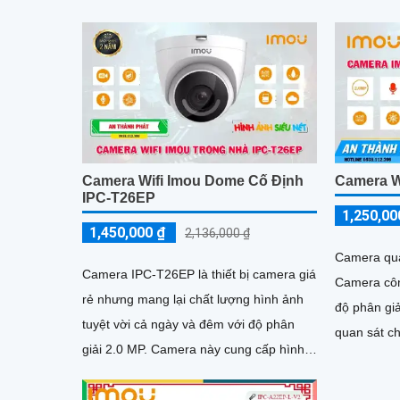
360 độ, ch
đêm Hồng Ngoại lên đến 30m, camera
này đảm bảo quan sát rõ ràng trong mọi
tình huống
Camera Wifi Imou Dome Cố Định
Camera W
IPC-T26EP
1,250,00
1,450,000 ₫
2,136,000 ₫
Camera qua
Camera IPC-T26EP là thiết bị camera giá
Camera côn
rẻ nhưng mang lại chất lượng hình ảnh
độ phân gi
tuyệt vời cả ngày và đêm với độ phân
quan sát chất lượ
giải 2.0 MP. Camera này cung cấp hình
hồng ngoại
ảnh ban đêm sáng đẹp nhờ...
năng xem b