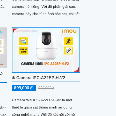
sắc
camera nổi tiếng. Với độ phân giải cao,
camera này cho hình ảnh sắc nét, chi tiết
C-
❇ Camera IPC-A22EP-H-V2
899,000 ₫
920,000 ₫
Camera Wifi IPC-A22EP-H-V2 là một
thiết bị giám sát thông minh sử dụng
 ảnh
công nghệ mạng Wifi để kết nối với hệ
 vào