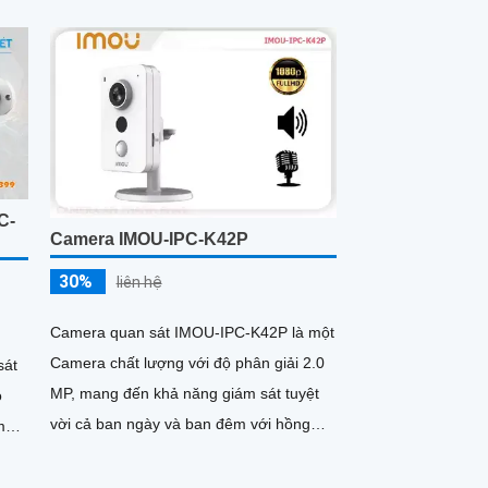
nhà phố. Ấn tượng ơn với những...
C-
Camera IMOU-IPC-K42P
30%
liên hệ
Camera quan sát IMOU-IPC-K42P là một
Camera chất lượng với độ phân giải 2.0
sát
MP, mang đến khả năng giám sát tuyệt
vời cả ban ngày và ban đêm với hồng
 màu
ngoại 10m