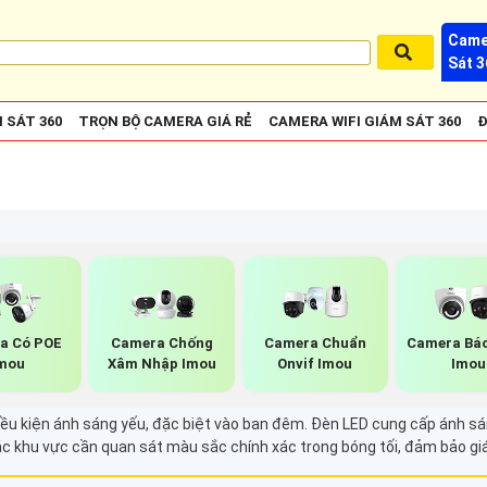
Came
Sát 3
 SÁT 360
TRỌN BỘ CAMERA GIÁ RẺ
CAMERA WIFI GIÁM SÁT 360
Đ
a Có POE
Camera Chống
Camera Chuẩn
Camera Bá
mou
Xâm Nhập Imou
Onvif Imou
Imou
điều kiện ánh sáng yếu, đặc biệt vào ban đêm. Đèn LED cung cấp ánh sá
c khu vực cần quan sát màu sắc chính xác trong bóng tối, đảm bảo giá