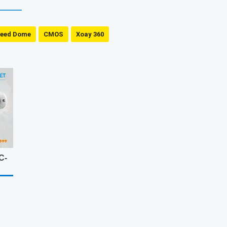
eed Dome
CMOS
Xoay 360
C-