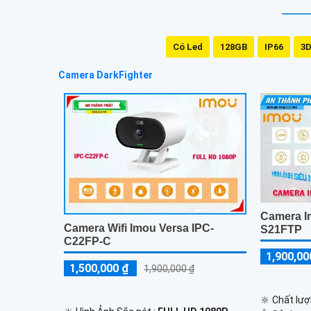
Có Led
128GB
IP66
3D
Camera DarkFighter
Camera I
Camera Wifi Imou Versa IPC-
S21FTP
C22FP-C
1,900,00
1,500,000 ₫
1,900,000 ₫
🔆 Chất lượ