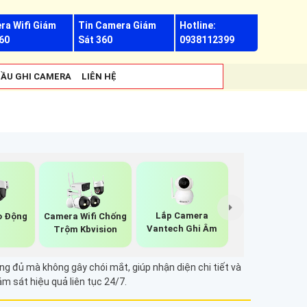
ra Wifi Giám
Tin Camera Giám
Hotline:
60
Sát 360
0938112399
ẦU GHI CAMERA
LIÊN HỆ
Lắp Camera
o Động
Camera Wifi Chống
Vantech Ghi Âm
Trộm Kbvision
ng đủ mà không gây chói mắt, giúp nhận diện chi tiết và
m sát hiệu quả liên tục 24/7.