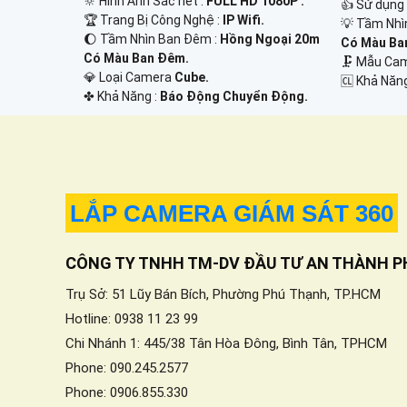
🔆 Hình Ảnh Sắc nét :
FULL HD 1080P .
👍 Sử dụng
🏆 Trang Bị Công Nghệ :
IP Wifi.
💡 Tầm Nhì
🌔 Tầm Nhìn Ban Đêm :
Hồng Ngoại 20m
Có Màu Ba
Có Màu Ban Đêm.
🗜️ Mẫu C
💎 Loại Camera
Cube.
️🆑 Khả Năn
️✤ Khả Năng :
Báo Động Chuyển Động.
LẮP CAMERA GIÁM SÁT 360
CÔNG TY TNHH TM-DV ĐẦU TƯ AN THÀNH P
Trụ Sở: 51 Lũy Bán Bích, Phường Phú Thạnh, TP.HCM
Hotline: 0938 11 23 99
Chi Nhánh 1: 445/38 Tân Hòa Đông, Bình Tân, TPHCM
Phone: 090.245.2577
Phone: 0906.855.330