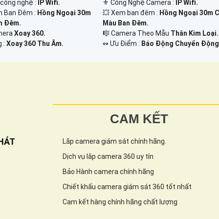
 công nghệ :
IP Wifi.
⚜️ Công Nghệ Camera :
IP Wifi.
n Ban Đêm :
Hồng Ngoại 30m
💥 Xem ban đêm :
Hồng Ngoại 30m 
n Đêm.
Màu Ban Đêm.
amera
Xoay 360.
🎼️ Camera Theo Mẫu
Thân Kim Loại.
g :
Xoay 360 Thu Âm.
️↭ Ưu Điểm :
Báo Động Chuyển Động
CAM KẾT
HÁT
Lắp camera giám sát chính hãng.
Dịch vụ lắp camera 360 uy tín
Bảo Hành camera chính hãng
Chiết khấu camera giám sát 360 tốt nhất
Cam kết hàng chính hãng chất lượng