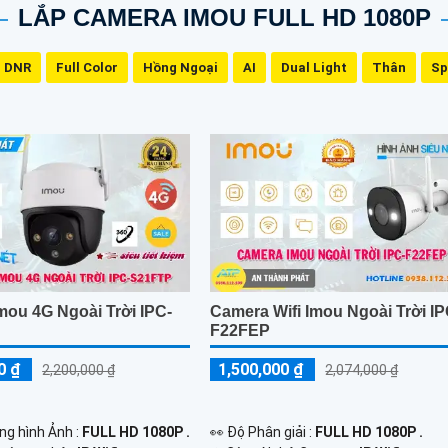
LẮP CAMERA IMOU FULL HD 1080P
 DNR
Full Color
Hồng Ngoại
AI
Dual Light
Thân
Sp
mou 4G Ngoài Trời IPC-
Camera Wifi Imou Ngoài Trời IP
F22FEP
0 ₫
1,500,000 ₫
2,200,000 ₫
2,074,000 ₫
ng hình Ảnh :
FULL HD 1080P .
️👀 Độ Phân giải :
FULL HD 1080P .