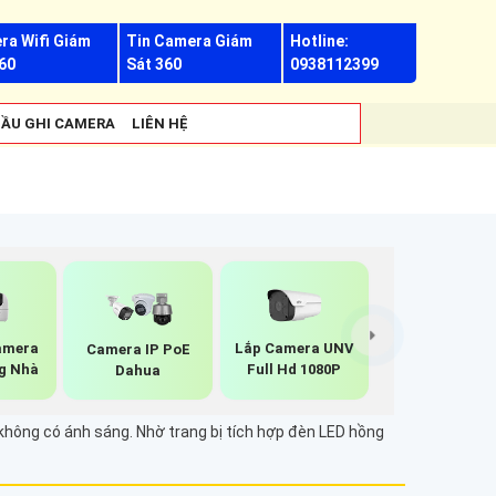
ra Wifi Giám
Tin Camera Giám
Hotline:
60
Sát 360
0938112399
ẦU GHI CAMERA
LIÊN HỆ
amera
Lắp Camera UNV
Camera IP PoE
g Nhà
Full Hd 1080P
Dahua
không có ánh sáng. Nhờ trang bị tích hợp đèn LED hồng