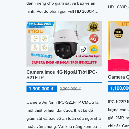
dành riêng cho giám sát và bảo vệ an
HD 1080P, 
ninh. Với độ phân giải Full HD 1080P,
tiết. Ca
camera này mang lại hình ảnh rõ nét và
sắc nét
Camera Imou 4G Ngoài Trời IPC-
Camera Q
S21FTP
1,100,00
1,900,000 ₫
2,200,000 ₫
IPC-K22P là
Camera An Ninh IPC-S21FTP CMOS là
lượng cao và đán
một thiết bị hiện đại được thiết kế để
giải 2MP, n
giám sát và bảo vệ an toàn của ngôi nhà
chi tiết. Camera có khả năng quay quét
hoặc văn phòng. Với khả năng xem ban