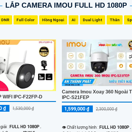
LẮP CAMERA IMOU FULL HD 1080P
 DNR
Full Color
Hồng Ngoại
AI
Dual Light
Thân
Sp
Camera Imou Xoay 360 Ngoài T
P WIFI IPC-F22FP-D
IPC-S21FEP
0 ₫
1,599,000 ₫
1,530,000 ₫
2,300,000 ₫
giải :
FULL HD 1080P .
👁 Chất lượng hình :
FULL HD 1080P .