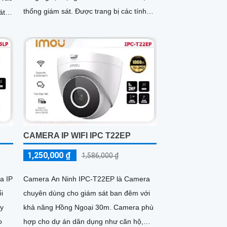
thống giám sát. Được trang bị các tính
át
năng tiên tiến, camera này...
P
CAMERA IP WIFI IPC T22EP
1,250,000 ₫
1,586,000 ₫
a IP
Camera An Ninh IPC-T22EP là Camera
i
chuyên dùng cho giám sát ban đêm với
khả năng Hồng Ngoại 30m. Camera phù
o
hợp cho dự án dân dụng như căn hộ,