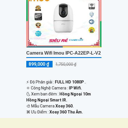
ngoại lên 
Camera Wifi Imou IPC-A22EP-L-V2
899,000 ₫
1,750,000 ₫
️⚡ Độ Phân giải :
FULL HD 1080P .
⚛️ Công Nghệ Camera :
IP Wifi.
🌜 Xem ban đêm :
Hồng Ngoại 10m
Hồng Ngoại Smart IR.
🎨 Mẫu Camera
Xoay 360.
️⌘ Ưu Điểm :
Xoay 360 Thu Âm.