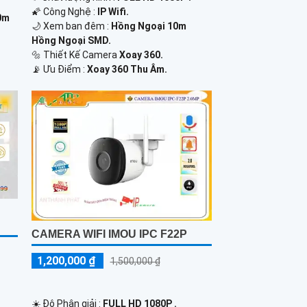
🌠 Công Nghệ :
IP Wifi.
0m
🌙 Xem ban đêm :
Hồng Ngoại 10m
Hồng Ngoại SMD.
🔩 Thiết Kế Camera
Xoay 360.
️📡 Ưu Điểm :
Xoay 360 Thu Âm.
CAMERA WIFI IMOU IPC F22P
1,200,000 ₫
1,500,000 ₫
☀️ Độ Phân giải :
FULL HD 1080P .