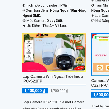
.
✳️ Camera 
®️ Tích hợp công nghệ :
IP Wifi.
✪ Tầm Nhì
❈ Xem ban đêm :
Hồng Ngoại 10m Hồng
Hồng Ngoạ
Ngoại SMD.
❄ Loại Ca
💦 Mẫu Camera
Xoay 360.
️💮 Khả Năn
️🔈 Ưu Điểm :
Thu Âm Và Loa.
Lap Camera Wifi Ngoai Trời Imou
Camera Wi
IPC-S21FP
C22FP-C
1,400,000 ₫
1,700,000 ₫
1,500,00
Loại Camera IPC-S21FP là một Camera
Thiết bị C
đáng chú ý trong ngành công nghệ an