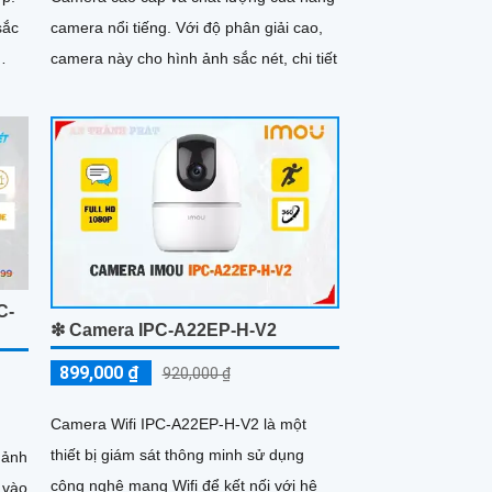
sắc
camera nổi tiếng. Với độ phân giải cao,
camera này cho hình ảnh sắc nét, chi tiết
C-
❇ Camera IPC-A22EP-H-V2
899,000 ₫
920,000 ₫
Camera Wifi IPC-A22EP-H-V2 là một
thiết bị giám sát thông minh sử dụng
 ảnh
công nghệ mạng Wifi để kết nối với hệ
 vào