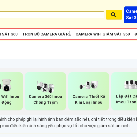
Came
Sát 3
 SÁT 360
TRỌN BỘ CAMERA GIÁ RẺ
CAMERA WIFI GIÁM SÁT 360
Đ
Lắp Đặt C
 Wifi Imou
Camera 360 Imou
Camera Thiết Kế
Imou Tron
 Động
Chống Trộm
Kim Loại Imou
 cho phép ghi lại hình ảnh ban đêm sắc nét, chi tiết trong điều kiện 
mọi điều kiện ánh sáng yếu, phục vụ tốt cho việc giám sát an ninh.