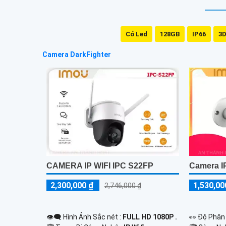
Có Led
128GB
IP66
3D
Camera DarkFighter
CAMERA IP WIFI IPC S22FP
Camera I
2,300,000 ₫
1,530,00
2,746,000 ₫
👁️‍🗨 Hình Ảnh Sắc nét :
FULL HD 1080P .
️👀 Độ Phân 