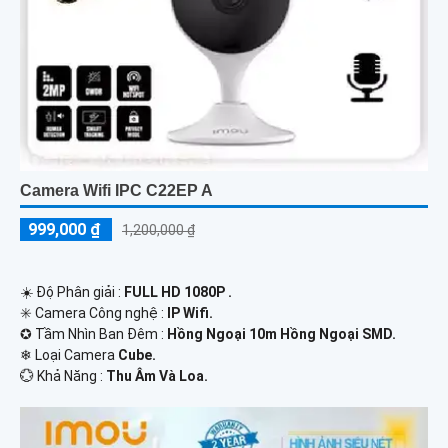
Camera Wifi IPC C22EP A
999,000 ₫
1,200,000 ₫
☀️ Độ Phân giải :
FULL HD 1080P .
✳️ Camera Công nghệ :
IP Wifi.
✪ Tầm Nhìn Ban Đêm :
Hồng Ngoại 10m Hồng Ngoại SMD.
❄ Loại Camera
Cube.
️💮 Khả Năng :
Thu Âm Và Loa.