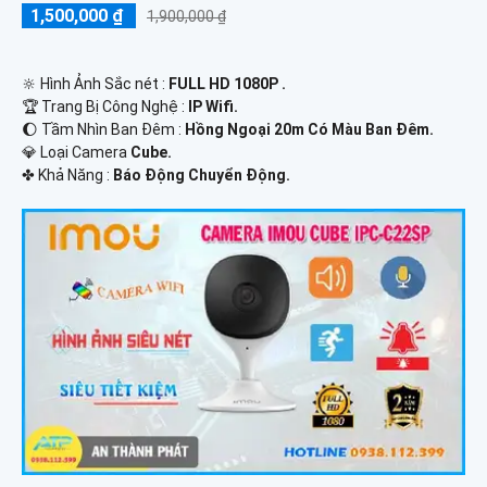
1,500,000 ₫
1,900,000 ₫
🔆 Hình Ảnh Sắc nét :
FULL HD 1080P .
🏆 Trang Bị Công Nghệ :
IP Wifi.
🌔 Tầm Nhìn Ban Đêm :
Hồng Ngoại 20m Có Màu Ban Đêm.
💎 Loại Camera
Cube.
️✤ Khả Năng :
Báo Động Chuyển Động.