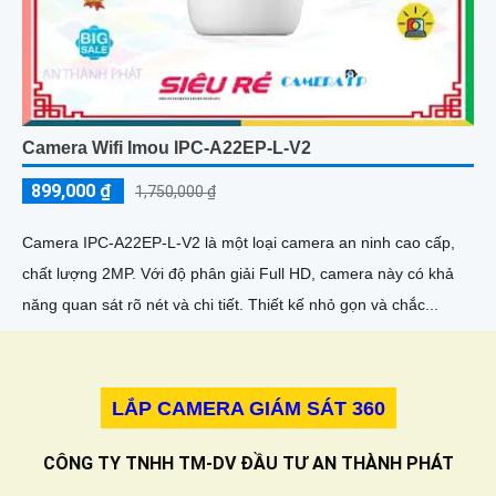
Camera Wifi Imou IPC-A22EP-L-V2
899,000 ₫
1,750,000 ₫
Camera IPC-A22EP-L-V2 là một loại camera an ninh cao cấp,
chất lượng 2MP. Với độ phân giải Full HD, camera này có khả
năng quan sát rõ nét và chi tiết. Thiết kế nhỏ gọn và chắc...
LẮP CAMERA GIÁM SÁT 360
CÔNG TY TNHH TM-DV ĐẦU TƯ AN THÀNH PHÁT