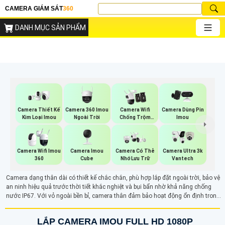
CAMERA GIÁM SÁT
360
DANH MỤC SẢN PHẨM
Camera 360 Imou
Camera Thiết Kế
Camera Wifi
Camera Dùng Pin
Ngoài Trời
Kim Loại Imou
Chống Trộm
Imou
Imou
Camera Imou
Camera Wifi Imou
Camera Có Thẻ
Camera Ultra 3k
Cube
360
Nhớ Lưu Trữ
Vantech
Camera dạng thân dài có thiết kế chắc chắn, phù hợp lắp đặt ngoài trời, bảo vệ
an ninh hiệu quả trước thời tiết khắc nghiệt và bụi bẩn nhờ khả năng chống
nước IP67. Với vỏ ngoài bền bỉ, camera thân đảm bảo hoạt động ổn định trong
mọi điều kiện, từ mưa nắng đến môi trường bụi bặm, thích hợp cho các công
trình và khu vực cần giám sát liên tục
LẮP CAMERA IMOU FULL HD 1080P