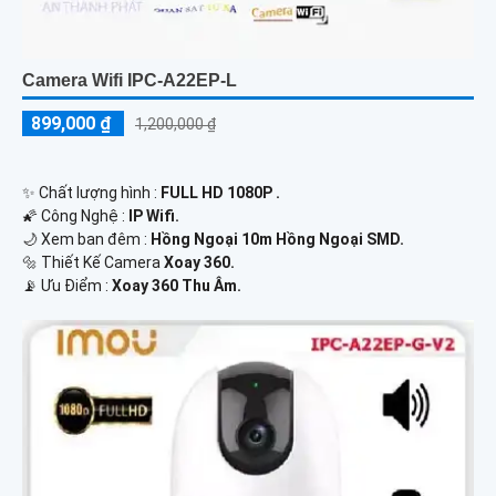
Camera Wifi IPC-A22EP-L
899,000 ₫
1,200,000 ₫
✨ Chất lượng hình :
FULL HD 1080P .
🌠 Công Nghệ :
IP Wifi.
🌙 Xem ban đêm :
Hồng Ngoại 10m Hồng Ngoại SMD.
🔩 Thiết Kế Camera
Xoay 360.
️📡 Ưu Điểm :
Xoay 360 Thu Âm.