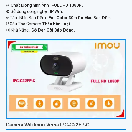
🔆 Chất lượng hình Ảnh :
FULL HD 1080P .
⚙ Sử dụng công nghệ :
IP Wifi.
⭐ Tầm Nhìn Ban Đêm :
Full Color 30m Có Màu Ban Đêm.
⛓ Cấu Tạo Camera
Thân Kim Loại.
️🆑 Khả Năng :
Có Đèn Còi Báo Động.
Camera Wifi Imou Versa IPC-C22FP-C