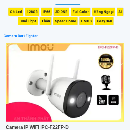
Có Led
128GB
IP66
3D DNR
Full Color
Hồng Ngoại
AI
Dual Light
Thân
Speed Dome
CMOS
Xoay 360
Camera DarkFighter
Camera IP WIFI IPC-F22FP-D