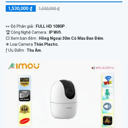
1,530,000 ₫
1,530,000 ₫
️👀 Độ Phân giải :
FULL HD 1080P .
🏆 Công Nghệ Camera :
IP Wifi.
💥 Xem ban đêm :
Hồng Ngoại 30m Có Màu Ban Đêm.
❄ Loại Camera
Thân Plastic.
️ƒ Ưu Điểm :
Thu Âm.