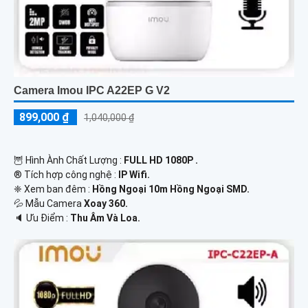
Camera Imou IPC A22EP G V2
899,000 ₫
1,040,000 ₫
🦉 Hình Ành Chất Lượng :
FULL HD 1080P .
®️ Tích hợp công nghệ :
IP Wifi.
❈ Xem ban đêm :
Hồng Ngoại 10m Hồng Ngoại SMD.
💦 Mẫu Camera
Xoay 360.
️🔈 Ưu Điểm :
Thu Âm Và Loa.