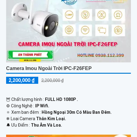
Camera Imou Ngoài Trời IPC-F26FEP
2,200,000 ₫
2,200,000 ₫
🦉 Chất lượng hình :
FULL HD 1080P .
⚙ Công Nghệ :
IP Wifi.
🔅 Xem ban đêm :
Hồng Ngoại 30m Có Màu Ban Đêm.
❄ Loại Camera
Thân Kim Loại.
️🔔 Ưu Điểm :
Thu Âm Và Loa.