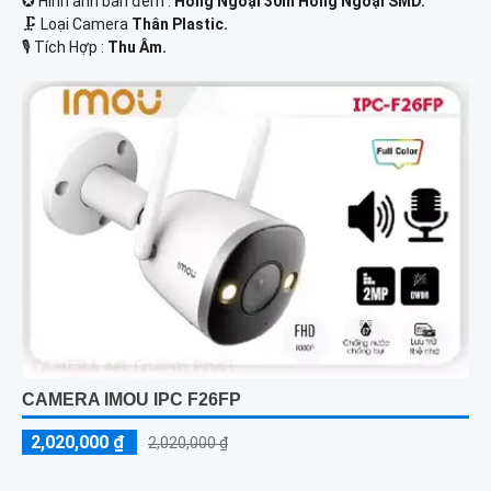
✪ Hình ảnh ban đêm :
Hồng Ngoại 30m Hồng Ngoại SMD.
🗜️ Loại Camera
Thân Plastic.
️🎙 Tích Hợp :
Thu Âm.
CAMERA IMOU IPC F26FP
2,020,000 ₫
2,020,000 ₫