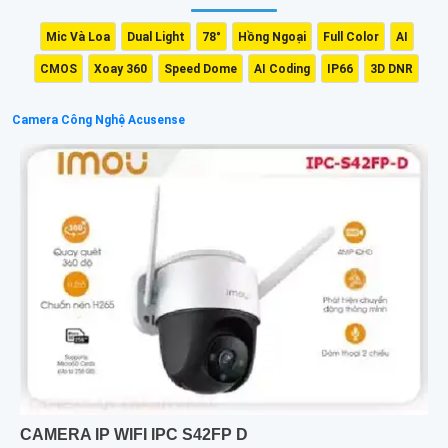
Mic Và Loa
Dual Light
78°
Hồng Ngoại
Full Color
AI
CMOS
Xoay 360
Speed Dome
AI Coding
IP66
3D DNR
Camera Công Nghệ Acusense
CAMERA IP WIFI IPC S42FP D