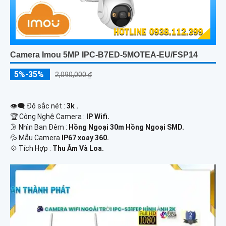
Camera Imou 5MP IPC-B7ED-5MOTEA-EU/FSP14
5%-35%
2,090,000 ₫
👁️‍🗨 Độ sắc nét :
3k .
🏆 Công Nghệ Camera :
IP Wifi.
🌛 Nhìn Ban Đêm :
Hồng Ngoại 30m Hồng Ngoại SMD.
💦 Mẫu Camera
IP67 xoay 360.
️💠 Tích Hợp :
Thu Âm Và Loa.