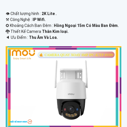
👁 Chất lượng hình :
2K Lite .
⚒ Công Nghệ :
IP Wifi.
✪ Khoảng Cách Ban Đêm :
Hồng Ngoại 15m Có Màu Ban Ðêm.
🐉️ Thiết Kế Camera
Thân Kim loại.
️🔈 Ưu Điểm :
Thu Âm Và Loa.