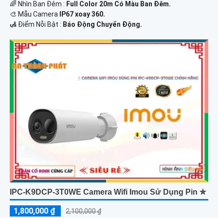
🌈 Nhìn Ban Đêm :
Full Color 20m Có Màu Ban Ðêm.
🎨 Mẫu Camera
IP67 xoay 360.
️🛃 Điểm Nỗi Bật :
Báo Động Chuyển Động.
IPC-K9DCP-3T0WE Camera Wifi Imou Sử Dụng Pin ✮
1,800,000 ₫
2,100,000 ₫