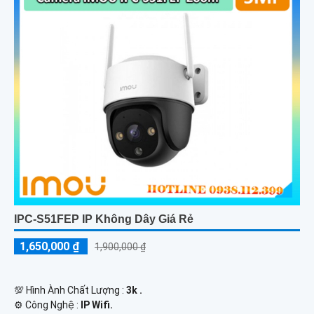
IPC-S51FEP IP Không Dây Giá Rẻ
1,650,000 ₫
1,900,000 ₫
💯 Hình Ành Chất Lượng :
3k .
⚙ Công Nghệ :
IP Wifi.