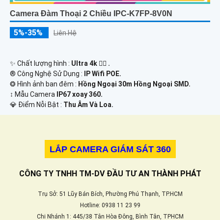
Camera Đàm Thoại 2 Chiều IPC-K7FP-8V0N
5%-35%
Liên Hệ
✨ Chất lượng hình :
Ultra 4k 👍🏾 .
®️ Công Nghệ Sử Dụng :
IP Wifi POE.
❂ Hình ảnh ban đêm :
Hồng Ngoại 30m Hồng Ngoại SMD.
↕️ Mẫu Camera
IP67 xoay 360.
️💎 Điểm Nỗi Bật :
Thu Âm Và Loa.
LẮP CAMERA GIÁM SÁT 360
CÔNG TY TNHH TM-DV ĐẦU TƯ AN THÀNH PHÁT
Trụ Sở: 51 Lũy Bán Bích, Phường Phú Thạnh, TP.HCM
Hotline: 0938 11 23 99
Chi Nhánh 1: 445/38 Tân Hòa Đông, Bình Tân, TPHCM