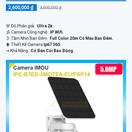
2,600,000 ₫
3,000,000 ₫
💯 Độ Phân giải :
Ultra 2k .
🕉️ Camera Công nghệ :
IP Wifi.
🌛 Tầm Nhìn Ban Đêm :
Full Color 20m Có Màu Ban Đêm.
🐜 Thiết Kế Camera
Ip67 360.
️⇝ Khả Năng :
Có Đèn Còi Báo Động.