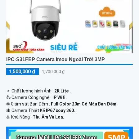
IPC-S31FEP Camera Imou Ngoài Trời 3MP
1,500,000 ₫
1,700,000 ₫
🔅 Chất lượng hình Ảnh :
2K Lite .
👍 Camera Công nghệ :
IP Wifi.
❃ Giám sát Ban Đêm :
Full Color 20m Có Màu Ban Ðêm.
🐜 Camera Thiết Kế
IP67 xoay 360.
️☣️ Khả Năng :
Thu Âm Và Loa.