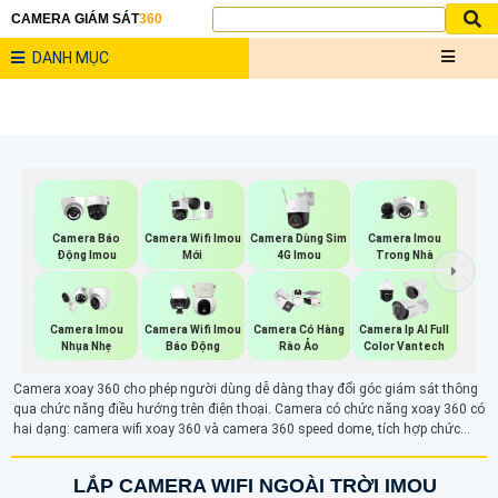
CAMERA GIÁM SÁT
360
DANH MỤC
Camera Wifi Imou
Camera Dùng Sim
Camera Imou
Camera Báo
Mới
4G Imou
Trong Nhà
Động Imou
Camera Imou
Camera Wifi Imou
Camera Có Hàng
Camera Ip AI Full
Nhụa Nhẹ
Báo Động
Rào Ảo
Color Vantech
Camera xoay 360 cho phép người dùng dễ dàng thay đổi góc giám sát thông
qua chức năng điều hướng trên điện thoại. Camera có chức năng xoay 360 có
hai dạng: camera wifi xoay 360 và camera 360 speed dome, tích hợp chức
năng PTZ (Pan-Tilt-Zoom). Nhờ khả năng xoay linh hoạt, camera 360 giúp
giám sát một diện tích rộng, nâng cao hiệu quả bảo mật và cung cấp cái nhìn
LẮP CAMERA WIFI NGOÀI TRỜI IMOU
tổng quát hơn về khu vực cần quan sát.