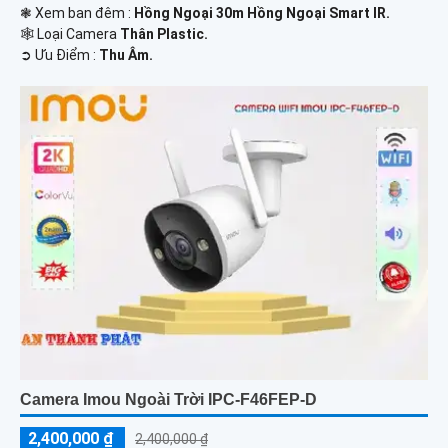
❃ Xem ban đêm :
Hồng Ngoại 30m Hồng Ngoại Smart IR.
🕸️ Loại Camera
Thân Plastic.
️➲ Ưu Điểm :
Thu Âm.
Camera Imou Ngoài Trời IPC-F46FEP-D
2,400,000 ₫
2,400,000 ₫