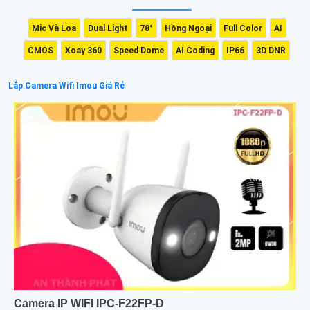
Mic Và Loa
Dual Light
78°
Hồng Ngoại
Full Color
AI
CMOS
Xoay 360
Speed Dome
AI Coding
IP66
3D DNR
Lắp Camera Wifi Imou Giá Rẻ
Camera IP WIFI IPC-F22FP-D