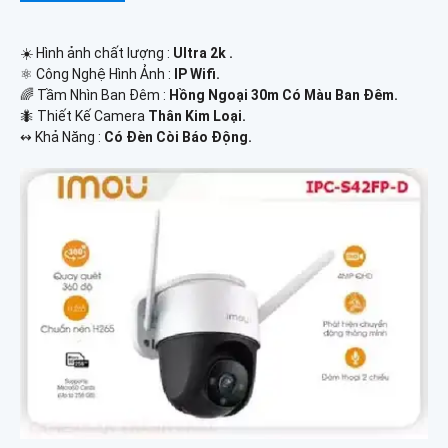
☀️ Hình ảnh chất lượng :
Ultra 2k .
⚛️ Công Nghệ Hình Ảnh :
IP Wifi.
🌈 Tầm Nhìn Ban Đêm :
Hồng Ngoại 30m Có Màu Ban Đêm.
🐜 Thiết Kế Camera
Thân Kim Loại.
️↭ Khả Năng :
Có Đèn Còi Báo Động.