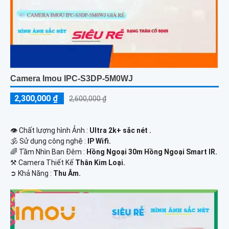
Camera Imou IPC-S3DP-5M0WJ
2,300,000 ₫
2,600,000 ₫
👁 Chất lượng hình Ảnh :
Ultra 2k+ sắc nét .
🕉️ Sử dụng công nghệ :
IP Wifi.
🌈 Tầm Nhìn Ban Đêm :
Hồng Ngoại 30m Hồng Ngoại Smart IR.
⚒ Camera Thiết Kế
Thân Kim Loại.
️➲ Khả Năng :
Thu Âm.