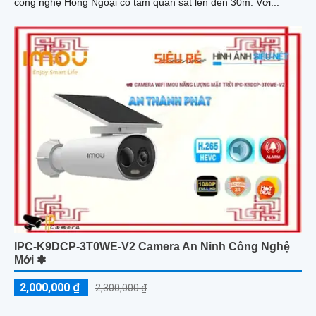
công nghệ Hồng Ngoại có tầm quan sát lên đến 30m. Với...
IPC-K9DCP-3T0WE-V2 Camera An Ninh Công Nghệ
Mới ✽
2,000,000 ₫
2,300,000 ₫