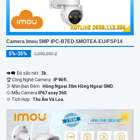
Camera Imou 5MP IPC-B7ED-5MOTEA-EU/FSP14
5%-35%
2,090,000 ₫
👁️‍🗨 Độ sắc nét :
3k .
🏆 Công Nghệ Camera :
IP Wifi.
🌛 Nhìn Ban Đêm :
Hồng Ngoại 30m Hồng Ngoại SMD.
💦 Mẫu Camera
IP67 xoay 360.
️💠 Tích Hợp :
Thu Âm Và Loa.