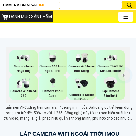
CAMERA GIÁM SÁT
360
DANH MỤC SẢN PHẨM
Camera 360 Imou
Camera Imou
Camera Wifi Imou
Camera Thiết Kế
Ngoài Trời
Nhụa Nhẹ
Báo Động
Kim Loại Imou
Camera Imou
Camera Wifi Imou
Lắp Camera
Camera Ip Dome
Cube
360
Starlight
Full Color
huẩn nén AI-Coding trên camera IP thông minh của Dahua, giúp tiết kiệm dung
lượng lưu trữ đến 50% so với H.265. Công nghệ này tối ưu hóa hiệu suất lưu
trữ video, mang lại giải pháp hiệu quả và thông minh, phù hợp cho các nhu cầu
giám sát hiện đại.
LẮP CAMERA WIFI NGOÀI TRỜI IMOU