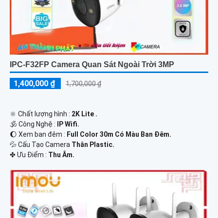
IPC-F32FP Camera Quan Sát Ngoài Trời 3MP
1,400,000 ₫
1,700,000 ₫
🔆 Chất lượng hình :
2K Lite .
🕉️ Công Nghệ :
IP Wifi.
🌔 Xem ban đêm :
Full Color 30m Có Màu Ban Ðêm.
💦 Cấu Tạo Camera
Thân Plastic.
️✤ Ưu Điểm :
Thu Âm.