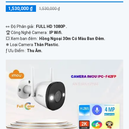
1,530,000 ₫
1,530,000 ₫
️👀 Độ Phân giải :
FULL HD 1080P .
🏆 Công Nghệ Camera :
IP Wifi.
💥 Xem ban đêm :
Hồng Ngoại 30m Có Màu Ban Đêm.
❄ Loại Camera
Thân Plastic.
️ƒ Ưu Điểm :
Thu Âm.