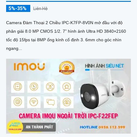
5%-35%
Liên Hệ
Camera Đàm Thoại 2 Chiều IPC-K7FP-8V0N mở đầu với độ
phân giải 8.0 MP CMOS 1/2. 7” hình ảnh Ultra HD 3840×2160
tốc độ 15fps tại 8MP ống kính cố định 3. 6mm cho góc nhìn
ngang...