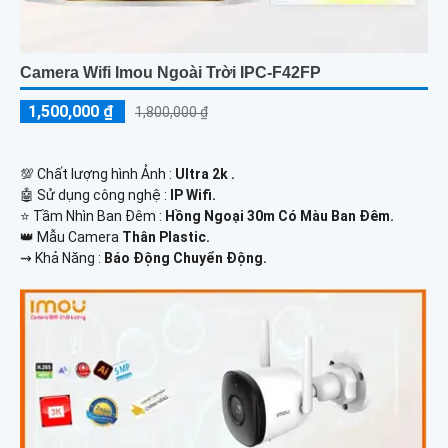
Camera Wifi Imou Ngoài Trời IPC-F42FP
1,500,000 ₫
1,800,000 ₫
💯 Chất lượng hình Ảnh :
Ultra 2k .
🤖️ Sử dụng công nghệ :
IP Wifi.
⭐ Tầm Nhìn Ban Đêm :
Hồng Ngoại 30m Có Màu Ban Đêm.
👑 Mẫu Camera
Thân Plastic.
️⇝ Khả Năng :
Báo Động Chuyển Động.