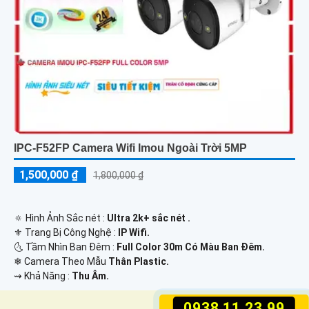
IPC-F52FP Camera Wifi Imou Ngoài Trời 5MP
1,500,000 ₫
1,800,000 ₫
🔅 Hình Ảnh Sắc nét :
Ultra 2k+ sắc nét .
⚜️ Trang Bị Công Nghệ :
IP Wifi.
🌜 Tầm Nhìn Ban Đêm :
Full Color 30m Có Màu Ban Ðêm.
❄ Camera Theo Mẫu
Thân Plastic.
️⇝ Khả Năng :
Thu Âm.
0938.11.23.99