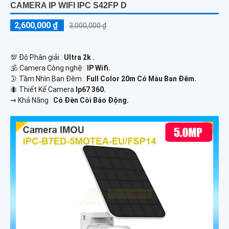
CAMERA IP WIFI IPC S42FP D
2,600,000 ₫
3,000,000 ₫
💯 Độ Phân giải :
Ultra 2k .
🕉️ Camera Công nghệ :
IP Wifi.
🌛 Tầm Nhìn Ban Đêm :
Full Color 20m Có Màu Ban Đêm.
🐜 Thiết Kế Camera
Ip67 360.
️⇝ Khả Năng :
Có Đèn Còi Báo Động.