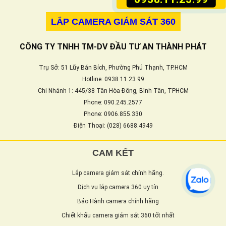
LẮP CAMERA GIÁM SÁT 360
CÔNG TY TNHH TM-DV ĐẦU TƯ AN THÀNH PHÁT
Trụ Sở: 51 Lũy Bán Bích, Phường Phú Thạnh, TP.HCM
Hotline: 0938 11 23 99
Chi Nhánh 1: 445/38 Tân Hòa Đông, Bình Tân, TPHCM
Phone: 090.245.2577
Phone: 0906.855.330
Điện Thoại: (028) 6688.4949
CAM KẾT
Lắp camera giám sát chính hãng.
Dịch vụ lắp camera 360 uy tín
Bảo Hành camera chính hãng
Chiết khấu camera giám sát 360 tốt nhất