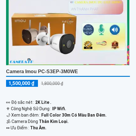
Camera Imou PC-S3EP-3M0WE
1,500,000 ₫
1,800,000 ₫
️👀 Độ sắc nét :
2K Lite .
⚜️ Công Nghệ Sử Dụng :
IP Wifi.
🌙 Xem ban đêm :
Full Color 30m Có Màu Ban Đêm.
🕉️ Camera Dòng
Thân Kim Loại.
️↭ Ưu Điểm :
Thu Âm.