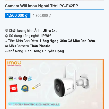
Camera Wifi Imou Ngoài Trời IPC-F42FP
1,500,000 ₫
1,800,000 ₫
💯 Chất lượng hình Ảnh :
Ultra 2k .
🤖️ Sử dụng công nghệ :
IP Wifi.
⭐ Tầm Nhìn Ban Đêm :
Hồng Ngoại 30m Có Màu Ban Đêm.
👑 Mẫu Camera
Thân Plastic.
️⇝ Khả Năng :
Báo Động Chuyển Động.