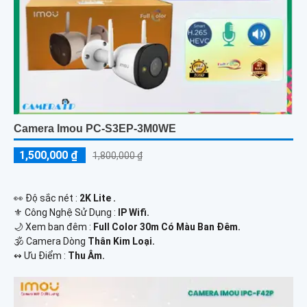
Camera Imou PC-S3EP-3M0WE
1,500,000 ₫
1,800,000 ₫
️👀 Độ sắc nét :
2K Lite .
⚜️ Công Nghệ Sử Dụng :
IP Wifi.
🌙 Xem ban đêm :
Full Color 30m Có Màu Ban Đêm.
🕉️ Camera Dòng
Thân Kim Loại.
️↭ Ưu Điểm :
Thu Âm.