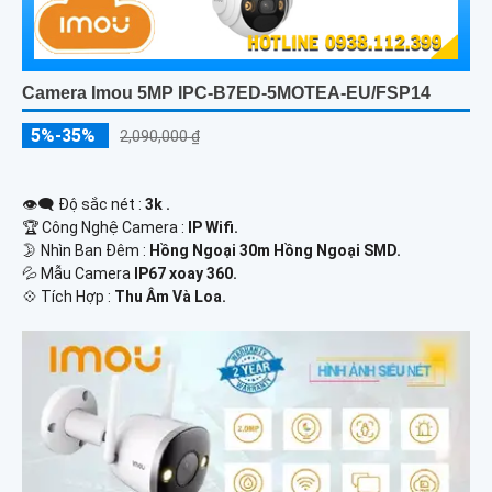
Camera Imou 5MP IPC-B7ED-5MOTEA-EU/FSP14
5%-35%
2,090,000 ₫
👁️‍🗨 Độ sắc nét :
3k .
🏆 Công Nghệ Camera :
IP Wifi.
🌛 Nhìn Ban Đêm :
Hồng Ngoại 30m Hồng Ngoại SMD.
💦 Mẫu Camera
IP67 xoay 360.
️💠 Tích Hợp :
Thu Âm Và Loa.