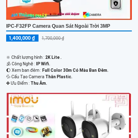
IPC-F32FP Camera Quan Sát Ngoài Trời 3MP
1,400,000 ₫
1,700,000 ₫
🔆 Chất lượng hình :
2K Lite .
🕉️ Công Nghệ :
IP Wifi.
🌔 Xem ban đêm :
Full Color 30m Có Màu Ban Ðêm.
💦 Cấu Tạo Camera
Thân Plastic.
️✤ Ưu Điểm :
Thu Âm.