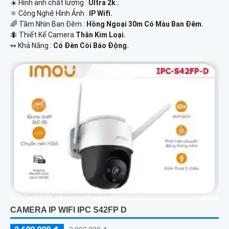
☀️ Hình ảnh chất lượng :
Ultra 2k .
⚛️ Công Nghệ Hình Ảnh :
IP Wifi.
🌈 Tầm Nhìn Ban Đêm :
Hồng Ngoại 30m Có Màu Ban Đêm.
🐜 Thiết Kế Camera
Thân Kim Loại.
️↭ Khả Năng :
Có Đèn Còi Báo Động.
CAMERA IP WIFI IPC S42FP D