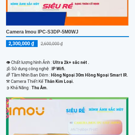
Camera Imou IPC-S3DP-5M0WJ
2,300,000 ₫
2,600,000 ₫
👁 Chất lượng hình Ảnh :
Ultra 2k+ sắc nét .
🕉️ Sử dụng công nghệ :
IP Wifi.
🌈 Tầm Nhìn Ban Đêm :
Hồng Ngoại 30m Hồng Ngoại Smart IR.
⚒ Camera Thiết Kế
Thân Kim Loại.
️➲ Khả Năng :
Thu Âm.