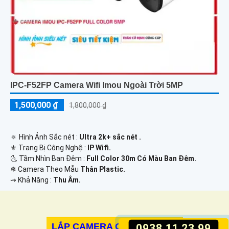
IPC-F52FP Camera Wifi Imou Ngoài Trời 5MP
1,500,000 ₫
1,800,000 ₫
🔅 Hình Ảnh Sắc nét :
Ultra 2k+ sắc nét .
⚜️ Trang Bị Công Nghệ :
IP Wifi.
🌜 Tầm Nhìn Ban Đêm :
Full Color 30m Có Màu Ban Ðêm.
❄ Camera Theo Mẫu
Thân Plastic.
️⇝ Khả Năng :
Thu Âm.
LẮP CAMERA GIÁM SÁT 360
0938.11.23.99