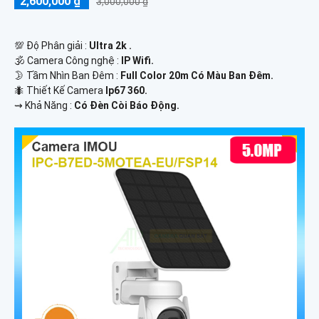
2,600,000 ₫
3,000,000 ₫
💯 Độ Phân giải :
Ultra 2k .
🕉️ Camera Công nghệ :
IP Wifi.
🌛 Tầm Nhìn Ban Đêm :
Full Color 20m Có Màu Ban Đêm.
🐜 Thiết Kế Camera
Ip67 360.
️⇝ Khả Năng :
Có Đèn Còi Báo Động.