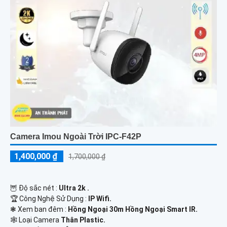
Camera Imou Ngoài Trời IPC-F42P
1,400,000 ₫
1,700,000 ₫
🦉 Độ sắc nét :
Ultra 2k .
🏆 Công Nghệ Sử Dụng :
IP Wifi.
❃ Xem ban đêm :
Hồng Ngoại 30m Hồng Ngoại Smart IR.
🕸️ Loại Camera
Thân Plastic.