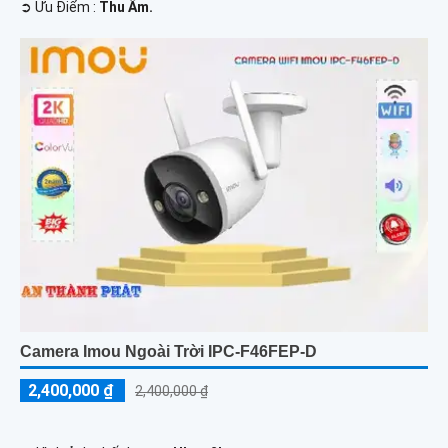
️➲ Ưu Điểm :
Thu Âm.
Camera Imou Ngoài Trời IPC-F46FEP-D
2,400,000 ₫
2,400,000 ₫