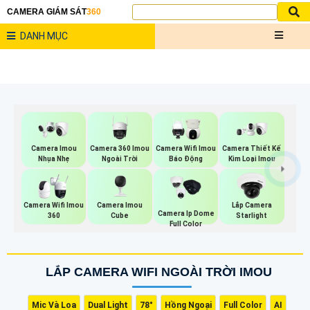
CAMERA GIÁM SÁT
360
DANH MỤC
Camera 360 Imou
Camera Imou
Camera Wifi Imou
Camera Thiết Kế
Ngoài Trời
Nhụa Nhẹ
Báo Động
Kim Loại Imou
Camera Imou
Camera Wifi Imou
Lắp Camera
Camera Ip Dome
Cube
360
Starlight
Full Color
LẮP CAMERA WIFI NGOÀI TRỜI IMOU
Mic Và Loa
Dual Light
78°
Hồng Ngoại
Full Color
AI