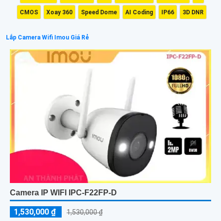
CMOS
Xoay 360
Speed Dome
AI Coding
IP66
3D DNR
Lắp Camera Wifi Imou Giá Rẻ
Camera IP WIFI IPC-F22FP-D
1,530,000 ₫
1,530,000 ₫