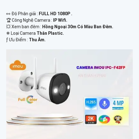
️👀 Độ Phân giải :
FULL HD 1080P .
🏆 Công Nghệ Camera :
IP Wifi.
💥 Xem ban đêm :
Hồng Ngoại 30m Có Màu Ban Đêm.
❄ Loại Camera
Thân Plastic.
️ƒ Ưu Điểm :
Thu Âm.