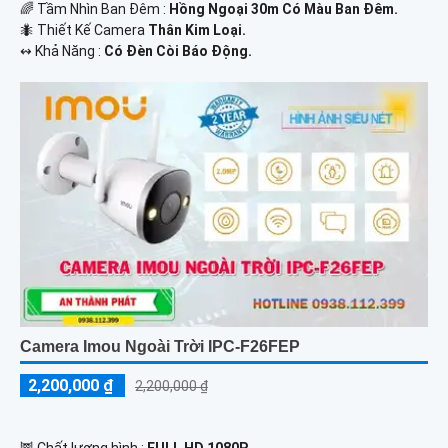
🌈 Tầm Nhìn Ban Đêm :
Hồng Ngoại 30m Có Màu Ban Đêm.
🐜 Thiết Kế Camera
Thân Kim Loại.
️↭ Khả Năng :
Có Đèn Còi Báo Động.
Camera Imou Ngoài Trời IPC-F26FEP
2,200,000 ₫
2,200,000 ₫
🦉 Chất lượng hình :
FULL HD 1080P .