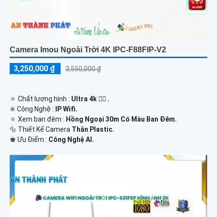
Camera Imou Ngoài Trời 4K IPC-F88FIP-V2
3,250,000 ₫
3,550,000 ₫
🔅 Chất lượng hình :
Ultra 4k 👍🏾 .
✳️ Công Nghệ :
IP Wifi.
🔅 Xem ban đêm :
Hồng Ngoại 30m Có Màu Ban Đêm.
🔩 Thiết Kế Camera
Thân Plastic.
️♚ Ưu Điểm :
Công Nghệ AI.