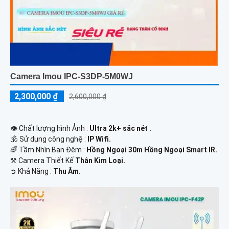
Camera Imou IPC-S3DP-5M0WJ
2,300,000 ₫
2,600,000 ₫
👁 Chất lượng hình Ảnh :
Ultra 2k+ sắc nét .
🕉️ Sử dụng công nghệ :
IP Wifi.
🌈 Tầm Nhìn Ban Đêm :
Hồng Ngoại 30m Hồng Ngoại Smart IR.
⚒ Camera Thiết Kế
Thân Kim Loại.
️➲ Khả Năng :
Thu Âm.