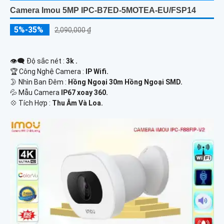
Camera Imou 5MP IPC-B7ED-5MOTEA-EU/FSP14
5%-35%
2,090,000 ₫
👁️‍🗨 Độ sắc nét :
3k .
🏆 Công Nghệ Camera :
IP Wifi.
🌛 Nhìn Ban Đêm :
Hồng Ngoại 30m Hồng Ngoại SMD.
💦 Mẫu Camera
IP67 xoay 360.
️💠 Tích Hợp :
Thu Âm Và Loa.