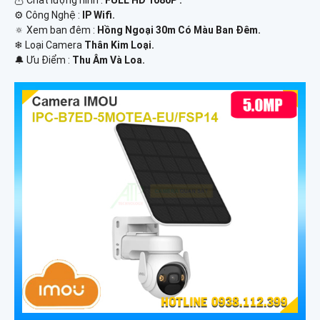
⚙ Công Nghệ :
IP Wifi.
🔅 Xem ban đêm :
Hồng Ngoại 30m Có Màu Ban Đêm.
❄ Loại Camera
Thân Kim Loại.
️🔔 Ưu Điểm :
Thu Âm Và Loa.