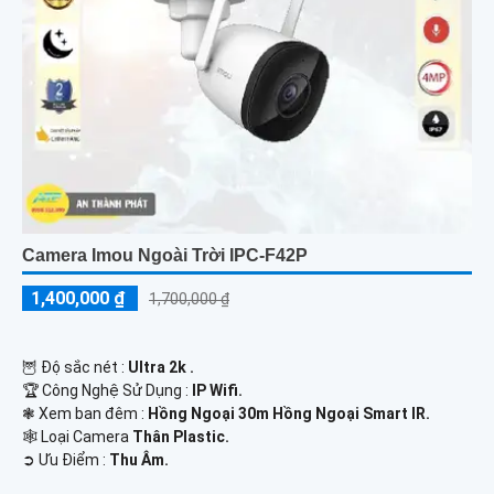
Camera Imou Ngoài Trời IPC-F42P
1,400,000 ₫
1,700,000 ₫
🦉 Độ sắc nét :
Ultra 2k .
🏆 Công Nghệ Sử Dụng :
IP Wifi.
❃ Xem ban đêm :
Hồng Ngoại 30m Hồng Ngoại Smart IR.
🕸️ Loại Camera
Thân Plastic.
️➲ Ưu Điểm :
Thu Âm.