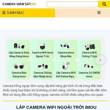
CAMERA GIÁM SÁT
360
DANH MỤC
Camera Wifi Imou
Lắp Camera Siêu
Camera Imou
Camera Wifi
Ngoài Trời
Nhạy Sáng Imou
Nhụa Nhẹ
Chống Trộm
Imou
Lắp Camera Wifi
Camera Báo
Camera Chống
Camera Có DWDR
360 Dahua Ngoài
Động Imou
Xâm Nhập Imou
Imou
Trời
Camera hồng ngoại 30m cung cấp khả năng ghi hình rõ nét trong điều kiện
thiếu sáng hay thậm chí là không có ánh sáng, với tầm quan sát lên đến 30m.
Nhờ sử dụng đèn LED hồng ngoại, camera có thể chiếu sáng khu vực quan
sát mà mắt thường không nhìn thấy. Hình ảnh thu được có màu sắc trắng
đen, giúp giám sát và kiểm soát mọi hoạt động một cách hiệu quả, phù hợp
LẮP CAMERA WIFI NGOÀI TRỜI IMOU
với các khu vực cần quan sát trong môi trường thiếu sáng.