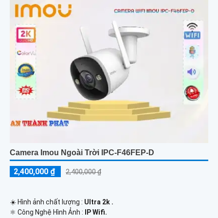
Camera Imou Ngoài Trời IPC-F46FEP-D
2,400,000 ₫
2,400,000 ₫
☀️ Hình ảnh chất lượng :
Ultra 2k .
⚛️ Công Nghệ Hình Ảnh :
IP Wifi.