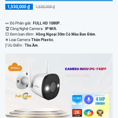
1,530,000 ₫
1,530,000 ₫
️👀 Độ Phân giải :
FULL HD 1080P .
🏆 Công Nghệ Camera :
IP Wifi.
💥 Xem ban đêm :
Hồng Ngoại 30m Có Màu Ban Đêm.
❄ Loại Camera
Thân Plastic.
️ƒ Ưu Điểm :
Thu Âm.