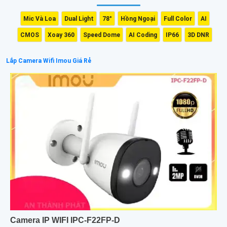
Mic Và Loa
Dual Light
78°
Hồng Ngoại
Full Color
AI
CMOS
Xoay 360
Speed Dome
AI Coding
IP66
3D DNR
Lắp Camera Wifi Imou Giá Rẻ
Camera IP WIFI IPC-F22FP-D