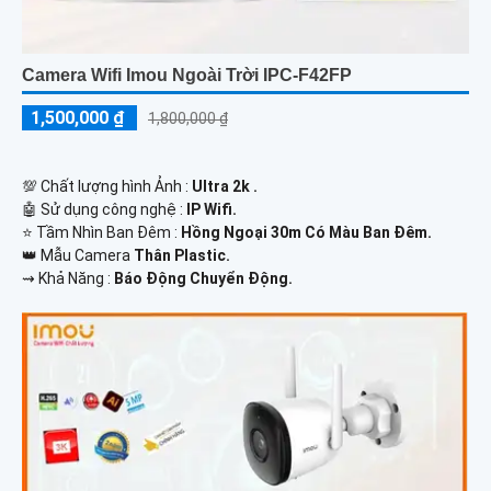
Camera Wifi Imou Ngoài Trời IPC-F42FP
1,500,000 ₫
1,800,000 ₫
💯 Chất lượng hình Ảnh :
Ultra 2k .
🤖️ Sử dụng công nghệ :
IP Wifi.
⭐ Tầm Nhìn Ban Đêm :
Hồng Ngoại 30m Có Màu Ban Đêm.
👑 Mẫu Camera
Thân Plastic.
️⇝ Khả Năng :
Báo Động Chuyển Động.