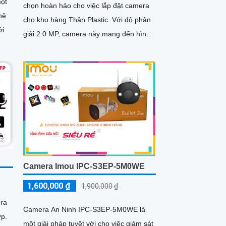
một
chọn hoàn hảo cho việc lắp đặt camera
hệ
cho kho hàng Thân Plastic. Với độ phân
ới
giải 2.0 MP, camera này mang đến hình
ảnh rõ nét cả ngày và đêm
Camera Imou IPC-S3EP-5M0WE
1,600,000 ₫
1,900,000 ₫
ra
Camera An Ninh IPC-S3EP-5M0WE là
ợp.
một giải pháp tuyệt vời cho việc giám sát