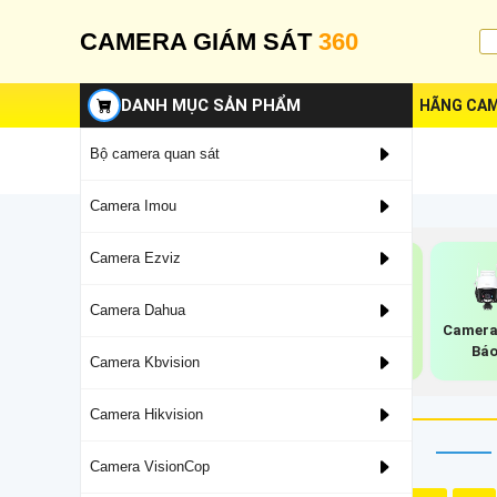
CAMERA GIÁM SÁT
360
DANH MỤC SẢN PHẨM
HÃNG CAM
Bộ camera quan sát
Camera Imou
Camera Ezviz
Camera Dahua
Camera 360 Imou
Camera Imou Nhụa
Camera
Ngoài Trời
Nhẹ
Báo
Camera Kbvision
Camera Hikvision
Camera VisionCop