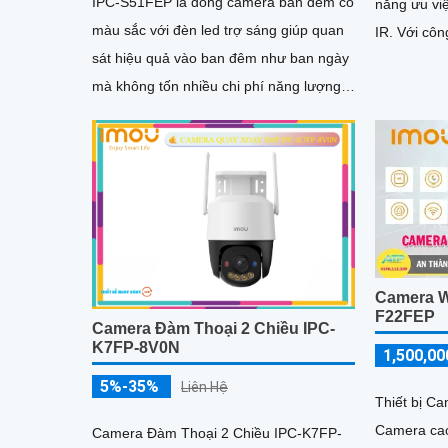
IPC-S51FEP là dòng camera ban đêm có
năng ưu vi
màu sắc với đèn led trợ sáng giúp quan
IR. Với 
sát hiệu quả vào ban đêm như ban ngày
mà không tốn nhiều chi phí năng lượng.
Thiết bị được trang bị...
Camera Wi
F22FEP
Camera Đàm Thoại 2 Chiều IPC-
K7FP-8V0N
1,500,00
5%-35%
Liên Hệ
Thiết bị C
Camera cao
Camera Đàm Thoại 2 Chiều IPC-K7FP-