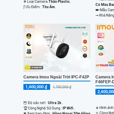
❄ Loại Camera
Thân Plastic.
Có Màu Ba
️ƒ Ưu Điểm :
Thu Âm.
👑 Mẫu Ca
️⇝ Khả Năng
Camera Imou Ngoài Trời IPC-F42P
Camera I
F46FEP-
1,400,000 ₫
1,700,000 ₫
2,400,00
🦉 Độ sắc nét :
Ultra 2k .
☀️ Hình ảnh
🏆 Công Nghệ Sử Dụng :
IP Wifi.
⚛️ Công Ng
❃ Xem ban đêm :
Hồng Ngoại 30m Hồng