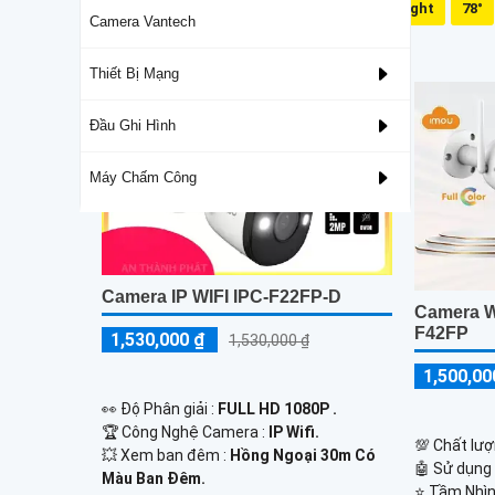
Mic Và Loa
Dual Light
78°
Camera Vantech
Lắp Camera Wifi Imou Giá Rẻ
Thiết Bị Mạng
Đầu Ghi Hình
Máy Chấm Công
Camera IP WIFI IPC-F22FP-D
Camera Wi
F42FP
1,530,000 ₫
1,530,000 ₫
1,500,00
️👀 Độ Phân giải :
FULL HD 1080P .
🏆 Công Nghệ Camera :
IP Wifi.
💯 Chất lượ
💥 Xem ban đêm :
Hồng Ngoại 30m Có
🤖️ Sử dụng
Màu Ban Đêm.
⭐ Tầm Nhìn