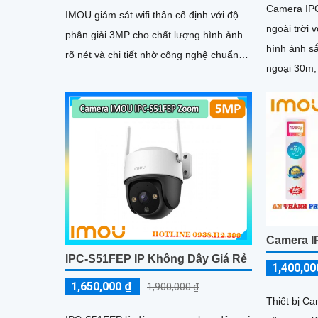
Camera IPC
IMOU giám sát wifi thân cố định với độ
ngoài trời 
phân giải 3MP cho chất lượng hình ảnh
hình ảnh s
rõ nét và chi tiết nhờ công nghệ chuẩn
ngoại 30m,
nén H265 camera giúp giảm băng...
H.265 tiết 
Camera I
IPC-S51FEP IP Không Dây Giá Rẻ
1,400,00
1,650,000 ₫
1,900,000 ₫
Thiết bị C