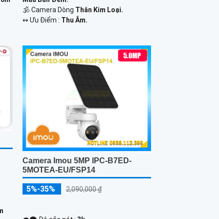
🕉️ Camera Dòng
Thân Kim Loại.
️↭ Ưu Điểm :
Thu Âm.
Camera Imou 5MP IPC-B7ED-
5MOTEA-EU/FSP14
5%-35%
2,090,000 ₫
0m