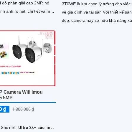
3T0WE là lựa chọn lý tưởng cho việc
nh ảnh rõ nét, chi tiết và màu
vệ gia đình và tài sản Với thiết kế sá
đẹp, camera này sở hữu khả năng xử
hình ảnh nhanh chóng,...
P Camera Wifi Imou
ời 5MP
0 ₫
1,800,000 ₫
 Sắc nét :
Ultra 2k+ sắc nét .