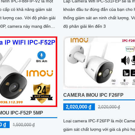
Ninh IPC-F88FIP-V2 là một
Lắp Camera Wifi IPC-S31FEP sẽ là 
 cấp có khả năng giám sát
khoản đầu tư đúng đắn của bạn cho 
 cao. Với độ phân giải
thống giám sát an ninh chất lượng. V
80P, camera này mang đến
độ phân giải lên đến 3
c nét và rõ ràng
CAMERA IMOU IPC F26FP
2,020,000 ₫
2,020,000 ₫
MOU IPC-F52P 5MP
Loại camera IPC-F26FP là một Came
0 ₫
1,500,000 ₫
giám sát chất lượng với giá cả phù h