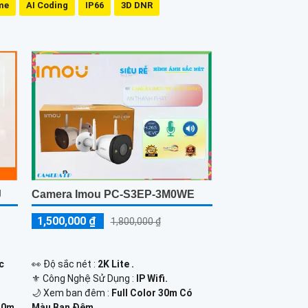
me
AI Coding
IP66
3D DNR
J
Camera Imou PC-S3EP-3M0WE
1,500,000 ₫
1,800,000 ₫
c
️👀 Độ sắc nét :
2K Lite .
⚜️ Công Nghệ Sử Dụng :
IP Wifi.
🌙 Xem ban đêm :
Full Color 30m Có
30m
Màu Ban Đêm.