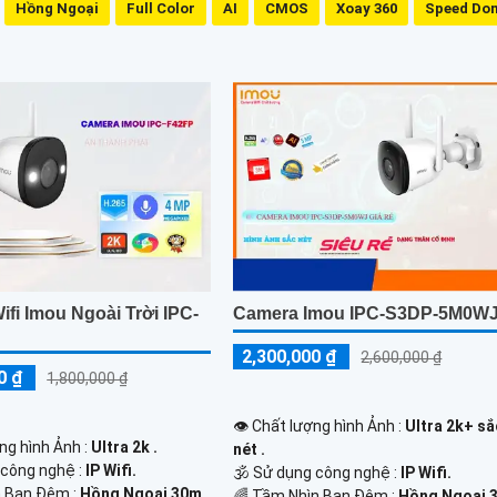
Hồng Ngoại
Full Color
AI
CMOS
Xoay 360
Speed Do
fi Imou Ngoài Trời IPC-
Camera Imou IPC-S3DP-5M0W
2,300,000 ₫
2,600,000 ₫
0 ₫
1,800,000 ₫
👁 Chất lượng hình Ảnh :
Ultra 2k+ sắ
ng hình Ảnh :
Ultra 2k .
nét .
 công nghệ :
IP Wifi.
🕉️ Sử dụng công nghệ :
IP Wifi.
 Ban Đêm :
Hồng Ngoại 30m
🌈 Tầm Nhìn Ban Đêm :
Hồng Ngoại 