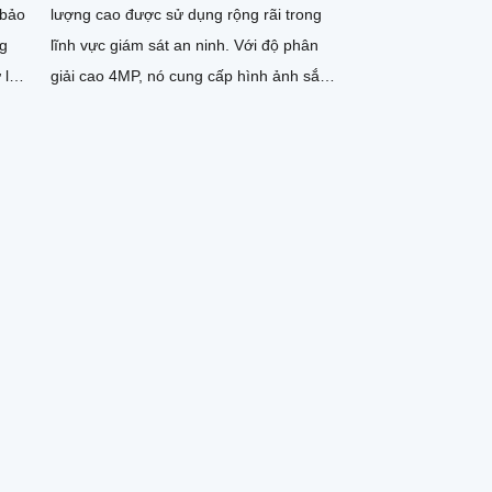
 bảo
lượng cao được sử dụng rộng rãi trong
ng
lĩnh vực giám sát an ninh. Với độ phân
 lý
giải cao 4MP, nó cung cấp hình ảnh sắc
nét và chi tiết