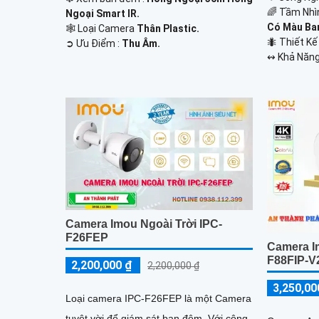
🌈 Tầm Nhì
Ngoại Smart IR.
Có Màu Ba
🕸️ Loại Camera
Thân Plastic.
🐜 Thiết K
️➲ Ưu Điểm :
Thu Âm.
️↭ Khả Năng
Camera Imou Ngoài Trời IPC-
F26FEP
Camera I
F88FIP-V
2,200,000 ₫
2,200,000 ₫
3,250,00
Loại camera IPC-F26FEP là một Camera
tuyệt vời để giám sát ban đêm. Với công