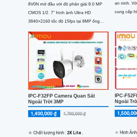
an ninh. Với độ phân giải cao 2MP, nó
8V0N mở đầu với độ phân giải 8.0 MP
cung cấp hì
CMOS 1/2. 7” hình ảnh Ultra HD
sắc sắc nét
3840×2160 tốc độ 15fps tại 8MP ống
kính cố định 3. 6mm cho góc nhìn
ngang...
IPC-F52F
IPC-F32FP Camera Quan Sát
Ngoài Tr
Ngoài Trời 3MP
1,500,00
1,400,000 ₫
1,700,000 ₫
🔅 Hình Ảnh
🔆 Chất lượng hình :
2K Lite .