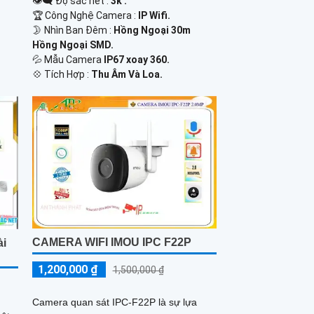
👁️‍🗨 Độ sắc nét :
3k .
🏆 Công Nghệ Camera :
IP Wifi.
🌛 Nhìn Ban Đêm :
Hồng Ngoại 30m
Hồng Ngoại SMD.
💦 Mẫu Camera
IP67 xoay 360.
️💠 Tích Hợp :
Thu Âm Và Loa.
CAMERA WIFI IMOU IPC F22P
ài
1,200,000 ₫
1,500,000 ₫
Camera quan sát IPC-F22P là sự lựa