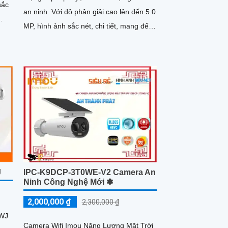
sắc
an ninh. Với độ phân giải cao lên đến 5.0
MP, hình ảnh sắc nét, chi tiết, mang đến
trải nghiệm chất...
J
IPC-K9DCP-3T0WE-V2 Camera An
Ninh Công Nghệ Mới ✽
2,000,000 ₫
2,300,000 ₫
0WJ
Camera Wifi Imou Năng Lượng Mặt Trời