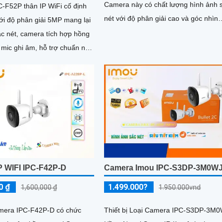
Camera này có chất lượng hình ảnh 
-F52P thân IP WiFi cố định
nét với độ phân giải cao và góc nhìn
với độ phân giải 5MP mang lại
rộng, giúp quan sát rõ ràng và chi tiết
ắc nét, camera tích hợp hồng
 mic ghi âm, hỗ trợ chuẩn nén
kiệm băng thông
P WIFI IPC-F42P-D
Camera Imou IPC-S3DP-3M0W
0 ₫
1.499.000?
1,600,000 ₫
1.950.000vnd
amera IPC-F42P-D có chức
Thiết bị Loại Camera IPC-S3DP-3M