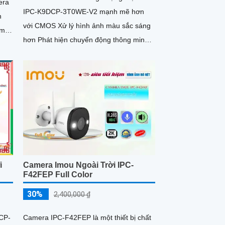
era
IPC-K9DCP-3T0WE-V2 mạnh mẽ hơn
n
với CMOS Xử lý hình ảnh màu sắc sáng
ầm
hơn Phát hiện chuyển động thông minh,
phát hiện hình dáng người có khả...
i
Camera Imou Ngoài Trời IPC-
F42FEP Full Color
30%
2,400,000 ₫
CP-
Camera IPC-F42FEP là một thiết bị chất