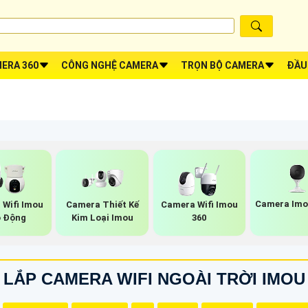
ERA 360
CÔNG NGHỆ CAMERA
TRỌN BỘ CAMERA
ĐẦU
Camera Imo
 Wifi Imou
Camera Thiết Kế
Camera Wifi Imou
 Động
Kim Loại Imou
360
LẮP CAMERA WIFI NGOÀI TRỜI IMOU