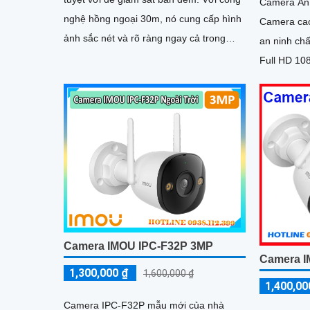
Camera An 
nghệ hồng ngoại 30m, nó cung cấp hình
Camera cao
ảnh sắc nét và rõ ràng ngay cả trong
an ninh chất lượng
điều kiện ánh sáng yếu. Độ phân giải 2
Full HD 10
hình ảnh sắ
Camera IMOU IPC-F32P 3MP
Camera I
1,300,000 ₫
1,600,000 ₫
1,400,00
Camera IPC-F32P mẫu mới của nhà