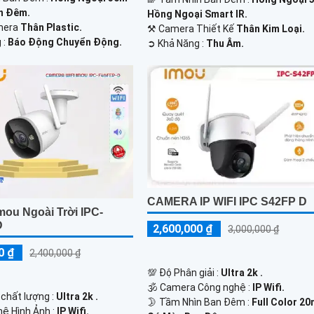
n Đêm.
Hồng Ngoại Smart IR.
mera
Thân Plastic.
⚒ Camera Thiết Kế
Thân Kim Loại.
 :
Báo Động Chuyển Động.
️➲ Khả Năng :
Thu Âm.
CAMERA IP WIFI IPC S42FP D
mou Ngoài Trời IPC-
D
2,600,000 ₫
3,000,000 ₫
0 ₫
2,400,000 ₫
💯 Độ Phân giải :
Ultra 2k .
🕉️ Camera Công nghệ :
IP Wifi.
 chất lượng :
Ultra 2k .
🌛 Tầm Nhìn Ban Đêm :
Full Color 2
hệ Hình Ảnh :
IP Wifi.