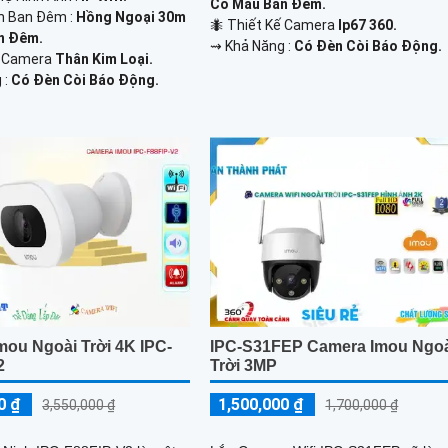
Có Màu Ban Đêm.
n Ban Đêm :
Hồng Ngoại 30m
🐜 Thiết Kế Camera
Ip67 360.
n Đêm.
️⇝ Khả Năng :
Có Đèn Còi Báo Động.
ế Camera
Thân Kim Loại.
 :
Có Đèn Còi Báo Động.
mou Ngoài Trời 4K IPC-
IPC-S31FEP Camera Imou Ngo
2
Trời 3MP
0 ₫
1,500,000 ₫
3,550,000 ₫
1,700,000 ₫