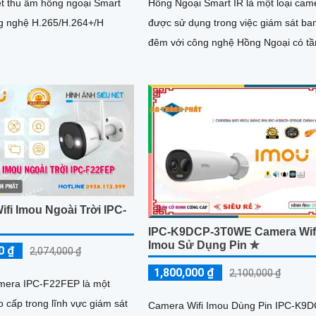
ệt thu âm hồng ngoại Smart
Hồng Ngoại Smart IR là một loại cam
công nghệ H.265/H.264+/H
được sử dụng trong việc giám sát ba
đêm với công nghệ Hồng Ngoại có t
quan sát lên đến 30m. Với...
fi Imou Ngoài Trời IPC-
IPC-K9DCP-3T0WE Camera Wif
Imou Sử Dụng Pin ✮
0 ₫
2,074,000 ₫
1,800,000 ₫
2,100,000 ₫
amera IPC-F22FEP là một
 cấp trong lĩnh vực giám sát
Camera Wifi Imou Dùng Pin IPC-K9D