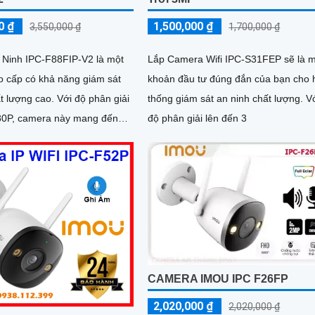
0 ₫
1,500,000 ₫
3,550,000 ₫
1,700,000 ₫
Ninh IPC-F88FIP-V2 là một
Lắp Camera Wifi IPC-S31FEP sẽ là 
 cấp có khả năng giám sát
khoản đầu tư đúng đắn của bạn cho 
 cao. Với độ phân giải
thống giám sát an ninh chất lượng. V
80P, camera này mang đến
độ phân giải lên đến 3
c nét và rõ ràng
CAMERA IMOU IPC F26FP
2,020,000 ₫
2,020,000 ₫