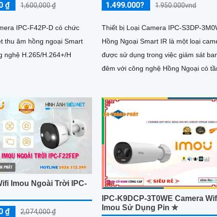
0 ₫
1.499.000?
1,600,000 ₫
1.950.000vnd
amera IPC-F42P-D có chức
Thiết bị Loại Camera IPC-S3DP-3M
ệt thu âm hồng ngoại Smart
Hồng Ngoại Smart IR là một loại cam
công nghệ H.265/H.264+/H
được sử dụng trong việc giám sát ba
đêm với công nghệ Hồng Ngoại có t
quan sát lên đến 30m. Với...
fi Imou Ngoài Trời IPC-
IPC-K9DCP-3T0WE Camera Wif
Imou Sử Dụng Pin ✮
0 ₫
2,074,000 ₫