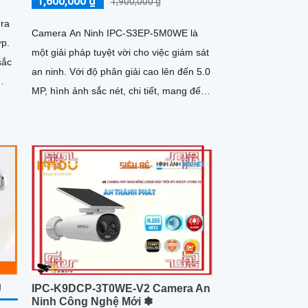
1,600,000 ₫
1,900,000 ₫
ra
Camera An Ninh IPC-S3EP-5M0WE là
ợp.
một giải pháp tuyệt vời cho việc giám sát
sắc
an ninh. Với độ phân giải cao lên đến 5.0
MP, hình ảnh sắc nét, chi tiết, mang đến
trải nghiệm chất...
J
IPC-K9DCP-3T0WE-V2 Camera An
Ninh Công Nghệ Mới ✽