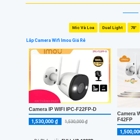
Mic Và Loa
Dual Light
78°
Lắp Camera Wifi Imou Giá Rẻ
Camera IP WIFI IPC-F22FP-D
Camera Wi
F42FP
1,530,000 ₫
1,530,000 ₫
1,500,00