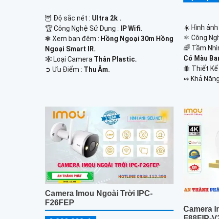
🦉 Độ sắc nét :
Ultra 2k .
☀️ Hình ảnh
🏆 Công Nghệ Sử Dụng :
IP Wifi.
⚛️ Công Ng
❃ Xem ban đêm :
Hồng Ngoại 30m Hồng
🌈 Tầm Nhì
Ngoại Smart IR.
Có Màu Ba
🕸️ Loại Camera
Thân Plastic.
🐜 Thiết K
️➲ Ưu Điểm :
Thu Âm.
️↭ Khả Năng
Camera Imou Ngoài Trời IPC-
F26FEP
Camera I
F88FIP-V