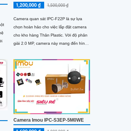
1,200,000 ₫
1,500,000 ₫
Camera quan sát IPC-F22P là sự lựa
một
chọn hoàn hảo cho việc lắp đặt camera
hệ
cho kho hàng Thân Plastic. Với độ phân
ới
giải 2.0 MP, camera này mang đến hình
ảnh rõ nét cả ngày và đêm
Camera Imou IPC-S3EP-5M0WE