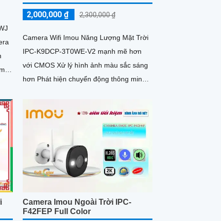
2,000,000 ₫
2,300,000 ₫
0WJ
Camera Wifi Imou Năng Lượng Mặt Trời
era
IPC-K9DCP-3T0WE-V2 mạnh mẽ hơn
n
với CMOS Xử lý hình ảnh màu sắc sáng
ầm
hơn Phát hiện chuyển động thông minh,
phát hiện hình dáng người có khả...
i
Camera Imou Ngoài Trời IPC-
F42FEP Full Color