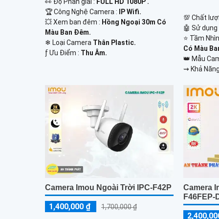
️👀 Độ Phân giải :
FULL HD 1080P .
🏆 Công Nghệ Camera :
IP Wifi.
💯 Chất lượ
💥 Xem ban đêm :
Hồng Ngoại 30m Có
🤖️ Sử dụng
Màu Ban Đêm.
⭐ Tầm Nhìn
❄ Loại Camera
Thân Plastic.
Có Màu Ba
️ƒ Ưu Điểm :
Thu Âm.
👑 Mẫu Ca
️⇝ Khả Năng
Camera Imou Ngoài Trời IPC-F42P
Camera I
F46FEP-
1,400,000 ₫
1,700,000 ₫
2,400,00