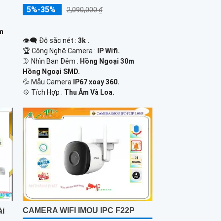
5%-35%
2,090,000 ₫
0m
👁️‍🗨 Độ sắc nét :
3k .
🏆 Công Nghệ Camera :
IP Wifi.
🌛 Nhìn Ban Đêm :
Hồng Ngoại 30m
Hồng Ngoại SMD.
💦 Mẫu Camera
IP67 xoay 360.
️💠 Tích Hợp :
Thu Âm Và Loa.
CAMERA WIFI IMOU IPC F22P
ài