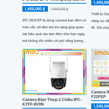
1,400,00
1,650,000 ₫
1,900,000 ₫
Thiết bị C
IPC-S51FEP là dòng camera ban đêm có
năng ưu vi
màu sắc với đèn led trợ sáng giúp quan
IR. Với 
sát hiệu quả vào ban đêm như ban ngày
mà không tốn nhiều chi phí năng lượng.
Thiết bị được trang bị...
Camera Wi
F22FEP
Camera Đàm Thoại 2 Chiều IPC-
K7FP-8V0N
1,500,00