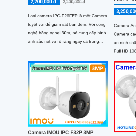
2,200,000 ₫
2,200,000 ₫
3,250,00
Loại camera IPC-F26FEP là một Camera
tuyệt vời để giám sát ban đêm. Với công
Camera An 
nghệ hồng ngoại 30m, nó cung cấp hình
Camera cao
ảnh sắc nét và rõ ràng ngay cả trong
an ninh chất lượng
điều kiện ánh sáng yếu. Độ phân giải 2
Full HD 10
hình ảnh sắ
Camera IMOU IPC-F32P 3MP