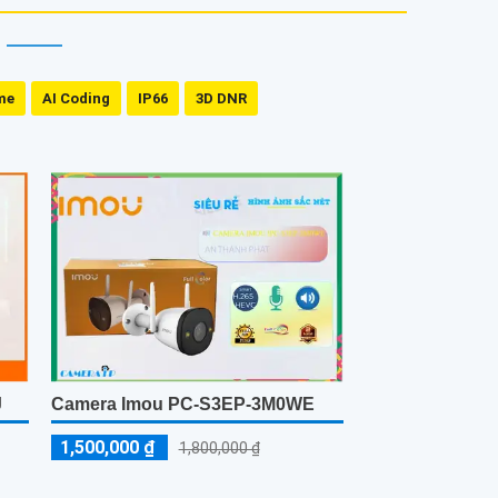
me
AI Coding
IP66
3D DNR
J
Camera Imou PC-S3EP-3M0WE
1,500,000 ₫
1,800,000 ₫