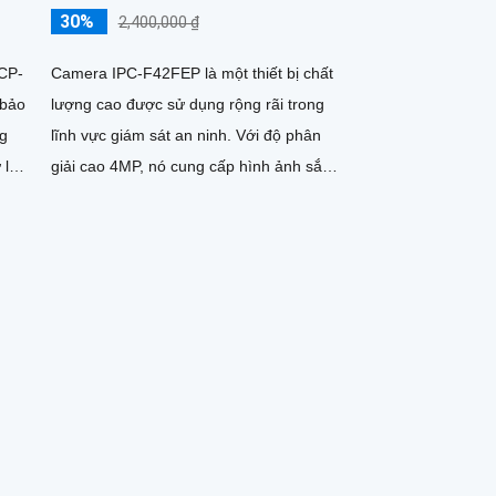
30%
2,400,000 ₫
CP-
Camera IPC-F42FEP là một thiết bị chất
 bảo
lượng cao được sử dụng rộng rãi trong
ng
lĩnh vực giám sát an ninh. Với độ phân
 lý
giải cao 4MP, nó cung cấp hình ảnh sắc
nét và chi tiết