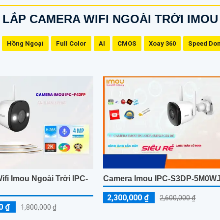
LẮP CAMERA WIFI NGOÀI TRỜI IMOU
Hồng Ngoại
Full Color
AI
CMOS
Xoay 360
Speed Do
fi Imou Ngoài Trời IPC-
Camera Imou IPC-S3DP-5M0W
2,300,000 ₫
2,600,000 ₫
0 ₫
1,800,000 ₫