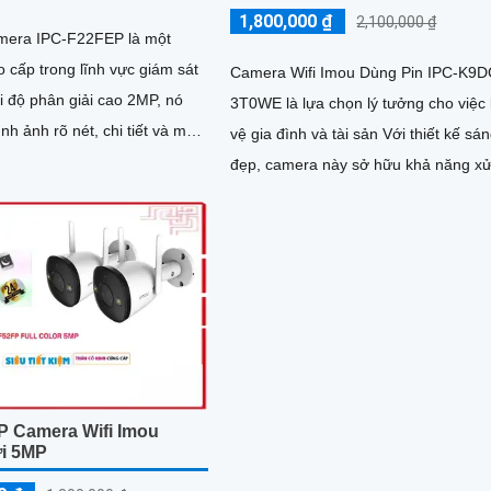
1,800,000 ₫
2,100,000 ₫
amera IPC-F22FEP là một
 cấp trong lĩnh vực giám sát
Camera Wifi Imou Dùng Pin IPC-K9D
3T0WE là lựa chọn lý tưởng cho việc
nh ảnh rõ nét, chi tiết và màu
vệ gia đình và tài sản Với thiết kế sá
đẹp, camera này sở hữu khả năng xử
hình ảnh nhanh chóng,...
P Camera Wifi Imou
ời 5MP