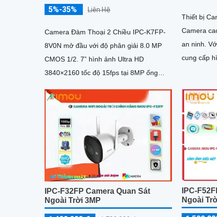
5%-35%
Liên Hệ
Thiết bị C
Camera cao
Camera Đàm Thoại 2 Chiều IPC-K7FP-
an ninh. Với độ phân giải cao 2MP, nó
8V0N mở đầu với độ phân giải 8.0 MP
cung cấp hì
CMOS 1/2. 7” hình ảnh Ultra HD
sắc sắc nét
3840×2160 tốc độ 15fps tại 8MP ống
kính cố định 3. 6mm cho góc nhìn
ngang...
IPC-F52F
IPC-F32FP Camera Quan Sát
Ngoài Tr
Ngoài Trời 3MP