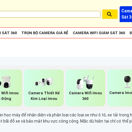
Came
Sát 3
 SÁT 360
TRỌN BỘ CAMERA GIÁ RẺ
CAMERA WIFI GIÁM SÁT 360
Đ
Camera Imo
 Wifi Imou
Camera Thiết Kế
Camera Wifi Imou
 Động
Kim Loại Imou
360
 học máy để nhận diện và phân loại các loại xe như ô tô, xe tải trong
t bãi đỗ xe và bảo mật khu vực công cộng. Mặc dù hiện tại chỉ có thể ph