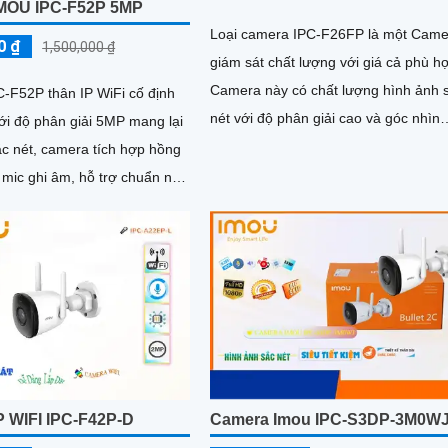
MOU IPC-F52P 5MP
Loại camera IPC-F26FP là một Came
0 ₫
1,500,000 ₫
giám sát chất lượng với giá cả phù h
Camera này có chất lượng hình ảnh 
-F52P thân IP WiFi cố định
nét với độ phân giải cao và góc nhìn
với độ phân giải 5MP mang lại
rộng, giúp quan sát rõ ràng và chi tiết
ắc nét, camera tích hợp hồng
 mic ghi âm, hỗ trợ chuẩn nén
kiệm băng thông
P WIFI IPC-F42P-D
Camera Imou IPC-S3DP-3M0W