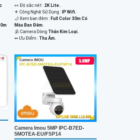
c
️👀 Độ sắc nét :
2K Lite .
⚜️ Công Nghệ Sử Dụng :
IP Wifi.
🌙 Xem ban đêm :
Full Color 30m Có
30m
Màu Ban Đêm.
🕉️ Camera Dòng
Thân Kim Loại.
️↭ Ưu Điểm :
Thu Âm.
Camera Imou 5MP IPC-B7ED-
5MOTEA-EU/FSP14