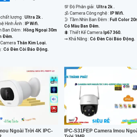
💯 Độ Phân giải :
Ultra 2k .
🕉️ Camera Công nghệ :
IP Wifi.
 chất lượng :
Ultra 2k .
🌛 Tầm Nhìn Ban Đêm :
Full Color 2
hệ Hình Ảnh :
IP Wifi.
Có Màu Ban Đêm.
n Ban Đêm :
Hồng Ngoại 30m
🐜 Thiết Kế Camera
Ip67 360.
n Đêm.
️⇝ Khả Năng :
Có Đèn Còi Báo Động.
ế Camera
Thân Kim Loại.
 :
Có Đèn Còi Báo Động.
mou Ngoài Trời 4K IPC-
IPC-S31FEP Camera Imou Ngo
2
Trời 3MP