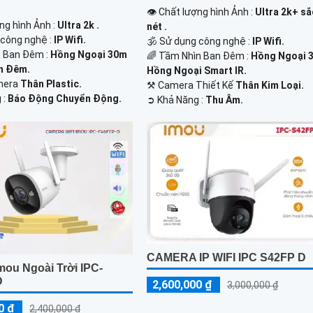
👁 Chất lượng hình Ảnh :
Ultra 2k+ sắ
ng hình Ảnh :
Ultra 2k .
nét .
 công nghệ :
IP Wifi.
🕉️ Sử dụng công nghệ :
IP Wifi.
 Ban Đêm :
Hồng Ngoại 30m
🌈 Tầm Nhìn Ban Đêm :
Hồng Ngoại 
n Đêm.
Hồng Ngoại Smart IR.
mera
Thân Plastic.
⚒ Camera Thiết Kế
Thân Kim Loại.
 :
Báo Động Chuyển Động.
️➲ Khả Năng :
Thu Âm.
CAMERA IP WIFI IPC S42FP D
mou Ngoài Trời IPC-
D
2,600,000 ₫
3,000,000 ₫
0 ₫
2,400,000 ₫