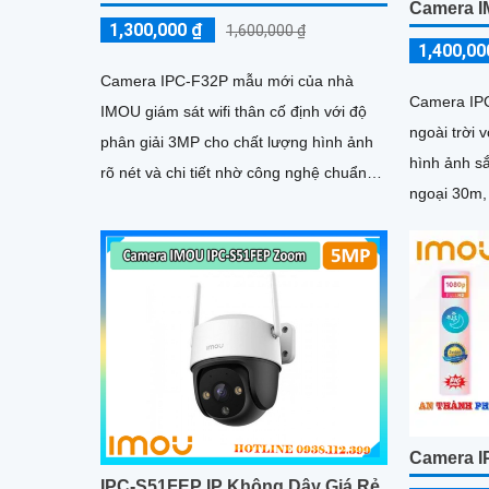
Camera I
1,300,000 ₫
1,600,000 ₫
1,400,00
Camera IPC-F32P mẫu mới của nhà
Camera IPC
IMOU giám sát wifi thân cố định với độ
ngoài trời 
phân giải 3MP cho chất lượng hình ảnh
hình ảnh s
rõ nét và chi tiết nhờ công nghệ chuẩn
ngoại 30m,
nén H265 camera giúp giảm băng...
H.265 tiết 
Camera I
IPC-S51FEP IP Không Dây Giá Rẻ