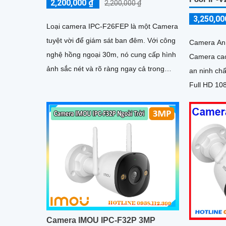
2,200,000 ₫
2,200,000 ₫
3,250,00
Loại camera IPC-F26FEP là một Camera
tuyệt vời để giám sát ban đêm. Với công
Camera An 
nghệ hồng ngoại 30m, nó cung cấp hình
Camera cao
ảnh sắc nét và rõ ràng ngay cả trong
an ninh chất lượng
điều kiện ánh sáng yếu. Độ phân giải 2
Full HD 10
hình ảnh sắ
Camera IMOU IPC-F32P 3MP