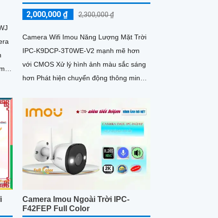
2,000,000 ₫
2,300,000 ₫
0WJ
Camera Wifi Imou Năng Lượng Mặt Trời
era
IPC-K9DCP-3T0WE-V2 mạnh mẽ hơn
n
với CMOS Xử lý hình ảnh màu sắc sáng
ầm
hơn Phát hiện chuyển động thông minh,
phát hiện hình dáng người có khả...
i
Camera Imou Ngoài Trời IPC-
F42FEP Full Color