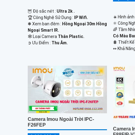
🦉 Độ sắc nét :
Ultra 2k .
☀️ Hình ảnh
🏆 Công Nghệ Sử Dụng :
IP Wifi.
⚛️ Công Ng
❃ Xem ban đêm :
Hồng Ngoại 30m Hồng
🌈 Tầm Nhì
Ngoại Smart IR.
Có Màu Ba
🕸️ Loại Camera
Thân Plastic.
🐜 Thiết K
️➲ Ưu Điểm :
Thu Âm.
️↭ Khả Năng
Camera Imou Ngoài Trời IPC-
F26FEP
Camera I
F88FIP-V