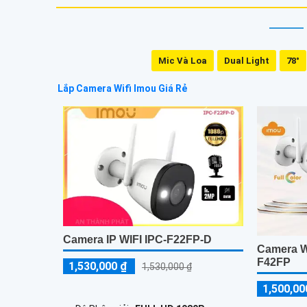
Mic Và Loa
Dual Light
78°
Lắp Camera Wifi Imou Giá Rẻ
Camera IP WIFI IPC-F22FP-D
Camera Wi
F42FP
1,530,000 ₫
1,530,000 ₫
1,500,00