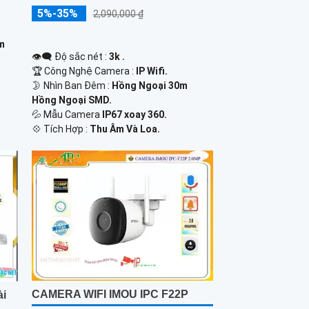
5%-35%
2,090,000 ₫
0m
👁️‍🗨 Độ sắc nét :
3k .
🏆 Công Nghệ Camera :
IP Wifi.
🌛 Nhìn Ban Đêm :
Hồng Ngoại 30m
Hồng Ngoại SMD.
💦 Mẫu Camera
IP67 xoay 360.
️💠 Tích Hợp :
Thu Âm Và Loa.
CAMERA WIFI IMOU IPC F22P
ài