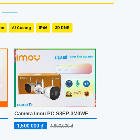
me
AI Coding
IP66
3D DNR
J
Camera Imou PC-S3EP-3M0WE
1,500,000 ₫
1,800,000 ₫