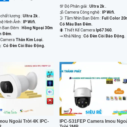
💯 Độ Phân giải :
Ultra 2k .
🕉️ Camera Công nghệ :
IP Wifi.
 chất lượng :
Ultra 2k .
🌛 Tầm Nhìn Ban Đêm :
Full Color 2
hệ Hình Ảnh :
IP Wifi.
Có Màu Ban Đêm.
n Ban Đêm :
Hồng Ngoại 30m
🐜 Thiết Kế Camera
Ip67 360.
n Đêm.
️⇝ Khả Năng :
Có Đèn Còi Báo Động.
ế Camera
Thân Kim Loại.
 :
Có Đèn Còi Báo Động.
mou Ngoài Trời 4K IPC-
IPC-S31FEP Camera Imou Ngo
2
Trời 3MP