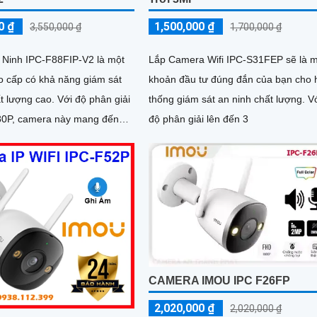
0 ₫
1,500,000 ₫
3,550,000 ₫
1,700,000 ₫
Ninh IPC-F88FIP-V2 là một
Lắp Camera Wifi IPC-S31FEP sẽ là 
 cấp có khả năng giám sát
khoản đầu tư đúng đắn của bạn cho 
 cao. Với độ phân giải
thống giám sát an ninh chất lượng. V
80P, camera này mang đến
độ phân giải lên đến 3
c nét và rõ ràng
CAMERA IMOU IPC F26FP
2,020,000 ₫
2,020,000 ₫