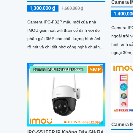
Camera I
1,300,000 ₫
1,600,000 ₫
1,400,00
Camera IPC-F32P mẫu mới của nhà
Camera IPC
IMOU giám sát wifi thân cố định với độ
ngoài trời 
phân giải 3MP cho chất lượng hình ảnh
hình ảnh s
rõ nét và chi tiết nhờ công nghệ chuẩn
ngoại 30m,
nén H265 camera giúp giảm băng...
H.265 tiết 
Camera I
IPC-S51FEP IP Không Dây Giá Rẻ