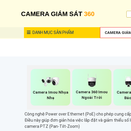
CAMERA GIÁM SÁT
360
DANH MỤC
SẢN PHẨM
CAMERA GIÁM
Camera 360 Imou
Camera Imou Nhụa
Camera
Ngoài Trời
Nhẹ
Báo
Công nghệ Power over Ethernet (PoE) cho phép cung cấp 
Điều này giúp đơn giản hóa việc lắp đặt và giảm thiểu số 
camera PTZ (Pan-Tilt-Zoom)