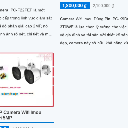
1,800,000 ₫
2,100,000 ₫
amera IPC-F22FEP là một
 cấp trong lĩnh vực giám sát
Camera Wifi Imou Dùng Pin IPC-K9D
3T0WE là lựa chọn lý tưởng cho việc
nh ảnh rõ nét, chi tiết và màu
vệ gia đình và tài sản Với thiết kế sá
đẹp, camera này sở hữu khả năng xử
hình ảnh nhanh chóng,...
P Camera Wifi Imou
ời 5MP