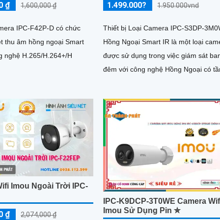
0 ₫
1.499.000?
1,600,000 ₫
1.950.000vnd
amera IPC-F42P-D có chức
Thiết bị Loại Camera IPC-S3DP-3M
ệt thu âm hồng ngoại Smart
Hồng Ngoại Smart IR là một loại cam
công nghệ H.265/H.264+/H
được sử dụng trong việc giám sát ba
đêm với công nghệ Hồng Ngoại có t
quan sát lên đến 30m. Với...
fi Imou Ngoài Trời IPC-
IPC-K9DCP-3T0WE Camera Wif
Imou Sử Dụng Pin ✮
0 ₫
2,074,000 ₫