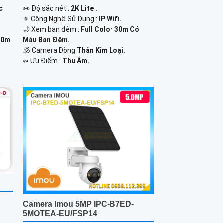
c
️👀 Độ sắc nét :
2K Lite .
⚜️ Công Nghệ Sử Dụng :
IP Wifi.
🌙 Xem ban đêm :
Full Color 30m Có
30m
Màu Ban Đêm.
🕉️ Camera Dòng
Thân Kim Loại.
️↭ Ưu Điểm :
Thu Âm.
Camera Imou 5MP IPC-B7ED-
5MOTEA-EU/FSP14