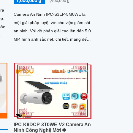
1,600,000 ₫
1,900,000 ₫
ra
Camera An Ninh IPC-S3EP-5M0WE là
ợp.
một giải pháp tuyệt vời cho việc giám sát
sắc
an ninh. Với độ phân giải cao lên đến 5.0
MP, hình ảnh sắc nét, chi tiết, mang đến
trải nghiệm chất...
J
IPC-K9DCP-3T0WE-V2 Camera An
Ninh Công Nghệ Mới ✽