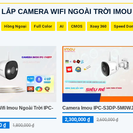
LẮP CAMERA WIFI NGOÀI TRỜI IMOU
Hồng Ngoại
Full Color
AI
CMOS
Xoay 360
Speed Do
fi Imou Ngoài Trời IPC-
Camera Imou IPC-S3DP-5M0W
2,300,000 ₫
2,600,000 ₫
0 ₫
1,800,000 ₫