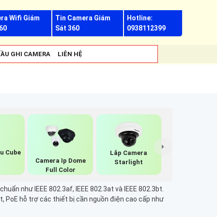
ra Wifi Giám
Tin Camera Giám
Hotline:
60
Sát 360
0938112399
ẦU GHI CAMERA
LIÊN HỆ
u Cube
Lắp Camera
Camera Ip Dome
Starlight
Full Color
uẩn như IEEE 802.3af, IEEE 802.3at và IEEE 802.3bt.
ệt, PoE hỗ trợ các thiết bị cần nguồn điện cao cấp như