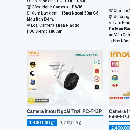
️👀 Độ Phân giải :
FULL HD 1080P .
🏆 Công Nghệ Camera :
IP Wifi.
💯 Chất lượ
💥 Xem ban đêm :
Hồng Ngoại 30m Có
🤖️ Sử dụng
Màu Ban Đêm.
⭐ Tầm Nhìn
❄ Loại Camera
Thân Plastic.
Có Màu Ba
️ƒ Ưu Điểm :
Thu Âm.
👑 Mẫu Ca
️⇝ Khả Năng
Camera Imou Ngoài Trời IPC-F42P
Camera I
F46FEP-
1,400,000 ₫
1,700,000 ₫
2,400,00