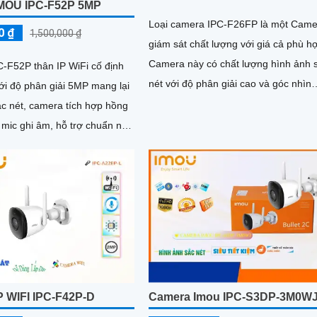
MOU IPC-F52P 5MP
Loại camera IPC-F26FP là một Came
0 ₫
1,500,000 ₫
giám sát chất lượng với giá cả phù h
Camera này có chất lượng hình ảnh 
-F52P thân IP WiFi cố định
nét với độ phân giải cao và góc nhìn
với độ phân giải 5MP mang lại
rộng, giúp quan sát rõ ràng và chi tiết
ắc nét, camera tích hợp hồng
 mic ghi âm, hỗ trợ chuẩn nén
kiệm băng thông
P WIFI IPC-F42P-D
Camera Imou IPC-S3DP-3M0W