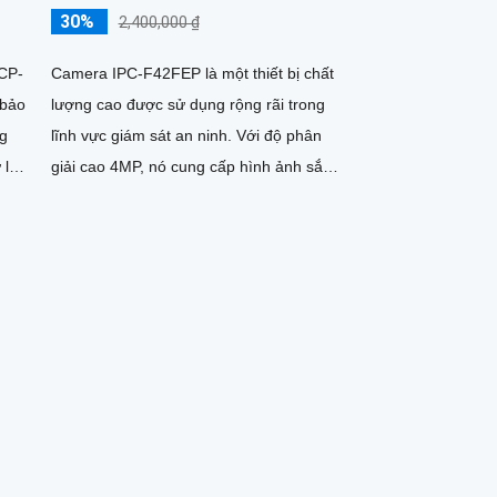
30%
2,400,000 ₫
CP-
Camera IPC-F42FEP là một thiết bị chất
 bảo
lượng cao được sử dụng rộng rãi trong
ng
lĩnh vực giám sát an ninh. Với độ phân
 lý
giải cao 4MP, nó cung cấp hình ảnh sắc
nét và chi tiết