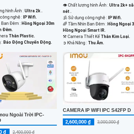
👁 Chất lượng hình Ảnh :
Ultra 2k+ sắ
ng hình Ảnh :
Ultra 2k .
nét .
 công nghệ :
IP Wifi.
🕉️ Sử dụng công nghệ :
IP Wifi.
 Ban Đêm :
Hồng Ngoại 30m
🌈 Tầm Nhìn Ban Đêm :
Hồng Ngoại 
n Đêm.
Hồng Ngoại Smart IR.
mera
Thân Plastic.
⚒ Camera Thiết Kế
Thân Kim Loại.
 :
Báo Động Chuyển Động.
️➲ Khả Năng :
Thu Âm.
CAMERA IP WIFI IPC S42FP D
mou Ngoài Trời IPC-
D
2,600,000 ₫
3,000,000 ₫
0 ₫
2,400,000 ₫