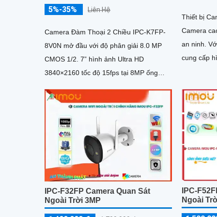
5%-35%
Liên Hệ
Thiết bị C
Camera cao
Camera Đàm Thoại 2 Chiều IPC-K7FP-
an ninh. Với độ phân giải cao 2MP, nó
8V0N mở đầu với độ phân giải 8.0 MP
cung cấp hì
CMOS 1/2. 7” hình ảnh Ultra HD
sắc sắc nét
3840×2160 tốc độ 15fps tại 8MP ống
kính cố định 3. 6mm cho góc nhìn
ngang...
IPC-F52F
IPC-F32FP Camera Quan Sát
Ngoài Tr
Ngoài Trời 3MP