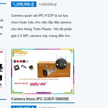
1,200,000 ₫
1,500,000 ₫
Camera quan sát IPC-F22P là sự lựa
một
chọn hoàn hảo cho việc lắp đặt camera
hệ
cho kho hàng Thân Plastic. Với độ phân
ới
giải 2.0 MP, camera này mang đến hình
ảnh rõ nét cả ngày và đêm
Camera Imou IPC-S3EP-5M0WE