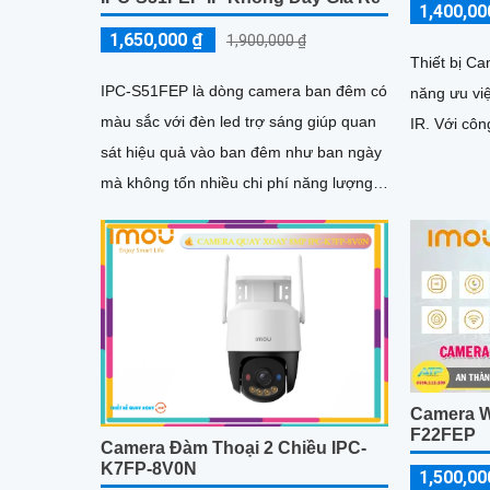
1,400,00
1,650,000 ₫
1,900,000 ₫
Thiết bị C
IPC-S51FEP là dòng camera ban đêm có
năng ưu vi
màu sắc với đèn led trợ sáng giúp quan
IR. Với 
sát hiệu quả vào ban đêm như ban ngày
mà không tốn nhiều chi phí năng lượng.
Thiết bị được trang bị...
Camera Wi
F22FEP
Camera Đàm Thoại 2 Chiều IPC-
K7FP-8V0N
1,500,00