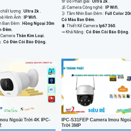
💯 Độ Phân giải :
Ultra 2k .
🕉️ Camera Công nghệ :
IP Wifi.
 chất lượng :
Ultra 2k .
🌛 Tầm Nhìn Ban Đêm :
Full Color 2
hệ Hình Ảnh :
IP Wifi.
Có Màu Ban Đêm.
n Ban Đêm :
Hồng Ngoại 30m
🐜 Thiết Kế Camera
Ip67 360.
n Đêm.
️⇝ Khả Năng :
Có Đèn Còi Báo Động.
ế Camera
Thân Kim Loại.
 :
Có Đèn Còi Báo Động.
mou Ngoài Trời 4K IPC-
IPC-S31FEP Camera Imou Ngo
2
Trời 3MP