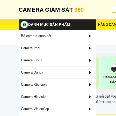
CAMERA GIÁM SÁT
360
DANH MỤC SẢN PHẨM
HÃNG CAM
Bộ camera quan sát
Camera Imou
Camera Ezviz
Camera Dahua
Camera 360 Imou
Camera Imou Nhụa
Camera
Ngoài Trời
Nhẹ
Báo
Camera Kbvision
Camera sử dụng chip Progressive Scan CMOS nổi bật với độ
Camera Hikvision
cho người dùng. Camera này cũng ít bị nhiễu, đảm bảo hìn
trọng một cách chân thực và sắc nét.
Camera VisionCop