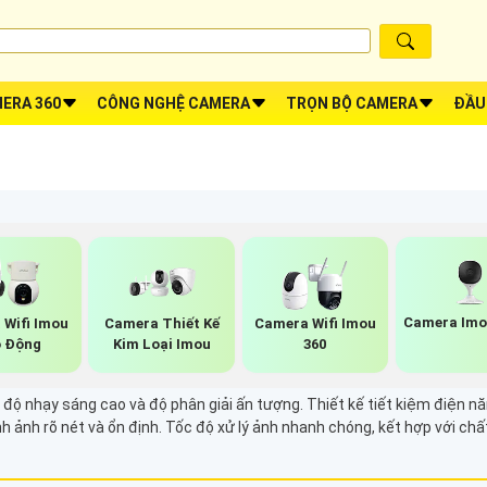
ERA 360
CÔNG NGHỆ CAMERA
TRỌN BỘ CAMERA
ĐẦU
Camera Imo
 Wifi Imou
Camera Thiết Kế
Camera Wifi Imou
 Động
Kim Loại Imou
360
 nhạy sáng cao và độ phân giải ấn tượng. Thiết kế tiết kiệm điện năng 
h ảnh rõ nét và ổn định. Tốc độ xử lý ảnh nhanh chóng, kết hợp với ch