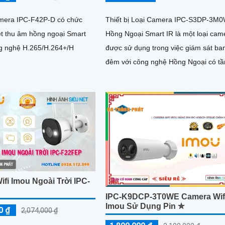
amera IPC-F42P-D có chức
Thiết bị Loại Camera IPC-S3DP-3M
ệt thu âm hồng ngoại Smart
Hồng Ngoại Smart IR là một loại cam
công nghệ H.265/H.264+/H
được sử dụng trong việc giám sát ba
đêm với công nghệ Hồng Ngoại có t
quan sát lên đến 30m. Với...
fi Imou Ngoài Trời IPC-
IPC-K9DCP-3T0WE Camera Wif
Imou Sử Dụng Pin ✮
0 ₫
2,074,000 ₫