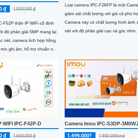
Loại camera IPC-F26FP là một Came
0 ₫
1,500,000 ₫
giám sát chất lượng với giá cả phù h
Camera này có chất lượng hình ảnh 
-F52P thân IP WiFi cố định
nét với độ phân giải cao và góc nhìn
với độ phân giải 5MP mang lại
rộng, giúp quan sát rõ ràng và chi tiết
ắc nét, camera tích hợp hồng
 mic ghi âm, hỗ trợ chuẩn nén
kiệm băng thông
P WIFI IPC-F42P-D
Camera Imou IPC-S3DP-3M0W
0 ₫
1.499.000?
1,600,000 ₫
1.950.000vnd