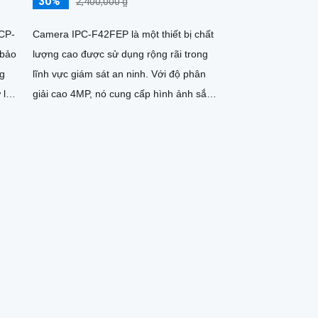
30%
2,400,000 ₫
CP-
Camera IPC-F42FEP là một thiết bị chất
 bảo
lượng cao được sử dụng rộng rãi trong
ng
lĩnh vực giám sát an ninh. Với độ phân
 lý
giải cao 4MP, nó cung cấp hình ảnh sắc
nét và chi tiết