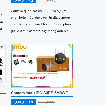
1,500,000 ₫
Camera quan sát IPC-F22P là sự lựa
một
chọn hoàn hảo cho việc lắp đặt camera
hệ
cho kho hàng Thân Plastic. Với độ phân
ới
giải 2.0 MP, camera này mang đến hình
ảnh rõ nét cả ngày và đêm
Camera Imou IPC-S3EP-5M0WE
1,600,000 ₫
1,900,000 ₫