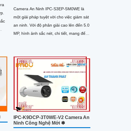
ra
Camera An Ninh IPC-S3EP-5M0WE là
ợp.
một giải pháp tuyệt vời cho việc giám sát
sắc
an ninh. Với độ phân giải cao lên đến 5.0
MP, hình ảnh sắc nét, chi tiết, mang đến
trải nghiệm chất...
J
IPC-K9DCP-3T0WE-V2 Camera An
Ninh Công Nghệ Mới ✽