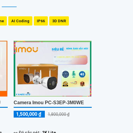
me
AI Coding
IP66
3D DNR
J
Camera Imou PC-S3EP-3M0WE
1,500,000 ₫
1,800,000 ₫
c
️👀 Độ sắc nét :
2K Lite .