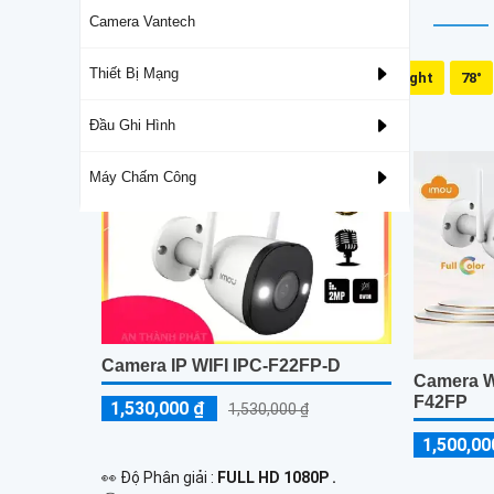
Camera Vantech
Thiết Bị Mạng
Mic Và Loa
Dual Light
78°
Lắp Camera Wifi Imou Giá Rẻ
Đầu Ghi Hình
Máy Chấm Công
Camera IP WIFI IPC-F22FP-D
Camera Wi
F42FP
1,530,000 ₫
1,530,000 ₫
1,500,00
️👀 Độ Phân giải :
FULL HD 1080P .