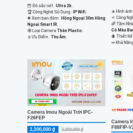
🦉 Độ sắc nét :
Ultra 2k .
☀️ Hình ảnh
🏆 Công Nghệ Sử Dụng :
IP Wifi.
⚛️ Công Ng
❃ Xem ban đêm :
Hồng Ngoại 30m Hồng
🌈 Tầm Nhì
Ngoại Smart IR.
Có Màu Ba
🕸️ Loại Camera
Thân Plastic.
🐜 Thiết K
️➲ Ưu Điểm :
Thu Âm.
️↭ Khả Năng
Camera Imou Ngoài Trời IPC-
F26FEP
Camera I
F88FIP-V
2,200,000 ₫
2,200,000 ₫