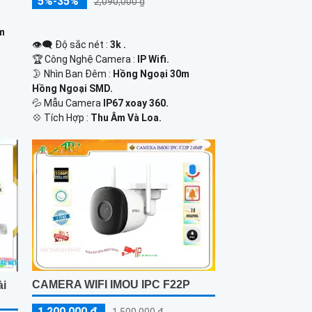
5%-35%
2,090,000 ₫
0m
👁️‍🗨 Độ sắc nét :
3k .
🏆 Công Nghệ Camera :
IP Wifi.
🌛 Nhìn Ban Đêm :
Hồng Ngoại 30m
Hồng Ngoại SMD.
💦 Mẫu Camera
IP67 xoay 360.
️💠 Tích Hợp :
Thu Âm Và Loa.
CAMERA WIFI IMOU IPC F22P
ài
1,200,000 ₫