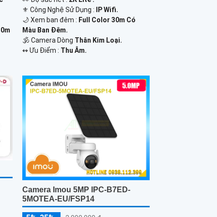
⚜️ Công Nghệ Sử Dụng :
IP Wifi.
🌙 Xem ban đêm :
Full Color 30m Có
30m
Màu Ban Đêm.
🕉️ Camera Dòng
Thân Kim Loại.
️↭ Ưu Điểm :
Thu Âm.
Camera Imou 5MP IPC-B7ED-
5MOTEA-EU/FSP14