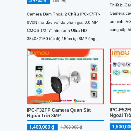
5%-35%
Liên Hệ
Thiết bị C
Camera cao
Camera Đàm Thoại 2 Chiều IPC-K7FP-
an ninh. Với độ phân giải cao 2MP, nó
8V0N mở đầu với độ phân giải 8.0 MP
cung cấp hì
CMOS 1/2. 7” hình ảnh Ultra HD
sắc sắc nét
3840×2160 tốc độ 15fps tại 8MP ống
kính cố định 3. 6mm cho góc nhìn
ngang...
IPC-F52F
IPC-F32FP Camera Quan Sát
Ngoài Tr
Ngoài Trời 3MP
1,500,00
1,400,000 ₫
1,700,000 ₫