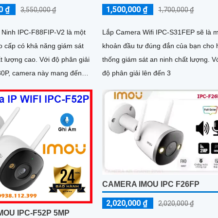
0 ₫
1,500,000 ₫
3,550,000 ₫
1,700,000 ₫
Ninh IPC-F88FIP-V2 là một
Lắp Camera Wifi IPC-S31FEP sẽ là 
 cấp có khả năng giám sát
khoản đầu tư đúng đắn của bạn cho 
 cao. Với độ phân giải
thống giám sát an ninh chất lượng. V
80P, camera này mang đến
độ phân giải lên đến 3
c nét và rõ ràng
CAMERA IMOU IPC F26FP
2,020,000 ₫
2,020,000 ₫
MOU IPC-F52P 5MP