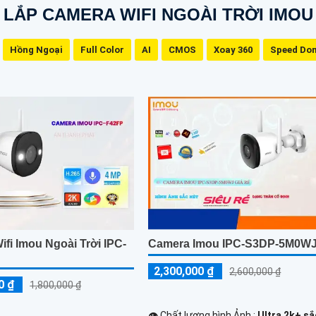
LẮP CAMERA WIFI NGOÀI TRỜI IMOU
Hồng Ngoại
Full Color
AI
CMOS
Xoay 360
Speed Do
fi Imou Ngoài Trời IPC-
Camera Imou IPC-S3DP-5M0W
2,300,000 ₫
2,600,000 ₫
0 ₫
1,800,000 ₫
👁 Chất lượng hình Ảnh :
Ultra 2k+ sắ