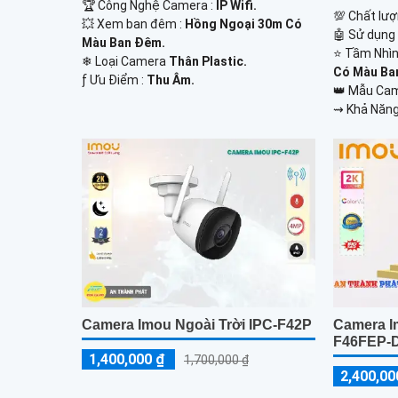
🏆 Công Nghệ Camera :
IP Wifi.
💯 Chất lượ
💥 Xem ban đêm :
Hồng Ngoại 30m Có
🤖️ Sử dụng
Màu Ban Đêm.
⭐ Tầm Nhìn
❄ Loại Camera
Thân Plastic.
Có Màu Ba
️ƒ Ưu Điểm :
Thu Âm.
👑 Mẫu Ca
️⇝ Khả Năng
Camera Imou Ngoài Trời IPC-F42P
Camera I
F46FEP-
1,400,000 ₫
1,700,000 ₫
2,400,00