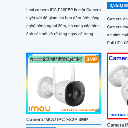
3,250,00
Loại camera IPC-F26FEP là một Camera
tuyệt vời để giám sát ban đêm. Với công
Camera An 
nghệ hồng ngoại 30m, nó cung cấp hình
Camera cao
ảnh sắc nét và rõ ràng ngay cả trong
an ninh chất lượng
điều kiện ánh sáng yếu. Độ phân giải 2
Full HD 10
hình ảnh sắ
Camera IMOU IPC-F32P 3MP
Camera I