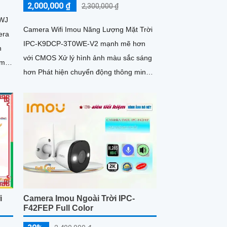
2,000,000 ₫
2,300,000 ₫
0WJ
Camera Wifi Imou Năng Lượng Mặt Trời
era
IPC-K9DCP-3T0WE-V2 mạnh mẽ hơn
n
với CMOS Xử lý hình ảnh màu sắc sáng
ầm
hơn Phát hiện chuyển động thông minh,
phát hiện hình dáng người có khả...
i
Camera Imou Ngoài Trời IPC-
F42FEP Full Color