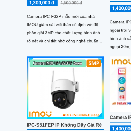
1,300,000 ₫
1,600,000 ₫
1,400,00
Camera IPC-F32P mẫu mới của nhà
Camera IPC
IMOU giám sát wifi thân cố định với độ
ngoài trời 
phân giải 3MP cho chất lượng hình ảnh
hình ảnh s
rõ nét và chi tiết nhờ công nghệ chuẩn
ngoại 30m,
nén H265 camera giúp giảm băng...
H.265 tiết 
Camera I
IPC-S51FEP IP Không Dây Giá Rẻ
1,400,00