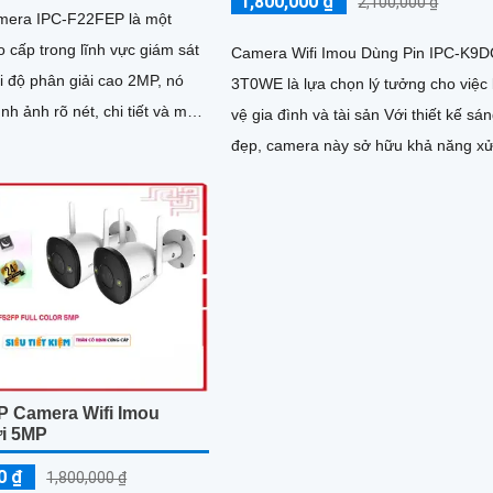
1,800,000 ₫
2,100,000 ₫
amera IPC-F22FEP là một
 cấp trong lĩnh vực giám sát
Camera Wifi Imou Dùng Pin IPC-K9D
3T0WE là lựa chọn lý tưởng cho việc
nh ảnh rõ nét, chi tiết và màu
vệ gia đình và tài sản Với thiết kế sá
đẹp, camera này sở hữu khả năng xử
hình ảnh nhanh chóng,...
P Camera Wifi Imou
ời 5MP
0 ₫
1,800,000 ₫