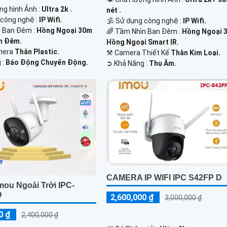
ng hình Ảnh :
Ultra 2k .
nét .
 công nghệ :
IP Wifi.
🕉️ Sử dụng công nghệ :
IP Wifi.
 Ban Đêm :
Hồng Ngoại 30m
🌈 Tầm Nhìn Ban Đêm :
Hồng Ngoại 
n Đêm.
Hồng Ngoại Smart IR.
mera
Thân Plastic.
⚒ Camera Thiết Kế
Thân Kim Loại.
 :
Báo Động Chuyển Động.
️➲ Khả Năng :
Thu Âm.
CAMERA IP WIFI IPC S42FP D
mou Ngoài Trời IPC-
D
2,600,000 ₫
3,000,000 ₫
0 ₫
2,400,000 ₫