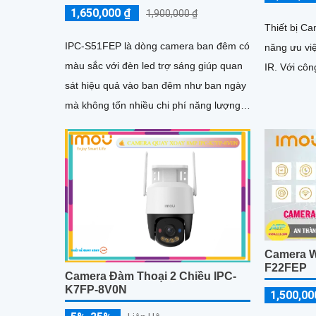
1,650,000 ₫
1,900,000 ₫
Thiết bị C
IPC-S51FEP là dòng camera ban đêm có
năng ưu vi
màu sắc với đèn led trợ sáng giúp quan
IR. Với 
sát hiệu quả vào ban đêm như ban ngày
mà không tốn nhiều chi phí năng lượng.
Thiết bị được trang bị...
Camera Wi
F22FEP
Camera Đàm Thoại 2 Chiều IPC-
K7FP-8V0N
1,500,00