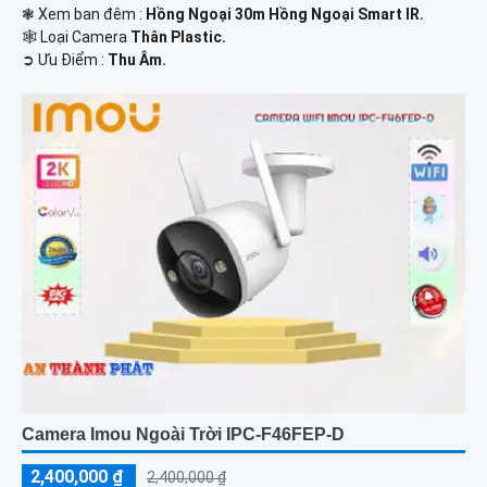
❃ Xem ban đêm :
Hồng Ngoại 30m Hồng Ngoại Smart IR.
🕸️ Loại Camera
Thân Plastic.
️➲ Ưu Điểm :
Thu Âm.
Camera Imou Ngoài Trời IPC-F46FEP-D
2,400,000 ₫
2,400,000 ₫