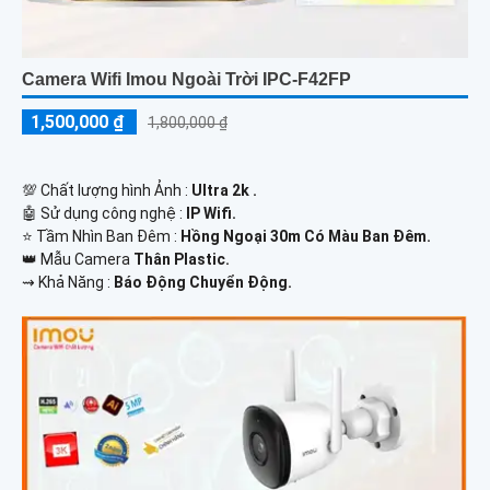
Camera Wifi Imou Ngoài Trời IPC-F42FP
1,500,000 ₫
1,800,000 ₫
💯 Chất lượng hình Ảnh :
Ultra 2k .
🤖️ Sử dụng công nghệ :
IP Wifi.
⭐ Tầm Nhìn Ban Đêm :
Hồng Ngoại 30m Có Màu Ban Đêm.
👑 Mẫu Camera
Thân Plastic.
️⇝ Khả Năng :
Báo Động Chuyển Động.