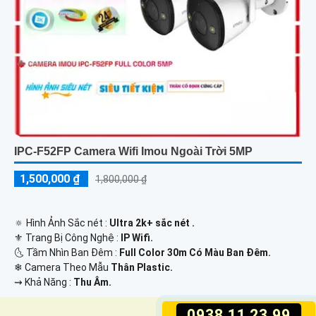
IPC-F52FP Camera Wifi Imou Ngoài Trời 5MP
1,500,000 ₫
1,800,000 ₫
🔅 Hình Ảnh Sắc nét :
Ultra 2k+ sắc nét .
⚜️ Trang Bị Công Nghệ :
IP Wifi.
🌜 Tầm Nhìn Ban Đêm :
Full Color 30m Có Màu Ban Ðêm.
❄ Camera Theo Mẫu
Thân Plastic.
️⇝ Khả Năng :
Thu Âm.
0938.11.23.99