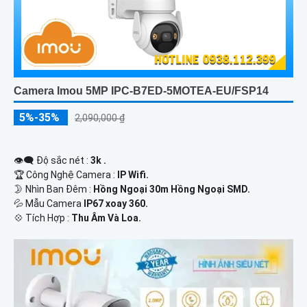
Camera Imou 5MP IPC-B7ED-5MOTEA-EU/FSP14
5%-35%
2,090,000 ₫
👁️‍🗨 Độ sắc nét :
3k .
🏆 Công Nghệ Camera :
IP Wifi.
🌛 Nhìn Ban Đêm :
Hồng Ngoại 30m Hồng Ngoại SMD.
💦 Mẫu Camera
IP67 xoay 360.
️💠 Tích Hợp :
Thu Âm Và Loa.