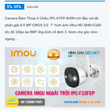
5%-35%
Liên Hệ
Camera Đàm Thoại 2 Chiều IPC-K7FP-8V0N mở đầu với độ
phân giải 8.0 MP CMOS 1/2. 7” hình ảnh Ultra HD 3840×2160
tốc độ 15fps tại 8MP ống kính cố định 3. 6mm cho góc nhìn
ngang...