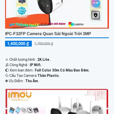
IPC-F32FP Camera Quan Sát Ngoài Trời 3MP
1,400,000 ₫
1,700,000 ₫
🔆 Chất lượng hình :
2K Lite .
🕉️ Công Nghệ :
IP Wifi.
🌔 Xem ban đêm :
Full Color 30m Có Màu Ban Ðêm.
💦 Cấu Tạo Camera
Thân Plastic.
️✤ Ưu Điểm :
Thu Âm.