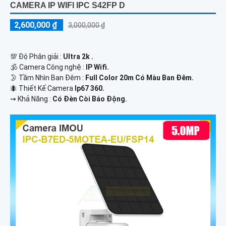
CAMERA IP WIFI IPC S42FP D
2,600,000 ₫
3,000,000 ₫
💯 Độ Phân giải :
Ultra 2k .
🕉️ Camera Công nghệ :
IP Wifi.
🌛 Tầm Nhìn Ban Đêm :
Full Color 20m Có Màu Ban Đêm.
🐜 Thiết Kế Camera
Ip67 360.
️⇝ Khả Năng :
Có Đèn Còi Báo Động.