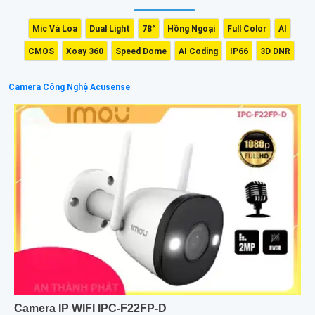
Mic Và Loa
Dual Light
78°
Hồng Ngoại
Full Color
AI
CMOS
Xoay 360
Speed Dome
AI Coding
IP66
3D DNR
Camera Công Nghệ Acusense
Camera IP WIFI IPC-F22FP-D