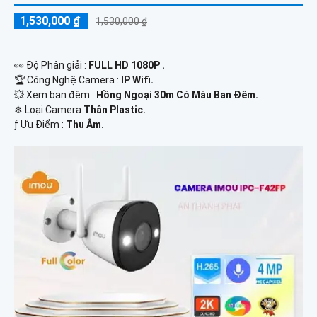
1,530,000 ₫
1,530,000 ₫
️👀 Độ Phân giải :
FULL HD 1080P .
🏆 Công Nghệ Camera :
IP Wifi.
💥 Xem ban đêm :
Hồng Ngoại 30m Có Màu Ban Đêm.
❄ Loại Camera
Thân Plastic.
️ƒ Ưu Điểm :
Thu Âm.