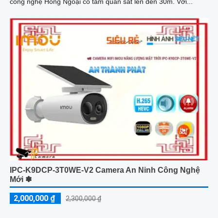
công nghệ Hồng Ngoại có tầm quan sát lên đến 30m. Với...
IPC-K9DCP-3T0WE-V2 Camera An Ninh Công Nghệ
Mới ✽
2,000,000 ₫
2,300,000 ₫