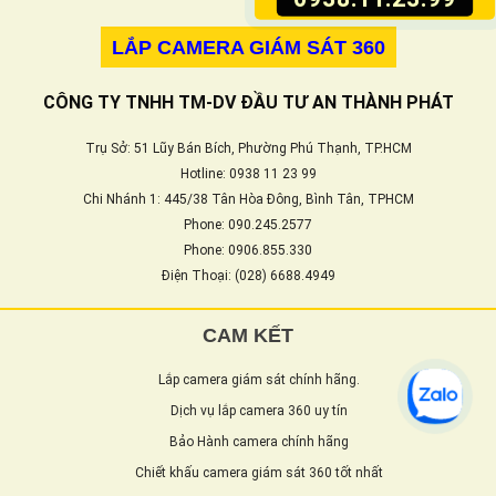
LẮP CAMERA GIÁM SÁT 360
CÔNG TY TNHH TM-DV ĐẦU TƯ AN THÀNH PHÁT
Trụ Sở: 51 Lũy Bán Bích, Phường Phú Thạnh, TP.HCM
Hotline: 0938 11 23 99
Chi Nhánh 1: 445/38 Tân Hòa Đông, Bình Tân, TPHCM
Phone: 090.245.2577
Phone: 0906.855.330
Điện Thoại: (028) 6688.4949
CAM KẾT
Lắp camera giám sát chính hãng.
Dịch vụ lắp camera 360 uy tín
Bảo Hành camera chính hãng
Chiết khấu camera giám sát 360 tốt nhất