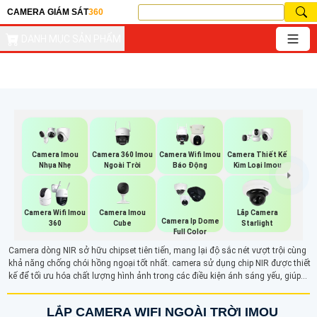
CAMERA GIÁM SÁT
360
DANH MỤC SẢN PHẨM
Camera 360 Imou
Camera Imou
Camera Wifi Imou
Camera Thiết Kế
Ngoài Trời
Nhụa Nhẹ
Báo Động
Kim Loại Imou
Camera Imou
Camera Wifi Imou
Lắp Camera
Camera Ip Dome
Cube
360
Starlight
Full Color
Camera dòng NIR sở hữu chipset tiên tiến, mang lại độ sắc nét vượt trội cùng
khả năng chống chói hồng ngoại tốt nhất. camera sử dụng chip NIR được thiết
kế để tối ưu hóa chất lượng hình ảnh trong các điều kiện ánh sáng yếu, giúp
ghi lại những chi tiết sắc nét và rõ ràng. Với công nghệ hiện đại, camera NIR là
lựa chọn lý tưởng cho những ai cần giám sát và bảo mật hiệu quả trong môi
LẮP CAMERA WIFI NGOÀI TRỜI IMOU
trường tối.