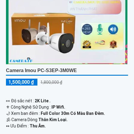
Camera Imou PC-S3EP-3M0WE
1,500,000 ₫
1,800,000 ₫
️👀 Độ sắc nét :
2K Lite .
⚜️ Công Nghệ Sử Dụng :
IP Wifi.
🌙 Xem ban đêm :
Full Color 30m Có Màu Ban Đêm.
🕉️ Camera Dòng
Thân Kim Loại.
️↭ Ưu Điểm :
Thu Âm.