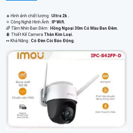
☀️ Hình ảnh chất lượng :
Ultra 2k .
⚛️ Công Nghệ Hình Ảnh :
IP Wifi.
🌈 Tầm Nhìn Ban Đêm :
Hồng Ngoại 30m Có Màu Ban Đêm.
🐜 Thiết Kế Camera
Thân Kim Loại.
️↭ Khả Năng :
Có Đèn Còi Báo Động.