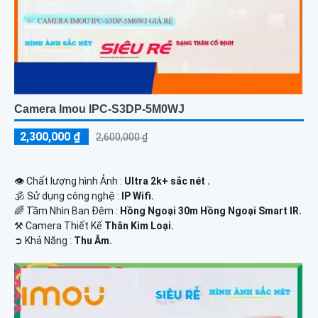
Camera Imou IPC-S3DP-5M0WJ
2,300,000 ₫
2,600,000 ₫
👁 Chất lượng hình Ảnh :
Ultra 2k+ sắc nét .
🕉️ Sử dụng công nghệ :
IP Wifi.
🌈 Tầm Nhìn Ban Đêm :
Hồng Ngoại 30m Hồng Ngoại Smart IR.
⚒ Camera Thiết Kế
Thân Kim Loại.
️➲ Khả Năng :
Thu Âm.