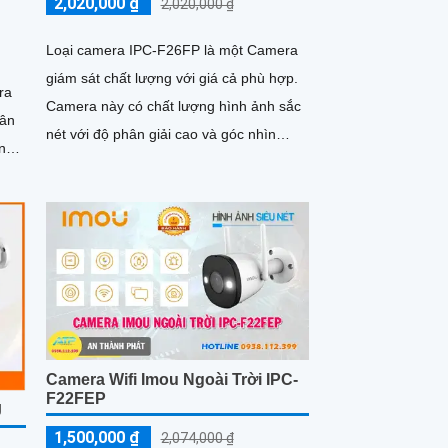
2,020,000 ₫
2,020,000 ₫
Loại camera IPC-F26FP là một Camera
giám sát chất lượng với giá cả phù hợp.
ra
Camera này có chất lượng hình ảnh sắc
nét với độ phân giải cao và góc nhìn
ình
rộng, giúp quan sát rõ ràng và chi tiết
Camera Wifi Imou Ngoài Trời IPC-
F22FEP
J
1,500,000 ₫
2,074,000 ₫