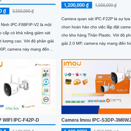
1,200,000 ₫
1,500,000 ₫
0 ₫
3,550,000 ₫
Camera quan sát IPC-F22P là sự lựa
Ninh IPC-F88FIP-V2 là một
chọn hoàn hảo cho việc lắp đặt came
 cấp có khả năng giám sát
cho kho hàng Thân Plastic. Với độ phân
 cao. Với độ phân giải
giải 2.0 MP, camera này mang đến h
80P, camera này mang đến
ảnh rõ nét cả ngày và đêm
c nét và rõ ràng
P WIFI IPC-F42P-D
Camera Imou IPC-S3DP-3M0W