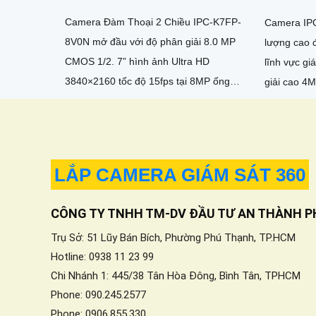
Camera Đàm Thoại 2 Chiều IPC-K7FP-
Camera IPC
8V0N mở đầu với độ phân giải 8.0 MP
lượng cao 
CMOS 1/2. 7” hình ảnh Ultra HD
lĩnh vực giám sá
3840×2160 tốc độ 15fps tại 8MP ống
giải cao 4
kính cố định 3. 6mm cho góc nhìn
nét và chi ti
ngang...
LẮP CAMERA GIÁM SÁT 360
CÔNG TY TNHH TM-DV ĐẦU TƯ AN THÀNH P
Trụ Sở: 51 Lũy Bán Bích, Phường Phú Thạnh, TP.HCM
Hotline: 0938 11 23 99
Chi Nhánh 1: 445/38 Tân Hòa Đông, Bình Tân, TPHCM
Phone: 090.245.2577
Phone: 0906.855.330