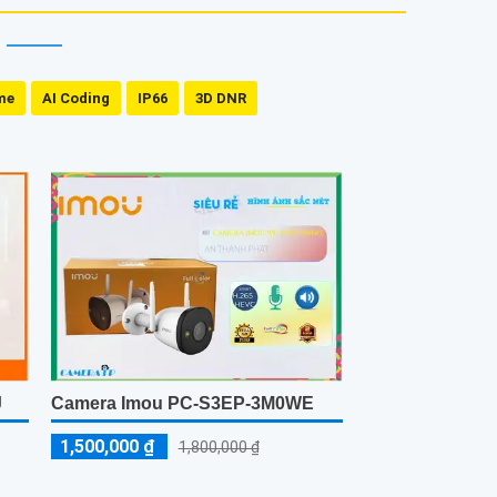
me
AI Coding
IP66
3D DNR
J
Camera Imou PC-S3EP-3M0WE
1,500,000 ₫
1,800,000 ₫