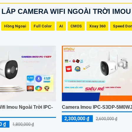
LẮP CAMERA WIFI NGOÀI TRỜI IMOU
Hồng Ngoại
Full Color
AI
CMOS
Xoay 360
Speed Do
fi Imou Ngoài Trời IPC-
Camera Imou IPC-S3DP-5M0W
2,300,000 ₫
2,600,000 ₫
0 ₫
1,800,000 ₫