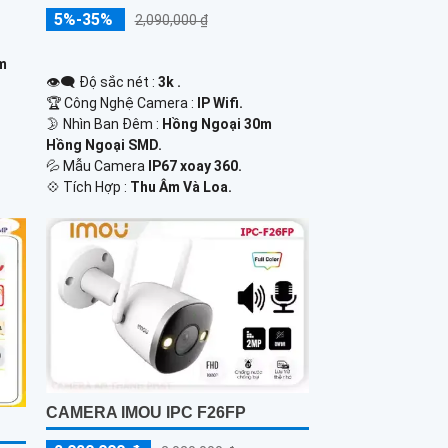
5%-35%
2,090,000 ₫
0m
👁️‍🗨 Độ sắc nét :
3k .
🏆 Công Nghệ Camera :
IP Wifi.
🌛 Nhìn Ban Đêm :
Hồng Ngoại 30m
Hồng Ngoại SMD.
💦 Mẫu Camera
IP67 xoay 360.
️💠 Tích Hợp :
Thu Âm Và Loa.
CAMERA IMOU IPC F26FP