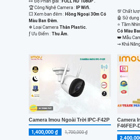
️👀 Độ Phân giải :
FULL HD 1080P .
🏆 Công Nghệ Camera :
IP Wifi.
💯 Chất lượ
💥 Xem ban đêm :
Hồng Ngoại 30m Có
🤖️ Sử dụng
Màu Ban Đêm.
⭐ Tầm Nhìn
❄ Loại Camera
Thân Plastic.
Có Màu Ba
️ƒ Ưu Điểm :
Thu Âm.
👑 Mẫu Ca
️⇝ Khả Năng
Camera Imou Ngoài Trời IPC-F42P
Camera I
F46FEP-
1,400,000 ₫
1,700,000 ₫
2,400,00