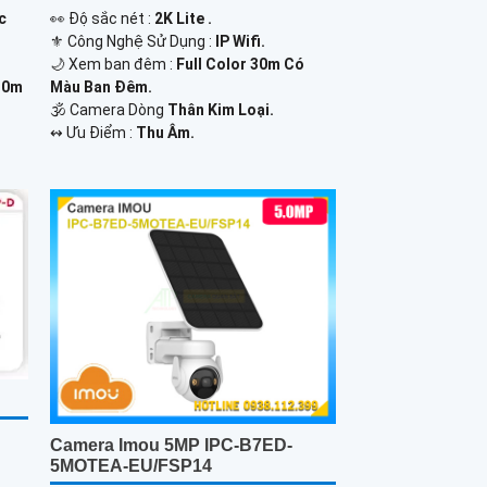
c
️👀 Độ sắc nét :
2K Lite .
⚜️ Công Nghệ Sử Dụng :
IP Wifi.
🌙 Xem ban đêm :
Full Color 30m Có
30m
Màu Ban Đêm.
🕉️ Camera Dòng
Thân Kim Loại.
️↭ Ưu Điểm :
Thu Âm.
Camera Imou 5MP IPC-B7ED-
5MOTEA-EU/FSP14