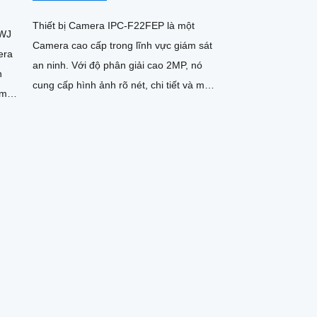
Thiết bị Camera IPC-F22FEP là một
0WJ
Camera cao cấp trong lĩnh vực giám sát
era
an ninh. Với độ phân giải cao 2MP, nó
n
cung cấp hình ảnh rõ nét, chi tiết và màu
ầm
sắc sắc nét