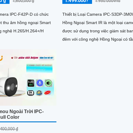
0 ₫
1.499.000?
1,600,000 ₫
1.950.000vnd
amera IPC-F42P-D có chức
Thiết bị Loại Camera IPC-S3DP-3M
ệt thu âm hồng ngoại Smart
Hồng Ngoại Smart IR là một loại cam
công nghệ H.265/H.264+/H
được sử dụng trong việc giám sát ba
đêm với công nghệ Hồng Ngoại có t
quan sát lên đến 30m. Với...
mou Ngoài Trời IPC-
ull Color
,400,000 ₫