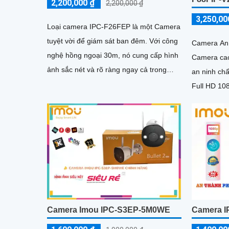
2,200,000 ₫
2,200,000 ₫
3,250,00
Loại camera IPC-F26FEP là một Camera
tuyệt vời để giám sát ban đêm. Với công
Camera An 
nghệ hồng ngoại 30m, nó cung cấp hình
Camera cao
ảnh sắc nét và rõ ràng ngay cả trong
an ninh chất lượng
điều kiện ánh sáng yếu. Độ phân giải 2
Full HD 10
hình ảnh sắ
Camera Imou IPC-S3EP-5M0WE
Camera I