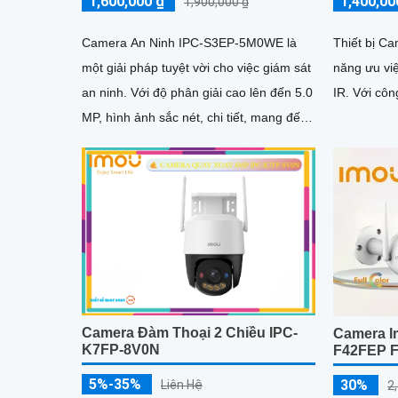
1,600,000 ₫
1,400,00
1,900,000 ₫
Camera An Ninh IPC-S3EP-5M0WE là
Thiết bị C
một giải pháp tuyệt vời cho việc giám sát
năng ưu vi
an ninh. Với độ phân giải cao lên đến 5.0
IR. Với 
MP, hình ảnh sắc nét, chi tiết, mang đến
trải nghiệm chất...
Camera Đàm Thoại 2 Chiều IPC-
Camera I
K7FP-8V0N
F42FEP F
5%-35%
30%
Liên Hệ
2