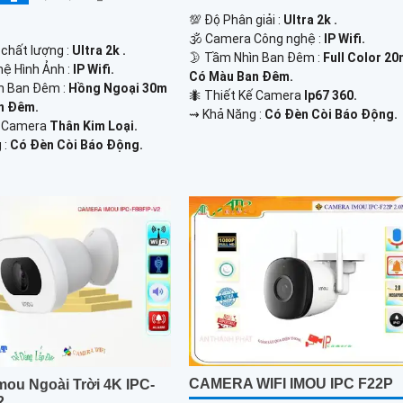
💯 Độ Phân giải :
Ultra 2k .
🕉️ Camera Công nghệ :
IP Wifi.
 chất lượng :
Ultra 2k .
🌛 Tầm Nhìn Ban Đêm :
Full Color 2
hệ Hình Ảnh :
IP Wifi.
Có Màu Ban Đêm.
n Ban Đêm :
Hồng Ngoại 30m
🐜 Thiết Kế Camera
Ip67 360.
n Đêm.
️⇝ Khả Năng :
Có Đèn Còi Báo Động.
ế Camera
Thân Kim Loại.
 :
Có Đèn Còi Báo Động.
CAMERA WIFI IMOU IPC F22P
mou Ngoài Trời 4K IPC-
2