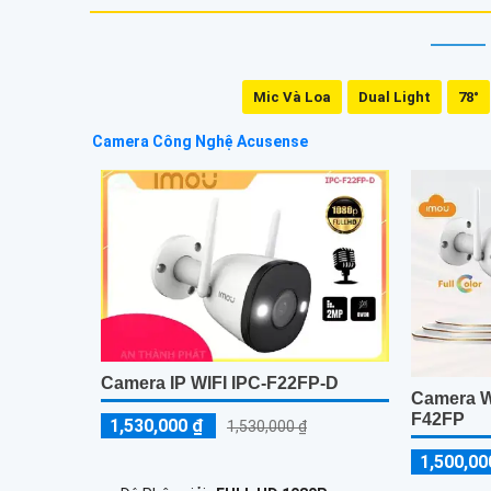
Mic Và Loa
Dual Light
78°
Camera Công Nghệ Acusense
Camera IP WIFI IPC-F22FP-D
Camera Wi
F42FP
1,530,000 ₫
1,530,000 ₫
1,500,00