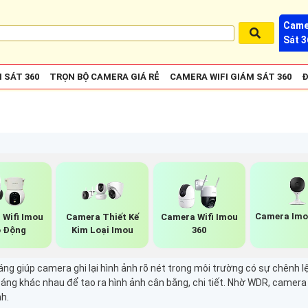
Came
Sát 3
 SÁT 360
TRỌN BỘ CAMERA GIÁ RẺ
CAMERA WIFI GIÁM SÁT 360
Đ
Camera Imo
 Wifi Imou
Camera Thiết Kế
Camera Wifi Imou
 Động
Kim Loại Imou
360
 giúp camera ghi lại hình ảnh rõ nét trong môi trường có sự chênh l
sáng khác nhau để tạo ra hình ảnh cân bằng, chi tiết. Nhờ WDR, camera c
h.