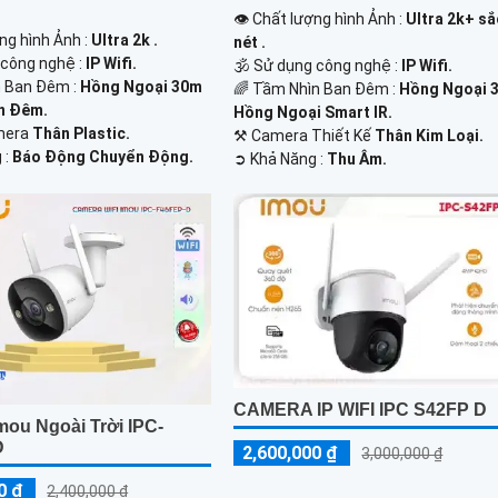
👁 Chất lượng hình Ảnh :
Ultra 2k+ sắ
ng hình Ảnh :
Ultra 2k .
nét .
 công nghệ :
IP Wifi.
🕉️ Sử dụng công nghệ :
IP Wifi.
 Ban Đêm :
Hồng Ngoại 30m
🌈 Tầm Nhìn Ban Đêm :
Hồng Ngoại 
n Đêm.
Hồng Ngoại Smart IR.
mera
Thân Plastic.
⚒ Camera Thiết Kế
Thân Kim Loại.
 :
Báo Động Chuyển Động.
️➲ Khả Năng :
Thu Âm.
CAMERA IP WIFI IPC S42FP D
mou Ngoài Trời IPC-
D
2,600,000 ₫
3,000,000 ₫
0 ₫
2,400,000 ₫