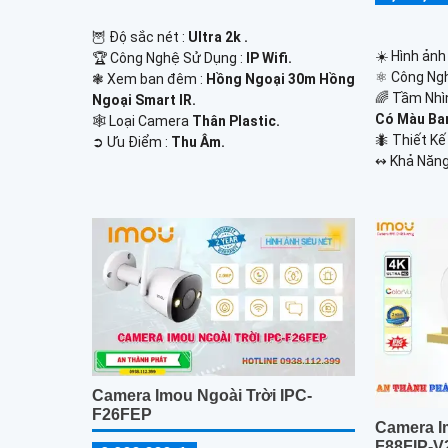
🦉 Độ sắc nét :
Ultra 2k .
☀️ Hình ảnh
🏆 Công Nghệ Sử Dụng :
IP Wifi.
⚛️ Công Ng
❃ Xem ban đêm :
Hồng Ngoại 30m Hồng
🌈 Tầm Nhì
Ngoại Smart IR.
Có Màu Ba
🕸️ Loại Camera
Thân Plastic.
🐜 Thiết K
️➲ Ưu Điểm :
Thu Âm.
️↭ Khả Năng
Camera Imou Ngoài Trời IPC-
F26FEP
Camera I
F88FIP-V