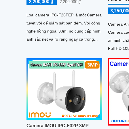
2,200,000 ₫
2,200,000 ₫
3,250,00
Loại camera IPC-F26FEP là một Camera
tuyệt vời để giám sát ban đêm. Với công
Camera An 
nghệ hồng ngoại 30m, nó cung cấp hình
Camera cao
ảnh sắc nét và rõ ràng ngay cả trong
an ninh chất lượng
điều kiện ánh sáng yếu. Độ phân giải 2
Full HD 10
hình ảnh sắ
Camera IMOU IPC-F32P 3MP