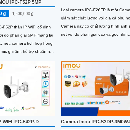
MOU IPC-F52P 5MP
Loại camera IPC-F26FP là một Came
0 ₫
1,500,000 ₫
giám sát chất lượng với giá cả phù h
Camera này có chất lượng hình ảnh 
-F52P thân IP WiFi cố định
nét với độ phân giải cao và góc nhìn
với độ phân giải 5MP mang lại
rộng, giúp quan sát rõ ràng và chi tiết
ắc nét, camera tích hợp hồng
 mic ghi âm, hỗ trợ chuẩn nén
kiệm băng thông
P WIFI IPC-F42P-D
Camera Imou IPC-S3DP-3M0W