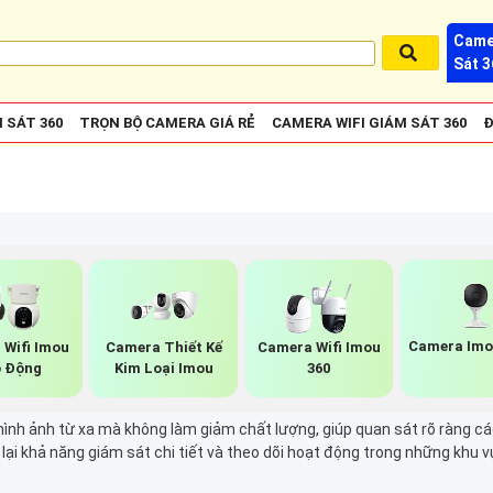
Came
Sát 3
 SÁT 360
TRỌN BỘ CAMERA GIÁ RẺ
CAMERA WIFI GIÁM SÁT 360
Đ
Camera Imo
 Wifi Imou
Camera Thiết Kế
Camera Wifi Imou
 Động
Kim Loại Imou
360
ình ảnh từ xa mà không làm giảm chất lượng, giúp quan sát rõ ràng 
lại khả năng giám sát chi tiết và theo dõi hoạt động trong những khu 