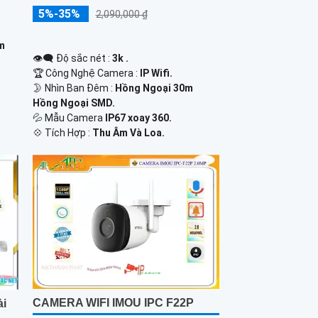
5%-35%
2,090,000 ₫
0m
👁️‍🗨 Độ sắc nét :
3k .
🏆 Công Nghệ Camera :
IP Wifi.
🌛 Nhìn Ban Đêm :
Hồng Ngoại 30m
Hồng Ngoại SMD.
💦 Mẫu Camera
IP67 xoay 360.
️💠 Tích Hợp :
Thu Âm Và Loa.
CAMERA WIFI IMOU IPC F22P
ài