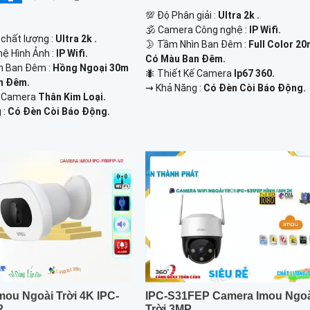
💯 Độ Phân giải :
Ultra 2k .
🕉️ Camera Công nghệ :
IP Wifi.
 chất lượng :
Ultra 2k .
🌛 Tầm Nhìn Ban Đêm :
Full Color 2
hệ Hình Ảnh :
IP Wifi.
Có Màu Ban Đêm.
n Ban Đêm :
Hồng Ngoại 30m
🐜 Thiết Kế Camera
Ip67 360.
n Đêm.
️⇝ Khả Năng :
Có Đèn Còi Báo Động.
ế Camera
Thân Kim Loại.
 :
Có Đèn Còi Báo Động.
mou Ngoài Trời 4K IPC-
IPC-S31FEP Camera Imou Ngo
2
Trời 3MP