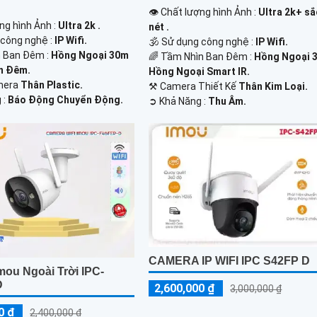
👁 Chất lượng hình Ảnh :
Ultra 2k+ sắ
ng hình Ảnh :
Ultra 2k .
nét .
 công nghệ :
IP Wifi.
🕉️ Sử dụng công nghệ :
IP Wifi.
 Ban Đêm :
Hồng Ngoại 30m
🌈 Tầm Nhìn Ban Đêm :
Hồng Ngoại 
n Đêm.
Hồng Ngoại Smart IR.
mera
Thân Plastic.
⚒ Camera Thiết Kế
Thân Kim Loại.
 :
Báo Động Chuyển Động.
️➲ Khả Năng :
Thu Âm.
CAMERA IP WIFI IPC S42FP D
mou Ngoài Trời IPC-
D
2,600,000 ₫
3,000,000 ₫
0 ₫
2,400,000 ₫