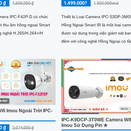
0 ₫
1.499.000?
1,600,000 ₫
1.950.000vnd
amera IPC-F42P-D có chức
Thiết bị Loại Camera IPC-S3DP-3M
ệt thu âm hồng ngoại Smart
Hồng Ngoại Smart IR là một loại cam
công nghệ H.265/H.264+/H
được sử dụng trong việc giám sát ba
đêm với công nghệ Hồng Ngoại có t
quan sát lên đến 30m. Với...
fi Imou Ngoài Trời IPC-
IPC-K9DCP-3T0WE Camera Wif
Imou Sử Dụng Pin ✮
0 ₫
2,074,000 ₫