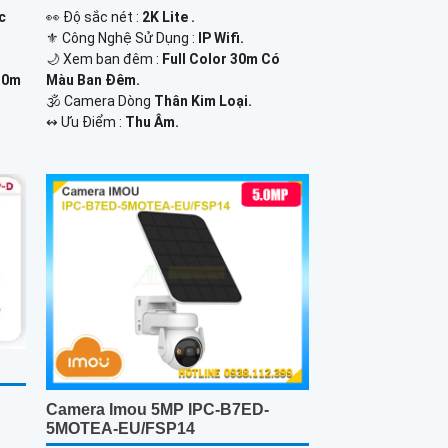
c
️👀 Độ sắc nét :
2K Lite .
⚜️ Công Nghệ Sử Dụng :
IP Wifi.
🌙 Xem ban đêm :
Full Color 30m Có
30m
Màu Ban Đêm.
🕉️ Camera Dòng
Thân Kim Loại.
️↭ Ưu Điểm :
Thu Âm.
Camera Imou 5MP IPC-B7ED-
5MOTEA-EU/FSP14