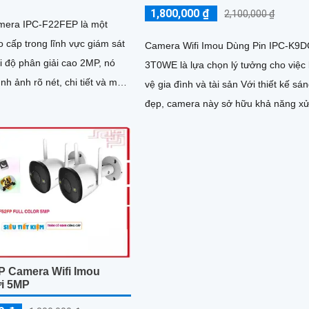
1,800,000 ₫
2,100,000 ₫
amera IPC-F22FEP là một
 cấp trong lĩnh vực giám sát
Camera Wifi Imou Dùng Pin IPC-K9D
3T0WE là lựa chọn lý tưởng cho việc
nh ảnh rõ nét, chi tiết và màu
vệ gia đình và tài sản Với thiết kế sá
đẹp, camera này sở hữu khả năng xử
hình ảnh nhanh chóng,...
P Camera Wifi Imou
ời 5MP