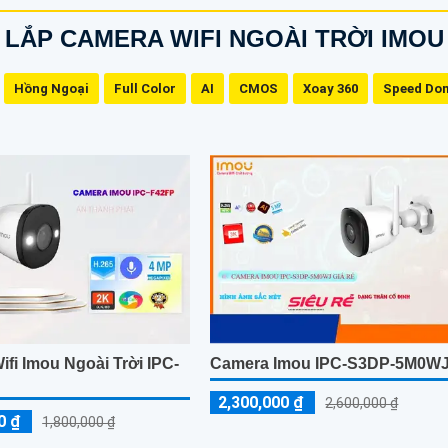
LẮP CAMERA WIFI NGOÀI TRỜI IMOU
Hồng Ngoại
Full Color
AI
CMOS
Xoay 360
Speed Do
fi Imou Ngoài Trời IPC-
Camera Imou IPC-S3DP-5M0W
2,300,000 ₫
2,600,000 ₫
0 ₫
1,800,000 ₫