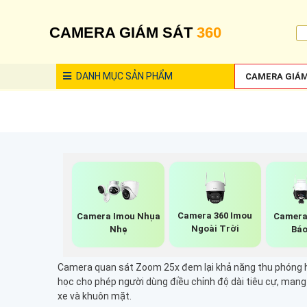
CAMERA GIÁM SÁT
360
DANH MỤC
SẢN PHẨM
CAMERA GIÁM
Camera 360 Imou
Camera Imou Nhụa
Camera
Ngoài Trời
Nhẹ
Báo
Camera quan sát Zoom 25x đem lại khả năng thu phóng h
học cho phép người dùng điều chỉnh độ dài tiêu cự, mang 
xe và khuôn mặt.