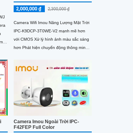
2,000,000 ₫
2,300,000 ₫
0WJ
Camera Wifi Imou Năng Lượng Mặt Trời
era
IPC-K9DCP-3T0WE-V2 mạnh mẽ hơn
n
với CMOS Xử lý hình ảnh màu sắc sáng
ầm
hơn Phát hiện chuyển động thông minh,
phát hiện hình dáng người có khả...
i
Camera Imou Ngoài Trời IPC-
F42FEP Full Color