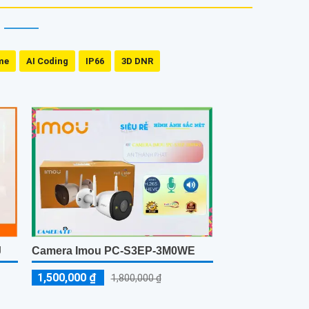
me
AI Coding
IP66
3D DNR
J
Camera Imou PC-S3EP-3M0WE
1,500,000 ₫
1,800,000 ₫