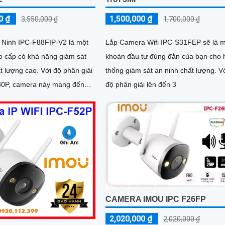
0 ₫
1,500,000 ₫
3,550,000 ₫
1,700,000 ₫
Ninh IPC-F88FIP-V2 là một
Lắp Camera Wifi IPC-S31FEP sẽ là 
 cấp có khả năng giám sát
khoản đầu tư đúng đắn của bạn cho 
 cao. Với độ phân giải
thống giám sát an ninh chất lượng. V
80P, camera này mang đến
độ phân giải lên đến 3
c nét và rõ ràng
CAMERA IMOU IPC F26FP
2,020,000 ₫
2,020,000 ₫