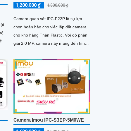
1,200,000 ₫
1,500,000 ₫
Camera quan sát IPC-F22P là sự lựa
một
chọn hoàn hảo cho việc lắp đặt camera
hệ
cho kho hàng Thân Plastic. Với độ phân
ới
giải 2.0 MP, camera này mang đến hình
ảnh rõ nét cả ngày và đêm
Camera Imou IPC-S3EP-5M0WE