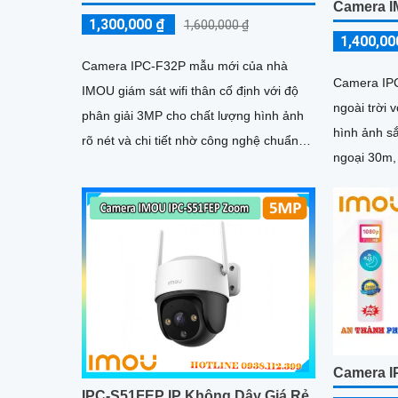
Camera I
1,300,000 ₫
1,600,000 ₫
1,400,00
Camera IPC-F32P mẫu mới của nhà
Camera IPC
IMOU giám sát wifi thân cố định với độ
ngoài trời 
phân giải 3MP cho chất lượng hình ảnh
hình ảnh s
rõ nét và chi tiết nhờ công nghệ chuẩn
ngoại 30m,
nén H265 camera giúp giảm băng...
H.265 tiết 
Camera I
IPC-S51FEP IP Không Dây Giá Rẻ