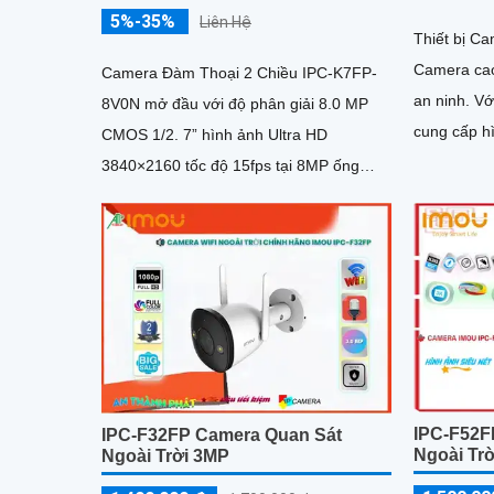
5%-35%
Liên Hệ
Thiết bị C
Camera cao
Camera Đàm Thoại 2 Chiều IPC-K7FP-
an ninh. Với độ phân giải cao 2MP, nó
8V0N mở đầu với độ phân giải 8.0 MP
cung cấp hì
CMOS 1/2. 7” hình ảnh Ultra HD
sắc sắc nét
3840×2160 tốc độ 15fps tại 8MP ống
kính cố định 3. 6mm cho góc nhìn
ngang...
IPC-F52F
IPC-F32FP Camera Quan Sát
Ngoài Tr
Ngoài Trời 3MP