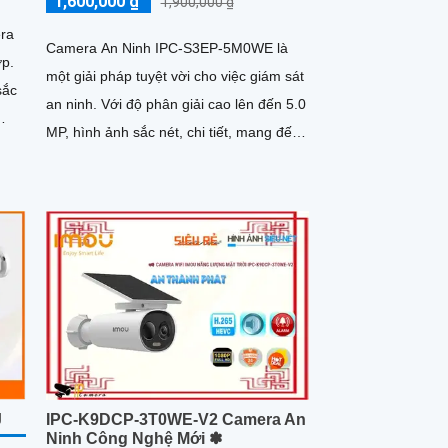
1,600,000 ₫
1,900,000 ₫
ra
Camera An Ninh IPC-S3EP-5M0WE là
ợp.
một giải pháp tuyệt vời cho việc giám sát
sắc
an ninh. Với độ phân giải cao lên đến 5.0
MP, hình ảnh sắc nét, chi tiết, mang đến
trải nghiệm chất...
J
IPC-K9DCP-3T0WE-V2 Camera An
Ninh Công Nghệ Mới ✽