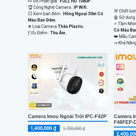
️👀 Độ Phân giải :
FULL HD 1080P .
🏆 Công Nghệ Camera :
IP Wifi.
💯 Chất lượ
💥 Xem ban đêm :
Hồng Ngoại 30m Có
🤖️ Sử dụng
Màu Ban Đêm.
⭐ Tầm Nhìn
❄ Loại Camera
Thân Plastic.
Có Màu Ba
️ƒ Ưu Điểm :
Thu Âm.
👑 Mẫu Ca
️⇝ Khả Năng
Camera Imou Ngoài Trời IPC-F42P
Camera I
F46FEP-
1,400,000 ₫
1,700,000 ₫
2,400,00