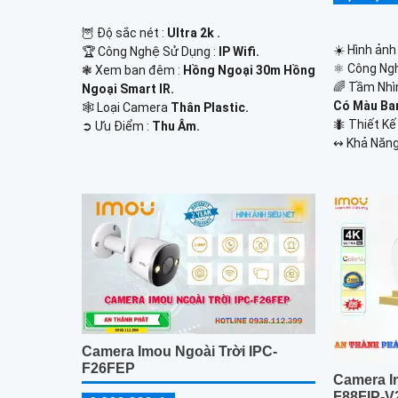
🦉 Độ sắc nét :
Ultra 2k .
☀️ Hình ảnh
🏆 Công Nghệ Sử Dụng :
IP Wifi.
⚛️ Công Ng
❃ Xem ban đêm :
Hồng Ngoại 30m Hồng
🌈 Tầm Nhì
Ngoại Smart IR.
Có Màu Ba
🕸️ Loại Camera
Thân Plastic.
🐜 Thiết K
️➲ Ưu Điểm :
Thu Âm.
️↭ Khả Năng
Camera Imou Ngoài Trời IPC-
F26FEP
Camera I
F88FIP-V