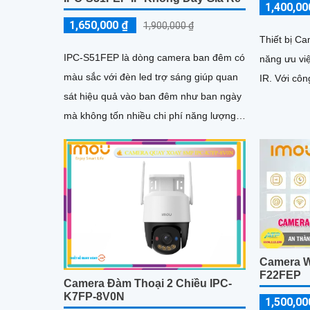
1,400,00
1,650,000 ₫
1,900,000 ₫
Thiết bị C
IPC-S51FEP là dòng camera ban đêm có
năng ưu vi
màu sắc với đèn led trợ sáng giúp quan
IR. Với 
sát hiệu quả vào ban đêm như ban ngày
mà không tốn nhiều chi phí năng lượng.
Thiết bị được trang bị...
Camera Wi
F22FEP
Camera Đàm Thoại 2 Chiều IPC-
K7FP-8V0N
1,500,00