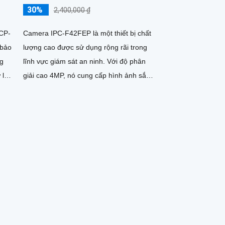
30%
2,400,000 ₫
CP-
Camera IPC-F42FEP là một thiết bị chất
 bảo
lượng cao được sử dụng rộng rãi trong
ng
lĩnh vực giám sát an ninh. Với độ phân
 lý
giải cao 4MP, nó cung cấp hình ảnh sắc
nét và chi tiết