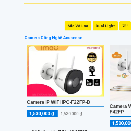
Mic Và Loa
Dual Light
78°
Camera Công Nghệ Acusense
Camera IP WIFI IPC-F22FP-D
Camera Wi
F42FP
1,530,000 ₫
1,530,000 ₫
1,500,00