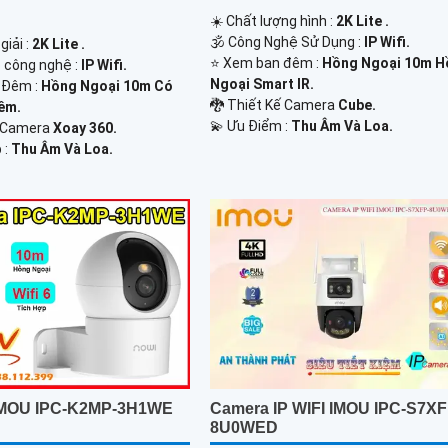
☀️ Chất lượng hình :
2K Lite .
🕉️ Công Nghệ Sử Dụng :
IP Wifi.
giải :
2K Lite .
⭐ Xem ban đêm :
Hồng Ngoại 10m H
p công nghệ :
IP Wifi.
Ngoại Smart IR.
 Đêm :
Hồng Ngoại 10m Có
🐉️ Thiết Kế Camera
Cube.
êm.
️💫 Ưu Điểm :
Thu Âm Và Loa.
 Camera
Xoay 360.
 :
Thu Âm Và Loa.
IMOU IPC-K2MP-3H1WE
Camera IP WIFI IMOU IPC-S7XF
8U0WED