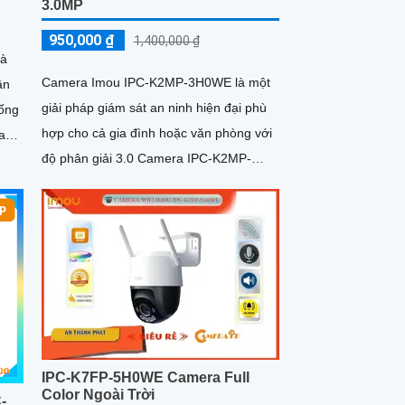
3.0MP
950,000 ₫
1,400,000 ₫
là
Camera Imou IPC-K2MP-3H0WE là một
ân
giải pháp giám sát an ninh hiện đại phù
 ống
hợp cho cả gia đình hoặc văn phòng với
ay
độ phân giải 3.0 Camera IPC-K2MP-
3H0WE chuyên dụng với thuật toán AI
 ánh
deep learning phân biệt người & phương
êu
tiện
IPC-K7FP-5H0WE Camera Full
Color Ngoài Trời
-