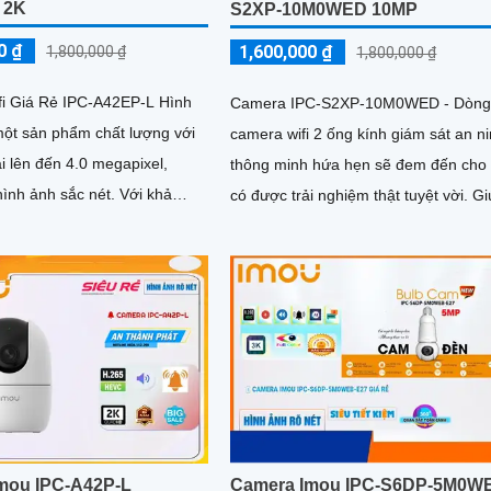
 2K
S2XP-10M0WED 10MP
0 ₫
1,600,000 ₫
1,800,000 ₫
1,800,000 ₫
i Giá Rẻ IPC-A42EP-L Hình
Camera IPC-S2XP-10M0WED - Dòn
một sản phẩm chất lượng với
camera wifi 2 ống kính giám sát an n
i lên đến 4.0 megapixel,
thông minh hứa hẹn sẽ đem đến cho
 ảnh sắc nét. Với khả
có được trải nghiệm thật tuyệt vời. Giúp
an đêm thông qua công...
ghi lại hình ảnh sắc nét với...
mou IPC-A42P-L
Camera Imou IPC-S6DP-5M0W