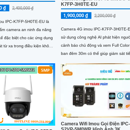
K7FP-3H0TE-EU
0 ₫
2,400,000 ₫
1,900,000 ₫
2,200,000 ₫
ou IPC-K7FP-5H0TE-EU là
Camera 4G imou IPC-K7FP-3H0TE-
ẩm camera an ninh đa năng
sử dụng công nghệ AI phát hiện ngườ
kế đặc biệt cho các ứng dụng
cảnh báo chủ động và xem Full Color
t từ xa trong điều kiện không
ban đêm 30m có thể giúp giám sát ti
 mạng dây Imou IPC-K7FP-
độ thi công và đảm bảo an ninh cho 
ỗ trợ công nghệ hồng ngoại
trình xây dựng, đặc biệt là trong nhữ
ng nhìn đêm lên đến 30 mét.
khu vực mà việc đi lại khó khăn hoặc
không có sẵn kết nối mạng ổn định.
Camera IPC-K7FP-3H0TE-EU sử dụ
công nghệ nhận diện người và động v
kết hợp Wifi không dây
Camera Wifi Imou Gọi Điện IPC
S2VP-5M0WR Hình Ảnh 3K