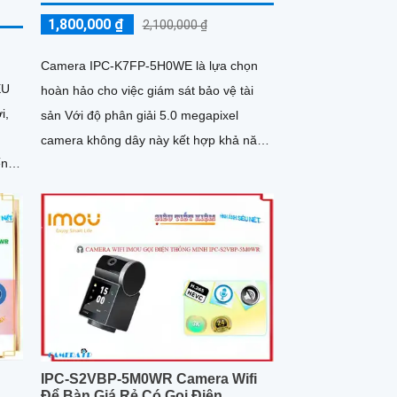
1,800,000 ₫
2,100,000 ₫
Camera IPC-K7FP-5H0WE là lựa chọn
EU
hoàn hảo cho việc giám sát bảo vệ tài
i,
sản Với độ phân giải 5.0 megapixel
camera không dây này kết hợp khả năng
ến
phát hiện chuyển động thông minh và
công
phát hiện hình dáng người
ng
ng
ật,
-
IPC-S2VBP-5M0WR Camera Wifi
Để Bàn Giá Rẻ Có Gọi Điện