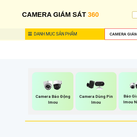
CAMERA GIÁM SÁT
360
DANH MỤC
SẢN PHẨM
CAMERA GIÁM
Báo G
Camera Báo Động
Camera Dùng Pin
Imou N
Imou
Imou