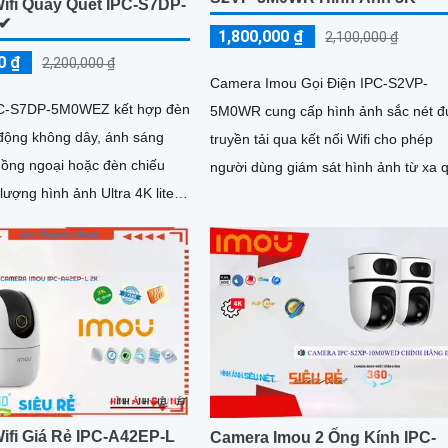
ifi Quay Quét IPC-S7DP-
 ✔
1,800,000 ₫
2,100,000 ₫
0 ₫
2,200,000 ₫
Camera Imou Gọi Điện IPC-S2VP-
C-S7DP-5M0WEZ kết hợp đèn
5M0WR cung cấp hình ảnh sắc nét 
 động không dây, ánh sáng
truyền tải qua kết nối Wifi cho phép
hồng ngoại hoặc đèn chiếu
người dùng giám sát hình ảnh từ xa 
điện thoại máy tính dễ dàng. Ca
ăng thông và chi phí, giám sát
t với hồng ngoại 50m
ifi Giá Rẻ IPC-A42EP-L
Camera Imou 2 Ống Kính IPC-