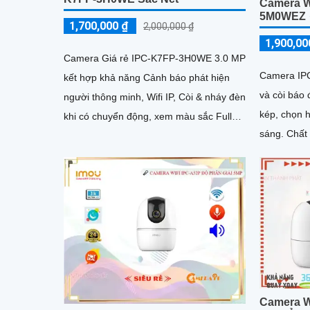
Camera W
5M0WEZ
1,700,000 ₫
2,000,000 ₫
1,900,00
Camera Giá rẻ IPC-K7FP-3H0WE 3.0 MP
Camera IP
kết hợp khả năng Cảnh báo phát hiện
và còi báo
người thông minh, Wifi IP, Còi & nháy đèn
kép, chọn 
khi có chuyển động, xem màu sắc Full
sáng. Chất lượng hình ảnh Ultra 4K lite,
Color 30m vào ban đêm, trang bị đèn trợ
tiết kiệm b
sáng kép, loa đàm thoại tích hợp, Chống
ban đêm tố
Ngược Sáng HDR
Camera W