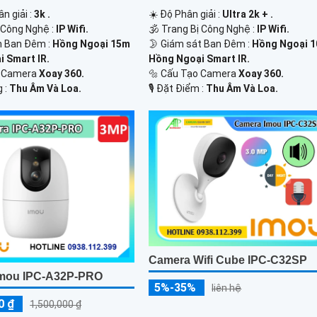
ân giải :
3k .
☀️ Độ Phân giải :
Ultra 2k + .
ị Công Nghệ :
IP Wifi.
🕉️ Trang Bị Công Nghệ :
IP Wifi.
n Ban Đêm :
Hồng Ngoại 15m
🌛 Giám sát Ban Đêm :
Hồng Ngoại 
 Smart IR.
Hồng Ngoại Smart IR.
Kế Camera
Xoay 360.
🔩 Cấu Tạo Camera
Xoay 360.
g :
Thu Âm Và Loa.
️🎙 Đặt Điểm :
Thu Âm Và Loa.
Camera Wifi Cube IPC-C32SP
mou IPC-A32P-PRO
5%-35%
liên hệ
0 ₫
1,500,000 ₫