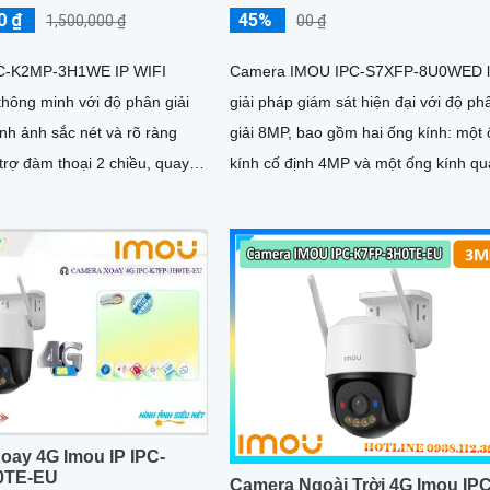
0 ₫
45%
1,500,000 ₫
00 ₫
C-K2MP-3H1WE IP WIFI
Camera IMOU IPC-S7XFP-8U0WED 
thông minh với độ phân giải
giải pháp giám sát hiện đại với độ ph
nh ảnh sắc nét và rõ ràng
giải 8MP, bao gồm hai ống kính: một
trợ đàm thoại 2 chiều, quay
kính cố định 4MP và một ống kính qu
ộ, chuẩn nén H.265 cùng khả
quét 4MP. Thiết bị này nổi bật với khả
hiện con người chính xác và
năng ghi hình sắc nét trong điều kiện
i 10m
sáng yếu nhờ công nghệ AURORA si
nhạy sáng
oay 4G Imou IP IPC-
0TE-EU
Camera Ngoài Trời 4G Imou IPC