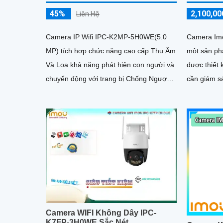
45%
2,100,00
Liên Hệ
Camera IP Wifi IPC-K2MP-5H0WE(5.0
Camera Im
MP) tích hợp chức năng cao cấp Thu Âm
một sản ph
Và Loa khả năng phát hiện con người và
được thiết 
chuyển động với trang bị Chống Ngược
cần giám sá
Sáng HDR hình ảnh rõ nét dù ở môi
có kết nối
trường ánh sáng khác nhau công nghệ
5H0TE-EU h
xử lý hình ảnh thiếu sáng có màu ban
với khả nă
đêm mang lại hình ảnh sắc nét
Camera WIFI Không Dây IPC-
K7FP-3H0WE Sắc Nét