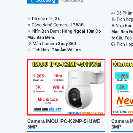
1,150,000 ₫
1,600,000 ₫
️👀 Độ Phân 
✨ Độ sắc nét :
3k .
👍 Tích hợ
✳️ Công Nghệ Camera :
IP Wifi.
❃ Nhìn Ban
🔅 Nhìn Ban Đêm :
Hồng Ngoại 10m Có
Màu Ban Ð
Màu Ban Ðêm.
⚒ Cấu Tạo
🕉️ Mẫu Camera
Xoay 360.
️💮 Tích Hợp
️✨ Tích Hợp :
Thu Âm Và Loa.
Camera IMOU IPC-K2MP-5H1WE
Camera 
5MP
3MP