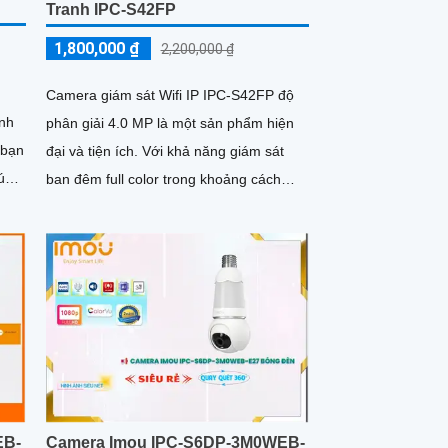
Tranh IPC-S42FP
1,800,000 ₫
2,200,000 ₫
g
Camera giám sát Wifi IP IPC-S42FP độ
inh
phân giải 4.0 MP là một sản phẩm hiện
 bạn
đại và tiện ích. Với khả năng giám sát
ban đêm full color trong khoảng cách
20m, camera này cho phép...
EB-
Camera Imou IPC-S6DP-3M0WEB-