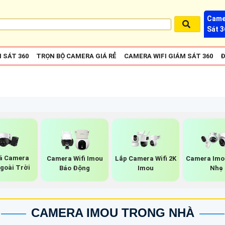
Came
Sát 3
 SÁT 360
TRỌN BỘ CAMERA GIÁ RẺ
CAMERA WIFI GIÁM SÁT 360
Đ
iá Camera
Camera Wifi Imou
Lắp Camera Wifi 2K
Camera Imo
goài Trời
Báo Động
Imou
Nhẹ
CAMERA IMOU TRONG NHÀ