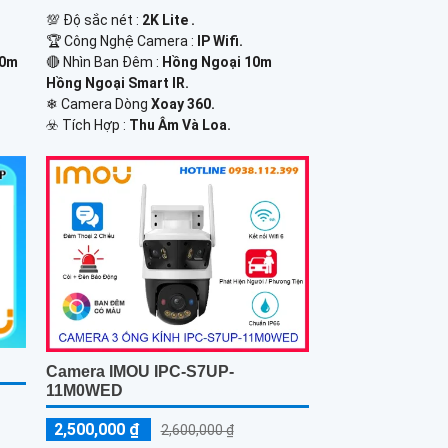
💯 Độ sắc nét :
2K Lite .
🏆 Công Nghệ Camera :
IP Wifi.
10m
🔴 Nhìn Ban Đêm :
Hồng Ngoại 10m
Hồng Ngoại Smart IR.
❄ Camera Dòng
Xoay 360.
️☣️ Tích Hợp :
Thu Âm Và Loa.
Camera IMOU IPC-S7UP-
11M0WED
2,500,000 ₫
2,600,000 ₫