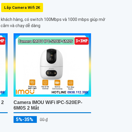
Lắp Camera Wifi 2K
 cho khách hàng, có switch 100Mbps và 1000 mbps giúp mở
 cắm và chạy dễ dàng
 2
Camera IMOU WiFi IPC-S20EP-
6M0S 2 Mắt
5%-35%
00 ₫