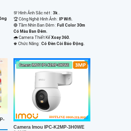
💯 Hình Ảnh Sắc nét :
3k .
ồng
🏆 Công Nghệ Hình Ảnh :
IP Wifi.
🔴 Tầm Nhìn Ban Đêm :
Full Color 30m
Có Màu Ban Ðêm.
🌧️ Camera Thiết Kế
Xoay 360.
️♚ Chức Năng :
Có Ðèn Còi Báo Động.
P-
Camera Imou IPC-K2MP-3H0WE