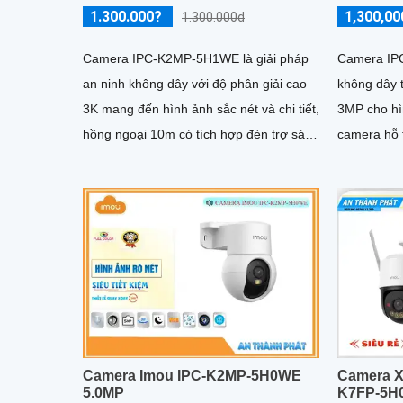
1.300.000?
1,300,00
1.300.000d
Camera IPC-K2MP-5H1WE là giải pháp
Camera IP
an ninh không dây với độ phân giải cao
không dây 
3K mang đến hình ảnh sắc nét và chi tiết,
3MP cho hì
hồng ngoại 10m có tích hợp đèn trợ sáng
camera hỗ 
cho hình ảnh ban đêm có màu. Camera
xoay 360 đ
tích hợp kết nối Wi-Fi 6 tiện lợi, hỗ trợ
năng phát 
giám sát từ xa qua điện thoại
hồng ngoạ
Camera Imou IPC-K2MP-5H0WE
Camera X
5.0MP
K7FP-5H