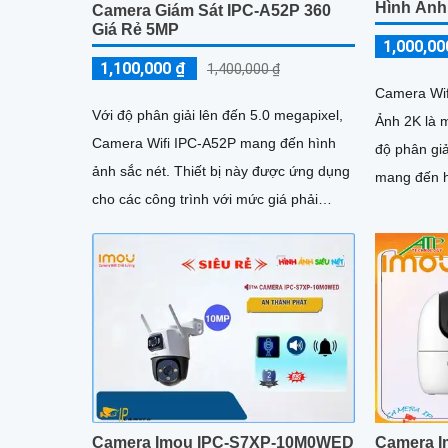
Hình Ảnh
Camera Giám Sát IPC-A52P 360
Giá Rẻ 5MP
1,000,00
1,100,000 ₫
1,400,000 ₫
Camera Wif
Với độ phân giải lên đến 5.0 megapixel,
Ảnh 2K là 
Camera Wifi IPC-A52P mang đến hình
độ phân giả
ảnh sắc nét. Thiết bị này được ứng dụng
mang đến hình
cho các công trình với mức giá phải
năng xem b
chăng, có khả năng quan...
Camera Imou IPC-S7XP-10M0WED
Camera I