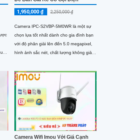
1,950,000 ₫
2,250,000 ₫
Camera IPC-S2VBP-5M0WR là một sự
được
chọn lựa tốt nhất dành cho gia đình bạn
với độ phân giải lên đến 5.0 megapixel,
qua
hình ảnh sắc nét, chất lượng không giảm
mera...
mà còn được cải thiện bởi công nghệ IP
Wifi
Camera Wifi Imou Với Giá Cạnh