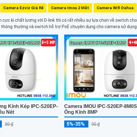
Camera Ezviz Giá Rẻ
Camera Imou 2 Mắt
Camera Wifi Dahua
h cực kì chất lượng với D-link thì có rất nhiều sự lựa chọn về switch
h thông thường và switch hỗ trợ PoE chuyên dụng cho camera sử dụng
ng Kính Kép IPC-S20EP-
Camera IMOU IPC-S20EP-8M0S
êu Nét
Ống Kính 8MP
5%-35%
00 ₫
00 ₫