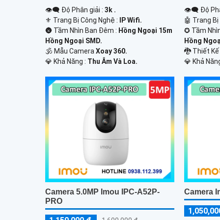
👁️‍🗨 Độ Phân giải :
3k .
👁️‍🗨 Độ Ph
⚜️ Trang Bị Công Nghệ :
IP Wifi.
🤖️ Trang B
🌚 Tầm Nhìn Ban Đêm :
Hồng Ngoại 15m
✪ Tầm Nhì
Hồng Ngoại SMD.
Hồng Ngoại
🕉️ Mẫu Camera
Xoay 360.
🐉️ Thiết 
️💎 Khả Năng :
Thu Âm Và Loa.
️💎 Khả Năn
Camera 5.0MP Imou IPC-A52P-
Camera I
PRO
1,050,00