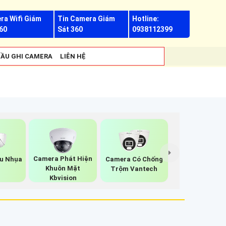
ra Wifi Giám
Tin Camera Giám
Hotline:
60
Sát 360
0938112399
ẦU GHI CAMERA
LIÊN HỆ
Camera Phát Hiện
u Nhụa
Camera Có Chống
Khuôn Mặt
Trộm Vantech
Kbvision