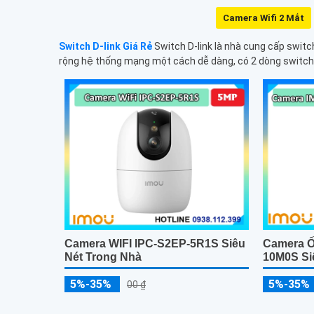
Camera Wifi 2 Mắt
Switch D-link Giá Rẻ
Switch D-link là nhà cung cấp switc
rộng hệ thống mạng một cách dễ dàng, có 2 dòng switc
Camera WIFI IPC-S2EP-5R1S Siêu
Camera Ố
Nét Trong Nhà
10M0S Si
5%-35%
5%-35%
00 ₫