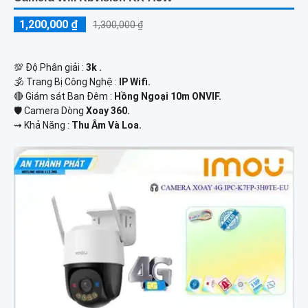
1,200,000 ₫
1,300,000 ₫
💯 Độ Phân giải :
3k .
🕉️ Trang Bị Công Nghệ :
IP Wifi.
🔴 Giám sát Ban Đêm :
Hồng Ngoại 10m ONVIF.
🛡 Camera Dòng
Xoay 360.
️⇝ Khả Năng :
Thu Âm Và Loa.