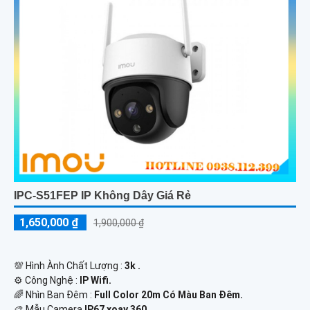
IPC-S51FEP IP Không Dây Giá Rẻ
1,650,000 ₫
1,900,000 ₫
💯 Hình Ành Chất Lượng :
3k .
⚙ Công Nghệ :
IP Wifi.
🌈 Nhìn Ban Đêm :
Full Color 20m Có Màu Ban Ðêm.
🎨 Mẫu Camera
IP67 xoay 360.