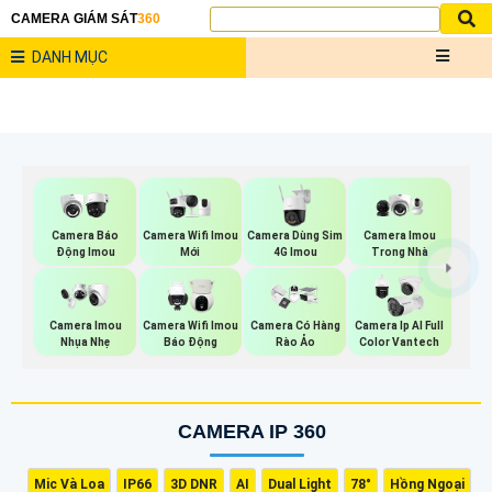
CAMERA GIÁM SÁT
360
DANH MỤC
Camera Wifi Imou
Camera Dùng Sim
Camera Imou
Camera Báo
Mới
4G Imou
Trong Nhà
Động Imou
Camera Imou
Camera Wifi Imou
Camera Có Hàng
Camera Ip AI Full
Nhụa Nhẹ
Báo Động
Rào Ảo
Color Vantech
CAMERA IP 360
Mic Và Loa
IP66
3D DNR
AI
Dual Light
78°
Hồng Ngoại