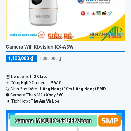
Camera Wifi Kbvision KX-A3W
1,100,000 ₫
1,300,000 ₫
🦉 Độ sắc nét :
2K Lite .
⚜️ Công Nghệ Camera :
IP Wifi.
🌜 Nhìn Ban Đêm :
Hồng Ngoại 10m Hồng Ngoại SMD.
🛡 Camera Theo Mẫu
Xoay 360.
️🔈 Tích Hợp :
Thu Âm Và Loa.