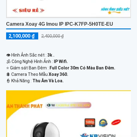
Camera Xoay 4G Imou IP IPC-K7FP-5H0TE-EU
2,100,000 ₫
2,400,000 ₫
👁 Hình Ảnh Sắc nét :
3k .
🕉️ Công Nghệ Hình Ảnh :
IP Wifi.
⭐ Giám sát Ban Đêm :
Full Color 30m Có Màu Ban Ðêm.
🐜 Camera Theo Mẫu
Xoay 360.
️👮 Khả Năng :
Thu Âm Và Loa.