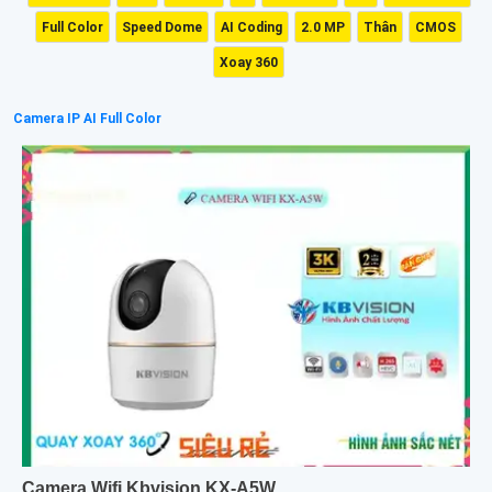
Full Color
Speed Dome
AI Coding
2.0 MP
Thân
CMOS
Xoay 360
Camera IP AI Full Color
Camera Wifi Kbvision KX-A5W