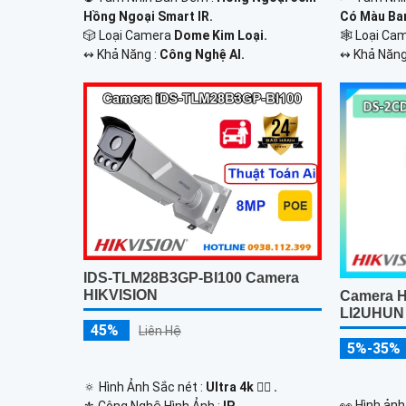
Hồng Ngoại Smart IR.
Có Màu Ba
🎲 Loại Camera
Dome Kim Loại.
🕸️ Loại C
️↭ Khả Năng :
Công Nghệ AI.
️↭ Khả Năng
IDS-TLM28B3GP-BI100 Camera
HIKVISION
Camera H
LI2UHUN
45%
Liên Hệ
5%-35%
🔅 Hình Ảnh Sắc nét :
Ultra 4k 👍🏾 .
️👀 Hình ản