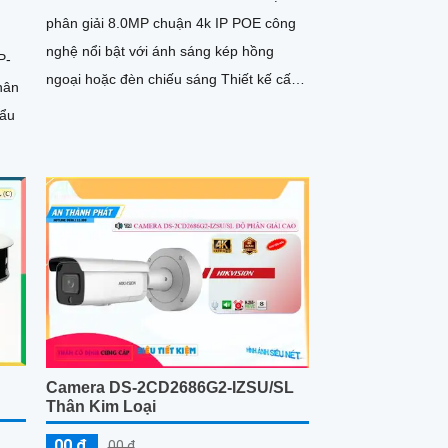
phân giải 8.0MP chuận 4k IP POE công
nghệ nổi bật với ánh sáng kép hồng
P-
ngoại hoặc đèn chiếu sáng Thiết kế cấp
hân
nguồn qua dây mạng hoạt động ổn định
hẩu
ban đêm với màu sắc chân thực
Camera DS-2CD2686G2-IZSU/SL
Thân Kim Loại
00 ₫
00 ₫