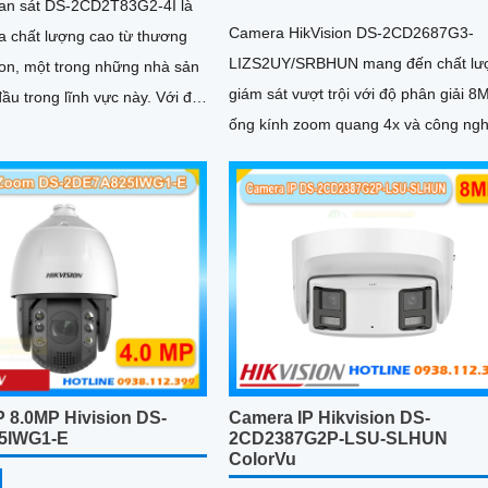
an sát DS-2CD2T83G2-4I là
Camera HikVision DS-2CD2687G3-
 chất lượng cao từ thương
LIZS2UY/SRBHUN mang đến chất lư
ion, một trong những nhà sản
giám sát vượt trội với độ phân giải 8
 trong lĩnh vực này. Với độ
ống kính zoom quang 4x và công ng
 MP, camera này...
ColorVu
 8.0MP Hivision DS-
Camera IP Hikvision DS-
5IWG1-E
2CD2387G2P-LSU-SLHUN
ColorVu