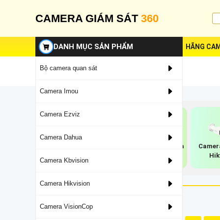
CAMERA GIÁM SÁT
360
DANH MỤC SẢN PHẨM
HÃNG CAM
Bộ camera quan sát
Camera Imou
Camera Ezviz
Camera Dahua
Lắp Camera Wifi
Camera Imou Nhụa
Camer
Ngoài Trời Imou
Nhẹ
Hik
Camera Kbvision
Camera Hikvision
Camera VisionCop