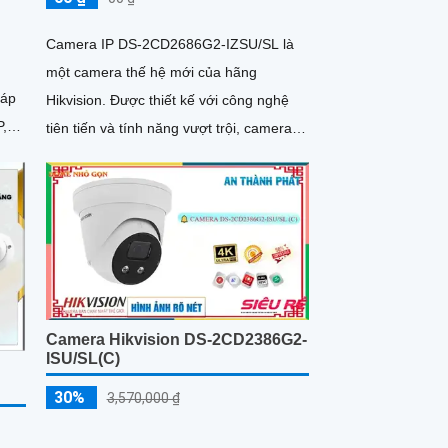
Camera IP DS-2CD2686G2-IZSU/SL là
g
một camera thế hệ mới của hãng
háp
Hikvision. Được thiết kế với công nghệ
tiên tiến và tính năng vượt trội, camera
tiết
này cung cấp khả năng giám sát video
chất lượng cao và đáng tin cậy
Camera Hikvision DS-2CD2386G2-
ISU/SL(C)
30%
3,570,000 ₫