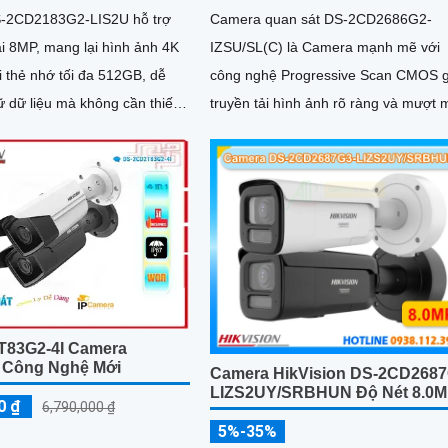
-2CD2183G2-LIS2U hỗ trợ
Camera quan sát DS-2CD2686G2-
ải 8MP, mang lại hình ảnh 4K
IZSU/SL(C) là Camera mạnh mẽ với
công nghệ Progressive Scan CMOS g
ữ dữ liệu mà không cần thiết
truyền tải hình ảnh rõ ràng và mượt 
goài.
Camera này cung cấp chế độ xem b
đêm thông qua công nghệ Hồng Ngo
với khoảng cách lên đến 60m
83G2-4I Camera
n Công Nghệ Mới
Camera HikVision DS-2CD2687
LIZS2UY/SRBHUN Độ Nét 8.0
0 ₫
6,790,000 ₫
5%-35%