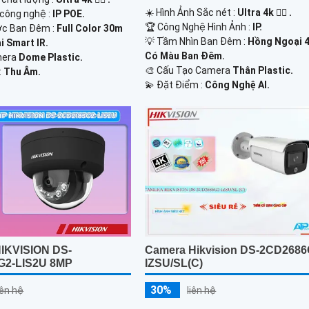
☀️ Hình Ảnh Sắc nét :
Ultra 4k 👍🏾 .
 công nghệ :
IP POE.
🏆 Công Nghệ Hình Ảnh :
IP.
c Ban Đêm :
Full Color 30m
💡 Tầm Nhìn Ban Đêm :
Hồng Ngoại 
 Smart IR.
Có Màu Ban Ðêm.
mera
Dome Plastic.
🎨 Cấu Tạo Camera
Thân Plastic.
:
Thu Âm.
️💫 Đặt Điểm :
Công Nghệ AI.
IKVISION DS-
Camera Hikvision DS-2CD2686
G2-LIS2U 8MP
IZSU/SL(C)
30%
iên hệ
liên hệ