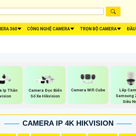
ERA 360
CÔNG NGHỆ CAMERA
TRỌN BỘ CAMERA
ĐẦU
Camera Wifi Cube
Lắp Cam
a Ip Thân
Camera Đọc Biển
Samsung 
vision
Số Xe Hikvision
Siêu N
CAMERA IP 4K HIKVISION