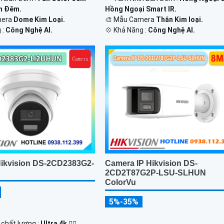
n Đêm.
Hồng Ngoại Smart IR.
amera
Dome Kim Loại.
🎨 Mẫu Camera
Thân Kim loại.
 :
Công Nghệ AI.
️💠 Khả Năng :
Công Nghệ AI.
ikvision DS-2CD2383G2-
Camera IP Hikvision DS-
2CD2T87G2P-LSU-SLHUN
ColorVu
5%-35%
h chất lượng :
Ultra 4k 👍🏾 .