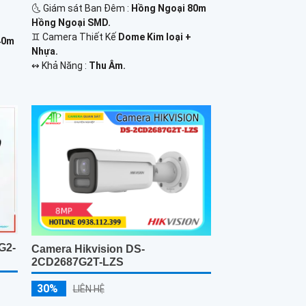
🌜 Giám sát Ban Đêm :
Hồng Ngoại 80m
Hồng Ngoại SMD.
♊ Camera Thiết Kế
Dome Kim loại +
40m
Nhựa.
️↭ Khả Năng :
Thu Âm.
G2-
Camera Hikvision DS-
2CD2687G2T-LZS
30%
LIÊN HỆ