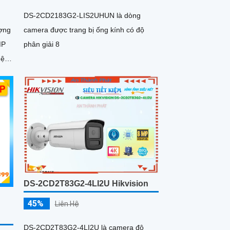
DS-2CD2183G2-LIS2UHUN là dòng
ợng
camera được trang bị ống kính có độ
MP
phân giải 8
hệ
DS-2CD2T83G2-4LI2U Hikvision
45%
Liên Hệ
DS-2CD2T83G2-4LI2U là camera độ