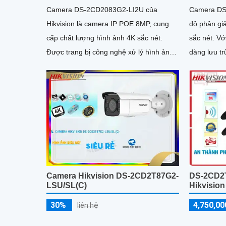
Camera DS-2CD2083G2-LI2U của
Camera DS
Hikvision là camera IP POE 8MP, cung
độ phân gi
cấp chất lượng hình ảnh 4K sắc nét.
sắc nét. Với thẻ nhớ tối đa 512GB, dễ
Được trang bị công nghệ xử lý hình ảnh
dàng lưu tr
tiên tiến, phát hiện chuyển động chính
bị lưu trữ n
xác và khả năng chống chịu mưa, bụi với
chuẩn IP67
Camera Hikvision DS-2CD2T87G2-
DS-2CD2T
LSU/SL(C)
Hikvisio
30%
4,750,00
liên hệ