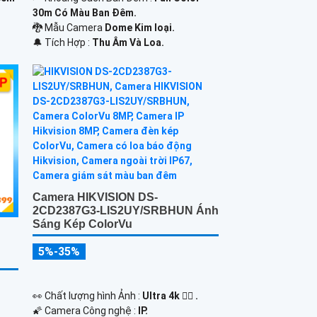
30m Có Màu Ban Ðêm.
🐉️ Mẫu Camera
Dome Kim loại.
️🔔 Tích Hợp :
Thu Âm Và Loa.
Camera HIKVISION DS-
2CD2387G3-LIS2UY/SRBHUN Ánh
Sáng Kép ColorVu
5%-35%
️👀 Chất lượng hình Ảnh :
Ultra 4k 👍🏾 .
🌠 Camera Công nghệ :
IP.