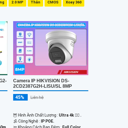
ing
2.0 MP
Thân
CMOS
Xoay 360
G2-
Camera IP HIKVISION DS-
2CD2387G2H-LISU/SL 8MP
45%
Liên hệ
🦉 Hình Ành Chất Lượng :
Ultra 4k 👍🏾 .
🕉️ Công Nghệ :
IP POE.
60m
🔦 Khoảng Cách Ban Đêm :
Full Color