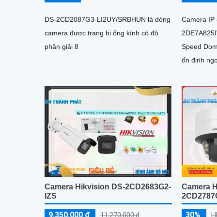
DS-2CD2087G3-LI2UY/SRBHUN là dòng
Camera IP 
camera được trang bị ống kính có độ
2DE7A825I
phân giải 8
Speed Dome
ổn định ng
nước IP67
Camera Hikvision DS-2CD2683G2-
Camera H
IZS
2CD2787
9,350,000 ₫
30%
11,270,000 ₫
L