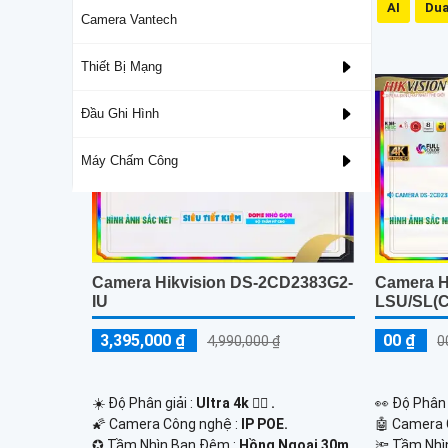
Mic Và Loa
IP66
3D DNR
AI
Dua
Camera Vantech
Lắp Camera Hikvision Giá Rẻ
Thiết Bị Mạng
Đầu Ghi Hình
Máy Chấm Công
Camera Hikvision DS-2CD2383G2-
Camera H
IU
LSU/SL(C
3,395,000 ₫
00 ₫
4,990,000 ₫
0
☀️ Độ Phân giải :
Ultra 4k 👍🏾 .
️👀 Độ Phân 
🌠 Camera Công nghệ :
IP POE.
🤖️ Camera
✪ Tầm Nhìn Ban Đêm :
Hồng Ngoại 30m
🔦 Tầm Nhì