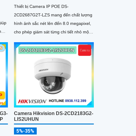
Thiết bị Camera IP POE DS-
2CD2687G2T-LZS mang đến chất lượng
iúp
hình ảnh sắc nét lên đến 8.0 megapixel,
mà.
cho phép giám sát từng chi tiết nhỏ một
an
cách rõ ràng
ại
G3-
Camera Hikvision DS-2CD2183G2-
MP
LIS2UHUN
5%-35%