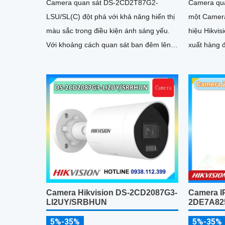
Camera quan sát DS-2CD2T87G2-
Camera qu
LSU/SL(C) đột phá với khả năng hiển thị
một Camera
màu sắc trong điều kiện ánh sáng yếu.
hiệu Hikvis
Với khoảng cách quan sát ban đêm lên
xuất hàng đầu
đến 60m, hình ảnh vẫn sáng tự nhiên
phân giải 8
như ban ngày, rất phù hợp cho việc lắp
đặt tại nhà xưởng
Camera Hikvision DS-2CD2087G3-
Camera IP
LI2UY/SRBHUN
2DE7A82
5%-35%
5%-35%