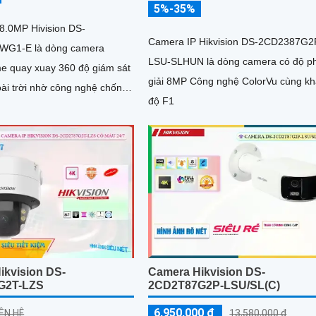
5%-35%
8.0MP Hivision DS-
Camera IP Hikvision DS-2CD2387G2
WG1-E là dòng camera
LSU-SLHUN là dòng camera có độ p
 quay xuay 360 độ giám sát
giải 8MP Công nghệ ColorVu cùng k
oài trời nhờ công nghệ chống
độ F1
ikvision DS-
Camera Hikvision DS-
G2T-LZS
2CD2T87G2P-LSU/SL(C)
6,950,000 ₫
IÊN HỆ
13,580,000 ₫