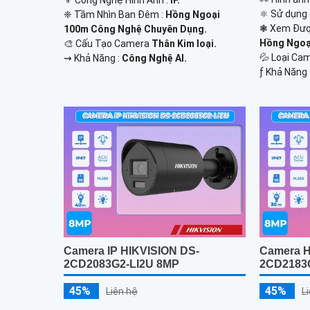
⚜️ Công Nghệ Hình Ảnh :
IP.
⚛️ Sử dụng
❈ Tầm Nhìn Ban Đêm :
Hồng Ngoại
❃ Xem Đượ
100m Công Nghệ Chuyên Dụng.
Hồng Ngoại
🎨 Cấu Tạo Camera
Thân Kim loại.
💦 Loại Ca
️⇝ Khả Năng :
Công Nghệ AI.
️ƒ Khả Năng 
Camera IP HIKVISION DS-
Camera H
2CD2083G2-LI2U 8MP
2CD2183
45%
45%
Liên hệ
L