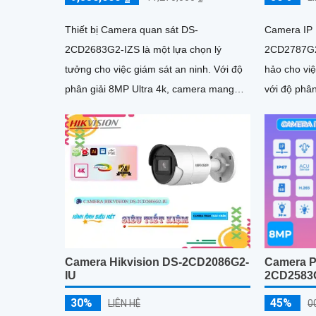
Thiết bị Camera quan sát DS-
Camera IP 
2CD2683G2-IZS là một lựa chọn lý
2CD2787G2
tưởng cho việc giám sát an ninh. Với độ
hảo cho việ
phân giải 8MP Ultra 4k, camera mang
với độ phân
đến hình ảnh siêu sắt nét
Với khả năn
Camera Hikvision DS-2CD2086G2-
Camera P
IU
2CD2583
30%
45%
LIÊN HỆ
0