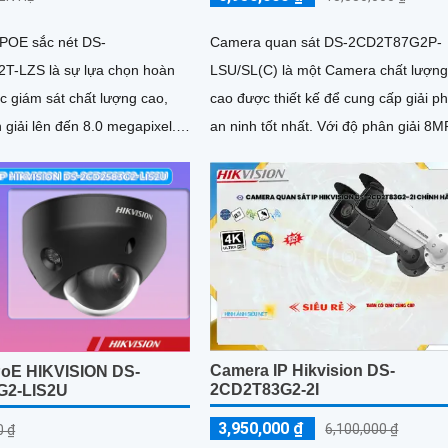
POE sắc nét DS-
Camera quan sát DS-2CD2T87G2P-
T-LZS là sự lựa chọn hoàn
LSU/SL(C) là một Camera chất lượn
c giám sát chất lượng cao,
cao được thiết kế để cung cấp giải p
 giải lên đến 8.0 megapixel.
an ninh tốt nhất. Với độ phân giải 8MP,
g nhìn rõ từng chi tiết nhỏ,...
camera này có khả năng quan sát chi 
và rõ ràng
Camera IP Hikvision DS-
oE HIKVISION DS-
2CD2T83G2-2I
G2-LIS2U
3,950,000 ₫
6,100,000 ₫
0 ₫