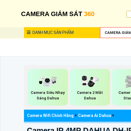
CAMERA GIÁM SÁT
360
DANH MỤC
SẢN PHẨM
CAMERA GIÁM
Camera Siêu Nhạy
Camera 2 Mắt
Camer
Sáng Dahua
Dahua
Sta
Camera Wifi Chính Hãng
Camera Ai Dahua
Camera IP 4MP DAHUA DH-