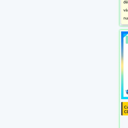
đê
và
nư
C
C