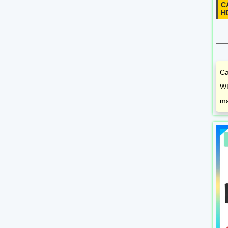
C
H
Ca
WD
mạ