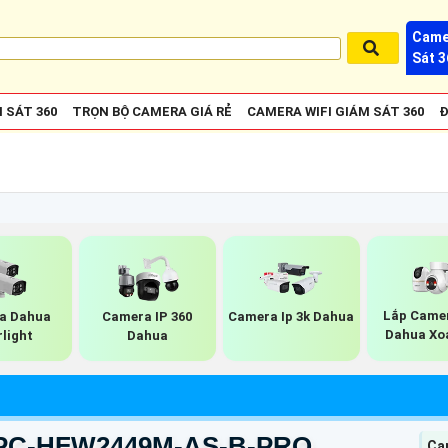
Came
Sát 3
 SÁT 360
TRỌN BỘ CAMERA GIÁ RẺ
CAMERA WIFI GIÁM SÁT 360
Đ
Lắp Camer
a Dahua
Camera IP 360
Camera Ip 3k Dahua
Dahua Xo
rlight
Dahua
IPC-HFW2449M-AS-B-PRO
Ca