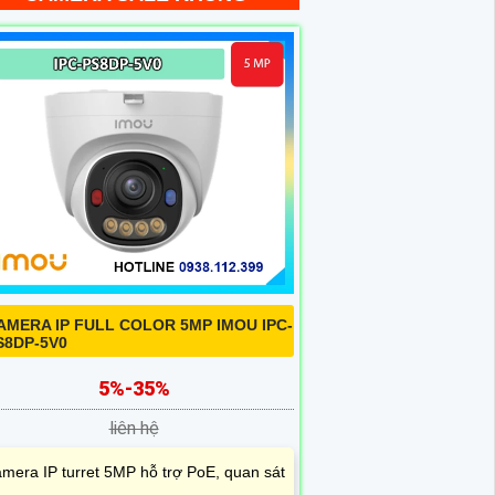
AMERA IP FULL COLOR 5MP IMOU IPC-
S8DP-5V0
5%-35%
liên hệ
mera IP turret 5MP hỗ trợ PoE, quan sát