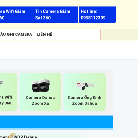
ra Wifi Giám
Tin Camera Giám
Hotline:
60
Sát 360
0938112399
ẦU GHI CAMERA
LIÊN HỆ
a Wifi
Camera Dahua
Camera Ống Kính
ay 360
Zoom Xa
Zoom Dahua
mera DWDR Dahua