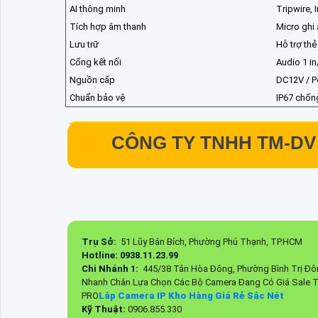
AI thông minh
Tripwire, 
Tích hợp âm thanh
Micro ghi
Lưu trữ
Hỗ trợ thẻ
Cổng kết nối
Audio 1 in
Nguồn cấp
DC12V / P
Chuẩn bảo vệ
IP67 chốn
CÔNG TY TNHH TM-DV
Trụ Sở:
51 Lũy Bán Bích, Phường Phú Thạnh, TP.HCM
Hotline: 0938.11.23.99
Chi Nhánh 1:
445/38 Tân Hòa Đông, Phường Bình Trị Đô
Nhanh Chân Lựa Chọn Các Bộ Camera Đang Có Giá Sale 
PRO
Lắp Camera IP Kho Hàng Giá Rẻ Sắc Nét
Kỹ Thuật:
0906.855.330