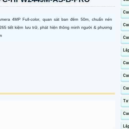
Ca
mera 4MP Full-color, quan sát ban đêm 50m, chuẩn nén
Ca
265 tiết kiệm lưu trữ, phát hiện thông minh người & phương
ện
Ca
Lắ
Ca
Ca
Ca
Tư
Ca
Lắ