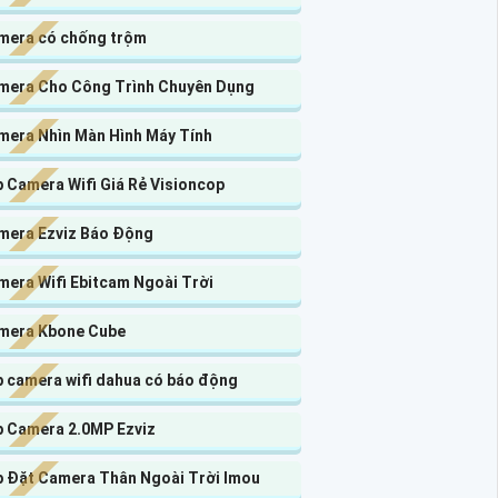
mera có chống trộm
mera Cho Công Trình Chuyên Dụng
mera Nhìn Màn Hình Máy Tính
 Camera Wifi Giá Rẻ Visioncop
mera Ezviz Báo Động
mera Wifi Ebitcam Ngoài Trời
mera Kbone Cube
p camera wifi dahua có báo động
p Camera 2.0MP Ezviz
p Đặt Camera Thân Ngoài Trời Imou