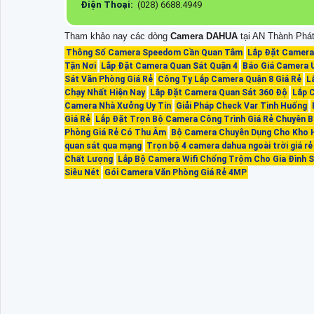
Điện Thoại:
(028) 6688.4949
Tham khảo nay các dòng
Camera DAHUA
tại AN Thành Phá
Thông Số Camera Speedom Cần Quan Tâm
Lắp Đặt Camera
Tận Nơi
Lắp Đặt Camera Quan Sát Quận 4
Báo Giá Camera 
Sát Văn Phòng Giá Rẻ
Công Ty Lắp Camera Quận 8 Giá Rẻ
L
Chạy Nhất Hiện Nay
Lắp Đặt Camera Quan Sát 360 Độ
Lắp 
Camera Nhà Xưởng Uy Tín
Giải Pháp Check Var Tình Huống
Giá Rẻ
Lắp Đặt Trọn Bộ Camera Công Trình Giá Rẻ Chuyên
Phòng Giá Rẻ Có Thu Âm
Bộ Camera Chuyên Dụng Cho Kho 
quan sát qua mạng
Trọn bộ 4 camera dahua ngoài trời giá rẻ
Chất Lượng
Lắp Bộ Camera Wifi Chống Trộm Cho Gia Đình Să
Siêu Nét
Gói Camera Văn Phòng Giá Rẻ 4MP