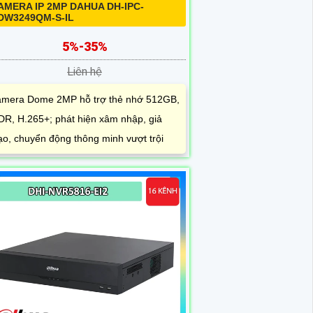
AMERA IP 2MP DAHUA DH-IPC-
DW3249QM-S-IL
5%-35%
Liên hệ
mera Dome 2MP hỗ trợ thẻ nhớ 512GB,
R, H.265+; phát hiện xâm nhập, giả
o, chuyển động thông minh vượt trội