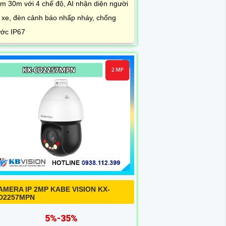
m 30m với 4 chế độ, AI nhận diện người
 xe, đèn cảnh báo nhấp nháy, chống
ớc IP67
AMERA IP 2MP KABE VISION KX-
D2257MPN
5%-35%