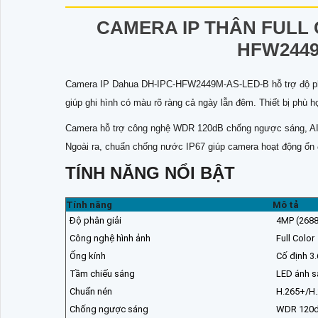
CAMERA IP THÂN FULL 
HFW2449
Camera IP Dahua DH-IPC-HFW2449M-AS-LED-B hỗ trợ độ phân 
giúp ghi hình có màu rõ ràng cả ngày lẫn đêm. Thiết bị phù hợ
Camera hỗ trợ công nghệ WDR 120dB chống ngược sáng, AI bả
Ngoài ra, chuẩn chống nước IP67 giúp camera hoạt động ổn địn
TÍNH NĂNG NỔI BẬT
Tính năng
Mô tả
Độ phân giải
4MP (2688
Công nghệ hình ảnh
Full Color
Ống kính
Cố định 
Tầm chiếu sáng
LED ánh s
Chuẩn nén
H.265+/H
Chống ngược sáng
WDR 120