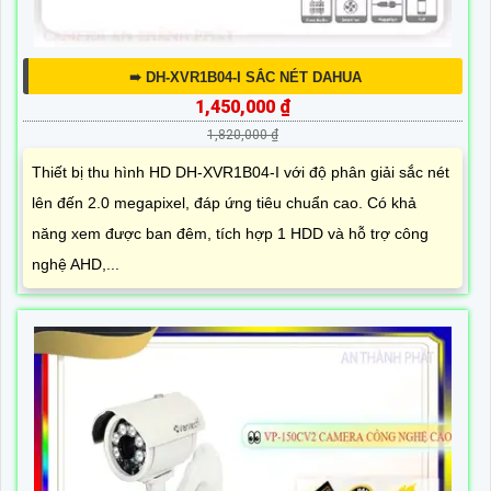
➠ DH-XVR1B04-I SẮC NÉT DAHUA
1,450,000 ₫
1,820,000 ₫
Thiết bị thu hình HD DH-XVR1B04-I với độ phân giải sắc nét
lên đến 2.0 megapixel, đáp ứng tiêu chuẩn cao. Có khả
năng xem được ban đêm, tích hợp 1 HDD và hỗ trợ công
nghệ AHD,...