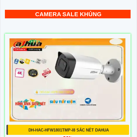
CAMERA SALE KHỦNG
DH-HAC-HFW1801TMP-I8 SẮC NÉT DAHUA