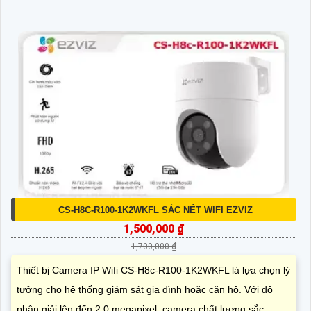
CS-H8C-R100-1K2WKFL SẮC NÉT WIFI EZVIZ
1,500,000 ₫
1,700,000 ₫
Thiết bị Camera IP Wifi CS-H8c-R100-1K2WKFL là lựa chọn lý
tưởng cho hệ thống giám sát gia đình hoặc căn hộ. Với độ
phân giải lên đến 2.0 megapixel, camera chất lượng sắc