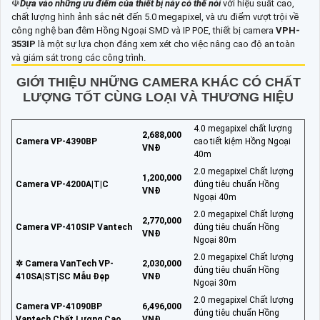
☫
Dựa vào những ưu điểm của thiết bị này có thể nói
với hiệu suất cao,
chất lượng hình ảnh sắc nét đến 5.0 megapixel, và ưu điểm vượt trội về
công nghệ ban đêm Hồng Ngoại SMD và IP POE, thiết bị camera
VPH-
353IP
là một sự lựa chọn đáng xem xét cho việc nâng cao độ an toàn
và giám sát trong các công trình.
GIỚI THIỆU NHỮNG CAMERA KHÁC CÓ CHẤT
LƯỢNG TỐT CÙNG LOẠI VÀ THƯƠNG HIỆU
4.0 megapixel chất lượng
2,688,000
Camera VP-4390BP
cao tiết kiệm Hồng Ngoại
VNĐ
40m
2.0 megapixel Chất lượng
1,200,000
Camera VP-4200A|T|C
đúng tiêu chuẩn Hồng
VNĐ
Ngoại 40m
2.0 megapixel Chất lượng
2,770,000
Camera VP-410SIP Vantech
đúng tiêu chuẩn Hồng
VNĐ
Ngoại 80m
2.0 megapixel Chất lượng
✲ Camera VanTech VP-
2,030,000
đúng tiêu chuẩn Hồng
410SA|ST|SC Mẫu Đẹp
VNĐ
Ngoại 30m
2.0 megapixel Chất lượng
Camera VP-41090BP
6,496,000
đúng tiêu chuẩn Hồng
Vantech Chất Lượng Cao
VNĐ