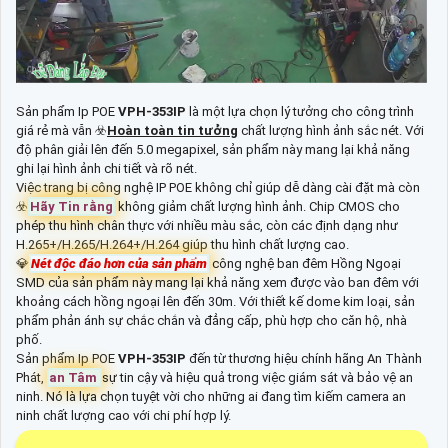
Sản phẩm Ip POE
VPH-353IP
là một lựa chọn lý tưởng cho công trình
giá rẻ mà vẫn ☣️
Hoàn toàn tin tưởng
chất lượng hình ảnh sắc nét. Với
độ phân giải lên đến 5.0 megapixel, sản phẩm này mang lại khả năng
ghi lại hình ảnh chi tiết và rõ nét.
Việc trang bị công nghệ IP POE không chỉ giúp dễ dàng cài đặt mà còn
☣️
Hãy Tin rằng
không giảm chất lượng hình ảnh. Chip CMOS cho
phép thu hình chân thực với nhiều màu sắc, còn các định dạng như
H.265+/H.265/H.264+/H.264 giúp thu hình chất lượng cao.
💎
Nét độc đáo hơn của sản phẩm
công nghệ ban đêm Hồng Ngoại
SMD của sản phẩm này mang lại khả năng xem được vào ban đêm với
khoảng cách hồng ngoại lên đến 30m. Với thiết kế dome kim loại, sản
phẩm phản ánh sự chắc chắn và đẳng cấp, phù hợp cho căn hộ, nhà
phố.
Sản phẩm Ip POE
VPH-353IP
đến từ thương hiệu chính hãng An Thành
Phát,
an Tâm
sự tin cậy và hiệu quả trong việc giám sát và bảo vệ an
ninh. Nó là lựa chọn tuyệt vời cho những ai đang tìm kiếm camera an
ninh chất lượng cao với chi phí hợp lý.