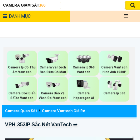
CAMERA GIÁM SÁT
360
DANH MỤC
Camera Ip Có Thu
Camera Vantech
Camera Ip 360
Camera Vantech
Âm Vantech
Ban Đêm Có Màu
Vantech
Hình Ảnh 1080P
Camera Đọc Biển
Camera Bảo Vệ
Camera
Camera Ip 360
Số Xe Vantech
Vành Đai Vantech
Hdparagon Ai
Camera Quan Sát
Camera Vantech Giá Rẻ
VPH-353IP Sắc Nét VanTech ➠