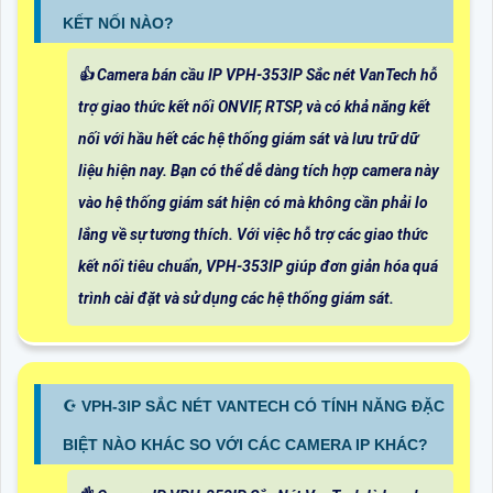
KẾT NỐI NÀO?
👍 Camera bán cầu IP VPH-353IP Sắc nét VanTech hỗ
trợ giao thức kết nối ONVIF, RTSP, và có khả năng kết
nối với hầu hết các hệ thống giám sát và lưu trữ dữ
liệu hiện nay. Bạn có thể dễ dàng tích hợp camera này
vào hệ thống giám sát hiện có mà không cần phải lo
lắng về sự tương thích. Với việc hỗ trợ các giao thức
kết nối tiêu chuẩn, VPH-353IP giúp đơn giản hóa quá
trình cài đặt và sử dụng các hệ thống giám sát.
☪ VPH-3IP SẮC NÉT VANTECH CÓ TÍNH NĂNG ĐẶC
BIỆT NÀO KHÁC SO VỚI CÁC CAMERA IP KHÁC?