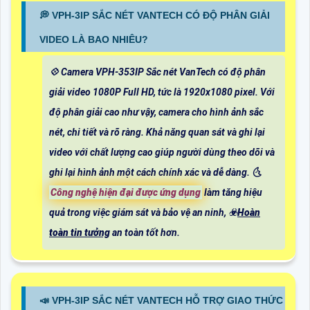
️💭 VPH-3IP SẮC NÉT VANTECH CÓ ĐỘ PHÂN GIẢI
VIDEO LÀ BAO NHIÊU?
💠 Camera VPH-353IP Sắc nét VanTech có độ phân
giải video 1080P Full HD, tức là 1920x1080 pixel. Với
độ phân giải cao như vậy, camera cho hình ảnh sắc
nét, chi tiết và rõ ràng. Khả năng quan sát và ghi lại
video với chất lượng cao giúp người dùng theo dõi và
ghi lại hình ảnh một cách chính xác và dễ dàng. 🌜
Công nghệ hiện đại được ứng dụng
làm tăng hiệu
quả trong việc giám sát và bảo vệ an ninh, ☣️
Hoàn
toàn tin tưởng
an toàn tốt hơn.
📣 VPH-3IP SẮC NÉT VANTECH HỖ TRỢ GIAO THỨC