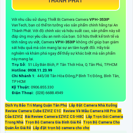
THÀNH PHÁT
Với nhu cầu sử dụng Thiết Bị Camera Camera
VPH-353IP
VanTech, bạn có thể tin tưởng vào sản phẩm chính hãng tại An
Thành Phát. Với độ chính xác và hiệu suất cao, sản phẩm này sẽ
đáp ứng mọi yêu cầu an ninh của bạn. Sở hữu thiết kế tinh tế và
tính năng ưu việt, Camera
VPH-353IP
không chỉ giúp bạn giám
sát hiệu quả mà còn mang lại sự an tâm tuyệt đối. Hãy trải
nghiệm và khám phá ngay để thấy sự khác biệt mà sản phẩm
này mang lại.
Trụ Sở:
51 Lũy Bán Bích, P. Tân Thới Hòa, Q.Tân Phú, TP.HCM
Hotline: 0938.11.23.99
Chi Nhánh 1:
445/38 Tân Hòa Đông,P Bình Trị Đông, Bình Tân,
TP HCM
Kỹ Thuật:
0906.855.330
Điện Thoại:
(028) 6688.4949
Dịch Vụ Bảo Trì Mạng Quận Tân Phú
Lắp Đặt Camera Nhà Xưởng
Review Camera Cube EZVIZ C1C
Review Về Mẫu Camera H8 Pro 3K
Của EZVIZ
Bài Review Camera EZVIZ CS-H8C
Lắp Trọn Gói Camera
Trong Nhà
Trọn Bộ Camera Gia Đình Giá Rẻ
Trọn Bộ Camera Cho
Quán Ăn Giá Rẻ
Lắp đặt trọn bộ camera cho chợ