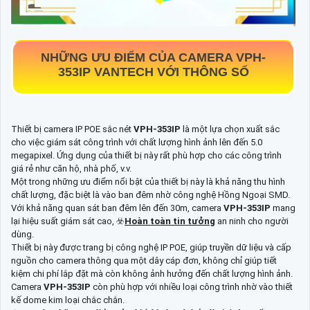
NHỮNG ƯU ĐIỂM CỦA CAMERA
VPH-
353IP
VANTECH VỚI THÔNG SỐ
Thiết bị camera IP POE sắc nét
VPH-353IP
là một lựa chọn xuất sắc
cho việc giám sát công trình với chất lượng hình ảnh lên đến 5.0
megapixel. Ứng dụng của thiết bị này rất phù hợp cho các công trình
giá rẻ như căn hộ, nhà phố, v.v.
Một trong những ưu điểm nổi bật của thiết bị này là khả năng thu hình
chất lượng, đặc biệt là vào ban đêm nhờ công nghệ Hồng Ngoại SMD.
Với khả năng quan sát ban đêm lên đến 30m, camera
VPH-353IP
mang
lại hiệu suất giám sát cao, ☣️
Hoàn toàn tin tưởng
an ninh cho người
dùng.
Thiết bị này được trang bị công nghệ IP POE, giúp truyền dữ liệu và cấp
nguồn cho camera thông qua một dây cáp đơn, không chỉ giúp tiết
kiệm chi phí lắp đặt mà còn không ảnh hưởng đến chất lượng hình ảnh.
Camera
VPH-353IP
còn phù hợp với nhiều loại công trình nhờ vào thiết
kế dome kim loại chắc chắn.