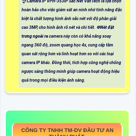
👌 Camera IP VPH-353IP Sắc Nét VanTech là lựa chọn
hoàn hảo cho việc giám sát an ninh nhờ tính năng đặc
biệt là chất lượng hình ảnh sắc nét với độ phân giải
cao 3MP, cho hình ảnh rõ nét và chi tiết. ☫
Nét đặt
trưng ngoài ra
camera này còn có khả năng xoay
ngang 360 độ, zoom quang học 4x, cung cấp tầm
quan sát rộng hơn và linh hoạt hơn so với các loại
camera IP khác. Đồng thời, tích hợp công nghệ chống
ngược sáng thông minh giúp camera hoạt động hiệu
quả trong mọi điều kiện ánh sáng.
CÔNG TY TNHH TM-DV ĐẦU TƯ AN