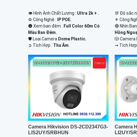
👁 Hình Ành Chất Lượng :
Ultra 2k + .
💯 Độ sắc n
⚙ Công Nghệ :
IP POE.
⚜️ Công Ng
🌚 Xem ban đêm :
Full Color 60m Có
🔴 Nhìn Ba
Màu Ban Ðêm.
Hồng Ngoạ
🛡 Loại Camera
Dome Plastic.
🎲 Camera
️➲ Tích Hợp :
Thu Âm.
️⇝ Tích Hợp
Camera Hikvision DS-2CD2347G3-
Camera H
LIS2UY/SRBHUN
LI2UY/S