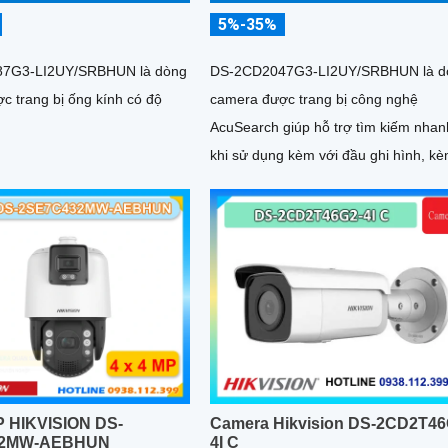
5%-35%
7G3-LI2UY/SRBHUN là dòng
DS-2CD2047G3-LI2UY/SRBHUN là d
c trang bị ống kính có độ
camera được trang bị công nghệ
AcuSearch giúp hỗ trợ tìm kiếm nhan
khi sử dụng kèm với đầu ghi hình, k
khả năng chống ngược sáng WDR
130dB, trang bị micro kép và loa hỗ t
đàm thoại 2 chiều, ống kính 4
P HIKVISION DS-
Camera Hikvision DS-2CD2T46
32MW-AEBHUN
4I C