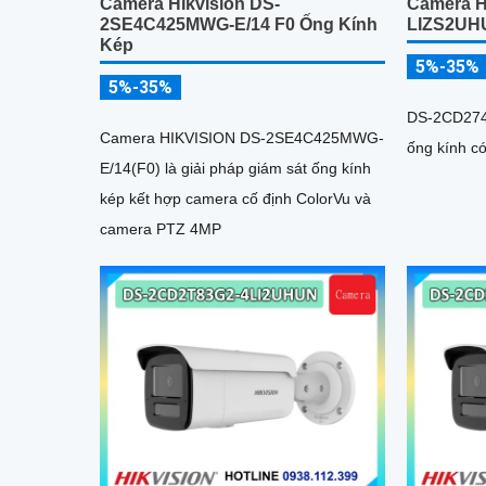
Camera HIkvision DS-
Camera H
2SE4C425MWG-E/14 F0 Ống Kính
LIZS2UH
Kép
5%-35%
5%-35%
DS-2CD274
Camera HIKVISION DS-2SE4C425MWG-
ống kính có
E/14(F0) là giải pháp giám sát ống kính
kép kết hợp camera cố định ColorVu và
camera PTZ 4MP