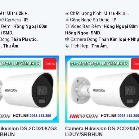
ét :
Ultra 2k + .
☀️ Chất lượng hình :
Ultra 4k 👍🏾 .
hệ Camera :
IP.
⚛️ Công Nghệ Sử Dụng :
IP.
n Đêm :
Hồng Ngoại 60m
🌛 Video Ban Đêm :
Hồng Ngoại 80m
i SMD.
Hồng Ngoại SMD.
 Dòng
Thân Plastic.
🎼️ Camera Dòng
Thân Kim loại + Nhự
 :
Thu Âm.
️💫 Tích Hợp :
Thu Âm.
ikvision DS-2CD2087G3-
Camera Hikvision DS-2CD2047
RBHUN
LI2UY/SRBHUN