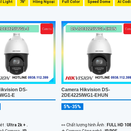
l Light
78°
Hồng Ngoại
Full Color
Speed Dome
AI Cod
ikvision DS-
Camera Hikvision DS-
IWG1-E
2DE4225IWG1-EHUN
5%-35%
ét :
Ultra 2k + .
️👀 Chất lượng hình Ảnh :
FULL HD 108