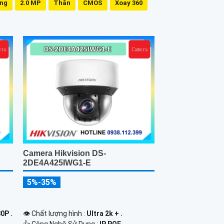
ing
2.0 MP
Thân
CMOS
Xoay 360
Camera Hikvision DS-
2DE4A425IWG1-E
5%-35%
0P .
👁 Chất lượng hình :
Ultra 2k + .