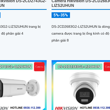
ikvision DS-2CD2743G2-
Camera Hikvision DS-2CD2683
UN
LIZS2UHUN
5%-35%
3G2-LIZS2UHUN trang bị
DS-2CD2683G2-LIZS2UHUN là dòng
 độ phân giải 4
camera được trang bị ống kính có độ
phân giải 8