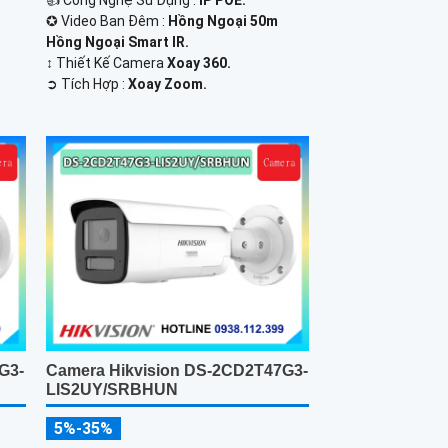
👍 Công Nghệ Sử Dụng :
IP POE.
✪ Video Ban Đêm :
Hồng Ngoại 50m
Hồng Ngoại Smart IR.
↕️ Thiết Kế Camera
Xoay 360.
️➲ Tích Hợp :
Xoay Zoom.
G3-
Camera Hikvision DS-2CD2T47G3-
LIS2UY/SRBHUN
5%-35%