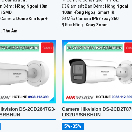
hệ Camera :
IP.
⚜️ Camera Công nghệ :
IP POE.
an Đêm :
Hồng Ngoại 10m
💥 Giám sát Ban Đêm :
Hồng Ngoại
i SMD.
100m Hồng Ngoại Smart IR.
o Camera
Dome Kim loại +
🎲 Mẫu Camera
IP67 xoay 360.
️🎙 Khả Năng :
Xoay Zoom.
 :
Thu Âm.
ikvision DS-2CD2647G3-
Camera Hikvision DS-2CD2T87
/SRBHUN
LIS2UY/SRBHUN
5%-35%