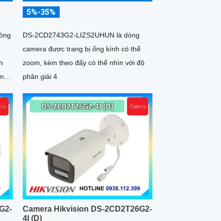
5%-35%
òng
DS-2CD2743G2-LIZS2UHUN là dòng
camera được trang bị ống kính có thể
h
zoom, kèm theo đấy có thể nhìn với độ
èm
phân giải 4
rợ
G2-
Camera Hikvision DS-2CD2T26G2-
4I (D)