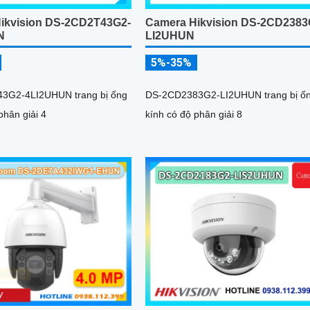
ikvision DS-2CD2T43G2-
Camera Hikvision DS-2CD2383
N
LI2UHUN
5%-35%
3G2-4LI2UHUN trang bị ống
DS-2CD2383G2-LI2UHUN trang bị ố
phân giải 4
kính có độ phân giải 8