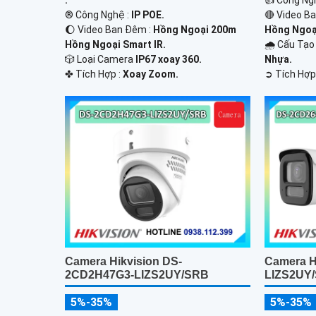
.
👍 Công Ng
®️ Công Nghệ :
IP POE.
🔴 Video B
🌔 Video Ban Đêm :
Hồng Ngoại 200m
Hồng Ngoạ
Hồng Ngoại Smart IR.
🌧️ Cấu Tạ
🎲 Loại Camera
IP67 xoay 360.
Nhựa.
️✤ Tích Hợp :
Xoay Zoom.
️➲ Tích Hợp
Camera Hikvision DS-
Camera H
2CD2H47G3-LIZS2UY/SRB
LIZS2UY
5%-35%
5%-35%