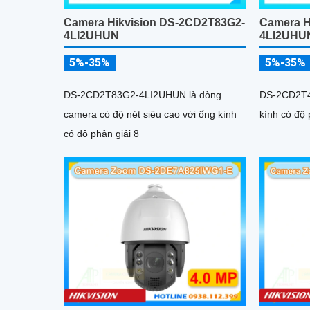
Camera Hikvision DS-2CD2T83G2-
Camera H
4LI2UHUN
4LI2UHU
5%-35%
5%-35%
DS-2CD2T83G2-4LI2UHUN là dòng
DS-2CD2T4
camera có độ nét siêu cao với ống kính
kính có độ 
có độ phân giải 8