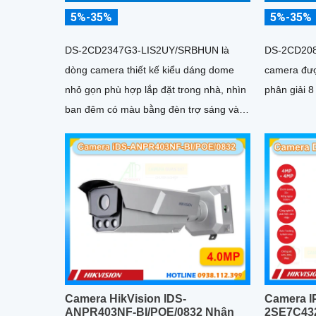
5%-35%
5%-35%
DS-2CD2347G3-LIS2UY/SRBHUN là
DS-2CD208
dòng camera thiết kế kiểu dáng dome
camera đượ
nhỏ gọn phù hợp lắp đặt trong nhà, nhìn
phân giải 8
ban đêm có màu bằng đèn trợ sáng và
nhờ công nghệ ColorVU HikAI-ISP, có
tính năng AI giúp nhận diện người và
phương tiện, tích hợp micro kép
Camera HikVision IDS-
Camera I
ANPR403NF-BI/POE/0832 Nhận
2SE7C4