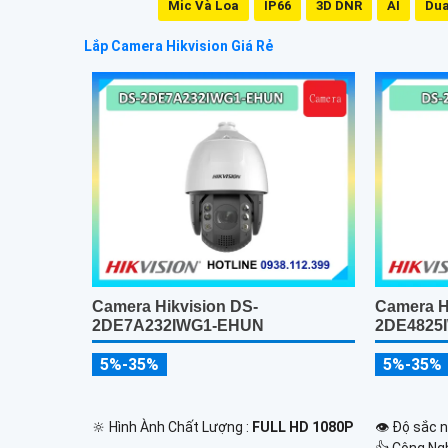
Mic Và Loa
IP66
3D DNR
AI
Dua
Lắp Camera Hikvision Giá Rẻ
Camera Hikvision DS-
Camera H
2DE7A232IWG1-EHUN
2DE4825
5%-35%
5%-35%
🔆 Hình Ành Chất Lượng :
FULL HD 1080P
👁 Độ sắc n