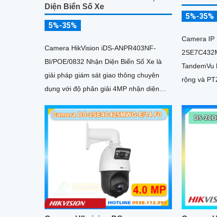
Diện Biển Số Xe
5%-35%
5%-35%
Camera IP
Camera HikVision iDS-ANPR403NF-
2SE7C432
BI/POE/0832 Nhận Diện Biển Số Xe là
TandemVu k
giải pháp giám sát giao thông chuyên
rộng và PT
dụng với độ phân giải 4MP nhận diện
cùng một c
biển số phương tiện tốc độ từ 5 đến
hồng ngoại
120km/h cảm biến 1/1