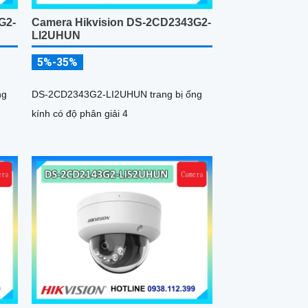
G2-
Camera Hikvision DS-2CD2343G2-
LI2UHUN
5%-35%
ng
DS-2CD2343G2-LI2UHUN trang bị ống
kính có độ phân giải 4