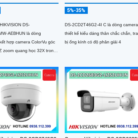
5%-35%
 HIKVISION DS-
DS-2CD2T46G2-4I C là dòng camer
MW-AEBHUN là dòng
thiết kế kiểu dáng thân chắc chắn, tr
ết hợp camera ColorVu góc
bị ống kính có độ phân giải 4
Z zoom quang học 32X trong
amera. Độ phân giải 4MP
 200m chuẩn nén H