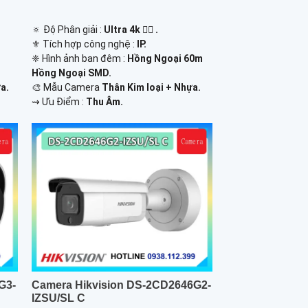
🔅 Độ Phân giải :
Ultra 4k 👍🏾 .
⚜️ Tích hợp công nghệ :
IP.
❈ Hình ảnh ban đêm :
Hồng Ngoại 60m
Hồng Ngoại SMD.
a.
🎨 Mẫu Camera
Thân Kim loại + Nhựa.
️⇝ Ưu Điểm :
Thu Âm.
G3-
Camera Hikvision DS-2CD2646G2-
IZSU/SL C