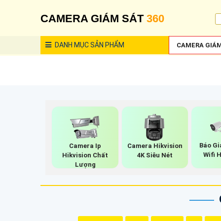
CAMERA GIÁM SÁT
360
DANH MỤC
SẢN PHẨM
CAMERA GIÁM
Báo G
Camera Ip
Camera Hikvision
Wifi 
Hikvision Chất
4K Siêu Nét
Lượng