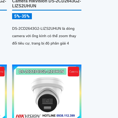
G2-
Camera Hikvision DS-2CD2643G2-
LIZS2UHUN
5%-35%
DS-2CD2643G2-LIZS2UHUN là dòng
camera với ống kính có thể zoom thay
đổi tiêu cự, trang bị độ phân giải 4