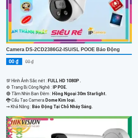
Camera DS-2CD2386G2-ISU/SL POOE Báo Động
00 ₫
00 ₫
💯 Hình Ảnh Sắc nét :
FULL HD 1080P .
⚙ Trang Bị Công Nghệ :
IP POE.
🔴 Tầm Nhìn Ban Đêm :
Hồng Ngoại 30m Starlight.
🐉️ Cấu Tạo Camera
Dome Kim loại.
️⇝ Khả Năng :
Báo Động Tại Chỗ Nháy Sáng.