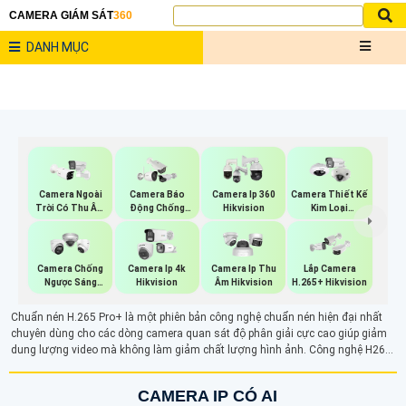
CAMERA GIÁM SÁT
360
DANH MỤC
Camera Ngoài
Camera Báo
Camera Ip 360
Camera Thiết Kế
Trời Có Thu Âm
Động Chống
Hikvision
Kim Loại
Hik
Trộm Hikvision
Hikvision
Camera Chống
Camera Ip 4k
Camera Ip Thu
Lắp Camera
Ngược Sáng
Hikvision
Âm Hikvision
H.265+ Hikvision
Hikvision
Chuẩn nén H.265 Pro+ là một phiên bản công nghệ chuẩn nén hiện đại nhất
chuyên dùng cho các dòng camera quan sát độ phân giải cực cao giúp giảm
dung lượng video mà không làm giảm chất lượng hình ảnh. Công nghệ H265+
vừa tiết kiệm dung lượng lưu trữ và giúp truyền tải hình ảnh nhanh chóng
CAMERA IP CÓ AI