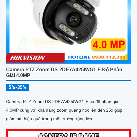
Camera PTZ Zoom DS-2DE7A425IWG1-E Độ Phân
Giải 4.0MP
5%-35%
Camera PTZ Zoom DS-2DE7A425IWG1-E có độ phân giải
4.0MP cùng với khả năng zoom quang học lên đến 25x giúp
giám sát hiệu quả trong môi trường rộng lớn