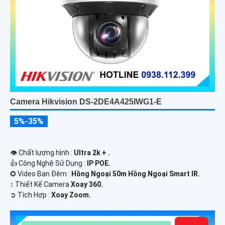
Camera Hikvision DS-2DE4A425IWG1-E
5%-35%
👁 Chất lượng hình :
Ultra 2k + .
👍 Công Nghệ Sử Dụng :
IP POE.
✪ Video Ban Đêm :
Hồng Ngoại 50m Hồng Ngoại Smart IR.
↕️ Thiết Kế Camera
Xoay 360.
️➲ Tích Hợp :
Xoay Zoom.