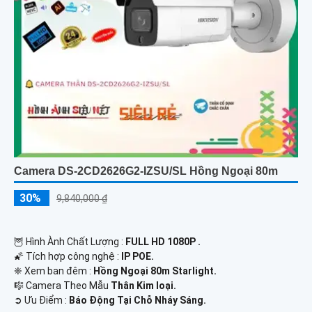
Camera DS-2CD2626G2-IZSU/SL Hồng Ngoại 80m
30%
9,840,000 ₫
🦉 Hình Ành Chất Lượng :
FULL HD 1080P .
🌠 Tích hợp công nghệ :
IP POE.
❈ Xem ban đêm :
Hồng Ngoại 80m Starlight.
🎼️ Camera Theo Mẫu
Thân Kim loại.
️➲ Ưu Điểm :
Báo Động Tại Chỗ Nháy Sáng.