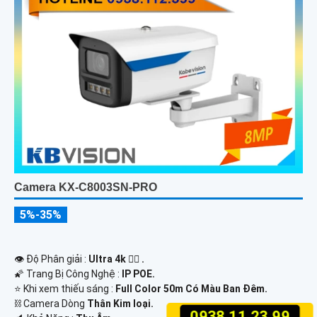
Camera KX-C8003SN-PRO
5%-35%
👁 Độ Phân giải :
Ultra 4k 👍🏾 .
🌠 Trang Bị Công Nghệ :
IP POE.
⭐ Khi xem thiếu sáng :
Full Color 50m Có Màu Ban Ðêm.
⛓ Camera Dòng
Thân Kim loại.
0938.11.23.99