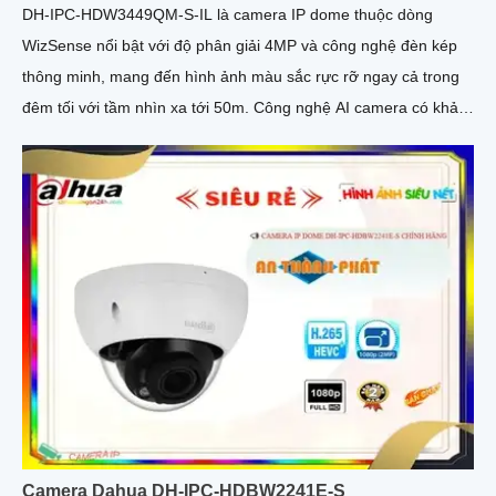
DH-IPC-HDW3449QM-S-IL là camera IP dome thuộc dòng
WizSense nổi bật với độ phân giải 4MP và công nghệ đèn kép
thông minh, mang đến hình ảnh màu sắc rực rỡ ngay cả trong
đêm tối với tầm nhìn xa tới 50m. Công nghệ AI camera có khả
năng nhận diện chính xác người và phương tiện, kết hợp với
tính năng đàm thoại hai chiều, hỗ trợ khe thẻ nhớ lên đến
512GB đáp ứng hoàn hảo an ninh
Camera Dahua DH-IPC-HDBW2241E-S