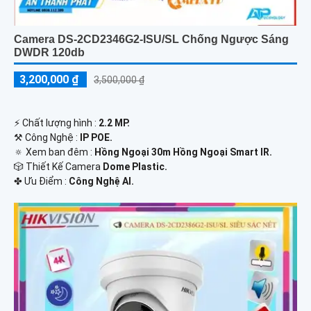
Camera DS-2CD2346G2-ISU/SL Chống Ngược Sáng
DWDR 120db
3,200,000 ₫
3,500,000 ₫
️⚡ Chất lượng hình :
2.2 MP.
⚒ Công Nghệ :
IP POE.
🔅 Xem ban đêm :
Hồng Ngoại 30m Hồng Ngoại Smart IR.
🎲 Thiết Kế Camera
Dome Plastic.
️✤ Ưu Điểm :
Công Nghệ AI.