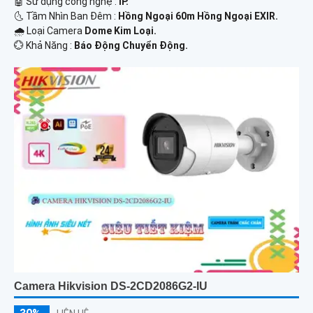
🤖️ Sử dụng công nghệ :
IP.
🌜 Tầm Nhìn Ban Đêm :
Hồng Ngoại 60m Hồng Ngoại EXIR.
🌧️ Loại Camera
Dome Kim Loại.
️💮 Khả Năng :
Báo Động Chuyển Động.
Camera Hikvision DS-2CD2086G2-IU