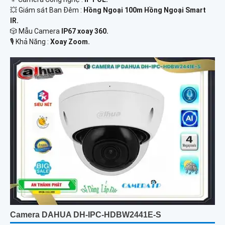
💥 Giám sát Ban Đêm :
Hồng Ngoại 100m Hồng Ngoại Smart
IR.
🎲 Mẫu Camera
IP67 xoay 360.
️🎙 Khả Năng :
Xoay Zoom.
Camera DAHUA DH-IPC-HDBW2441E-S