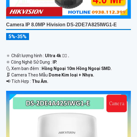
Camera IP 8.0MP Hivision DS-2DE7A825IWG1-E
5%-35%
🔅 Chất lượng hình :
Ultra 4k 👍🏾 .
⚛️ Công Nghệ Sử Dụng :
IP.
🌜 Xem ban đêm :
Hồng Ngoại 10m Hồng Ngoại SMD.
🗜️ Camera Theo Mẫu
Dome Kim loại + Nhựa.
️📢 Tích Hợp :
Thu Âm.