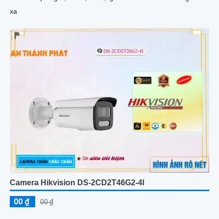
xa
Camera Hikvision DS-2CD2T46G2-4I
00 ₫
00 ₫