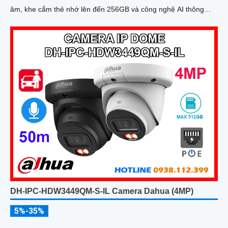
âm, khe cắm thẻ nhớ lên đến 256GB và công nghệ AI thông
minh giúp phân biệt chính xác người và phương tiện, camera
mang lại hiệu quả giám sát vượt trội
DH-IPC-HDW3449QM-S-IL Camera Dahua (4MP)
5%-35%