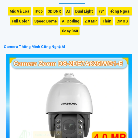
Mic Và Loa
IP66
3D DNR
AI
Dual Light
78°
Hồng Ngoại
Full Color
Speed Dome
AI Coding
2.0 MP
Thân
CMOS
Xoay 360
Camera Thông Minh Công Nghệ AI