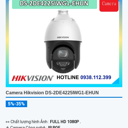
Camera Hikvision DS-2DE4225IWG1-EHUN
5%-35%
️👀 Chất lượng hình Ảnh :
FULL HD 1080P .
⚜️ Camera Công nghệ :
IP POE.