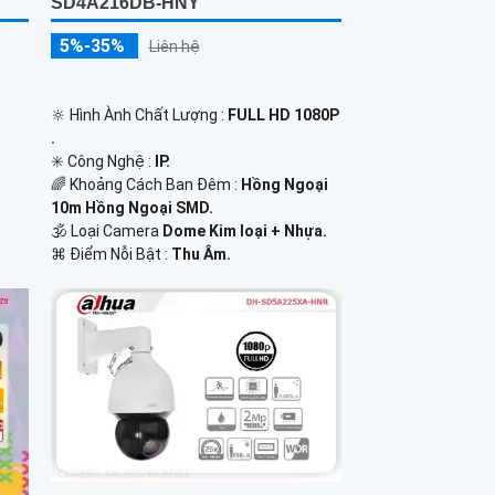
SD4A216DB-HNY
5%-35%
Liên hệ
🔆 Hình Ành Chất Lượng :
FULL HD 1080P
.
✳️ Công Nghệ :
IP.
🌈 Khoảng Cách Ban Đêm :
Hồng Ngoại
10m Hồng Ngoại SMD.
🕉️ Loại Camera
Dome Kim loại + Nhựa.
️⌘ Điểm Nỗi Bật :
Thu Âm.