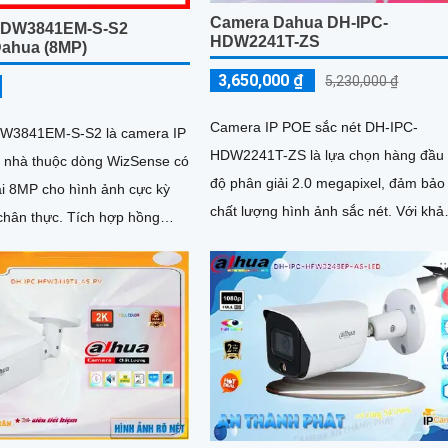
Camera Dahua DH-IPC-
HDW3841EM-S-S2
HDW2241T-ZS
ahua (8MP)
3,650,000 ₫
5,230,000 ₫
Camera IP POE sắc nét DH-IPC-
W3841EM-S-S2 là camera IP
HDW2241T-ZS là lựa chọn hàng đầu 
 nhà thuộc dòng WizSense có
độ phân giải 2.0 megapixel, đảm bảo
ải 8MP cho hình ảnh cực kỳ
chất lượng hình ảnh sắc nét. Với khả
ực. Tích hợp hồng
năng quan sát ban đêm thông qua
 micro thu âm, khe cắm thẻ
hồng...
 cùng công nghệ POE,
 đến sự tiện lợi tối đa trong
sử dụng