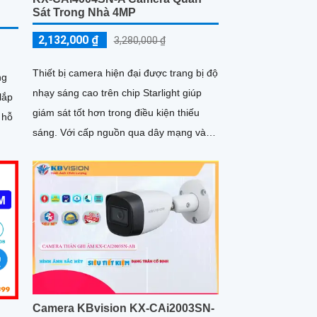
Sát Trong Nhà 4MP
2,132,000 ₫
3,280,000 ₫
Thiết bị camera hiện đại được trang bị độ
ng
nhạy sáng cao trên chip Starlight giúp
lắp
giám sát tốt hơn trong điều kiện thiếu
 hỗ
sáng. Với cấp nguồn qua dây mạng và
khả năng lưu trữ dữ liệu thông qua khe
m
thẻ nhớ, model KX-CAi4004SN-A mang
đến hiệu suất cao
Camera KBvision KX-CAi2003SN-