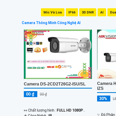
Mic Và Loa
IP66
3D DNR
AI
Dua
Camera Thông Minh Công Nghệ AI
Camera H
Camera DS-2CD2T26G2-ISU/SL
IZS
00 ₫
00 ₫
30%
L
️👀 Chất lượng hình :
FULL HD 1080P .
✨ Độ Phân g
⚜️ Công Nghệ :
IP.