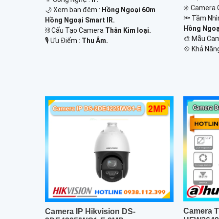
✳️ Camera 
🌙 Xem ban đêm :
Hồng Ngoại 60m
🔦 Tầm Nhì
Hồng Ngoại Smart IR.
Hồng Ngoại
⛓ Cấu Tạo Camera
Thân Kim loại.
🎨 Mẫu Ca
️🎙 Ưu Điểm :
Thu Âm.
️💠 Khả Năn
Camera T
Camera IP Hikvision DS-