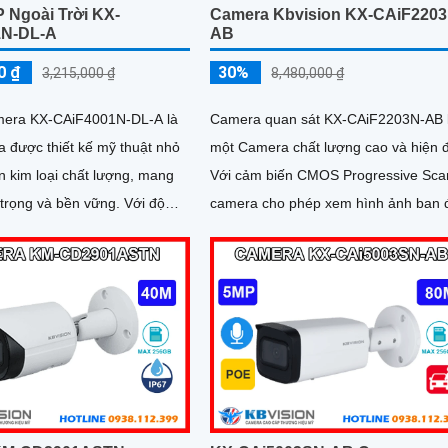
 Ngoài Trời KX-
Camera Kbvision KX-CAiF2203
1N-DL-A
AB
0 ₫
30%
3,215,000 ₫
8,480,000 ₫
amera KX-CAiF4001N-DL-A là
Camera quan sát KX-CAiF2203N-AB 
 được thiết kế mỹ thuật nhỏ
một Camera chất lượng cao và hiện đ
n kim loại chất lượng, mang
Với cảm biến CMOS Progressive Sca
rọng và bền vững. Với độ
camera cho phép xem hình ảnh ban
Ultra 2k, camera đảm bảo hình
màu sắc rõ ràng và sáng như ban ng
à chi tiết
trong khoảng cách lên đến 30m