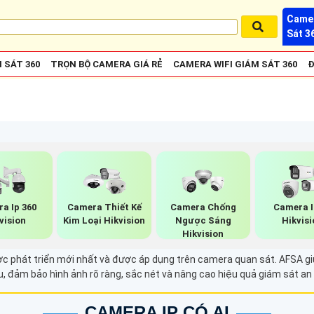
Camer
Sát 3
 SÁT 360
TRỌN BỘ CAMERA GIÁ RẺ
CAMERA WIFI GIÁM SÁT 360
Đ
a Ip 360
Camera Thiết Kế
Camera Chống
Camera I
vision
Kim Loại Hikvision
Ngược Sáng
Hikvisi
Hikvision
c phát triển mới nhất và được áp dụng trên camera quan sát. AFSA gi
u, đảm bảo hình ảnh rõ ràng, sắc nét và nâng cao hiệu quả giám sát an 
CAMERA IP CÓ AI