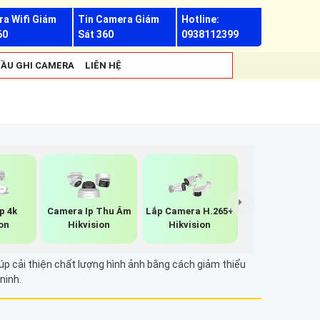
a Wifi Giám
Tin Camera Giám
Hotline:
60
Sát 360
0938112399
ẦU GHI CAMERA
LIÊN HỆ
p 4k
Camera Ip Thu Âm
Lắp Camera H.265+
on
Hikvision
Hikvision
úp cải thiện chất lượng hình ảnh bằng cách giảm thiểu
ninh.