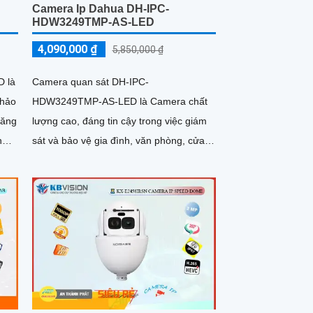
Camera Ip Dahua DH-IPC-
HDW3249TMP-AS-LED
4,090,000 ₫
5,850,000 ₫
Camera quan sát DH-IPC-
 là
HDW3249TMP-AS-LED là Camera chất
 hảo
lượng cao, đáng tin cậy trong việc giám
sát và bảo vệ gia đình, văn phòng, cửa
h
hàng, nhà xưởng và nhiều nơi khác. Với
chức...