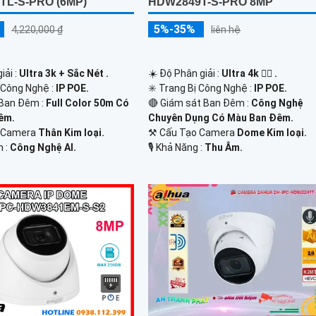
TL-S-PRO (6MP)
HDW2849T-S-PRO 8MP
5%-35%
4,220,000 ₫
liên hệ
iải :
Ultra 3k + Sắc Nét .
☀️ Độ Phân giải :
Ultra 4k 👍🏾 .
 Công Nghệ :
IP POE.
✳️ Trang Bị Công Nghệ :
IP POE.
Ban Đêm :
Full Color 50m Có
🔴 Giám sát Ban Đêm :
Công Nghệ
êm.
Chuyên Dụng Có Màu Ban Ðêm.
o Camera
Thân Kim loại.
⚒ Cấu Tạo Camera
Dome Kim loại.
m :
Công Nghệ AI.
️🎙 Khả Năng :
Thu Âm.