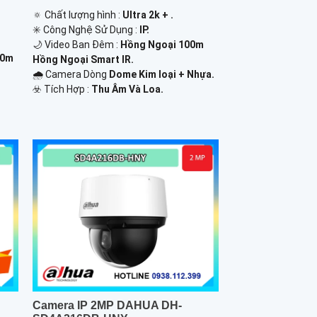
🔅 Chất lượng hình :
Ultra 2k + .
✳️ Công Nghệ Sử Dụng :
IP.
🌙 Video Ban Đêm :
Hồng Ngoại 100m
10m
Hồng Ngoại Smart IR.
🌧️ Camera Dòng
Dome Kim loại + Nhựa.
️☣️ Tích Hợp :
Thu Âm Và Loa.
Camera IP 2MP DAHUA DH-