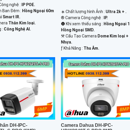
Công nghệ :
IP POE.
n Ban Đêm :
Hồng Ngoại 60m
☀️ Chất lượng hình Ảnh :
Ultra 2k + .
 Smart IR.
®️ Camera Công nghệ :
IP.
mera
Thân Kim loại.
🌚 Khi xem thiếu sáng :
Hồng Ngoại 
g :
Công Nghệ AI.
Hồng Ngoại SMD.
⚒ Cấu Tạo Camera
Dome Kim loại +
Nhựa.
️ƒ Khả Năng :
Thu Âm.
hân DH-IPC-
Camera Dahua DH-IPC-