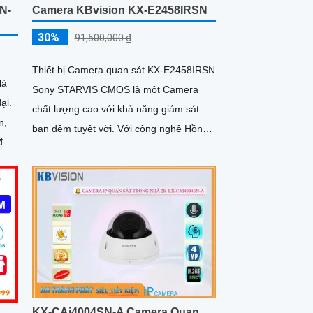
N-
Camera KBvision KX-E2458IRSN
30%
91,500,000 ₫
Thiết bị Camera quan sát KX-E2458IRSN
là
Sony STARVIS CMOS là một Camera
ại.
chất lượng cao với khả năng giám sát
n,
ban đêm tuyệt vời. Với công nghệ Hồng
 đêm
Ngoại, camera có thể quan sát trong
ày
khoảng cách lên đến 150m trong điều
kiện thiếu sáng
KX-CAi4004SN-A Camera Quan