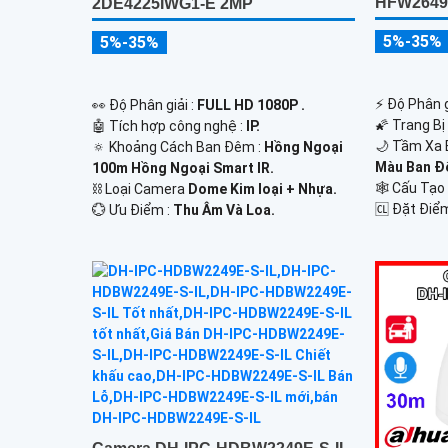
HFW2649
2DE4225IWG1-E 2MP
5%-35%
5%-35%
️⚡ Độ Phân g
️👀 Độ Phân giải :
FULL HD 1080P .
🌠 Trang Bị
🤖️ Tích hợp công nghệ :
IP.
🌙 Tầm Xa 
🔅 Khoảng Cách Ban Đêm :
Hồng Ngoại
Màu Ban Ð
100m Hồng Ngoại Smart IR.
🕸️ Cấu Tạ
⛓ Loại Camera
Dome Kim loại + Nhựa.
️🆑 Đặt Điể
️💮 Ưu Điểm :
Thu Âm Và Loa.