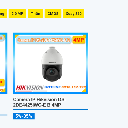
ing
2.0 MP
Thân
CMOS
Xoay 360
Camera IP Hikvision DS-
2DE4425IWG-E B 4MP
5%-35%