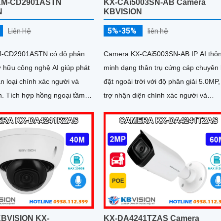
KM-CD2901ASTN
KX-CAi5003SN-AB Camera
N
KBVISION
5%-35%
Liên Hệ
liên hệ
-CD2901ASTN có độ phân
Camera KX-CAi5003SN-AB IP AI thô
ở hữu công nghệ AI giúp phát
minh dạng thân trụ cứng cáp chuyên 
n loại chính xác người và
đặt ngoài trời với độ phân giải 5.0MP,
ại tầm
trợ nhận diện chính xác người và
 trợ thẻ nhớ Micro SD 256GB
phương tiện, nâng cao hiệu quả giá
ẩn IP67, IK10, đảm bảo hoạt
sát.
 trong mọi điều kiện môi
KBVISION KX-
KX-DA4241TZAS Camera