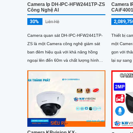
Camera Ip DH-IPC-HFW2441TP-ZS
Camera IP
Công Nghệ AI
CAiF400
30%
2,089,75
Liên Hệ
Camera quan sát DH-IPC-HFW2441TP-
Thiết bị c
ZS là một Camera công nghệ giám sát
một Camera
ban đêm hiệu quả với khả năng hồng
gọn với thâ
ngoại lên đến 60m và chất lượng hình
lại sự sang t
ảnh 4.0MP. Camera cung cấp công
phân giải 
nghệ...
ảnh rõ nét v
Camera KBvision KX-