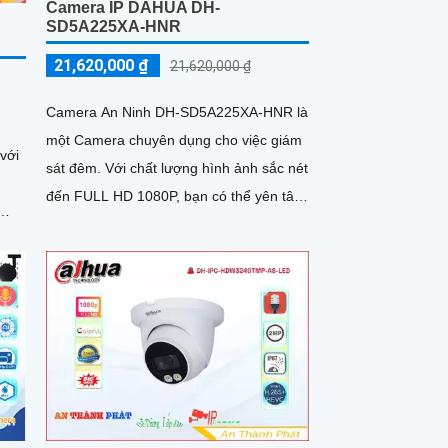
Camera IP DAHUA DH-
SD5A225XA-HNR
21,620,000 ₫
21,620,000 ₫
Camera An Ninh DH-SD5A225XA-HNR là
một Camera chuyên dụng cho việc giám
với
sát đêm. Với chất lượng hình ảnh sắc nét
đến FULL HD 1080P, bạn có thể yên tâm
quan sát mọi hoạt động xung quanh