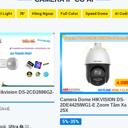
l Light
78°
Hồng Ngoại
Full Color
Speed Dome
AI Cod
ikvision DS-2CD2686G2-
Camera Dome HIKVISION DS-
2DE4425IWG1-E Zoom Tầm Xa
IÊN HỆ
25X
5%-35%
iải :
Ultra 4k 👍🏾 .