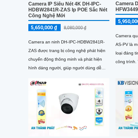
Camera D
Camera IP Siêu Nét 4K DH-IPC-
HFW3449
HDBW2841R-ZAS Ip POE Sắc Nét
Công Nghệ Mới
5,950,00
5,650,000 ₫
8,080,000 ₫
Camera qu
Camera an ninh DH-IPC-HDBW2841R-
AS-PV là m
ZAS được trang bị công nghệ phát hiện
loại đáng t
chuyển động thông minh và phát hiện
công trình. Với độ phân giải Ultra 2k,
hình dáng người, giúp người dùng dễ
camera này
dàng quản lý và giám sát. Sản phẩm này
và chi tiết
kết nối qua dây mạng, có khả năng báo
động khi xâm nhập hàng rào ảo