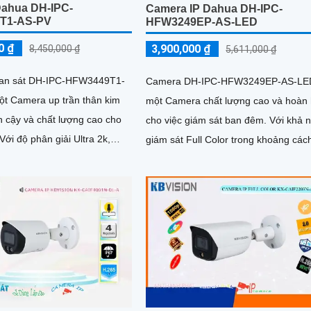
ahua DH-IPC-
Camera IP Dahua DH-IPC-
T1-AS-PV
HFW3249EP-AS-LED
0 ₫
3,900,000 ₫
8,450,000 ₫
5,611,000 ₫
an sát DH-IPC-HFW3449T1-
Camera DH-IPC-HFW3249EP-AS-LED
ột Camera up trần thân kim
một Camera chất lượng cao và hoàn
in cậy và chất lượng cao cho
cho việc giám sát ban đêm. Với khả năng
giám sát Full Color trong khoảng các
 mang đến hình ảnh sắc nét
30m, camera này mang lại cho...