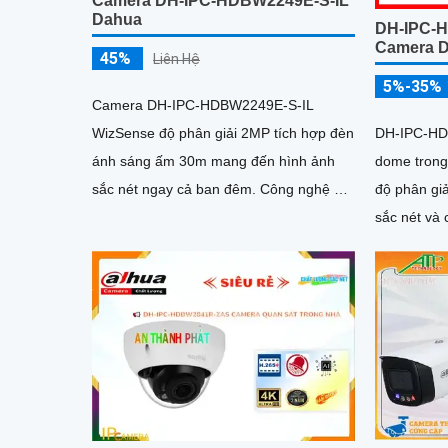
Camera DH-IPC-HDBW2249E-S-IL
Dahua
DH-IPC-
Camera D
45%
Liên Hệ
5%-35%
Camera DH-IPC-HDBW2249E-S-IL
DH-IPC-HD
WizSense độ phân giải 2MP tích hợp đèn
dome trong
ánh sáng ấm 30m mang đến hình ảnh
độ phân gi
sắc nét ngay cả ban đêm. Công nghệ AI
sắc nét và chân th
thông minh giúp nhận diện chính xác
ngoại 30m,
người và phương tiện, hỗ trợ thẻ nhớ
nhớ 256GB
Micro SD lên đến 256GB và mic thu âm
camera mang
chất lượng cao
lắp đặt và 