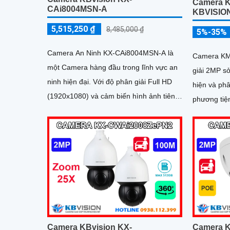
Camera 
CAi8004MSN-A
KBVISIO
5,515,250 ₫
8,485,000 ₫
5%-35%
Camera An Ninh KX-CAi8004MSN-A là
Camera KM
một Camera hàng đầu trong lĩnh vực an
giải 2MP s
ninh hiện đại. Với độ phân giải Full HD
hiện và phâ
(1920x1080) và cảm biến hình ảnh tiên
phương tiện. Tích hợp hồng ngo
tiến, camera này mang lại hình ảnh sắc
xa 40m, hỗ
nét và rõ ràng
và đạt chu
động bền bỉ
trường
Camera KBvision KX-
Camera 