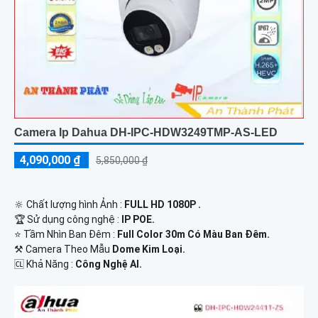
Camera Ip Dahua DH-IPC-HDW3249TMP-AS-LED
4,090,000 ₫
5,850,000 ₫
🔆 Chất lượng hình Ảnh :
FULL HD 1080P .
🏆 Sử dụng công nghệ :
IP POE.
⭐ Tầm Nhìn Ban Đêm :
Full Color 30m Có Màu Ban Đêm.
⚒ Camera Theo Mẫu
Dome Kim Loại.
️🆑 Khả Năng :
Công Nghệ AI.