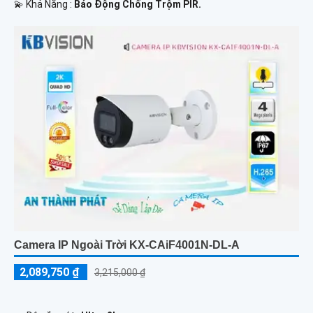
️💫 Khả Năng :
Báo Động Chống Trộm PIR.
Camera IP Ngoài Trời KX-CAiF4001N-DL-A
2,089,750 ₫
3,215,000 ₫