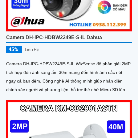
Camera DH-IPC-HDBW2249E-S-IL Dahua
45%
Liên Hệ
Camera DH-IPC-HDBW2249E-S-IL WizSense độ phân giải 2MP
tích hợp đèn ánh sáng ấm 30m mang đến hình ảnh sắc nét
ngay cả ban đêm. Công nghệ AI thông minh giúp nhận diện
chính xác người và phương tiện, hỗ trợ thẻ nhớ Micro SD lên
đến 256GB và mic thu âm chất lượng cao