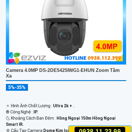
Camera 4.0MP DS-2DE5425IWG1-EHUN Zoom Tầm
Xa
5%-35%
🔅 Hình Ành Chất Lượng :
Ultra 2k + .
®️ Công Nghệ :
IP.
🌜 Khoảng Cách Ban Đêm :
Hồng Ngoại 150m Hồng Ngoại
Smart IR.
0938.11.23.99
💢 Cấu Tạo Camera
Dome Kim loại + Nhựa.