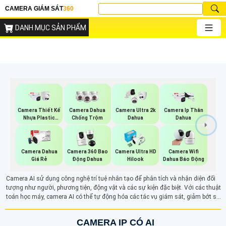
CAMERA GIÁM SÁT
360
DANH MỤC SẢN PHẨM
Camera Thiết Kế
Camera Dahua
Camera Ultra 2k
Camera Ip Thân
Nhựa Plastic
Chống Trộm
Dahua
Dahua
Dahua
Camera Dahua
Camera 360 Bao
Camera Ultra HD
Camera Wifi
Giá Rẻ
Động Dahua
Hilook
Dahua Báo Động
Camera AI sử dụng công nghệ trí tuệ nhân tạo để phân tích và nhận diện đối
tượng như người, phương tiện, động vật và các sự kiện đặc biệt. Với các thuật
toán học máy, camera AI có thể tự động hóa các tác vụ giám sát, giảm bớt sự
can thiệp của con người. Tính năng nhận diện khuôn mặt, phát hiện xâm nhập
và các chức năng thông minh khác giúp nâng cao độ chính xác và hiệu quả
CAMERA IP CÓ AI
trong việc bảo vệ an ninh.