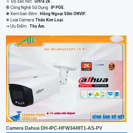
🔅 Độ sắc nét :
Ultra 2k .
®️ Công Nghệ Sử Dụng :
IP POE.
❃ Xem ban đêm :
Hồng Ngoại 50m ONVIF.
❄ Loại Camera
Thân Kim Loại.
️⇝ Ưu Điểm :
Thu Âm.
Camera Dahua DH-IPC-HFW3449T1-AS-PV