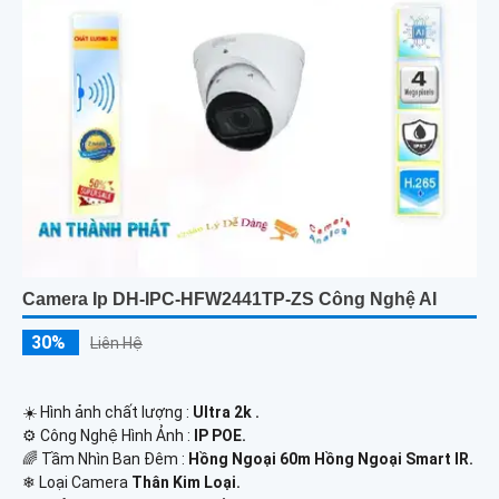
Camera Ip DH-IPC-HFW2441TP-ZS Công Nghệ AI
30%
Liên Hệ
☀️ Hình ảnh chất lượng :
Ultra 2k .
⚙ Công Nghệ Hình Ảnh :
IP POE.
🌈 Tầm Nhìn Ban Đêm :
Hồng Ngoại 60m Hồng Ngoại Smart IR.
❄ Loại Camera
Thân Kim Loại.