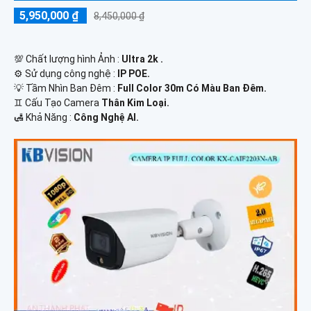
5,950,000 ₫
8,450,000 ₫
💯 Chất lượng hình Ảnh :
Ultra 2k .
⚙ Sử dụng công nghệ :
IP POE.
💡 Tầm Nhìn Ban Đêm :
Full Color 30m Có Màu Ban Đêm.
♊ Cấu Tạo Camera
Thân Kim Loại.
️🛃 Khả Năng :
Công Nghệ AI.