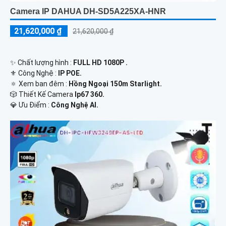
Camera IP DAHUA DH-SD5A225XA-HNR
21,620,000 ₫
21,620,000 ₫
✨ Chất lượng hình :
FULL HD 1080P .
⚜️ Công Nghệ :
IP POE.
🔅 Xem ban đêm :
Hồng Ngoại 150m Starlight.
🎲 Thiết Kế Camera
Ip67 360.
️💎 Ưu Điểm :
Công Nghệ AI.