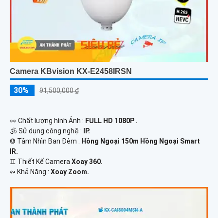
Camera KBvision KX-E2458IRSN
30%
91,500,000 ₫
️👀 Chất lượng hình Ảnh :
FULL HD 1080P .
🕉️ Sử dụng công nghệ :
IP.
❂ Tầm Nhìn Ban Đêm :
Hồng Ngoại 150m Hồng Ngoại Smart
IR.
♊ Thiết Kế Camera
Xoay 360.
️↭ Khả Năng :
Xoay Zoom.