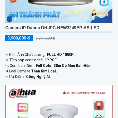
Camera IP Dahua DH-IPC-HFW3249EP-AS-LED
3,900,000 ₫
5,611,000 ₫
✨ Hình Ành Chất Lượng :
FULL HD 1080P .
✳️ Tích hợp công nghệ :
IP POE.
🌜 Xem ban đêm :
Full Color 30m Có Màu Ban Đêm.
❄ Loại Camera
Thân Kim Loại.
️✨ Ưu Điểm :
Công Nghệ AI.