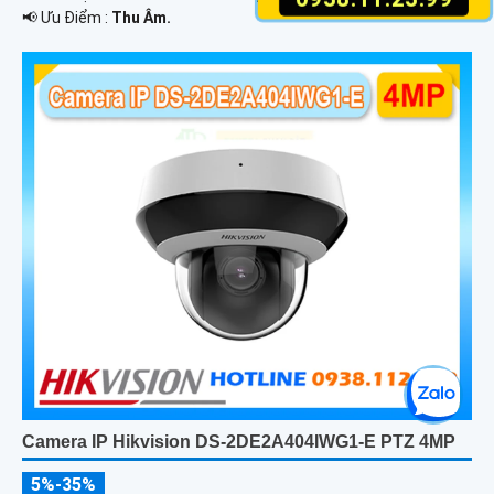
️📢 Ưu Điểm :
Thu Âm.
Camera IP Hikvision DS-2DE2A404IWG1-E PTZ 4MP
5%-35%