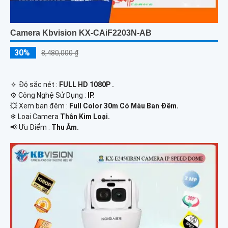
Camera Kbvision KX-CAiF2203N-AB
30%
8,480,000 ₫
🔅 Độ sắc nét :
FULL HD 1080P .
⚙ Công Nghệ Sử Dụng :
IP.
💥 Xem ban đêm :
Full Color 30m Có Màu Ban Đêm.
❄ Loại Camera
Thân Kim Loại.
️📢 Ưu Điểm :
Thu Âm.