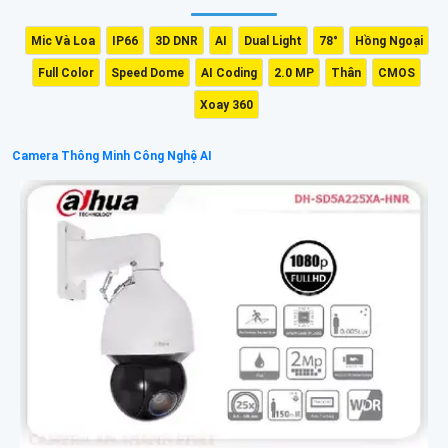
Mic Và Loa
IP66
3D DNR
AI
Dual Light
78°
Hồng Ngoại
Full Color
Speed Dome
AI Coding
2.0 MP
Thân
CMOS
Xoay 360
Camera Thông Minh Công Nghệ AI