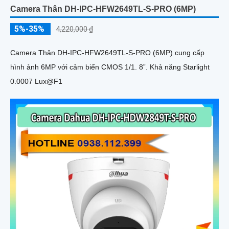
Camera Thân DH-IPC-HFW2649TL-S-PRO (6MP)
5%-35%
4,220,000 ₫
Camera Thân DH-IPC-HFW2649TL-S-PRO (6MP) cung cấp
hình ảnh 6MP với cảm biến CMOS 1/1. 8”. Khả năng Starlight
0.0007 Lux@F1