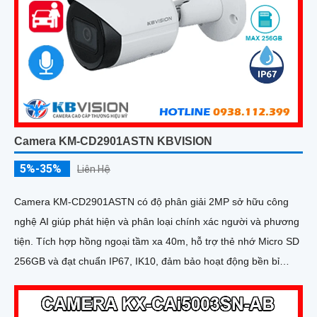
Camera KM-CD2901ASTN KBVISION
5%-35%
Liên Hệ
Camera KM-CD2901ASTN có độ phân giải 2MP sở hữu công
nghệ AI giúp phát hiện và phân loại chính xác người và phương
tiện. Tích hợp hồng ngoại tầm xa 40m, hỗ trợ thẻ nhớ Micro SD
256GB và đạt chuẩn IP67, IK10, đảm bảo hoạt động bền bỉ
trong mọi điều kiện môi trường