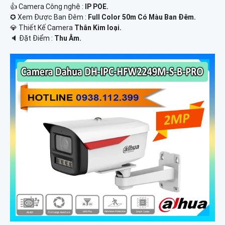
👍 Camera Công nghệ :
IP POE.
✪ Xem Được Ban Đêm :
Full Color 50m Có Màu Ban Ðêm.
💎 Thiết Kế Camera
Thân Kim loại.
️🔈 Đặt Điểm :
Thu Âm.