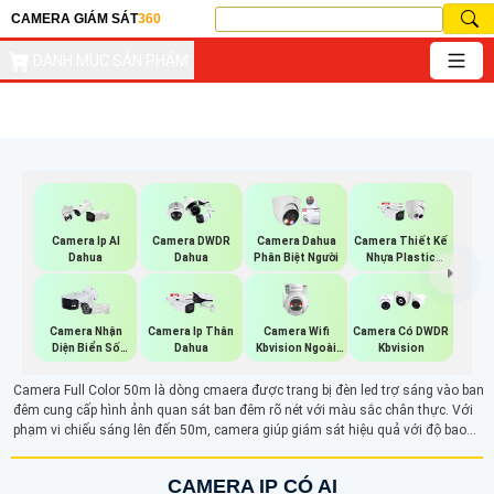
CAMERA GIÁM SÁT
360
DANH MỤC SẢN PHẨM
Camera Ip AI
Camera DWDR
Camera Dahua
Camera Thiết Kế
Dahua
Dahua
Phân Biệt Người
Nhựa Plastic
Dahua
Camera Wifi
Camera Nhận
Camera Ip Thân
Camera Có DWDR
Kbvision Ngoài
Diện Biển Số
Dahua
Kbvision
Trời 360
Dahua
Camera Full Color 50m là dòng cmaera được trang bị đèn led trợ sáng vào ban
đêm cung cấp hình ảnh quan sát ban đêm rõ nét với màu sắc chân thực. Với
phạm vi chiếu sáng lên đến 50m, camera giúp giám sát hiệu quả với độ bao
quát và ghi hình rõ ràng các chi tiết vào ban đêm.
CAMERA IP CÓ AI