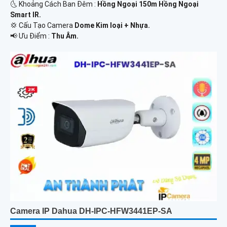
🌜 Khoảng Cách Ban Đêm :
Hồng Ngoại 150m Hồng Ngoại
Smart IR.
💢 Cấu Tạo Camera
Dome Kim loại + Nhựa.
️📢 Ưu Điểm :
Thu Âm.
Camera IP Dahua DH-IPC-HFW3441EP-SA