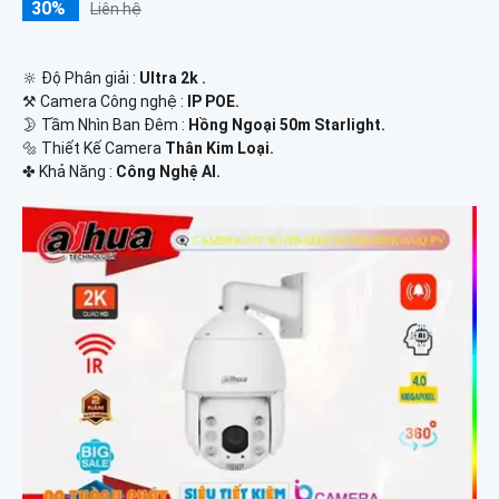
30%
Liên hệ
🔆 Độ Phân giải :
Ultra 2k .
⚒ Camera Công nghệ :
IP POE.
🌛 Tầm Nhìn Ban Đêm :
Hồng Ngoại 50m Starlight.
🔩 Thiết Kế Camera
Thân Kim Loại.
️✤ Khả Năng :
Công Nghệ AI.