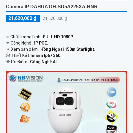
Camera IP DAHUA DH-SD5A225XA-HNR
21,620,000 ₫
21,620,000 ₫
✨ Chất lượng hình :
FULL HD 1080P .
⚜️ Công Nghệ :
IP POE.
🔅 Xem ban đêm :
Hồng Ngoại 150m Starlight.
🎲 Thiết Kế Camera
Ip67 360.
️💎 Ưu Điểm :
Công Nghệ AI.