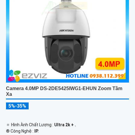
Camera 4.0MP DS-2DE5425IWG1-EHUN Zoom Tầm
Xa
5%-35%
🔅 Hình Ành Chất Lượng :
Ultra 2k + .
®️ Công Nghệ :
IP.