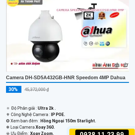
Camera DH-SD5A432GB-HNR Speedom 4MP Dahua
30%
45,372,000 ₫
🔅 Độ Phân giải :
Ultra 2k .
⚜️ Công Nghệ Camera :
IP POE.
❂ Xem ban đêm :
Hồng Ngoại 150m Starlight.
❄ Loại Camera
Xoay 360.
0938.11.23.99
️☣️ Ưu Điểm :
Xoay Zoom.