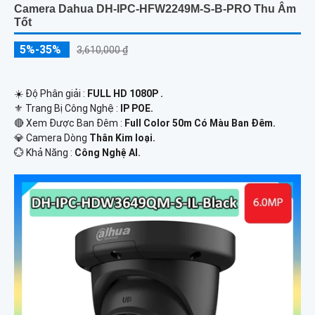
Camera Dahua DH-IPC-HFW2249M-S-B-PRO Thu Âm
Tốt
5%-35%
3,610,000 ₫
☀️ Độ Phân giải :
FULL HD 1080P .
⚜️ Trang Bị Công Nghệ :
IP POE.
🔴 Xem Được Ban Đêm :
Full Color 50m Có Màu Ban Ðêm.
💎 Camera Dòng
Thân Kim loại.
️💮 Khả Năng :
Công Nghệ AI.