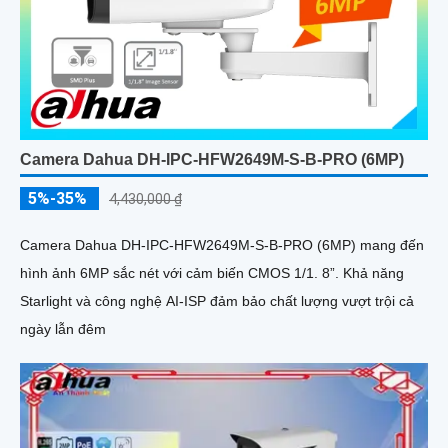
Camera Dahua DH-IPC-HFW2649M-S-B-PRO (6MP)
5%-35%
4,430,000 ₫
Camera Dahua DH-IPC-HFW2649M-S-B-PRO (6MP) mang đến
hình ảnh 6MP sắc nét với cảm biến CMOS 1/1. 8”. Khả năng
Starlight và công nghệ AI-ISP đảm bảo chất lượng vượt trội cả
ngày lẫn đêm