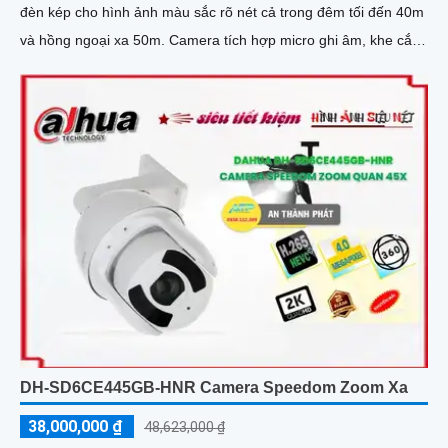
đèn kép cho hình ảnh màu sắc rõ nét cả trong đêm tối đến 40m
và hồng ngoại xa 50m. Camera tích hợp micro ghi âm, khe cắm
thẻ nhớ lên đến 512GB và khả năng phát hiện chính xác người
và phương tiện, nâng cao hiệu quả giám sát an ninh hỗ trợ PoE
và giá rẻ hiệu quả
DH-SD6CE445GB-HNR Camera Speedom Zoom Xa
38,000,000 ₫
48,623,000 ₫