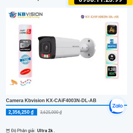
Camera Kbvision KX-CAiF4003N-DL-AB
2,356,250 ₫
3,625,000 ₫
🦉 Độ Phân giải :
Ultra 2k .