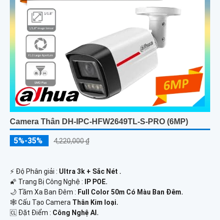
Camera Thân DH-IPC-HFW2649TL-S-PRO (6MP)
5%-35%
4,220,000 ₫
️⚡ Độ Phân giải :
Ultra 3k + Sắc Nét .
🌠 Trang Bị Công Nghệ :
IP POE.
🌙 Tầm Xa Ban Đêm :
Full Color 50m Có Màu Ban Ðêm.
🕸️ Cấu Tạo Camera
Thân Kim loại.
️🆑 Đặt Điểm :
Công Nghệ AI.