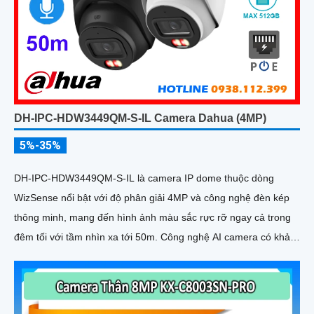
DH-IPC-HDW3449QM-S-IL Camera Dahua (4MP)
5%-35%
DH-IPC-HDW3449QM-S-IL là camera IP dome thuộc dòng
WizSense nổi bật với độ phân giải 4MP và công nghệ đèn kép
thông minh, mang đến hình ảnh màu sắc rực rỡ ngay cả trong
đêm tối với tầm nhìn xa tới 50m. Công nghệ AI camera có khả
năng nhận diện chính xác người và phương tiện, kết hợp với
tính năng đàm thoại hai chiều, hỗ trợ khe thẻ nhớ lên đến
512GB đáp ứng hoàn hảo an ninh