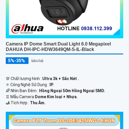
Camera IP Dome Smart Dual Light 6.0 Megapixel
DAHUA DH-IPC-HDW3649QM-S-IL-Black
5%-35%
liên hệ
💯 Chất lượng hình :
Ultra 3k + Sắc Nét .
⚛️ Công Nghệ Sử Dụng :
IP.
🌈 Nhìn Ban Đêm :
Hồng Ngoại 50m Hồng Ngoại SMD.
♊ Mẫu Camera
Dome Kim loại + Nhựa.
️🛃 Tích Hợp :
Thu Âm.