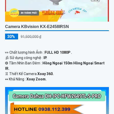
Camera KBvision KX-E2458IRSN
30%
91,500,000 ₫
️👀 Chất lượng hình Ảnh :
FULL HD 1080P .
🕉️ Sử dụng công nghệ :
IP.
❂ Tầm Nhìn Ban Đêm :
Hồng Ngoại 150m Hồng Ngoại Smart
IR.
♊ Thiết Kế Camera
Xoay 360.
️↭ Khả Năng :
Xoay Zoom.