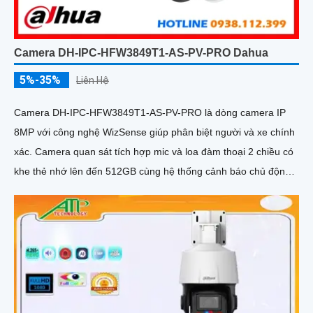
Camera DH-IPC-HFW3849T1-AS-PV-PRO Dahua
5%-35%
Liên Hệ
Camera DH-IPC-HFW3849T1-AS-PV-PRO là dòng camera IP
8MP với công nghệ WizSense giúp phân biệt người và xe chính
xác. Camera quan sát tích hợp mic và loa đàm thoại 2 chiều có
khe thẻ nhớ lên đến 512GB cùng hệ thống cảnh báo chủ động
với đèn xanh đỏ và âm thanh