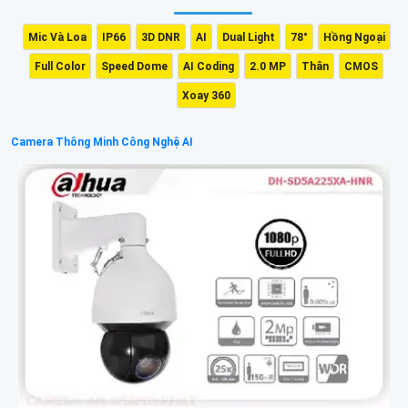
Mic Và Loa
IP66
3D DNR
AI
Dual Light
78°
Hồng Ngoại
Full Color
Speed Dome
AI Coding
2.0 MP
Thân
CMOS
Xoay 360
Camera Thông Minh Công Nghệ AI