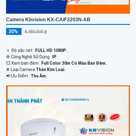
Camera Kbvision KX-CAiF2203N-AB
30%
8,480,000 ₫
🔅 Độ sắc nét :
FULL HD 1080P .
⚙ Công Nghệ Sử Dụng :
IP.
💥 Xem ban đêm :
Full Color 30m Có Màu Ban Đêm.
❄ Loại Camera
Thân Kim Loại.
️📢 Ưu Điểm :
Thu Âm.