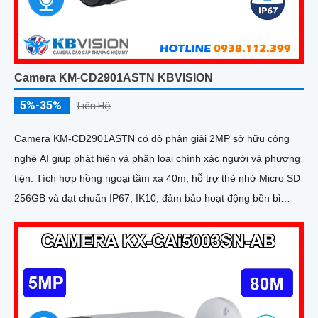
Camera KM-CD2901ASTN KBVISION
5%-35%
Liên Hệ
Camera KM-CD2901ASTN có độ phân giải 2MP sở hữu công
nghệ AI giúp phát hiện và phân loại chính xác người và phương
tiện. Tích hợp hồng ngoại tầm xa 40m, hỗ trợ thẻ nhớ Micro SD
256GB và đạt chuẩn IP67, IK10, đảm bảo hoạt động bền bỉ
trong mọi điều kiện môi trường