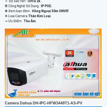
🔅 Độ sắc nét :
Ultra 2k .
®️ Công Nghệ Sử Dụng :
IP POE.
❃ Xem ban đêm :
Hồng Ngoại 50m ONVIF.
❄ Loại Camera
Thân Kim Loại.
️⇝ Ưu Điểm :
Thu Âm.
Camera Dahua DH-IPC-HFW3449T1-AS-PV