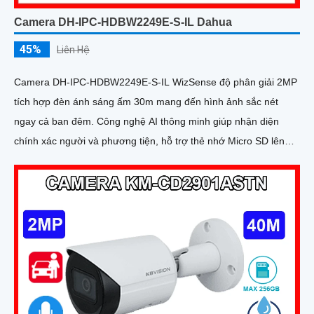
Camera DH-IPC-HDBW2249E-S-IL Dahua
45%
Liên Hệ
Camera DH-IPC-HDBW2249E-S-IL WizSense độ phân giải 2MP
tích hợp đèn ánh sáng ấm 30m mang đến hình ảnh sắc nét
ngay cả ban đêm. Công nghệ AI thông minh giúp nhận diện
chính xác người và phương tiện, hỗ trợ thẻ nhớ Micro SD lên
đến 256GB và mic thu âm chất lượng cao