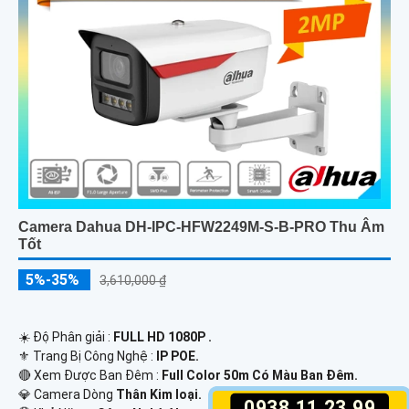
Camera Dahua DH-IPC-HFW2249M-S-B-PRO Thu Âm
Tốt
5%-35%
3,610,000 ₫
☀️ Độ Phân giải :
FULL HD 1080P .
⚜️ Trang Bị Công Nghệ :
IP POE.
🔴 Xem Được Ban Đêm :
Full Color 50m Có Màu Ban Ðêm.
💎 Camera Dòng
Thân Kim loại.
0938.11.23.99