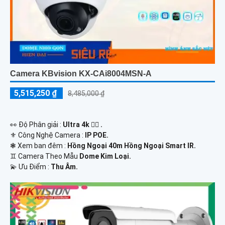
Camera KBvision KX-CAi8004MSN-A
5,515,250 ₫
8,485,000 ₫
️👀 Độ Phân giải :
Ultra 4k 👍🏾 .
⚜️ Công Nghệ Camera :
IP POE.
❃ Xem ban đêm :
Hồng Ngoại 40m Hồng Ngoại Smart IR.
♊ Camera Theo Mẫu
Dome Kim Loại.
️💫 Ưu Điểm :
Thu Âm.