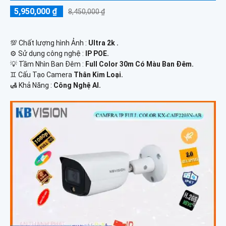
5,950,000 ₫
8,450,000 ₫
💯 Chất lượng hình Ảnh :
Ultra 2k .
⚙ Sử dụng công nghệ :
IP POE.
💡 Tầm Nhìn Ban Đêm :
Full Color 30m Có Màu Ban Đêm.
♊ Cấu Tạo Camera
Thân Kim Loại.
️🛃 Khả Năng :
Công Nghệ AI.