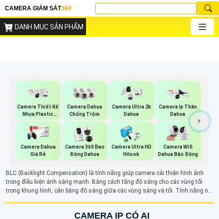
CAMERA GIÁM SÁT
360
DANH MỤC SẢN PHẨM
Camera Thiết Kế
Camera Dahua
Camera Ultra 2k
Camera Ip Thân
Nhựa Plastic
Chống Trộm
Dahua
Dahua
Dahua
Camera Dahua
Camera 360 Bao
Camera Ultra HD
Camera Wifi
Giá Rẻ
Động Dahua
Hilook
Dahua Báo Động
BLC (Backlight Compensation) là tính năng giúp camera cải thiện hình ảnh
trong điều kiện ánh sáng mạnh. Bằng cách tăng độ sáng cho các vùng tối
trong khung hình, cân bằng độ sáng giữa các vùng sáng và tối. Tính năng này
giúp hình ảnh rõ ràng và chi tiết hơn, đặc biệt là khi có ánh sáng ngược, giúp
các đối tượng phía trước không bị tối và dễ nhận diện hơn.
CAMERA IP CÓ AI