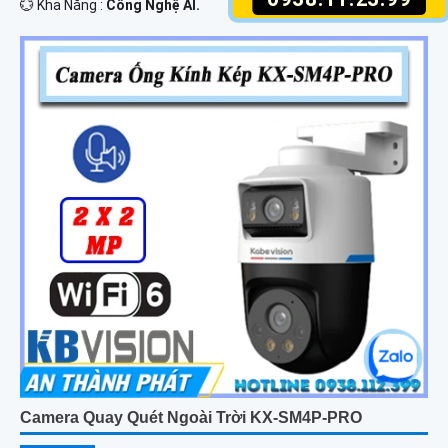
️💮 Khả Năng :
Công Nghệ AI.
Camera Quay Quét Ngoài Trời KX-SM4P-PRO