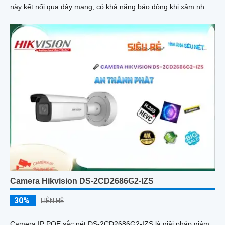
này kết nối qua dây mạng, có khả năng báo động khi xâm nhập
hàng rào ảo
Camera Hikvision DS-2CD2686G2-IZS
30%
LIÊN HỆ
Camera IP POE sắc nét DS-2CD2686G2-IZS là giải pháp giám