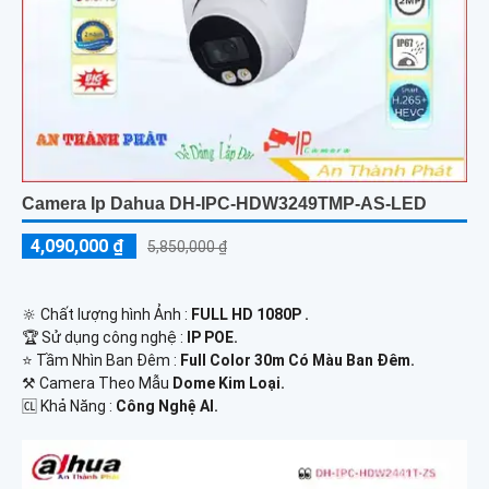
Camera Ip Dahua DH-IPC-HDW3249TMP-AS-LED
4,090,000 ₫
5,850,000 ₫
🔆 Chất lượng hình Ảnh :
FULL HD 1080P .
🏆 Sử dụng công nghệ :
IP POE.
⭐ Tầm Nhìn Ban Đêm :
Full Color 30m Có Màu Ban Đêm.
⚒ Camera Theo Mẫu
Dome Kim Loại.
️🆑 Khả Năng :
Công Nghệ AI.