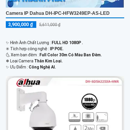
Camera IP Dahua DH-IPC-HFW3249EP-AS-LED
3,900,000 ₫
5,611,000 ₫
✨ Hình Ành Chất Lượng :
FULL HD 1080P .
✳️ Tích hợp công nghệ :
IP POE.
🌜 Xem ban đêm :
Full Color 30m Có Màu Ban Đêm.
❄ Loại Camera
Thân Kim Loại.
️✨ Ưu Điểm :
Công Nghệ AI.