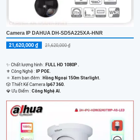
Camera IP DAHUA DH-SD5A225XA-HNR
21,620,000 ₫
21,620,000 ₫
✨ Chất lượng hình :
FULL HD 1080P .
⚜️ Công Nghệ :
IP POE.
🔅 Xem ban đêm :
Hồng Ngoại 150m Starlight.
🎲 Thiết Kế Camera
Ip67 360.
️💎 Ưu Điểm :
Công Nghệ AI.