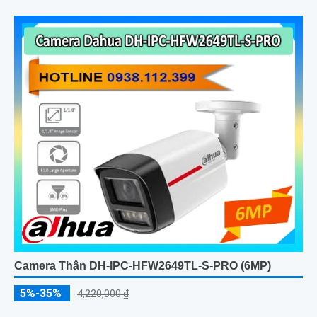
sự tiện lợi tối đa trong lắp đặt và sử dụng
Camera Thân DH-IPC-HFW2649TL-S-PRO (6MP)
5%-35%
4,220,000 ₫