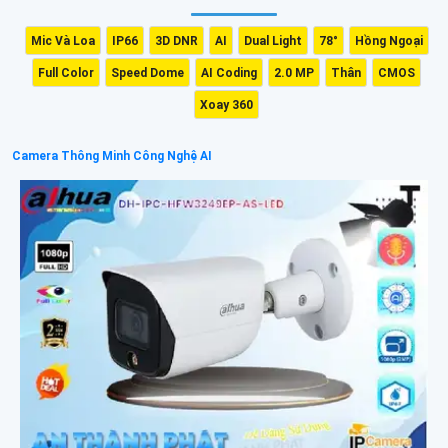
Mic Và Loa
IP66
3D DNR
AI
Dual Light
78°
Hồng Ngoại
Full Color
Speed Dome
AI Coding
2.0 MP
Thân
CMOS
Xoay 360
Camera Thông Minh Công Nghệ AI