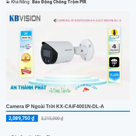
️💫 Khả Năng :
Báo Động Chống Trộm PIR.
Camera IP Ngoài Trời KX-CAiF4001N-DL-A
2,089,750 ₫
3,215,000 ₫