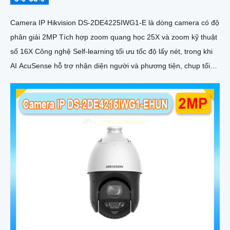
Camera IP Hikvision DS-2DE4225IWG1-E là dòng camera có độ
phân giải 2MP Tích hợp zoom quang học 25X và zoom kỹ thuật
số 16X Công nghệ Self-learning tối ưu tốc độ lấy nét, trong khi
AI AcuSense hỗ trợ nhận diện người và phương tiện, chụp tối
đa 5 khuôn mặt đồng thời