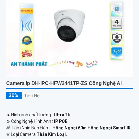
Camera Ip DH-IPC-HFW2441TP-ZS Công Nghệ AI
30%
Liên Hệ
☀️ Hình ảnh chất lượng :
Ultra 2k .
⚙ Công Nghệ Hình Ảnh :
IP POE.
🌈 Tầm Nhìn Ban Đêm :
Hồng Ngoại 60m Hồng Ngoại Smart IR.
❄ Loại Camera
Thân Kim Loại.