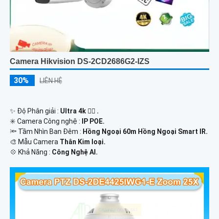
Camera Hikvision DS-2CD2686G2-IZS
30%
LIÊN HỆ
✨ Độ Phân giải :
Ultra 4k 👍🏾 .
✳️ Camera Công nghệ :
IP POE.
🔦 Tầm Nhìn Ban Đêm :
Hồng Ngoại 60m Hồng Ngoại Smart IR.
🎨 Mẫu Camera
Thân Kim loại.
️💠 Khả Năng :
Công Nghệ AI.