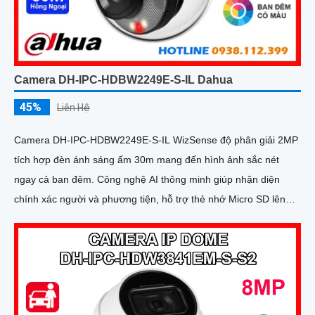
Camera DH-IPC-HDBW2249E-S-IL Dahua
45%
Liên Hệ
Camera DH-IPC-HDBW2249E-S-IL WizSense độ phân giải 2MP
tích hợp đèn ánh sáng ấm 30m mang đến hình ảnh sắc nét
ngay cả ban đêm. Công nghệ AI thông minh giúp nhận diện
chính xác người và phương tiện, hỗ trợ thẻ nhớ Micro SD lên
đến 256GB và mic thu âm chất lượng cao