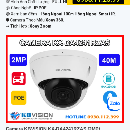
💯 Hình Ành Chất Lượng :
FULL HD 1080P .
🕉️ Công Nghệ :
IP POE.
🔴 Xem ban đêm :
Hồng Ngoại 100m Hồng Ngoại Smart IR.
🛡 Camera Theo Mẫu
Xoay 360.
️⇝ Tích Hợp :
Xoay Zoom.
Camera KBVISION KX-DA4241RZAS (2MP)