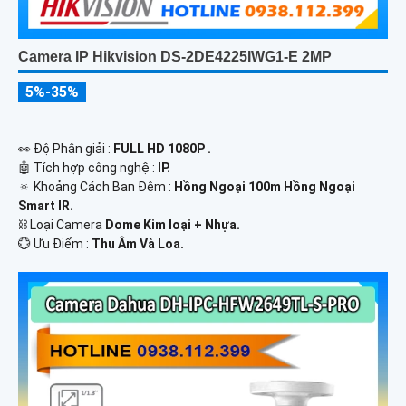
Camera IP Hikvision DS-2DE4225IWG1-E 2MP
5%-35%
️👀 Độ Phân giải :
FULL HD 1080P .
🤖️ Tích hợp công nghệ :
IP.
🔅 Khoảng Cách Ban Đêm :
Hồng Ngoại 100m Hồng Ngoại
Smart IR.
⛓ Loại Camera
Dome Kim loại + Nhựa.
️💮 Ưu Điểm :
Thu Âm Và Loa.