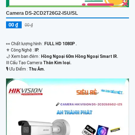
Camera DS-2CD2T26G2-ISU/SL
00 ₫
00 ₫
️👀 Chất lượng hình :
FULL HD 1080P .
⚜️ Công Nghệ :
IP.
🌙 Xem ban đêm :
Hồng Ngoại 60m Hồng Ngoại Smart IR.
⛓ Cấu Tạo Camera
Thân Kim loại.
️🎙 Ưu Điểm :
Thu Âm.