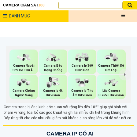
CAMERA GIÁM SÁT
360
DANH MỤC
Camera Ngoài
Camera Báo
Camera Ip 360
Camera Thiết Kế
Trời Có Thu Âm
Động Chống
Hikvision
Kim Loại
Hik
Trộm Hikvision
Hikvision
Camera Chống
Camera Ip 4k
Camera Ip Thu
Lắp Camera
Ngược Sáng
Hikvision
Âm Hikvision
H.265+ Hikvision
Hikvision
Camera trang bị ống kính góc quan sát rộng lên đến 102° giúp ghi hình với
phạm vi rộng, loại bỏ các góc khuất và ghi lại nhiều chi tiết trong khung hình.
Đáp ứng tốt cho các nhu cầu giám sát không gian rộng lớn với độ sắc nét cao,
giảm thiểu việc lắp đặt nhiều camera.
CAMERA IP CÓ AI