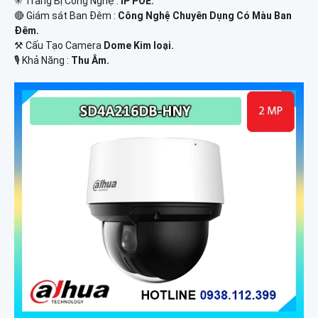
✳️ Trang Bị Công Nghệ :
IP POE.
🔴 Giám sát Ban Đêm :
Công Nghệ Chuyên Dụng Có Màu Ban
Ðêm.
⚒ Cấu Tạo Camera
Dome Kim loại.
️🎙 Khả Năng :
Thu Âm.