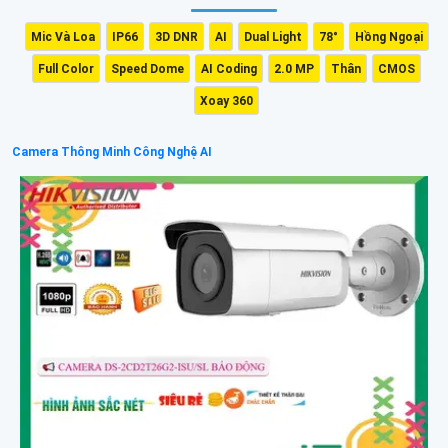
Mic Và Loa
IP66
3D DNR
AI
Dual Light
78°
Hồng Ngoại
Full Color
Speed Dome
AI Coding
2.0 MP
Thân
CMOS
Xoay 360
Camera Thông Minh Công Nghệ AI