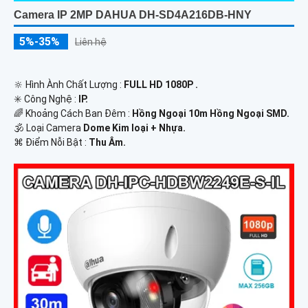
Camera IP 2MP DAHUA DH-SD4A216DB-HNY
5%-35%
Liên hệ
🔆 Hình Ành Chất Lượng :
FULL HD 1080P .
✳️ Công Nghệ :
IP.
🌈 Khoảng Cách Ban Đêm :
Hồng Ngoại 10m Hồng Ngoại SMD.
🕉️ Loại Camera
Dome Kim loại + Nhựa.
️⌘ Điểm Nỗi Bật :
Thu Âm.