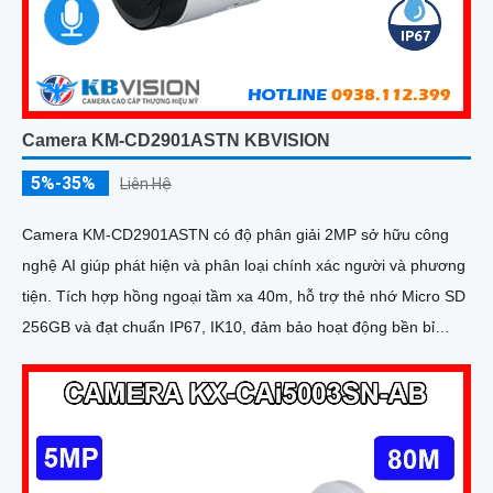
Camera KM-CD2901ASTN KBVISION
5%-35%
Liên Hệ
Camera KM-CD2901ASTN có độ phân giải 2MP sở hữu công
nghệ AI giúp phát hiện và phân loại chính xác người và phương
tiện. Tích hợp hồng ngoại tầm xa 40m, hỗ trợ thẻ nhớ Micro SD
256GB và đạt chuẩn IP67, IK10, đảm bảo hoạt động bền bỉ
trong mọi điều kiện môi trường