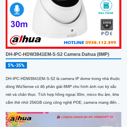
DH-IPC-HDW3841EM-S-S2 Camera Dahua (8MP)
5%-35%
DH-IPC-HDW3841EM-S-S2 là camera IP dome trong nhà thuộc
dòng WizSense có độ phân giải 8MP cho hình ảnh cực kỳ sắc
nét và chân thực. Tích hợp hồng ngoại 30m, micro thu âm, khe
cắm thẻ nhớ 256GB cùng công nghệ POE, camera mang đến
sự tiện lợi tối đa trong lắp đặt và sử dụng