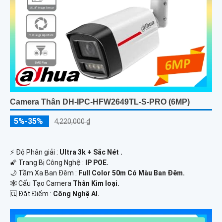
Camera Thân DH-IPC-HFW2649TL-S-PRO (6MP)
5%-35%
4,220,000 ₫
️⚡ Độ Phân giải :
Ultra 3k + Sắc Nét .
🌠 Trang Bị Công Nghệ :
IP POE.
🌙 Tầm Xa Ban Đêm :
Full Color 50m Có Màu Ban Ðêm.
🕸️ Cấu Tạo Camera
Thân Kim loại.
️🆑 Đặt Điểm :
Công Nghệ AI.