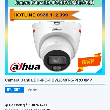
Camera Dahua DH-IPC-HDW2849T-S-PRO 8MP
5%-35%
liên hệ
☀️ Độ Phân giải :
Ultra 4k 👍🏾 .