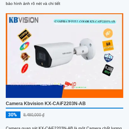
bảo hình ảnh rõ nét và chi tiết
Camera Kbvision KX-CAiF2203N-AB
30%
8,480,000 ₫
Camera quan sát KX-CAiF2203N-AB là một Camera chất lượng