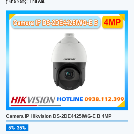
️ƒ Khả Năng :
Thu Âm.
Camera IP Hikvision DS-2DE4425IWG-E B 4MP
5%-35%