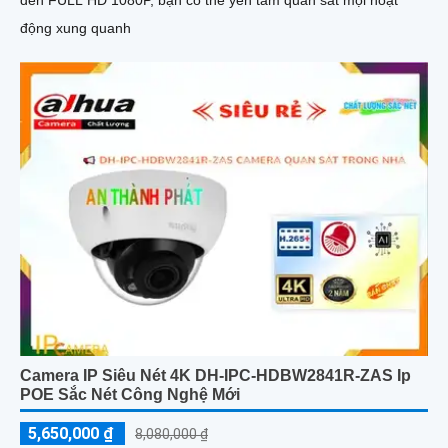
đến FULL HD 1080P, bạn có thể yên tâm quan sát mọi hoạt
động xung quanh
Camera IP Siêu Nét 4K DH-IPC-HDBW2841R-ZAS Ip
POE Sắc Nét Công Nghệ Mới
5,650,000 ₫
8,080,000 ₫