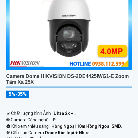
Camera Dome HIKVISION DS-2DE4425IWG1-E Zoom
Tầm Xa 25X
5%-35%
☀️ Chất lượng hình Ảnh :
Ultra 2k + .
®️ Camera Công nghệ :
IP.
🌚 Khi xem thiếu sáng :
Hồng Ngoại 10m Hồng Ngoại SMD.
⚒ Cấu Tạo Camera
Dome Kim loại + Nhựa.