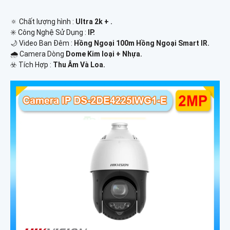
🔅 Chất lượng hình :
Ultra 2k + .
✳️ Công Nghệ Sử Dụng :
IP.
🌙 Video Ban Đêm :
Hồng Ngoại 100m Hồng Ngoại Smart IR.
🌧️ Camera Dòng
Dome Kim loại + Nhựa.
️☣️ Tích Hợp :
Thu Âm Và Loa.