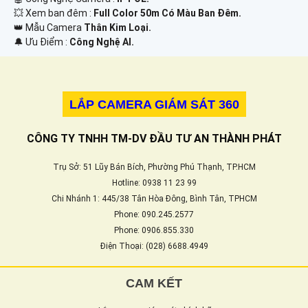
💥 Xem ban đêm :
Full Color 50m Có Màu Ban Đêm.
👑 Mẫu Camera
Thân Kim Loại.
️🔔 Ưu Điểm :
Công Nghệ AI.
LẮP CAMERA GIÁM SÁT 360
CÔNG TY TNHH TM-DV ĐẦU TƯ AN THÀNH PHÁT
Trụ Sở: 51 Lũy Bán Bích, Phường Phú Thạnh, TP.HCM
Hotline: 0938 11 23 99
Chi Nhánh 1: 445/38 Tân Hòa Đông, Bình Tân, TPHCM
Phone: 090.245.2577
Phone: 0906.855.330
Điện Thoại: (028) 6688.4949
CAM KẾT