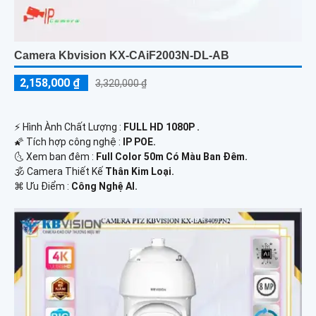
Camera Kbvision KX-CAiF2003N-DL-AB
2,158,000 ₫
3,320,000 ₫
️⚡ Hình Ành Chất Lượng :
FULL HD 1080P .
🌠 Tích hợp công nghệ :
IP POE.
🌜 Xem ban đêm :
Full Color 50m Có Màu Ban Đêm.
🕉️ Camera Thiết Kế
Thân Kim Loại.
️⌘ Ưu Điểm :
Công Nghệ AI.