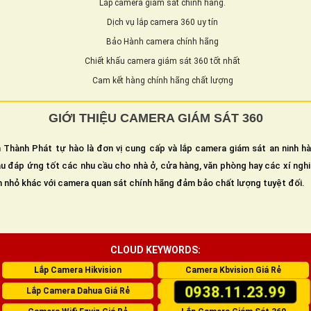
Lắp camera giám sát chính hãng.
Dịch vụ lắp camera 360 uy tín
Bảo Hành camera chính hãng
Chiết khấu camera giám sát 360 tốt nhất
Cam kết hàng chính hãng chất lượng
GIỚI THIỆU CAMERA GIÁM SÁT 360
 Thành Phát tự hào là đơn vị cung cấp và lắp camera giám sát an ninh h
u đáp ứng tốt các nhu cầu cho nhà ở, cửa hàng, văn phòng hay các xí ngh
n nhỏ khác với camera quan sát chính hãng đảm bảo chất lượng tuyệt đối.
CLOUD KEYWORDS:
Lắp Camera Hikvision
Camera Kbvision Giá Rẻ
0938.11.23.99
Lắp Camera Dahua Giá Rẻ
Lắp Camera Wifi Imou