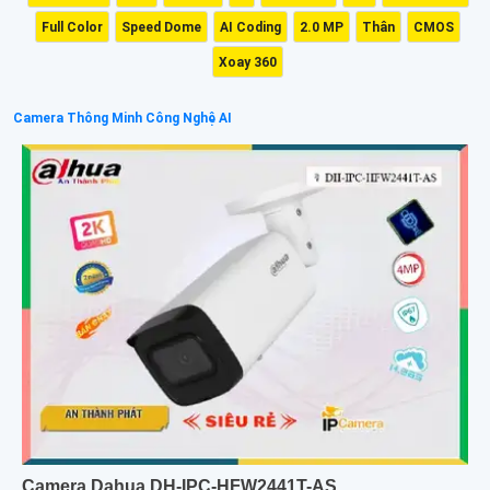
Full Color
Speed Dome
AI Coding
2.0 MP
Thân
CMOS
Xoay 360
Camera Thông Minh Công Nghệ AI
Camera Dahua DH-IPC-HFW2441T-AS