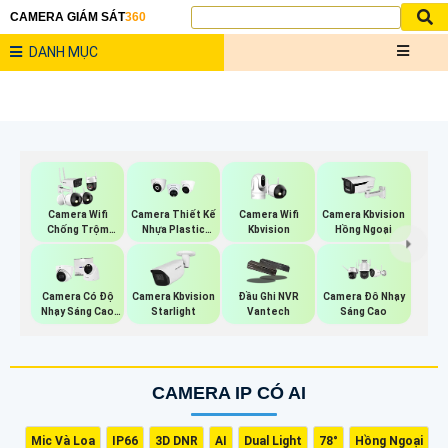
CAMERA GIÁM SÁT
360
DANH MỤC
Camera Wifi
Camera Wifi
Camera Thiết Kế
Camera Kbvision
Kbvision
Chống Trộm
Nhựa Plastic
Hồng Ngoại
Kbvision
Kbvision
Camera Có Độ
Camera Kbvision
Đầu Ghi NVR
Camera Đô Nhạy
Nhạy Sáng Cao
Starlight
Vantech
Sáng Cao
Kbvision
CAMERA IP CÓ AI
Mic Và Loa
IP66
3D DNR
AI
Dual Light
78°
Hồng Ngoại