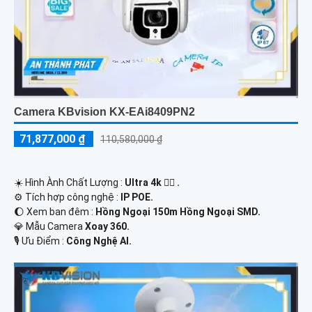
Camera KBvision KX-EAi8409PN2
71,877,000 ₫
110,580,000 ₫
☀️ Hình Ành Chất Lượng :
Ultra 4k 👍🏾 .
⚙ Tích hợp công nghệ :
IP POE.
🌔 Xem ban đêm :
Hồng Ngoại 150m Hồng Ngoại SMD.
💎 Mẫu Camera
Xoay 360.
️🎙 Ưu Điểm :
Công Nghệ AI.