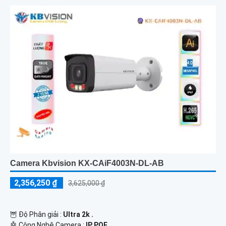
Camera Kbvision KX-CAiF4003N-DL-AB
2,356,250 ₫
3,625,000 ₫
🦉 Độ Phân giải :
Ultra 2k .
🤖️ Công Nghệ Camera :
IP POE.