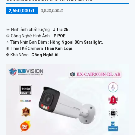
2,650,000 ₫
3,820,000 ₫
🔆 Hình ảnh chất lượng :
Ultra 2k .
⚙ Công Nghệ Hình Ảnh :
IP POE.
⭐ Tầm Nhìn Ban Đêm :
Hồng Ngoại 80m Starlight.
❄ Thiết Kế Camera
Thân Kim Loại.
️✤ Khả Năng :
Công Nghệ AI.