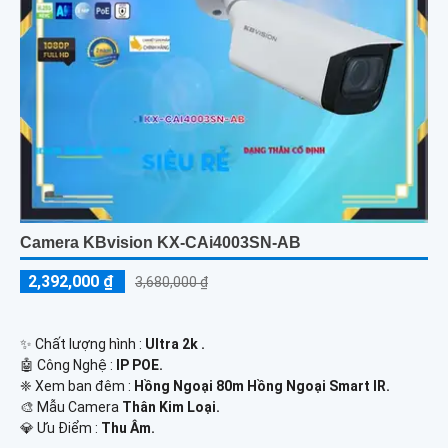
Camera KBvision KX-CAi4003SN-AB
2,392,000 ₫
3,680,000 ₫
✨ Chất lượng hình :
Ultra 2k .
🤖️ Công Nghệ :
IP POE.
❈ Xem ban đêm :
Hồng Ngoại 80m Hồng Ngoại Smart IR.
🎨 Mẫu Camera
Thân Kim Loại.
️💎 Ưu Điểm :
Thu Âm.