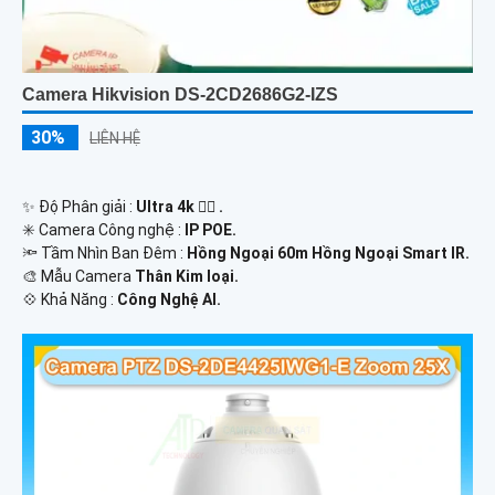
Camera Hikvision DS-2CD2686G2-IZS
30%
LIÊN HỆ
✨ Độ Phân giải :
Ultra 4k 👍🏾 .
✳️ Camera Công nghệ :
IP POE.
🔦 Tầm Nhìn Ban Đêm :
Hồng Ngoại 60m Hồng Ngoại Smart IR.
🎨 Mẫu Camera
Thân Kim loại.
️💠 Khả Năng :
Công Nghệ AI.