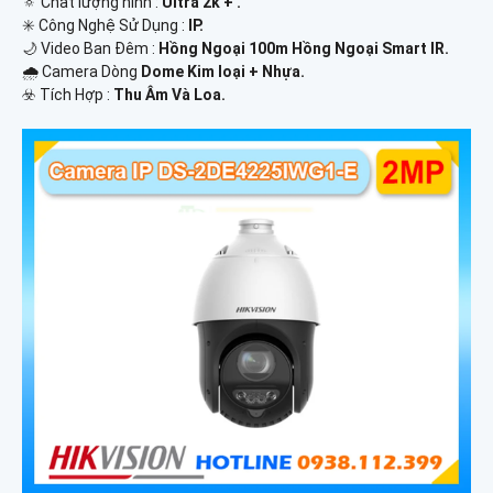
🔅 Chất lượng hình :
Ultra 2k + .
✳️ Công Nghệ Sử Dụng :
IP.
🌙 Video Ban Đêm :
Hồng Ngoại 100m Hồng Ngoại Smart IR.
🌧️ Camera Dòng
Dome Kim loại + Nhựa.
️☣️ Tích Hợp :
Thu Âm Và Loa.