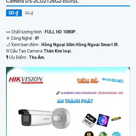
Camera DS-2CD2T26G2-ISU/SL
00 ₫
00 ₫
️👀 Chất lượng hình :
FULL HD 1080P .
⚜️ Công Nghệ :
IP.
🌙 Xem ban đêm :
Hồng Ngoại 60m Hồng Ngoại Smart IR.
⛓ Cấu Tạo Camera
Thân Kim loại.
️🎙 Ưu Điểm :
Thu Âm.