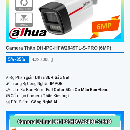
Camera Thân DH-IPC-HFW2649TL-S-PRO (6MP)
5%-35%
4,220,000 ₫
️⚡ Độ Phân giải :
Ultra 3k + Sắc Nét .
🌠 Trang Bị Công Nghệ :
IP POE.
🌙 Tầm Xa Ban Đêm :
Full Color 50m Có Màu Ban Ðêm.
🕸️ Cấu Tạo Camera
Thân Kim loại.
️🆑 Đặt Điểm :
Công Nghệ AI.