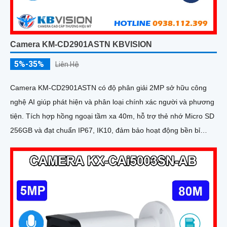
Camera KM-CD2901ASTN KBVISION
5%-35%
Liên Hệ
Camera KM-CD2901ASTN có độ phân giải 2MP sở hữu công
nghệ AI giúp phát hiện và phân loại chính xác người và phương
tiện. Tích hợp hồng ngoại tầm xa 40m, hỗ trợ thẻ nhớ Micro SD
256GB và đạt chuẩn IP67, IK10, đảm bảo hoạt động bền bỉ
trong mọi điều kiện môi trường