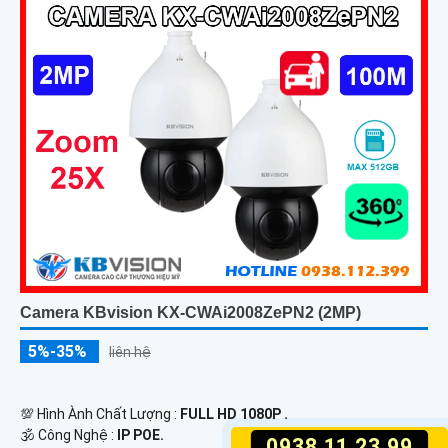
Camera KBvision KX-CWAi2008ZePN2 (2MP)
5%-35%
liên hệ
💯 Hình Ành Chất Lượng :
FULL HD 1080P .
🕉️ Công Nghệ :
IP POE.
0938.11.23.99