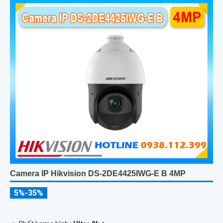
Camera IP Hikvision DS-2DE4425IWG-E B 4MP
5%-35%