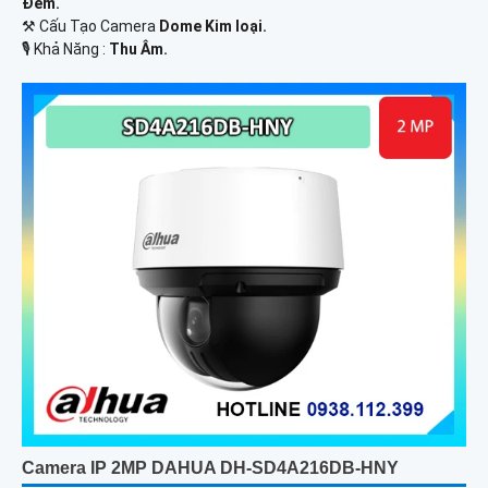
Ðêm.
⚒ Cấu Tạo Camera
Dome Kim loại.
️🎙 Khả Năng :
Thu Âm.
Camera IP 2MP DAHUA DH-SD4A216DB-HNY