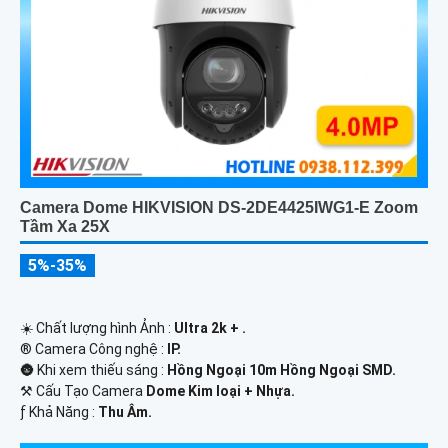
Camera Dome HIKVISION DS-2DE4425IWG1-E Zoom
Tầm Xa 25X
5%-35%
☀️ Chất lượng hình Ảnh :
Ultra 2k + .
®️ Camera Công nghệ :
IP.
🌚 Khi xem thiếu sáng :
Hồng Ngoại 10m Hồng Ngoại SMD.
⚒ Cấu Tạo Camera
Dome Kim loại + Nhựa.
️ƒ Khả Năng :
Thu Âm.