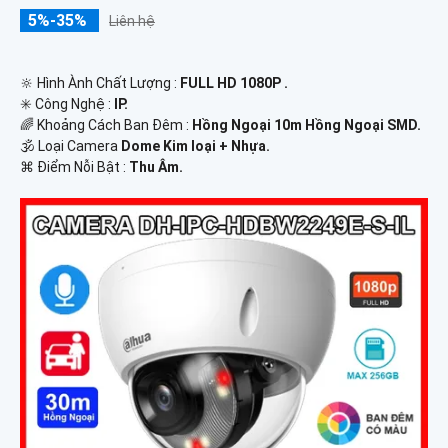
5%-35%
Liên hệ
🔆 Hình Ành Chất Lượng :
FULL HD 1080P .
✳️ Công Nghệ :
IP.
🌈 Khoảng Cách Ban Đêm :
Hồng Ngoại 10m Hồng Ngoại SMD.
🕉️ Loại Camera
Dome Kim loại + Nhựa.
️⌘ Điểm Nỗi Bật :
Thu Âm.