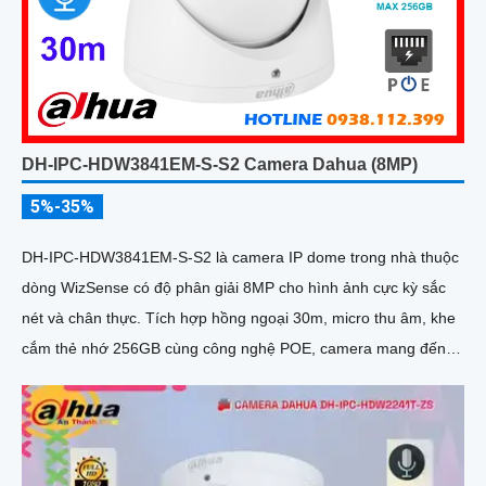
DH-IPC-HDW3841EM-S-S2 Camera Dahua (8MP)
5%-35%
DH-IPC-HDW3841EM-S-S2 là camera IP dome trong nhà thuộc
dòng WizSense có độ phân giải 8MP cho hình ảnh cực kỳ sắc
nét và chân thực. Tích hợp hồng ngoại 30m, micro thu âm, khe
cắm thẻ nhớ 256GB cùng công nghệ POE, camera mang đến
sự tiện lợi tối đa trong lắp đặt và sử dụng