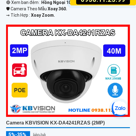
🔴 Xem ban đêm :
Hồng Ngoại 100m Hồng Ngoại Smart IR.
🛡 Camera Theo Mẫu
Xoay 360.
️⇝ Tích Hợp :
Xoay Zoom.
Camera KBVISION KX-DA4241RZAS (2MP)
5%-35%
liên hệ