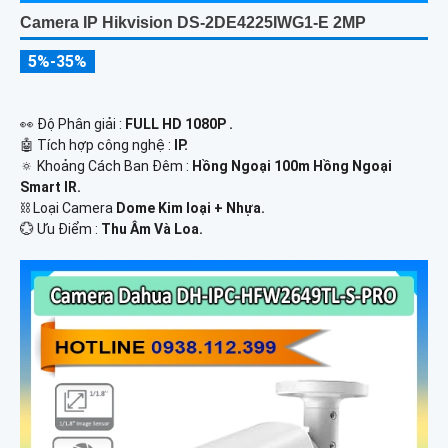
Camera IP Hikvision DS-2DE4225IWG1-E 2MP
5%-35%
️👀 Độ Phân giải :
FULL HD 1080P .
🤖️ Tích hợp công nghệ :
IP.
🔅 Khoảng Cách Ban Đêm :
Hồng Ngoại 100m Hồng Ngoại
Smart IR.
⛓ Loại Camera
Dome Kim loại + Nhựa.
️💮 Ưu Điểm :
Thu Âm Và Loa.