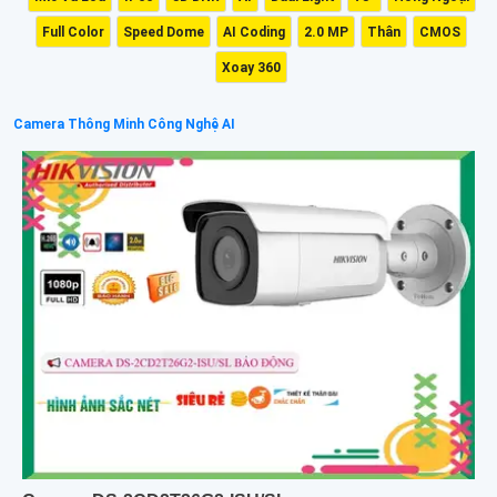
Full Color
Speed Dome
AI Coding
2.0 MP
Thân
CMOS
Xoay 360
Camera Thông Minh Công Nghệ AI