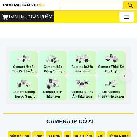
CAMERA GIÁM SÁT
360
DANH MỤC SẢN PHẨM
Camera Ngoài
Camera Báo
Camera Ip 360
Camera Thiết Kế
Trời Có Thu Âm
Động Chống
Hikvision
Kim Loại
Hik
Trộm Hikvision
Hikvision
Camera Chống
Camera Ip 4k
Camera Ip Thu
Lắp Camera
Ngược Sáng
Hikvision
Âm Hikvision
H.265+ Hikvision
Hikvision
CAMERA IP CÓ AI
Mic Và Loa
IP66
3D DNR
AI
Dual Light
78°
Hồng Ngoại