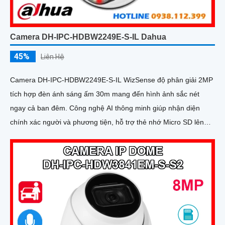
Camera DH-IPC-HDBW2249E-S-IL Dahua
45%
Liên Hệ
Camera DH-IPC-HDBW2249E-S-IL WizSense độ phân giải 2MP
tích hợp đèn ánh sáng ấm 30m mang đến hình ảnh sắc nét
ngay cả ban đêm. Công nghệ AI thông minh giúp nhận diện
chính xác người và phương tiện, hỗ trợ thẻ nhớ Micro SD lên
đến 256GB và mic thu âm chất lượng cao