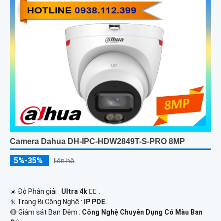
Camera Dahua DH-IPC-HDW2849T-S-PRO 8MP
5%-35%
liên hệ
☀️ Độ Phân giải :
Ultra 4k 👍🏾 .
✳️ Trang Bị Công Nghệ :
IP POE.
🔴 Giám sát Ban Đêm :
Công Nghệ Chuyên Dụng Có Màu Ban