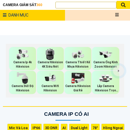
CAMERA GIÁM SÁT
360
DANH MỤC
Camera Ip 4k
Camera Hikvision
Camera Thiết Kế
Camera Ống Kính
Hikvision
4K Siêu Nét
Nhựa Hikvision
Zoom Hikvision
Camera Wifi
Camera 360 Độ
Camera Hikvision
Lắp Camera
Hikvision
Hikvision
Giá Rẻ
Hikvision Trọn
Bộ
CAMERA IP CÓ AI
Mic Và Loa
IP66
3D DNR
AI
Dual Light
78°
Hồng Ngoại