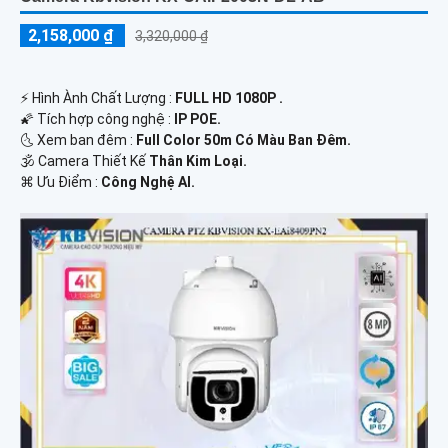
2,158,000 ₫
3,320,000 ₫
️⚡ Hình Ành Chất Lượng :
FULL HD 1080P .
🌠 Tích hợp công nghệ :
IP POE.
🌜 Xem ban đêm :
Full Color 50m Có Màu Ban Đêm.
🕉️ Camera Thiết Kế
Thân Kim Loại.
️⌘ Ưu Điểm :
Công Nghệ AI.