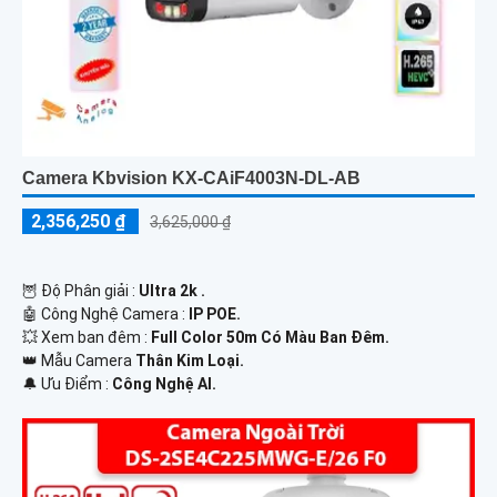
Camera Kbvision KX-CAiF4003N-DL-AB
2,356,250 ₫
3,625,000 ₫
🦉 Độ Phân giải :
Ultra 2k .
🤖️ Công Nghệ Camera :
IP POE.
💥 Xem ban đêm :
Full Color 50m Có Màu Ban Đêm.
👑 Mẫu Camera
Thân Kim Loại.
️🔔 Ưu Điểm :
Công Nghệ AI.