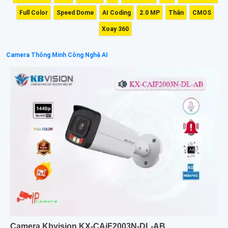
Full Color
Speed Dome
AI Coding
2.0 MP
Thân
CMOS
Xoay 360
Camera Thông Minh Công Nghệ AI
Camera Kbvision KX-CAiF2003N-DL-AB