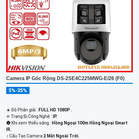
Camera IP Góc Rộng DS-2SE4C225MWG-E/26 (F0)
5%-35%
☀️ Độ Phân giải :
FULL HD 1080P .
✳️ Trang Bị Công Nghệ :
IP.
🌚 Khi xem thiếu sáng :
Hồng Ngoại 100m Hồng Ngoại Smart
IR.
↕️ Cấu Tạo Camera
2 Mắt Ngoài Trời.