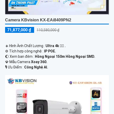
Camera KBvision KX-EAi8409PN2
71,877,000 ₫
110,580,000 ₫
☀️ Hình Ành Chất Lượng :
Ultra 4k 👍🏾 .
⚙ Tích hợp công nghệ :
IP POE.
🌔 Xem ban đêm :
Hồng Ngoại 150m Hồng Ngoại SMD.
💎 Mẫu Camera
Xoay 360.
️🎙 Ưu Điểm :
Công Nghệ AI.