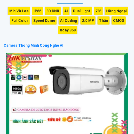
Mic Và Loa
IP66
3D DNR
AI
Dual Light
78°
Hồng Ngoại
Full Color
Speed Dome
AI Coding
2.0 MP
Thân
CMOS
Xoay 360
Camera Thông Minh Công Nghệ AI