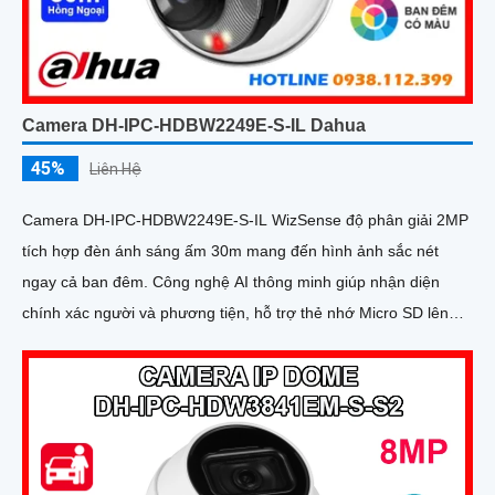
Camera DH-IPC-HDBW2249E-S-IL Dahua
45%
Liên Hệ
Camera DH-IPC-HDBW2249E-S-IL WizSense độ phân giải 2MP
tích hợp đèn ánh sáng ấm 30m mang đến hình ảnh sắc nét
ngay cả ban đêm. Công nghệ AI thông minh giúp nhận diện
chính xác người và phương tiện, hỗ trợ thẻ nhớ Micro SD lên
đến 256GB và mic thu âm chất lượng cao