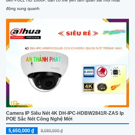
đến FULL HD 1080P, bạn có thể yên tâm quan sát mọi hoạt
động xung quanh
Camera IP Siêu Nét 4K DH-IPC-HDBW2841R-ZAS Ip
POE Sắc Nét Công Nghệ Mới
5,650,000 ₫
8,080,000 ₫