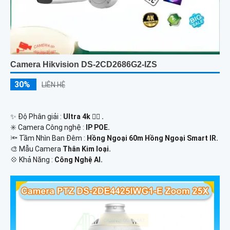
Camera Hikvision DS-2CD2686G2-IZS
30%
LIÊN HỆ
✨ Độ Phân giải :
Ultra 4k 👍🏾 .
✳️ Camera Công nghệ :
IP POE.
🔦 Tầm Nhìn Ban Đêm :
Hồng Ngoại 60m Hồng Ngoại Smart IR.
🎨 Mẫu Camera
Thân Kim loại.
️💠 Khả Năng :
Công Nghệ AI.