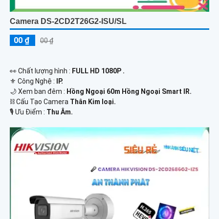
Camera DS-2CD2T26G2-ISU/SL
00 ₫
00 ₫
️👀 Chất lượng hình :
FULL HD 1080P .
⚜️ Công Nghệ :
IP.
🌙 Xem ban đêm :
Hồng Ngoại 60m Hồng Ngoại Smart IR.
⛓ Cấu Tạo Camera
Thân Kim loại.
️🎙 Ưu Điểm :
Thu Âm.