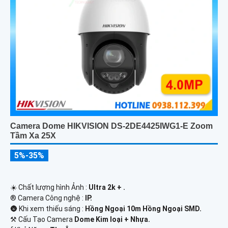
Camera Dome HIKVISION DS-2DE4425IWG1-E Zoom
Tầm Xa 25X
5%-35%
☀️ Chất lượng hình Ảnh :
Ultra 2k + .
®️ Camera Công nghệ :
IP.
🌚 Khi xem thiếu sáng :
Hồng Ngoại 10m Hồng Ngoại SMD.
⚒ Cấu Tạo Camera
Dome Kim loại + Nhựa.