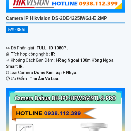
Camera IP Hikvision DS-2DE4225IWG1-E 2MP
5%-35%
️👀 Độ Phân giải :
FULL HD 1080P .
🤖️ Tích hợp công nghệ :
IP.
🔅 Khoảng Cách Ban Đêm :
Hồng Ngoại 100m Hồng Ngoại
Smart IR.
⛓ Loại Camera
Dome Kim loại + Nhựa.
️💮 Ưu Điểm :
Thu Âm Và Loa.