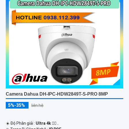
Camera Dahua DH-IPC-HDW2849T-S-PRO 8MP
5%-35%
liên hệ
☀️ Độ Phân giải :
Ultra 4k 👍🏾 .