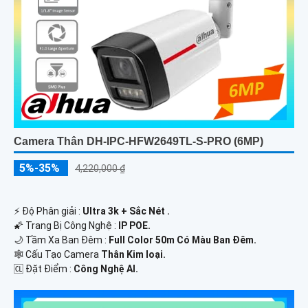
Camera Thân DH-IPC-HFW2649TL-S-PRO (6MP)
5%-35%
4,220,000 ₫
️⚡ Độ Phân giải :
Ultra 3k + Sắc Nét .
🌠 Trang Bị Công Nghệ :
IP POE.
🌙 Tầm Xa Ban Đêm :
Full Color 50m Có Màu Ban Ðêm.
🕸️ Cấu Tạo Camera
Thân Kim loại.
️🆑 Đặt Điểm :
Công Nghệ AI.