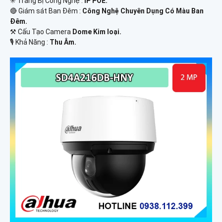
✳️ Trang Bị Công Nghệ :
IP POE.
🔴 Giám sát Ban Đêm :
Công Nghệ Chuyên Dụng Có Màu Ban
Ðêm.
⚒ Cấu Tạo Camera
Dome Kim loại.
️🎙 Khả Năng :
Thu Âm.