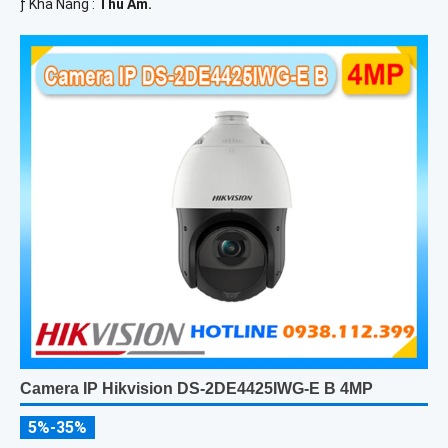
️ƒ Khả Năng :
Thu Âm.
Camera IP Hikvision DS-2DE4425IWG-E B 4MP
5%-35%