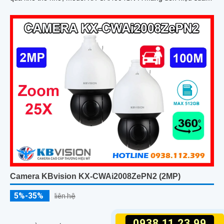
cao
Camera KBvision KX-CWAi2008ZePN2 (2MP)
5%-35%
liên hệ
0938.11.23.99