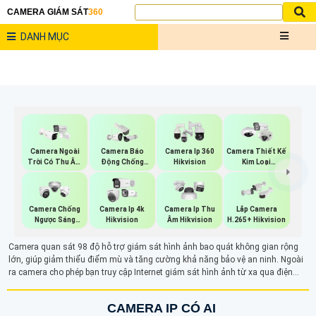
CAMERA GIÁM SÁT
360
DANH MỤC
Camera Ngoài
Camera Báo
Camera Ip 360
Camera Thiết Kế
Trời Có Thu Âm
Động Chống
Hikvision
Kim Loại
Hik
Trộm Hikvision
Hikvision
Camera Chống
Camera Ip 4k
Camera Ip Thu
Lắp Camera
Ngược Sáng
Hikvision
Âm Hikvision
H.265+ Hikvision
Hikvision
Camera quan sát 98 độ hỗ trợ giám sát hình ảnh bao quát không gian rộng
lớn, giúp giảm thiểu điểm mù và tăng cường khả năng bảo vệ an ninh. Ngoài
ra camera cho phép bạn truy cập Internet giám sát hình ảnh từ xa qua điện
thoại, máy tính một cách dễ dàng hơn bao giờ hết
CAMERA IP CÓ AI