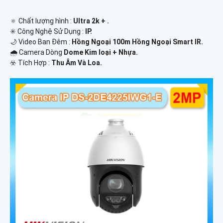
🔅 Chất lượng hình :
Ultra 2k + .
✳️ Công Nghệ Sử Dụng :
IP.
🌙 Video Ban Đêm :
Hồng Ngoại 100m Hồng Ngoại Smart IR.
🌧️ Camera Dòng
Dome Kim loại + Nhựa.
️☣️ Tích Hợp :
Thu Âm Và Loa.