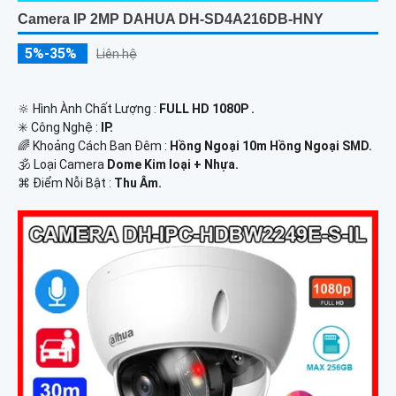
Camera IP 2MP DAHUA DH-SD4A216DB-HNY
5%-35%
Liên hệ
🔆 Hình Ành Chất Lượng :
FULL HD 1080P .
✳️ Công Nghệ :
IP.
🌈 Khoảng Cách Ban Đêm :
Hồng Ngoại 10m Hồng Ngoại SMD.
🕉️ Loại Camera
Dome Kim loại + Nhựa.
️⌘ Điểm Nỗi Bật :
Thu Âm.