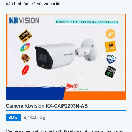
bảo hình ảnh rõ nét và chi tiết
Camera Kbvision KX-CAiF2203N-AB
30%
8,480,000 ₫
Camera quan sát KX-CAiF2203N-AB là một Camera chất lượng