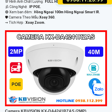
💯 Hình Ành Chất Lượng :
FULL HD 1080P .
🕉️ Công Nghệ :
IP POE.
🔴 Xem ban đêm :
Hồng Ngoại 100m Hồng Ngoại Smart IR.
🛡 Camera Theo Mẫu
Xoay 360.
️⇝ Tích Hợp :
Xoay Zoom.
Camera KBVISION KX-DA4241RZAS (2MP)