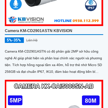
Camera KM-CD2901ASTN KBVISION
5%-35%
Liên Hệ
Camera KM-CD2901ASTN có độ phân giải 2MP sở hữu công
nghệ AI giúp phát hiện và phân loại chính xác người và phương
tiện. Tích hợp hồng ngoại tầm xa 40m, hỗ trợ thẻ nhớ Micro SD
256GB và đạt chuẩn IP67, IK10, đảm bảo hoạt động bền bỉ
trong mọi điều kiện môi trường