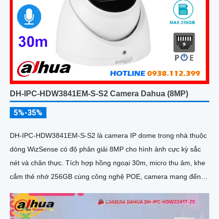
DH-IPC-HDW3841EM-S-S2 Camera Dahua (8MP)
5%-35%
DH-IPC-HDW3841EM-S-S2 là camera IP dome trong nhà thuộc
dòng WizSense có độ phân giải 8MP cho hình ảnh cực kỳ sắc
nét và chân thực. Tích hợp hồng ngoại 30m, micro thu âm, khe
cắm thẻ nhớ 256GB cùng công nghệ POE, camera mang đến
sự tiện lợi tối đa trong lắp đặt và sử dụng