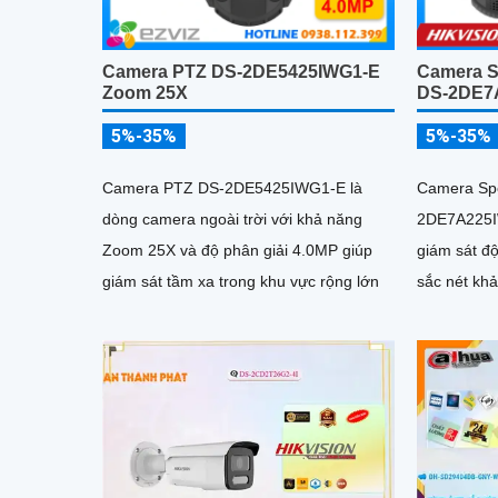
Camera PTZ DS-2DE5425IWG1-E
Camera S
Zoom 25X
DS-2DE7
5%-35%
5%-35%
Camera PTZ DS-2DE5425IWG1-E là
Camera Sp
dòng camera ngoài trời với khả năng
2DE7A225I
Zoom 25X và độ phân giải 4.0MP giúp
giám sát đ
giám sát tầm xa trong khu vực rộng lớn
sắc nét kh
sát tầm xa 