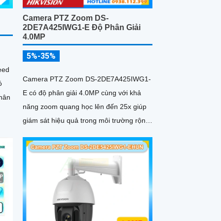
Camera PTZ Zoom DS-
2DE7A425IWG1-E Độ Phân Giải
4.0MP
5%-35%
eed
Camera PTZ Zoom DS-2DE7A425IWG1-
ó
E có độ phân giải 4.0MP cùng với khả
phân
năng zoom quang học lên đến 25x giúp
giám sát hiệu quả trong môi trường rộng
lớn