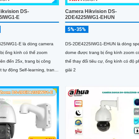
ikvision DS-
Camera Hikvision DS-
5IWG1-E
2DE4225IWG1-EHUN
5%-35%
25IWG1-E là dòng camera
DS-2DE4225IWG1-EHUN là dòng sp
 bị ống kính có thể zoom
dome được trang bị ống kính zoom c
ên đến 25x, trang bị công
thể thay đổi tiêu cự, ống kính có độ 
t tự động Self-learning, trang
giải 2
g Ai nhận diện chính xác tích
rch khi kết hợp chung với
nh, nhìn ban đêm bằng hồng