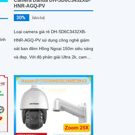
Camera Dahua DH-SD6C3432XB-
HNR-AGQ-PV
30%
liên hệ
Loại camera giá rẻ DH-SD6C3432XB-
ính
HNR-AGQ-PV sử dụng công nghệ giám
sát ban đêm Hồng Ngoại 150m siêu sáng
và đẹp. Với độ phân giải Ultra 2k, camera
cho chất lượng hình ảnh rõ nét