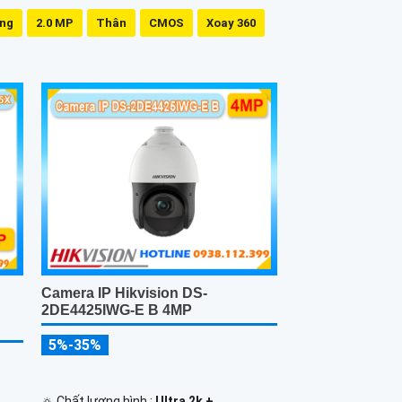
ing
2.0 MP
Thân
CMOS
Xoay 360
Camera IP Hikvision DS-
2DE4425IWG-E B 4MP
5%-35%
🔅 Chất lượng hình :
Ultra 2k + .