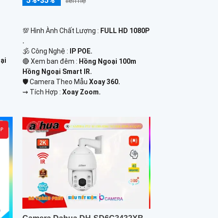
5%-35%
liên hệ
💯 Hình Ành Chất Lượng :
FULL HD 1080P
.
🕉️ Công Nghệ :
IP POE.
ại
🔴 Xem ban đêm :
Hồng Ngoại 100m
Hồng Ngoại Smart IR.
🛡 Camera Theo Mẫu
Xoay 360.
️⇝ Tích Hợp :
Xoay Zoom.