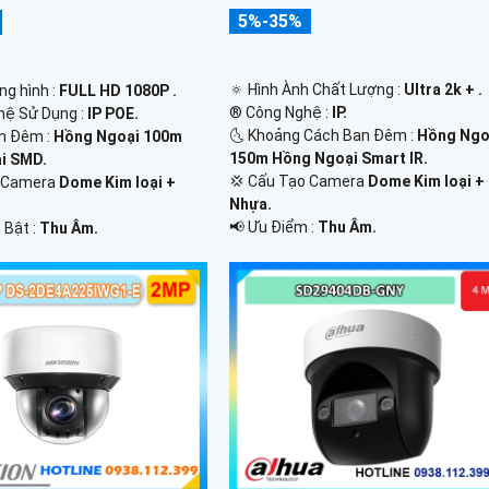
5%-35%
🔅 Hình Ành Chất Lượng :
Ultra 2k + .
ng hình :
FULL HD 1080P .
®️ Công Nghệ :
IP.
ghệ Sử Dụng :
IP POE.
🌜 Khoảng Cách Ban Đêm :
Hồng Ngo
n Đêm :
Hồng Ngoại 100m
150m Hồng Ngoại Smart IR.
i SMD.
💢 Cấu Tạo Camera
Dome Kim loại +
o Camera
Dome Kim loại +
Nhựa.
️📢 Ưu Điểm :
Thu Âm.
 Bật :
Thu Âm.