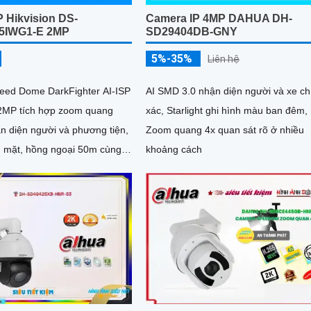
Camera IP 4MP DAHUA DH-
 Hikvision DS-
SD29404DB-GNY
5IWG1-E 2MP
5%-35%
Liên hệ
AI SMD 3.0 nhận diện người và xe ch
ed Dome DarkFighter AI-ISP
xác, Starlight ghi hình màu ban đêm,
2MP tích hợp zoom quang
Zoom quang 4x quan sát rõ ở nhiều
n diện người và phương tiện,
khoảng cách
 mặt, hồng ngoại 50m cùng
uan sát ban đêm vượt trội cho
iám sát chuyên nghiệp