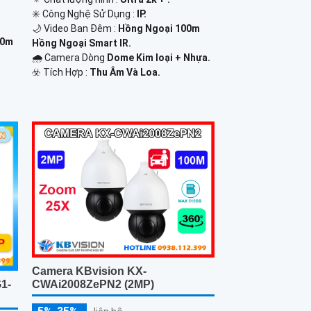
✳️ Công Nghệ Sử Dụng :
IP.
🌙 Video Ban Đêm :
Hồng Ngoại 100m
10m
Hồng Ngoại Smart IR.
🌧️ Camera Dòng
Dome Kim loại + Nhựa.
️☣️ Tích Hợp :
Thu Âm Và Loa.
Camera KBvision KX-
CWAi2008ZePN2 (2MP)
1-