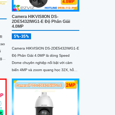
Camera HIKVISIION DS-
2DE5432IWG1-E Độ Phân Giải
4.0MP
5%-35%
NR
cao
Camera HIKVISION DS-2DE5432IWG1-E
i
Độ Phân Giải 4.0MP là dòng Speed
Dome chuyên nghiệp nổi bật với cảm
p
biến 4MP và zoom quang học 32X, hỗ
ó
trợ giám sát chi tiết ở khoảng cách xa