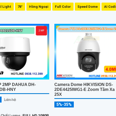
l Light
78°
Hồng Ngoại
Full Color
Speed Dome
AI Cod
IP 2MP DAHUA DH-
Camera Dome HIKVISION DS-
DB-HNY
2DE4425IWG1-E Zoom Tầm Xa
25X
Liên hệ
5%-35%
h Chất Lượng :
FULL HD 1080P