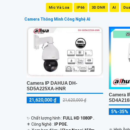
Mic Và Loa
IP66
3D DNR
AI
Dua
Camera Thông Minh Công Nghệ AI
Camera IP DAHUA DH-
SD5A225XA-HNR
Camera 
21,620,000 ₫
21,620,000 ₫
SD4A216
5%-35%
✨ Chất lượng hình :
FULL HD 1080P .
⚜️ Công Nghệ :
IP POE.
🔆 Hình Àn