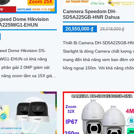
Camnera Speedom DH-
SD5A225GB-HNR Dahua
peed Dome Hikvision
A225IWG1-EHUN
20,550,000 ₫
29,318,000 ₫
Thiết Bị Camera DH-SD5A225GB-H
eed Dome Hikvision DS-
Starlight là dòng Camera chất lượng 
WG1-EHUN có khả năng
mang đến khả năng xem ban đêm vớ
ộ phân giải 2.0MP giám sát
hồng ngoại 150m. Với khả năng chống
ả năng zoom tầm xa 15X giám
thấm nước IP67, camera này phù hợ
ổn định
cho việc lắp đặt trong các khu vực kh
khăn