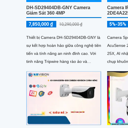
DH-SD29404DB-GNY Camera
Camera IP
Giám Sát 360 4MP
2DE4A22
7,850,000 ₫
5%-35%
10,290,000 ₫
Thiết bị Camera DH-SD29404DB-GNY là
Camera Spe
sự kết hợp hoàn hảo giữa công nghệ tiên
AcuSense 
tiến và tính năng an ninh đỉnh cao. Với
25X, AI nhậ
tinh năng Tripwire hàng rào ảo và
chụp khuôn
Intrusion (chống xâm nhập)...
khả năng q
hệ thống g