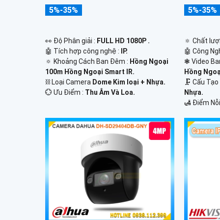
5%-35%
5%-35%
️👀 Độ Phân giải :
FULL HD 1080P .
🔅 Chất lượ
🤖️ Tích hợp công nghệ :
IP.
🤖️ Công N
🔅 Khoảng Cách Ban Đêm :
Hồng Ngoại
❃ Video Ba
100m Hồng Ngoại Smart IR.
Hồng Ngoạ
⛓ Loại Camera
Dome Kim loại + Nhựa.
🗜️ Cấu Tạ
️💮 Ưu Điểm :
Thu Âm Và Loa.
Nhựa.
️🛃 Điểm Nỗi