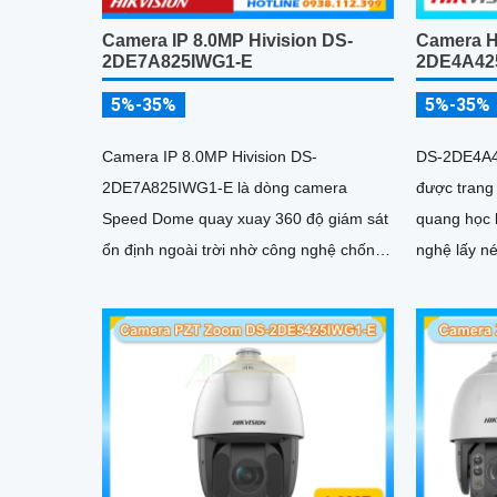
Camera IP 8.0MP Hivision DS-
Camera H
2DE7A825IWG1-E
2DE4A42
5%-35%
5%-35%
Camera IP 8.0MP Hivision DS-
DS-2DE4A4
2DE7A825IWG1-E là dòng camera
được trang
Speed Dome quay xuay 360 độ giám sát
quang học l
ổn định ngoài trời nhờ công nghệ chống
nghệ lấy né
nước IP67
bị tính năn
hợp AcuSea
đầu ghi hì
ngoại 50m