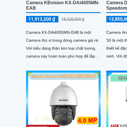
Camera KBvision KX-DAi4005MN-
Camera 
EAB
Speedom
11,913,200 ₫
13,850,0
18,328,000 ₫
Camera KX-DAi4005MN-EAB là một
Camera An
Camera thú vị trong dòng camera giá rẻ.
S3 là một t
Với kiểu dáng thân kim loại chất lượng,
thiết kế đặ
camera này hoàn toàn phù hợp để lắp
ninh. Với độ phân giải 4MP, nó cung cấp
đặt trong các nhà xưởng
hình ảnh sắ