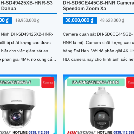
DH-SD49425XB-HNR-S3
DH-SD6CE445GB-HNR Camer
 Dahua
Speedom Zoom Xa
00 ₫
38,000,000 ₫
18,950,000 ₫
48,623,000 ₫
 Ninh DH-SD49425XB-HNR-
Camera quan sát DH-SD6CE445GB-
hiết bị chất lượng cao được
HNR là một Camera chất lượng cao 
c biệt cho việc giám sát an
hãng Đại Hàn. Với độ phân giải 4K Ultra
HD, camera này cho hình ảnh sắc nét
c nét và chi tiết
chi tiết và màu sắc chính xác