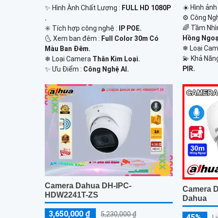
☀️ Hình ảnh
✨ Hình Ành Chất Lượng :
FULL HD 1080P
⚙ Công Ngh
.
🌈 Tầm Nhì
✳️ Tích hợp công nghệ :
IP POE.
Hồng Ngoại
🌜 Xem ban đêm :
Full Color 30m Có
❄ Loại Ca
Màu Ban Đêm.
️💫 Khả Năn
❄ Loại Camera
Thân Kim Loại.
PIR.
️✨ Ưu Điểm :
Công Nghệ AI.
Camera Dahua DH-IPC-
Camera 
HDW2241T-ZS
Dahua
3,650,000 ₫
5,230,000 ₫
45%
L