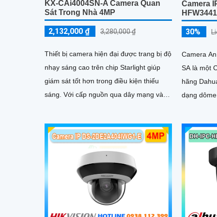
KX-CAi4004SN-A Camera Quan
Camera I
Sát Trong Nhà 4MP
HFW3441
2,132,000 ₫
30%
3,280,000 ₫
L
Thiết bị camera hiện đại được trang bị độ
Camera An
nhạy sáng cao trên chip Starlight giúp
SA là một 
giám sát tốt hơn trong điều kiện thiếu
hãng Dahua Techn
sáng. Với cấp nguồn qua dây mạng và
dạng dôme,
khả năng lưu trữ dữ liệu thông qua khe
nghệ nén vi
thẻ nhớ, model KX-CAi4004SN-A mang
hình ảnh sắ
đến hiệu suất cao