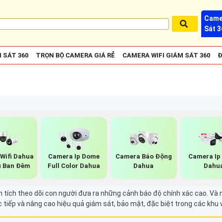
Came
Sát 3
 SÁT 360
TRỌN BỘ CAMERA GIÁ RẺ
CAMERA WIFI GIÁM SÁT 360
Đ
Wifi Dahua
Camera Ip Dome
Camera Báo Động
Camera Ip
 Ban Đêm
Full Color Dahua
Dahua
Dahu
tích theo dõi con người đưa ra những cảnh báo độ chính xác cao. Và nó
c tiếp và nâng cao hiệu quả giám sát, bảo mật, đặc biệt trong các khu