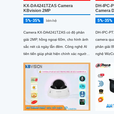
KX-DA4241TZAS Camera
DH-IPC-
KBvision 2MP
Camera D
5%-35%
5%-35%
liên hệ
Camera KX-DA4241TZAS có độ phân
DH-IPC-PT
giải 2MP, hồng ngoại 60m, cho hình ảnh
camera qua
sắc nét cả ngày lẫn đêm. Công nghệ AI
phân giải 8
tiên tiến giúp phát hiện chính xác người
nghệ WizCo
và phương tiện, hỗ trợ lưu trữ tối đa
cả ngày lẫn đêm. Came
512GB và ghi âm với MIC tích hợp
thoại 2 chi
và phương 