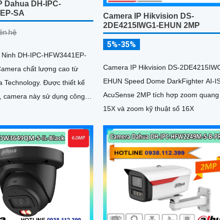
P Dahua DH-IPC-
EP-SA
Camera IP Hikvision DS-
2DE4215IWG1-EHUN 2MP
iên hệ
5%-35%
 Ninh DH-IPC-HFW3441EP-
Camera IP Hikvision DS-2DE4215IW
Camera chất lượng cao từ
EHUN Speed Dome DarkFighter AI-I
ology. Được thiết kế
AcuSense 2MP tích hợp zoom quang
 camera này sử dụng công
15X và zoom kỹ thuật số 16X
deo tiên tiến để cung cấp
c nét và chất lượng cao