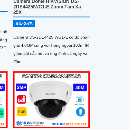
Camera Dome HIKVISION DS-
2DE4425IWG1-E Zoom Tầm Xa
25X
5%-35%
hình
Camera DS-2DE4425IWG1-E có độ phân
nâng
giải 4.0MP cùng với Hồng ngoại 100m IR
65°C
giám sát sắc nét và ổng định cả ngày và
đêm