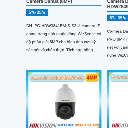
Camera Dahua (8MP)
Camera D
HDW2849
5%-35%
5%-35%
DH-IPC-HDW3841EM-S-S2 là camera IP
Camera Da
dome trong nhà thuộc dòng WizSense có
PRO 8MP m
độ phân giải 8MP cho hình ảnh cực kỳ
nét với cảm 
sắc nét và chân thực. Tích hợp hồng
nghệ WizCo
ngoại 30m, micro thu âm, khe cắm thẻ
đêm có màu
nhớ 256GB cùng công nghệ POE,
camera mang đến sự tiện lợi tối đa trong
lắp đặt và sử dụng