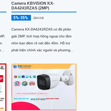
Camera KBVISION KX-
DA4241RZAS (2MP)
5%-35%
liên hệ
Camera KX-DA4241RZAS có độ phân
MP,
giải 2MP, tích hợp hồng ngoại cho tầm
ảm
nhìn ban đêm rõ nét đến 40m. Hỗ trợ
xa.
phát hiện chính xác người và phương
tiện, thiết bị có mic ghi âm cùng khe cắm
thẻ Micro SD tối đa 256GB