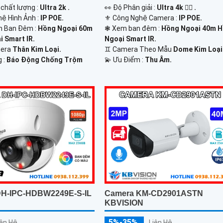
 chất lượng :
Ultra 2k .
️👀 Độ Phân giải :
Ultra 4k 👍🏾 .
ệ Hình Ảnh :
IP POE.
⚜️ Công Nghệ Camera :
IP POE.
n Ban Đêm :
Hồng Ngoại 60m
❃ Xem ban đêm :
Hồng Ngoại 40m 
 Smart IR.
Ngoại Smart IR.
mera
Thân Kim Loại.
♊ Camera Theo Mẫu
Dome Kim Loại
g :
Báo Động Chống Trộm
️💫 Ưu Điểm :
Thu Âm.
Camera KM-CD2901ASTN
DH-IPC-HDBW2249E-S-IL
KBVISION
5%-35%
Liên Hệ
iên Hệ