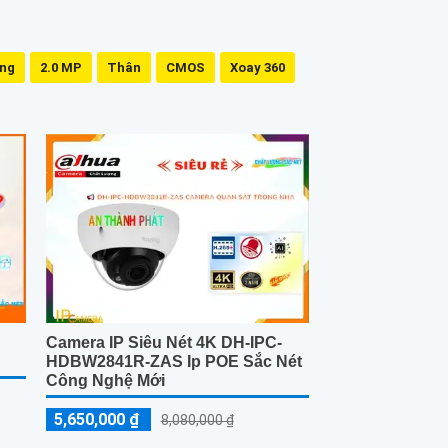
ing
2.0 MP
Thân
CMOS
Xoay 360
Camera IP Siêu Nét 4K DH-IPC-
HDBW2841R-ZAS Ip POE Sắc Nét
Công Nghệ Mới
5,650,000 ₫
8,080,000 ₫