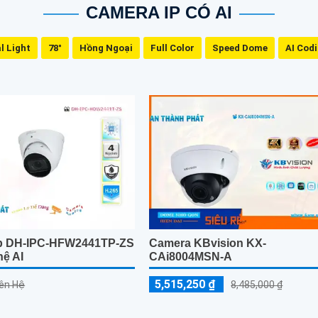
CAMERA IP CÓ AI
l Light
78°
Hồng Ngoại
Full Color
Speed Dome
AI Cod
p DH-IPC-HFW2441TP-ZS
Camera KBvision KX-
ệ AI
CAi8004MSN-A
5,515,250 ₫
iên Hệ
8,485,000 ₫