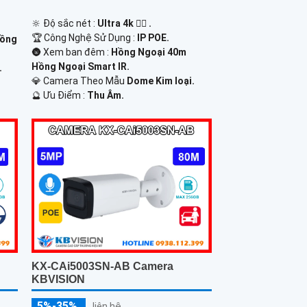
🔆 Độ sắc nét :
Ultra 4k 👍🏾 .
🏆 Công Nghệ Sử Dụng :
IP POE.
Hồng
🌚 Xem ban đêm :
Hồng Ngoại 40m
Hồng Ngoại Smart IR.
.
💎 Camera Theo Mẫu
Dome Kim loại.
️🔮 Ưu Điểm :
Thu Âm.
KX-CAi5003SN-AB Camera
KBVISION
5%-35%
liên hệ