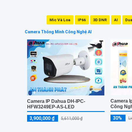
Mic Và Loa
IP66
3D DNR
AI
Dua
Camera Thông Minh Công Nghệ AI
Camera I
Camera IP Dahua DH-IPC-
Công Ngh
HFW3249EP-AS-LED
30%
3,900,000 ₫
L
5,611,000 ₫