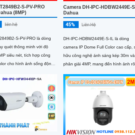
PT2849B2-S-PV-PRO
Camera DH-IPC-HDBW2449E-S
ahua (8MP)
Dahua
45%
liên hệ
Liên Hệ
2849B2-S-PV-PRO là dòng
DH-IPC-HDBW2449E-S-IL là dòng
y quét thông minh với độ
camera IP Dome Full Color cao cấp, 
MP siêu nét, tích hợp công
hữu công nghệ ánh sáng kép 30m và
lor cho hình ảnh sống động
phân giải 4MP, mang đến hình ảnh rõ
ra hỗ trợ đàm
sống động cả ngày lẫn đêm. Camera
ều, phát hiện chính xác người
được tích hợp micro ghi âm cùng tín
tiện báo động thông minh
năng nhận diện người và phương tiện
giúp giám sát an ninh hiệu quả