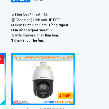
☀️ Hình Ảnh Sắc nét :
3k .
🏆 Công Nghệ Hình Ảnh :
IP POE.
✪ Xem Được Ban Đêm :
Hồng Ngoại
80m Hồng Ngoại Smart IR.
💢 Mẫu Camera
Thân Kim loại.
️🎙 Khả Năng :
Thu Âm.