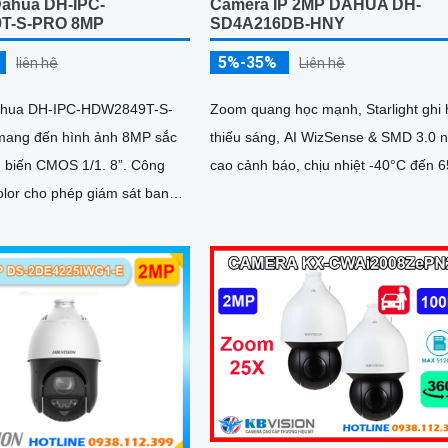
ahua DH-IPC-
Camera IP 2MP DAHUA DH-
T-S-PRO 8MP
SD4A216DB-HNY
5%-35%
liên hệ
Liên hệ
hua DH-IPC-HDW2849T-S-
Zoom quang học mạnh, Starlight ghi 
ang đến hình ảnh 8MP sắc
thiếu sáng, AI WizSense & SMD 3.0 
biến CMOS 1/1. 8”. Công
cao cảnh báo, chịu nhiệt -40°C đến 
lor cho phép giám sát ban
 sắc đẹp và chân thực