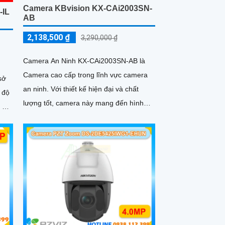
Camera KBvision KX-CAi2003SN-
-IL
AB
2,138,500 ₫
3,290,000 ₫
Camera An Ninh KX-CAi2003SN-AB là
Camera cao cấp trong lĩnh vực camera
sở
an ninh. Với thiết kế hiện đại và chất
 độ
lượng tốt, camera này mang đến hình
 nét
ảnh sắc nét và tươi hơn nhờ công nghệ
CMOS
h
,