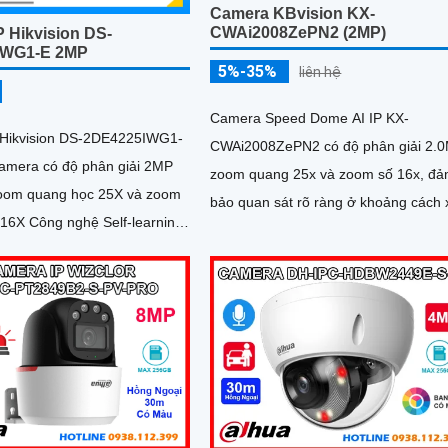
Camera KBvision KX-
CWAi2008ZePN2 (2MP)
 Hikvision DS-
IWG1-E 2MP
5%-35%
liên hệ
Camera Speed Dome AI IP KX-
 Hikvision DS-2DE4225IWG1-
CWAi2008ZePN2 có độ phân giải 2.0
camera có độ phân giải 2MP
zoom quang 25x và zoom số 16x, đ
oom quang học 25X và zoom
bảo quan sát rõ ràng ở khoảng cách 
 16X Công nghệ Self-learning
Tích hợp công nghệ AI hiện đại,
ộ lấy nét, trong khi AI
camera...
ỗ trợ nhận diện người và
, chụp tối đa 5 khuôn mặt