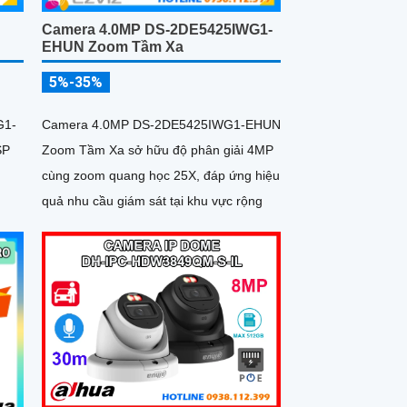
Camera 4.0MP DS-2DE5425IWG1-
EHUN Zoom Tầm Xa
5%-35%
Camera 4.0MP DS-2DE5425IWG1-EHUN
G1-
Zoom Tầm Xa sở hữu độ phân giải 4MP
SP
cùng zoom quang học 25X, đáp ứng hiệu
quả nhu cầu giám sát tại khu vực rộng