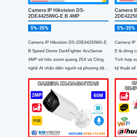
Camera IP Hikvision DS-
Camera IP
2DE4425IWG-E B 4MP
2DE4225
5%-35%
5%-35%
Camera IP Hikvision DS-2DE4425IWG-E
Camera IP
B Speed Dome DarkFighter AcuSense
E là dòng 
4MP sở hữu zoom quang 25X và Công
Tích hợp z
nghệ AI nhận diện người và phương tiện,
kỹ thuật số
hỗ trợ chụp ảnh khuôn mặt lên đến 5
tối ưu tốc đ
khuôn mặt cùng 1 thời điểm
AcuSense h
phương tiện
đồng thời