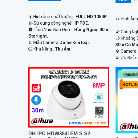
☀️ Hình ảnh chất lượng :
FULL HD 1080P .
️👀 Hình Àn
👍 Sử dụng công nghệ :
IP POE.
.
🌚 Tầm Nhìn Ban Đêm :
Hồng Ngoại 40m
🌠 Công Ng
Starlight.
🌙 Khoảng 
♊ Mẫu Camera
Dome Kim loại.
30m Có Mà
️💮 Khả Năng :
Thu Âm.
💎 Camera
️💫 Ưu Điểm
DH-IPC-HDW3841EM-S-S2