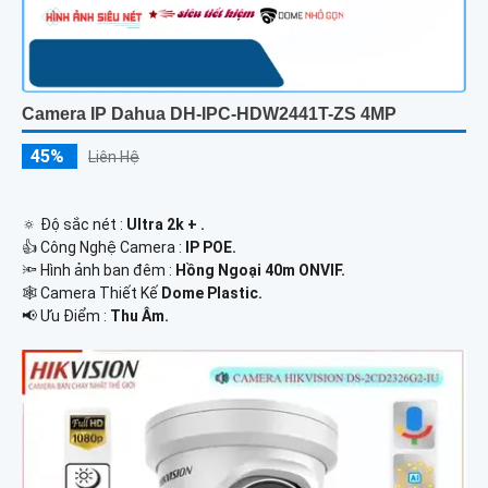
Camera IP Dahua DH-IPC-HDW2441T-ZS 4MP
45%
Liên Hệ
🔅 Độ sắc nét :
Ultra 2k + .
👍 Công Nghệ Camera :
IP POE.
🔦 Hình ảnh ban đêm :
Hồng Ngoại 40m ONVIF.
🕸️ Camera Thiết Kế
Dome Plastic.
️📢 Ưu Điểm :
Thu Âm.