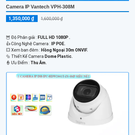
Camera IP Vantech VPH-308M
1,350,000 ₫
1,600,000 ₫
🦉 Độ Phân giải :
FULL HD 1080P .
👍 Công Nghệ Camera :
IP POE.
💥 Xem ban đêm :
Hồng Ngoại 30m ONVIF.
🔩 Thiết Kế Camera
Dome Plastic.
️👮 Ưu Điểm :
Thu Âm.