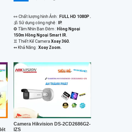
️👀 Chất lượng hình Ảnh :
FULL HD 1080P .
🕉️ Sử dụng công nghệ :
IP.
❂ Tầm Nhìn Ban Đêm :
Hồng Ngoại
150m Hồng Ngoại Smart IR.
♊ Thiết Kế Camera
Xoay 360.
️↭ Khả Năng :
Xoay Zoom.
Camera Hikvision DS-2CD2686G2-
Nét
IZS