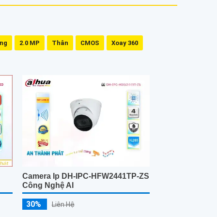
ing
2.0 MP
Thân
CMOS
Xoay 360
Camera Ip DH-IPC-HFW2441TP-ZS
Công Nghệ AI
30%
Liên Hệ