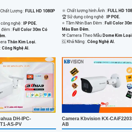
🔆 Chất lượng hình Ảnh :
FULL HD 108
 Chất Lượng :
FULL HD 1080P
🏆 Sử dụng công nghệ :
IP POE.
⭐ Tầm Nhìn Ban Đêm :
Full Color 30
 công nghệ :
IP POE.
Màu Ban Đêm.
 đêm :
Full Color 30m Có
⚒ Camera Theo Mẫu
Dome Kim Loại
êm.
️🆑 Khả Năng :
Công Nghệ AI.
mera
Thân Kim Loại.
:
Công Nghệ AI.
ahua DH-IPC-
Camera Kbvision KX-CAiF2203
T1-AS-PV
AB