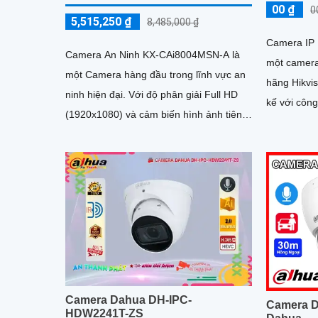
00 ₫
0
5,515,250 ₫
8,485,000 ₫
Camera IP
Camera An Ninh KX-CAi8004MSN-A là
một camera
một Camera hàng đầu trong lĩnh vực an
hãng Hikvision. Camera này
ninh hiện đại. Với độ phân giải Full HD
kế với công
(1920x1080) và cảm biến hình ảnh tiên
nhiều tính 
tiến, camera này mang lại hình ảnh sắc
nét và rõ ràng
Camera Dahua DH-IPC-
Camera 
HDW2241T-ZS