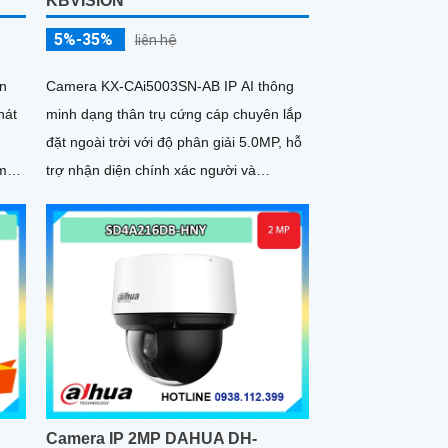
KBVISION
5%-35%
liên hệ
n
Camera KX-CAi5003SN-AB IP AI thông
hát
minh dạng thân trụ cứng cáp chuyên lắp
đặt ngoài trời với độ phân giải 5.0MP, hỗ
trợ nhận diện chính xác người và
6GB
phương tiện, nâng cao hiệu quả giám
ạt
sát.
Camera IP 2MP DAHUA DH-