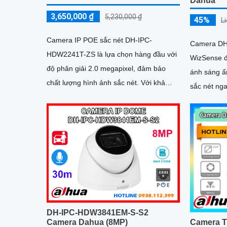
Dahua
3,650,000 ₫
5,230,000 ₫
45%
L
Camera IP POE sắc nét DH-IPC-
Camera DH
HDW2241T-ZS là lựa chọn hàng đầu với
WizSense đ
độ phân giải 2.0 megapixel, đảm bảo
ánh sáng 
chất lượng hình ảnh sắc nét. Với khả
sắc nét ngay cả 
năng quan sát ban đêm thông qua
thông minh
hồng...
người và ph
Micro SD l
chất lượng
DH-IPC-HDW3841EM-S-S2
Camera Dahua (8MP)
Camera T