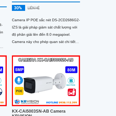
30%
LIÊN HỆ
Camera IP POE sắc nét DS-2CD2686G2-
R-
IZS là giải pháp giám sát chất lượng với
ện
độ phân giải lên đến 8.0 megapixel.
n
Camera này cho phép quan sát chi tiết
nhỏ, kể cả vào ban đêm nhờ...
áo
KX-CAi5003SN-AB Camera