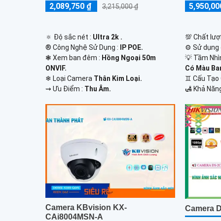
5,950,00
2,089,750 ₫
3,215,000 ₫
💯 Chất lượ
🔅 Độ sắc nét :
Ultra 2k .
⚙ Sử dụng 
®️ Công Nghệ Sử Dụng :
IP POE.
💡 Tầm Nhì
❃ Xem ban đêm :
Hồng Ngoại 50m
Có Màu Ba
ONVIF.
♊ Cấu Tạo
❄ Loại Camera
Thân Kim Loại.
️🛃 Khả Năn
️⇝ Ưu Điểm :
Thu Âm.
Camera KBvision KX-
Camera 
CAi8004MSN-A