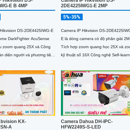
 Hikvision DS-
Camera IP Hikvision DS-
IWG-E B 4MP
2DE4225IWG1-E 2MP
5%-35%
 Hikvision DS-2DE4425IWG-E
Camera IP Hikvision DS-2DE4225IW
ome DarkFighter AcuSense
E là dòng camera có độ phân giải 2
u zoom quang 25X và Công
Tích hợp zoom quang học 25X và z
ận diện người và phương tiện,
kỹ thuật số 16X Công nghệ Self-learn
p ảnh khuôn mặt lên đến 5
tối ưu tốc độ lấy nét, trong khi AI
cùng 1 thời điểm
AcuSense hỗ trợ nhận diện người và
phương tiện, chụp tối đa 5 khuôn mặ
đồng thời
bvision KX-
Camera Dahua DH-IPC-
2SN-A
HFW2249S-S-LED