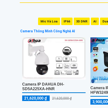
Mic Và Loa
IP66
3D DNR
AI
Dua
Camera Thông Minh Công Nghệ AI
Camera IP DAHUA DH-
Camera I
SD5A225XA-HNR
HFW3249
21,620,000 ₫
21,620,000 ₫
3,900,00