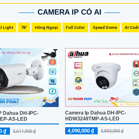
CAMERA IP CÓ AI
l Light
78°
Hồng Ngoại
Full Color
Speed Dome
AI Cod
Camera Ip Dahua DH-IPC-
P Dahua DH-IPC-
HDW3249TMP-AS-LED
EP-AS-LED
4,090,000 ₫
0 ₫
5,850,000 ₫
5,611,000 ₫