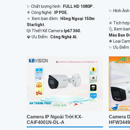
✨ Chất lượng hình :
FULL HD 1080P .
✨ Hình Ành
⚜️ Công Nghệ :
IP POE.
.
🔅 Xem ban đêm :
Hồng Ngoại 150m
✳️ Tích hợp
Starlight.
🌜 Xem ban
🎲 Thiết Kế Camera
Ip67 360.
Màu Ban Đ
️💎 Ưu Điểm :
Công Nghệ AI.
❄ Loại Ca
️✨ Ưu Điểm 
Camera D
Camera IP Ngoài Trời KX-
HFW3449
CAiF4001N-DL-A