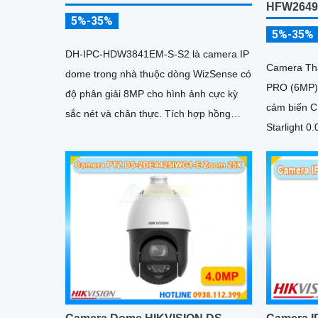
HFW2649
5%-35%
5%-35%
DH-IPC-HDW3841EM-S-S2 là camera IP
Camera Th
dome trong nhà thuộc dòng WizSense có
PRO (6MP) 
độ phân giải 8MP cho hình ảnh cực kỳ
cảm biến CMOS 
sắc nét và chân thực. Tích hợp hồng
Starlight 
ngoại 30m, micro thu âm, khe cắm thẻ
nhớ 256GB cùng công nghệ POE,
camera mang đến sự tiện lợi tối đa trong
lắp đặt và sử dụng