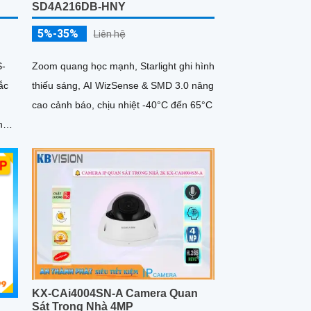
SD4A216DB-HNY
5%-35%
Liên hệ
S-
Zoom quang học mạnh, Starlight ghi hình
ắc
thiếu sáng, AI WizSense & SMD 3.0 nâng
cao cảnh báo, chịu nhiệt -40°C đến 65°C
n
KX-CAi4004SN-A Camera Quan
Sát Trong Nhà 4MP