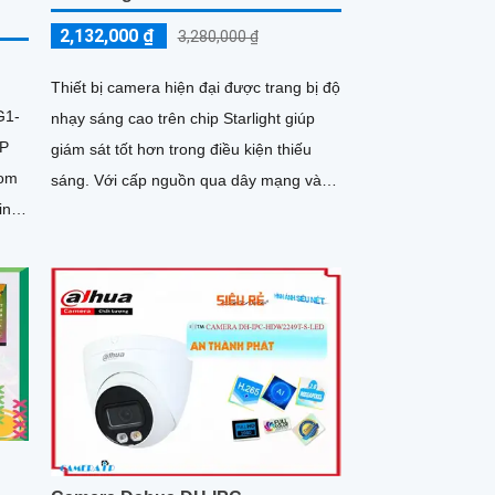
2,132,000 ₫
3,280,000 ₫
Thiết bị camera hiện đại được trang bị độ
G1-
nhạy sáng cao trên chip Starlight giúp
MP
giám sát tốt hơn trong điều kiện thiếu
oom
sáng. Với cấp nguồn qua dây mạng và
ing
khả năng lưu trữ dữ liệu thông qua khe
thẻ nhớ, model KX-CAi4004SN-A mang
đến hiệu suất cao
t