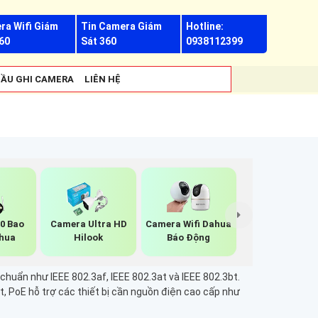
ra Wifi Giám
Tin Camera Giám
Hotline:
60
Sát 360
0938112399
ẦU GHI CAMERA
LIÊN HỆ
0 Bao
Camera Ultra HD
Camera Wifi Dahua
hua
Hilook
Báo Động
uẩn như IEEE 802.3af, IEEE 802.3at và IEEE 802.3bt.
ệt, PoE hỗ trợ các thiết bị cần nguồn điện cao cấp như