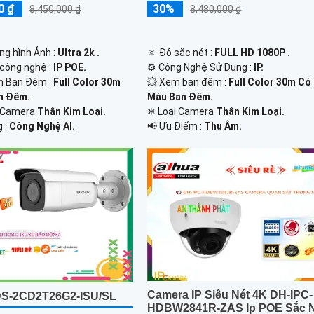
0 ₫
30%
8,450,000 ₫
8,480,000 ₫
ng hình Ảnh :
Ultra 2k .
🔅 Độ sắc nét :
FULL HD 1080P .
công nghệ :
IP POE.
⚙ Công Nghệ Sử Dụng :
IP.
n Ban Đêm :
Full Color 30m
💥 Xem ban đêm :
Full Color 30m Có
n Đêm.
Màu Ban Đêm.
 Camera
Thân Kim Loại.
❄ Loại Camera
Thân Kim Loại.
g :
Công Nghệ AI.
️📢 Ưu Điểm :
Thu Âm.
Camera IP Siêu Nét 4K DH-IPC-
DS-2CD2T26G2-ISU/SL
HDBW2841R-ZAS Ip POE Sắc 