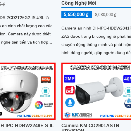
Công Nghệ Mới
0 ₫
5,650,000 ₫
8,080,000 ₫
 DS-2CD2T26G2-ISU/SL là
 an ninh chất lượng cao của
Camera an ninh DH-IPC-HDBW2841
 được thiết
ZAS được trang bị công nghệ phát hi
 nghệ tiên tiến và tích hợp
chuyển động thông minh và phát hiệ
năng thông minh,...
hình dáng người, giúp người dùng dễ
dàng quản lý và giám sát. Sản phẩm này
kết nối qua dây mạng, có khả năng b
động khi xâm nhập hàng rào ảo
Camera KM-CD2901ASTN
DH-IPC-HDBW2249E-S-IL