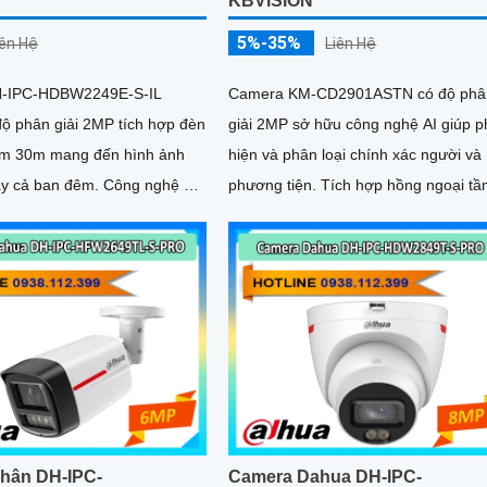
KBVISION
5%-35%
Liên Hệ
iên Hệ
Camera KM-CD2901ASTN có độ phâ
-IPC-HDBW2249E-S-IL
giải 2MP sở hữu công nghệ AI giúp p
ộ phân giải 2MP tích hợp đèn
hiện và phân loại chính xác người và
ấm 30m mang đến hình ảnh
phương tiện. Tích hợp hồng ngoại tầm
ban đêm. Công nghệ AI
xa 40m, hỗ trợ thẻ nhớ Micro SD 25
 giúp nhận diện chính xác
và đạt chuẩn IP67, IK10, đảm bảo ho
ương tiện, hỗ trợ thẻ nhớ
động bền bỉ trong mọi điều kiện môi
ên đến 256GB và mic thu âm
trường
 cao
hân DH-IPC-
Camera Dahua DH-IPC-