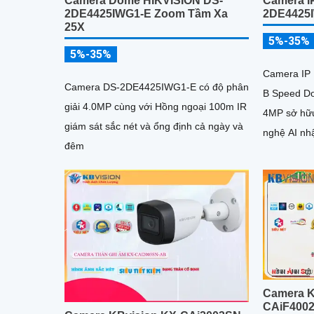
Camera Dome HIKVISION DS-
Camera IP
2DE4425IWG1-E Zoom Tầm Xa
2DE4425
25X
5%-35%
5%-35%
Camera IP
Camera DS-2DE4425IWG1-E có độ phân
B Speed D
giải 4.0MP cùng với Hồng ngoại 100m IR
4MP sở hữ
giám sát sắc nét và ổng định cả ngày và
nghệ AI nh
đêm
hỗ trợ chụ
khuôn mặt 
Camera K
CAiF400