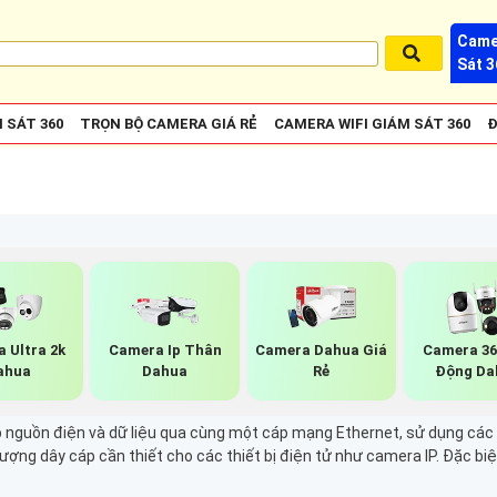
Came
Sát 3
 SÁT 360
TRỌN BỘ CAMERA GIÁ RẺ
CAMERA WIFI GIÁM SÁT 360
Đ
 Ultra 2k
Camera Ip Thân
Camera Dahua Giá
Camera 36
ahua
Dahua
Rẻ
Động Da
nguồn điện và dữ liệu qua cùng một cáp mạng Ethernet, sử dụng các ch
lượng dây cáp cần thiết cho các thiết bị điện tử như camera IP. Đặc bi