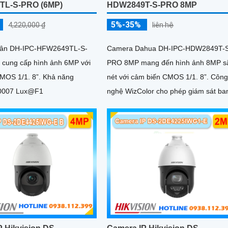
TL-S-PRO (6MP)
HDW2849T-S-PRO 8MP
5%-35%
4,220,000 ₫
liên hệ
ân DH-IPC-HFW2649TL-S-
Camera Dahua DH-IPC-HDW2849T-
cung cấp hình ảnh 6MP với
PRO 8MP mang đến hình ảnh 8MP s
1/1. 8”. Khả năng
nét với cảm biến CMOS 1/1. 8”. Công
0.0007 Lux@F1
nghệ WizColor cho phép giám sát ba
đêm có màu sắc đẹp và chân thực