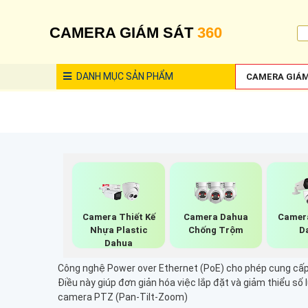
CAMERA GIÁM SÁT
360
DANH MỤC
SẢN PHẨM
CAMERA GIÁM
Camera Thiết Kế
Camera Dahua
Camera
Nhựa Plastic
Chống Trộm
D
Dahua
Công nghệ Power over Ethernet (PoE) cho phép cung cấp 
Điều này giúp đơn giản hóa việc lắp đặt và giảm thiểu số 
camera PTZ (Pan-Tilt-Zoom)