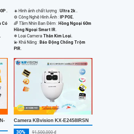
0P .
☀️ Hình ảnh chất lượng :
Ultra 2k .
⚙ Công Nghệ Hình Ảnh :
IP POE.
m Có
🌈 Tầm Nhìn Ban Đêm :
Hồng Ngoại 60m
Hồng Ngoại Smart IR.
.
❄ Loại Camera
Thân Kim Loại.
️💫 Khả Năng :
Báo Động Chống Trộm
PIR.
N-
Camera KBvision KX-E2458IRSN
30%
91,500,000 ₫