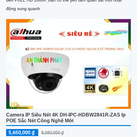
đến FULL HD 1080P, bạn có thể yên tâm quan sát mọi hoạt
động xung quanh
Camera IP Siêu Nét 4K DH-IPC-HDBW2841R-ZAS Ip
POE Sắc Nét Công Nghệ Mới
5,650,000 ₫
8,080,000 ₫