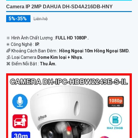
Camera IP 2MP DAHUA DH-SD4A216DB-HNY
5%-35%
Liên hệ
🔆 Hình Ành Chất Lượng :
FULL HD 1080P .
✳️ Công Nghệ :
IP.
🌈 Khoảng Cách Ban Đêm :
Hồng Ngoại 10m Hồng Ngoại SMD.
🕉️ Loại Camera
Dome Kim loại + Nhựa.
️⌘ Điểm Nỗi Bật :
Thu Âm.