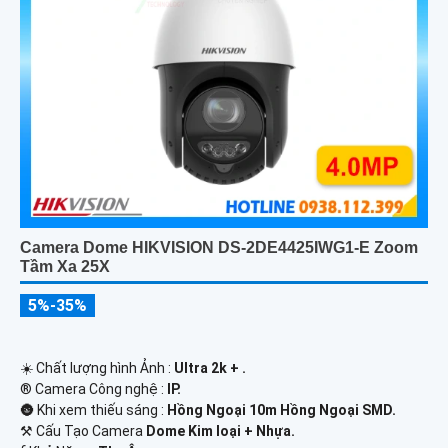
Camera Dome HIKVISION DS-2DE4425IWG1-E Zoom
Tầm Xa 25X
5%-35%
☀️ Chất lượng hình Ảnh :
Ultra 2k + .
®️ Camera Công nghệ :
IP.
🌚 Khi xem thiếu sáng :
Hồng Ngoại 10m Hồng Ngoại SMD.
⚒ Cấu Tạo Camera
Dome Kim loại + Nhựa.