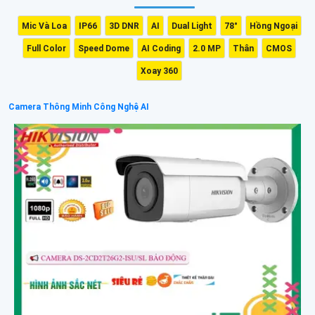
Mic Và Loa
IP66
3D DNR
AI
Dual Light
78°
Hồng Ngoại
Full Color
Speed Dome
AI Coding
2.0 MP
Thân
CMOS
Xoay 360
Camera Thông Minh Công Nghệ AI