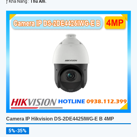
️ƒ Khả Năng :
Thu Âm.
Camera IP Hikvision DS-2DE4425IWG-E B 4MP
5%-35%