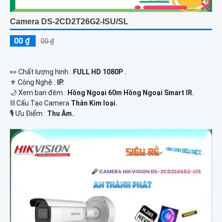
Camera DS-2CD2T26G2-ISU/SL
00 ₫
00 ₫
️👀 Chất lượng hình :
FULL HD 1080P .
⚜️ Công Nghệ :
IP.
🌙 Xem ban đêm :
Hồng Ngoại 60m Hồng Ngoại Smart IR.
⛓ Cấu Tạo Camera
Thân Kim loại.
️🎙 Ưu Điểm :
Thu Âm.