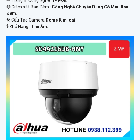
✳️ Trang Bị Công Nghệ :
IP POE.
🔴 Giám sát Ban Đêm :
Công Nghệ Chuyên Dụng Có Màu Ban
Ðêm.
⚒ Cấu Tạo Camera
Dome Kim loại.
️🎙 Khả Năng :
Thu Âm.