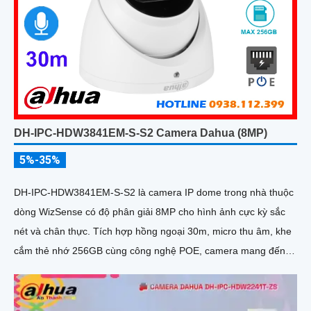
DH-IPC-HDW3841EM-S-S2 Camera Dahua (8MP)
5%-35%
DH-IPC-HDW3841EM-S-S2 là camera IP dome trong nhà thuộc
dòng WizSense có độ phân giải 8MP cho hình ảnh cực kỳ sắc
nét và chân thực. Tích hợp hồng ngoại 30m, micro thu âm, khe
cắm thẻ nhớ 256GB cùng công nghệ POE, camera mang đến
sự tiện lợi tối đa trong lắp đặt và sử dụng