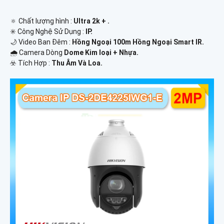
🔅 Chất lượng hình :
Ultra 2k + .
✳️ Công Nghệ Sử Dụng :
IP.
🌙 Video Ban Đêm :
Hồng Ngoại 100m Hồng Ngoại Smart IR.
🌧️ Camera Dòng
Dome Kim loại + Nhựa.
️☣️ Tích Hợp :
Thu Âm Và Loa.