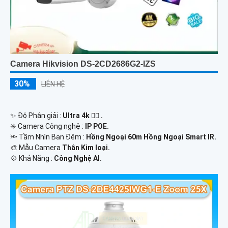
Camera Hikvision DS-2CD2686G2-IZS
30%
LIÊN HỆ
✨ Độ Phân giải :
Ultra 4k 👍🏾 .
✳️ Camera Công nghệ :
IP POE.
🔦 Tầm Nhìn Ban Đêm :
Hồng Ngoại 60m Hồng Ngoại Smart IR.
🎨 Mẫu Camera
Thân Kim loại.
️💠 Khả Năng :
Công Nghệ AI.