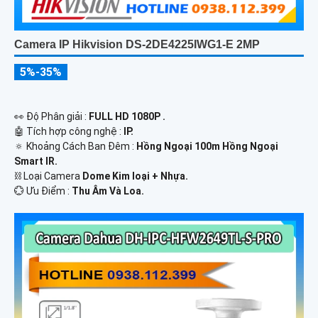
Camera IP Hikvision DS-2DE4225IWG1-E 2MP
5%-35%
️👀 Độ Phân giải :
FULL HD 1080P .
🤖️ Tích hợp công nghệ :
IP.
🔅 Khoảng Cách Ban Đêm :
Hồng Ngoại 100m Hồng Ngoại
Smart IR.
⛓ Loại Camera
Dome Kim loại + Nhựa.
️💮 Ưu Điểm :
Thu Âm Và Loa.