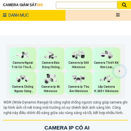
CAMERA GIÁM SÁT
360
DANH MỤC
Camera Ngoài
Camera Báo
Camera Ip 360
Camera Thiết Kế
Trời Có Thu Âm
Động Chống
Hikvision
Kim Loại
Hik
Trộm Hikvision
Hikvision
Camera Chống
Camera Ip 4k
Camera Ip Thu
Lắp Camera
Ngược Sáng
Hikvision
Âm Hikvision
H.265+ Hikvision
Hikvision
WDR (Wide Dynamic Range) là công nghệ chống ngược sáng giúp camera ghi
lại hình ảnh rõ nét trong môi trường có sự chênh lệch ánh sáng lớn. Công
nghệ này điều chỉnh độ sáng giữa các vùng sáng và tối, kết hợp nhiều hình
ảnh với độ phơi sáng khác nhau để tạo ra hình ảnh cân bằng, chi tiết. Nhờ
WDR, camera có thể hiển thị rõ ràng các chi tiết trong cả vùng sáng và tối,
CAMERA IP CÓ AI
tránh hiện tượng nhòe hình ảnh khi gặp ánh sáng mạnh.