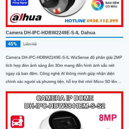
Camera DH-IPC-HDBW2249E-S-IL Dahua
45%
Liên Hệ
Camera DH-IPC-HDBW2249E-S-IL WizSense độ phân giải 2MP
tích hợp đèn ánh sáng ấm 30m mang đến hình ảnh sắc nét
ngay cả ban đêm. Công nghệ AI thông minh giúp nhận diện
chính xác người và phương tiện, hỗ trợ thẻ nhớ Micro SD lên
đến 256GB và mic thu âm chất lượng cao