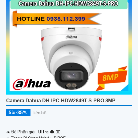
Camera Dahua DH-IPC-HDW2849T-S-PRO 8MP
5%-35%
liên hệ
☀️ Độ Phân giải :
Ultra 4k 👍🏾 .