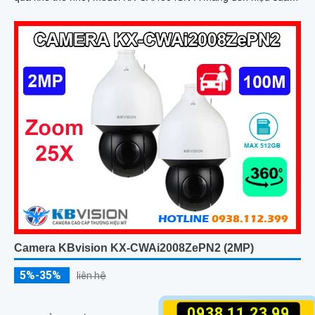
cao
Camera KBvision KX-CWAi2008ZePN2 (2MP)
5%-35%
liên hệ
0938.11.23.99