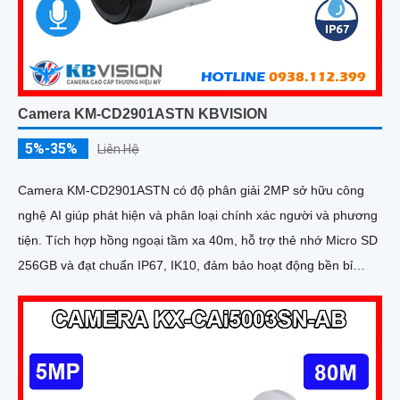
Camera KM-CD2901ASTN KBVISION
5%-35%
Liên Hệ
Camera KM-CD2901ASTN có độ phân giải 2MP sở hữu công
nghệ AI giúp phát hiện và phân loại chính xác người và phương
tiện. Tích hợp hồng ngoại tầm xa 40m, hỗ trợ thẻ nhớ Micro SD
256GB và đạt chuẩn IP67, IK10, đảm bảo hoạt động bền bỉ
trong mọi điều kiện môi trường