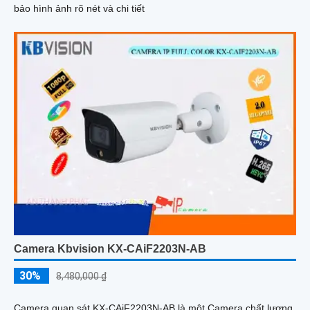
bảo hình ảnh rõ nét và chi tiết
Camera Kbvision KX-CAiF2203N-AB
30%
8,480,000 ₫
Camera quan sát KX-CAiF2203N-AB là một Camera chất lượng