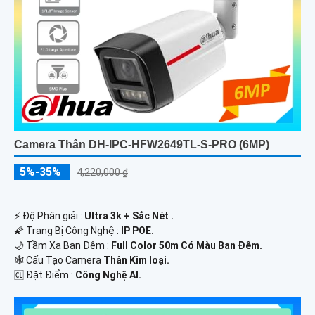
Camera Thân DH-IPC-HFW2649TL-S-PRO (6MP)
5%-35%
4,220,000 ₫
️⚡ Độ Phân giải :
Ultra 3k + Sắc Nét .
🌠 Trang Bị Công Nghệ :
IP POE.
🌙 Tầm Xa Ban Đêm :
Full Color 50m Có Màu Ban Ðêm.
🕸️ Cấu Tạo Camera
Thân Kim loại.
️🆑 Đặt Điểm :
Công Nghệ AI.