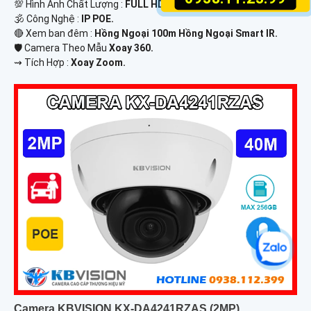
💯 Hình Ành Chất Lượng :
FULL HD 1080P .
🕉️ Công Nghệ :
IP POE.
🔴 Xem ban đêm :
Hồng Ngoại 100m Hồng Ngoại Smart IR.
🛡 Camera Theo Mẫu
Xoay 360.
️⇝ Tích Hợp :
Xoay Zoom.
Camera KBVISION KX-DA4241RZAS (2MP)